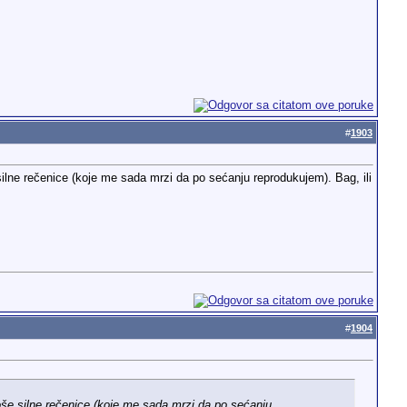
#
1903
lne rečenice (koje me sada mrzi da po sećanju reprodukujem). Bag, ili
#
1904
še silne rečenice (koje me sada mrzi da po sećanju