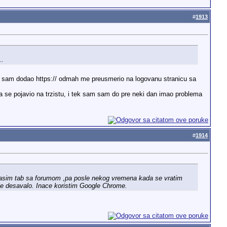
#
1913
..
Cim sam dodao https:// odmah me preusmerio na logovanu stranicu sa
a se pojavio na trzistu, i tek sam sam do pre neki dan imao problema
#
1914
 ugasim tab sa forumom ,pa posle nekog vremena kada se vratim
je desavalo. Inace koristim Google Chrome.