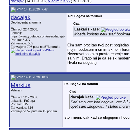
dacajak
(14.11.2020),
Vladimirus86
(15.11.2020)
14.11.2020, 7:47
dacajak
Re: Bagovi na forumu
Deo inventara foruma
Citat:
Laskaris
kaže:
Član od: 22.4.2008.
Lokacija:
Mozda koristis neki stari bookma
https://www.youtube.com/user/dacajak
Poruke: 3.377
Zahvalnice: 505
Cim sam procitao tvoj post pogledao 
Zahvaljeno 706 puta na 573 poruka
mojim podesenim crnim skinom foru
Neverovatno kako prosto resenje me z
sa njim. Drago mi je da se sk moderni
Hvala na sugestiji
14.11.2020, 18:06
Markius
Re: Bagovi na forumu
Veteran
Citat:
dacajak
kaže:
Član od: 12.7.2007.
Lokacija: Požega
Kad smo vec kod bagova, vec 2-3 da
Poruke: 515
opet sam izlogovan. I stalno mora
Zahvalnice: 316
Zahvaljeno 57 puta na 45 poruka
isto i meni, cak kad se ulogujem i hocu