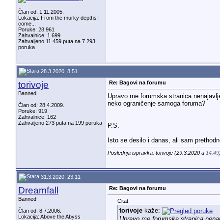
Član od: 1.11.2005.
Lokacija: From the murky depths I
come...
Poruke: 28.961
Zahvalnice: 1.699
Zahvaljeno 11.459 puta na 7.293
poruka
28.3.2020, 8:51
torivoje
Re: Bagovi na forumu
Banned
Upravo me forumska stranica nenajavlje
neko ograničenje samoga foruma?
Član od: 28.4.2009.
Poruke: 919
Zahvalnice: 162
Zahvaljeno 273 puta na 199 poruka
P.S.
Isto se desilo i danas, ali sam prethod
Poslednja ispravka: torivoje (29.3.2020 u
14:49
31.3.2020, 23:11
Dreamfall
Re: Bagovi na forumu
Banned
Citat:
torivoje
kaže:
Član od: 8.7.2006.
Lokacija: Above the Abyss
Upravo me forumska stranica nenaja