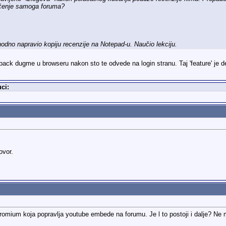
ničenje samoga foruma?
thodno napravio kopiju recenzije na Notepad-u. Naučio lekciju.
 back dugme u browseru nakon sto te odvede na login stranu. Taj 'feature' je
ci:
ovor.
romium koja popravlja youtube embede na forumu. Je l to postoji i dalje? Ne