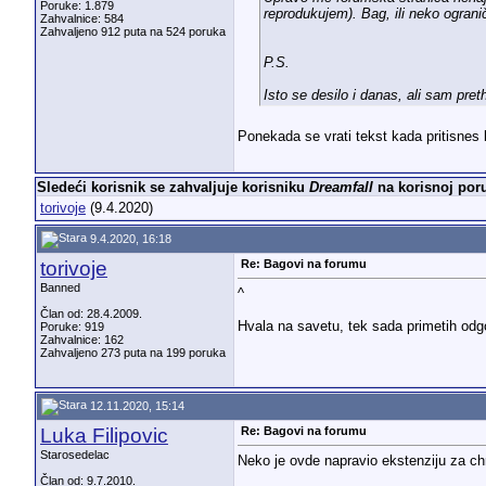
Poruke: 1.879
reprodukujem). Bag, ili neko ogra
Zahvalnice: 584
Zahvaljeno 912 puta na 524 poruka
P.S.
Isto se desilo i danas, ali sam pre
Ponekada se vrati tekst kada pritisnes
Sledeći korisnik se zahvaljuje korisniku
Dreamfall
na korisnoj poru
torivoje
(9.4.2020)
9.4.2020, 16:18
torivoje
Re: Bagovi na forumu
Banned
^
Član od: 28.4.2009.
Hvala na savetu, tek sada primetih odg
Poruke: 919
Zahvalnice: 162
Zahvaljeno 273 puta na 199 poruka
12.11.2020, 15:14
Luka Filipovic
Re: Bagovi na forumu
Starosedelac
Neko je ovde napravio ekstenziju za ch
Član od: 9.7.2010.