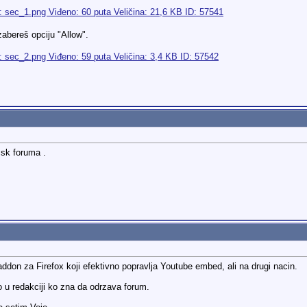
abereš opciju "Allow".
d sk foruma
.
don za Firefox koji efektivno popravlja Youtube embed, ali na drugi nacin.
o u redakciji ko zna da odrzava forum.