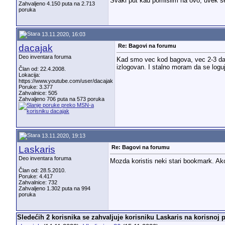
Svaki put kad pomislim na ovo, uvek s
Zahvaljeno 4.150 puta na 2.713
poruka
13.11.2020, 16:03
dacajak
Re: Bagovi na forumu
Deo inventara foruma
Kad smo vec kod bagova, vec 2-3 dan
izlogovan. I stalno moram da se log
Član od: 22.4.2008.
Lokacija:
https://www.youtube.com/user/dacajak
Poruke: 3.377
Zahvalnice: 505
Zahvaljeno 706 puta na 573 poruka
13.11.2020, 19:13
Laskaris
Re: Bagovi na forumu
Deo inventara foruma
Mozda koristis neki stari bookmark. Ako
Član od: 28.5.2010.
Poruke: 4.417
Zahvalnice: 732
Zahvaljeno 1.302 puta na 994
poruka
Sledećih 2 korisnika se zahvaljuje korisniku Laskaris na korisnoj p