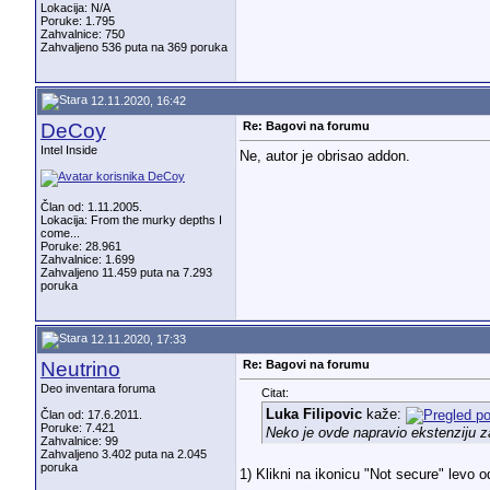
Lokacija: N/A
Poruke: 1.795
Zahvalnice: 750
Zahvaljeno 536 puta na 369 poruka
12.11.2020, 16:42
DeCoy
Re: Bagovi na forumu
Intel Inside
Ne, autor je obrisao addon.
Član od: 1.11.2005.
Lokacija: From the murky depths I
come...
Poruke: 28.961
Zahvalnice: 1.699
Zahvaljeno 11.459 puta na 7.293
poruka
12.11.2020, 17:33
Neutrino
Re: Bagovi na forumu
Deo inventara foruma
Citat:
Luka Filipovic
kaže:
Član od: 17.6.2011.
Poruke: 7.421
Neko je ovde napravio ekstenziju z
Zahvalnice: 99
Zahvaljeno 3.402 puta na 2.045
poruka
1) Klikni na ikonicu "Not secure" levo od