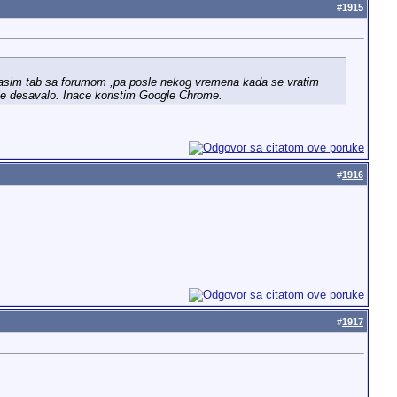
#
1915
 ugasim tab sa forumom ,pa posle nekog vremena kada se vratim
je desavalo. Inace koristim Google Chrome.
#
1916
#
1917