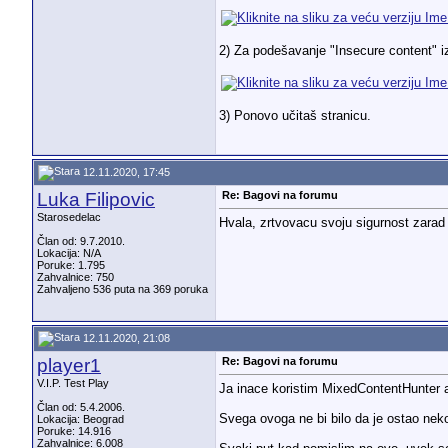
2) Za podešavanje "Insecure content" iz
3) Ponovo učitaš stranicu.
12.11.2020, 17:45
Luka Filipovic
Re: Bagovi na forumu
Starosedelac
Hvala, zrtvovacu svoju sigurnost zara
Član od: 9.7.2010.
Lokacija: N/A
Poruke: 1.795
Zahvalnice: 750
Zahvaljeno 536 puta na 369 poruka
12.11.2020, 21:08
player1
Re: Bagovi na forumu
V.I.P. Test Play
Ja inace koristim MixedContentHunter ad
Član od: 5.4.2006.
Svega ovoga ne bi bilo da je ostao nek
Lokacija: Beograd
Poruke: 14.916
Zahvalnice: 6.008