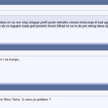
na mi se non stop izloguje profil posle nekoliko minuta koriscenja ili kad
m da se logujem kada god posetim forum.Nikad mi se to do pre nekog dana ni
m i na kompu...
rim Novu Temu. U cemu je problem ?