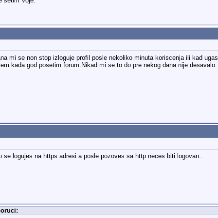
e setim Voje.
a mi se non stop izloguje profil posle nekoliko minuta koriscenja ili kad u
ujem kada god posetim forum.Nikad mi se to do pre nekog dana nije desavalo
 se logujes na https adresi a posle pozoves sa http neces biti logovan..
oruci: