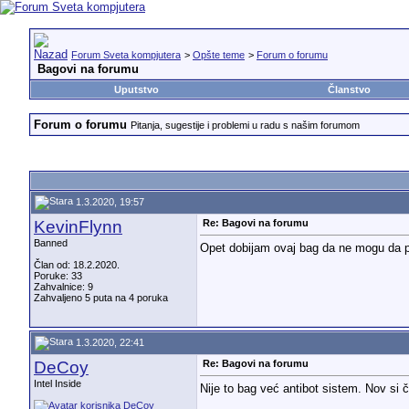
Forum Sveta kompjutera
>
Opšte teme
>
Forum o forumu
Bagovi na forumu
Uputstvo
Članstvo
Forum o forumu
Pitanja, sugestije i problemi u radu s našim forumom
1.3.2020, 19:57
KevinFlynn
Re: Bagovi na forumu
Banned
Opet dobijam ovaj bag da ne mogu da p
Član od: 18.2.2020.
Poruke: 33
Zahvalnice: 9
Zahvaljeno 5 puta na 4 poruka
1.3.2020, 22:41
DeCoy
Re: Bagovi na forumu
Intel Inside
Nije to bag već antibot sistem. Nov si 