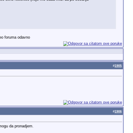
 deo foruma odavno
#
1905
#
1906
 mogu da pronadjem.