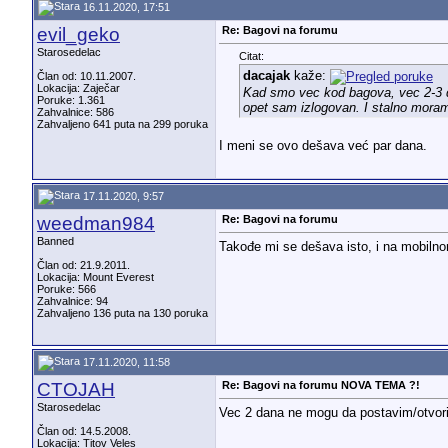
16.11.2020, 17:51
evil_geko
Re: Bagovi na forumu
Starosedelac
Citat:
dacajak
kaže:
Član od: 10.11.2007.
Lokacija: Zaječar
Kad smo vec kod bagova, vec 2-3 da
Poruke: 1.361
opet sam izlogovan. I stalno mora
Zahvalnice: 586
Zahvaljeno 641 puta na 299 poruka
I meni se ovo dešava već par dana.
17.11.2020, 9:57
weedman984
Re: Bagovi na forumu
Banned
Takođe mi se dešava isto, i na mobilno
Član od: 21.9.2011.
Lokacija: Mount Everest
Poruke: 566
Zahvalnice: 94
Zahvaljeno 136 puta na 130 poruka
17.11.2020, 11:58
CTOJAH
Re: Bagovi na forumu NOVA TEMA ?!
Starosedelac
Vec 2 dana ne mogu da postavim/otvo
Član od: 14.5.2008.
Lokacija: Titov Veles