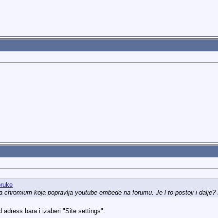
a chromium koja popravlja youtube embede na forumu. Je l to postoji i dalje
 adress bara i izaberi "Site settings".