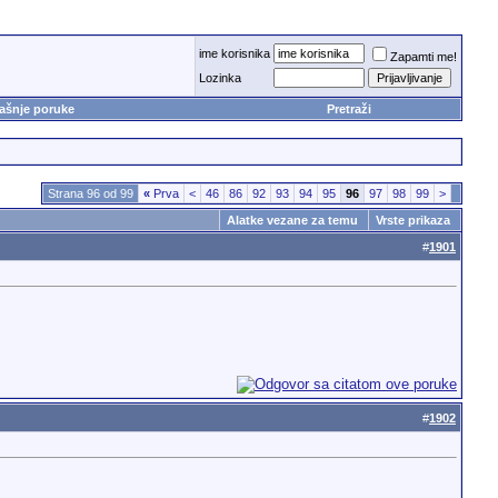
ime korisnika
Zapamti me!
Lozinka
ašnje poruke
Pretraži
Strana 96 od 99
«
Prva
<
46
86
92
93
94
95
96
97
98
99
>
Alatke vezane za temu
Vrste prikaza
#
1901
#
1902