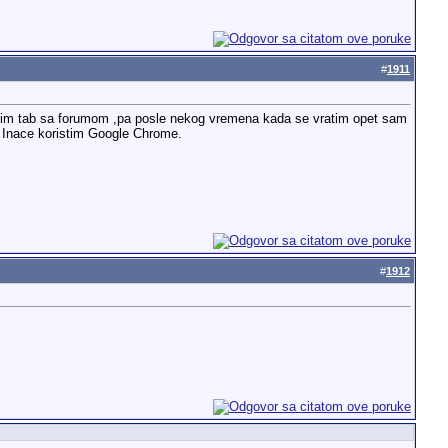
#
1911
gasim tab sa forumom ,pa posle nekog vremena kada se vratim opet sam
. Inace koristim Google Chrome.
#
1912