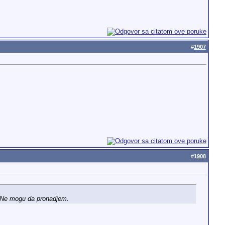
#
1907
#
1908
? Ne mogu da pronadjem.