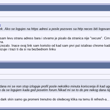
rk. Ako se logujes na https adresi a posle pozoves sa http neces biti logovan
sam levu stranu adress bara i stvarno je pisalo da stranica nije "secure". 
ma.
ezalo. Inace ovaj link sam koristio od kad sam prvi put istalirao chrome kad
zuje i trazi ti da si na bezbednom linku
na mi se non stop izloguje profil posle nekoliko minuta koriscenja ili kad
m da se logujem kada god posetim forum.Nikad mi se to do pre nekog dana ni
 dark skin samo ga promeni trenutno do sledeceg klika na temu ili refresh-a...