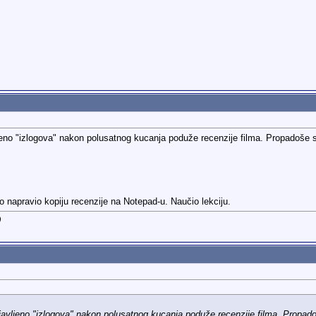
no "izlogova" nakon polusatnog kucanja poduže recenzije filma. Propadoše si
no napravio kopiju recenzije na Notepad-u. Naučio lekciju.
)
vljeno "izlogova" nakon polusatnog kucanja poduže recenzije filma. Propado