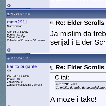
21.7.2006, 13:33
mmn2911
Re: Elder Scrolls
Starosedelac
Ja mislim da tre
Član od: 3.4.2006.
Poruke: 1.213
Zahvalnice: 256
serijal i Elder Scro
Zahvaljeno 53 puta na 38 poruka
23.7.2006, 2:26
karlito brigante
Re: Elder Scrolls
Član
Citat:
Član od: 17.7.2006.
Poruke: 43
Zahvalnice: 0
mmn2911
kaže:
Zahvaljeno 2 puta na 2 poruka
Ja mislim da treba da uporedjujemo ko
A moze i tako!