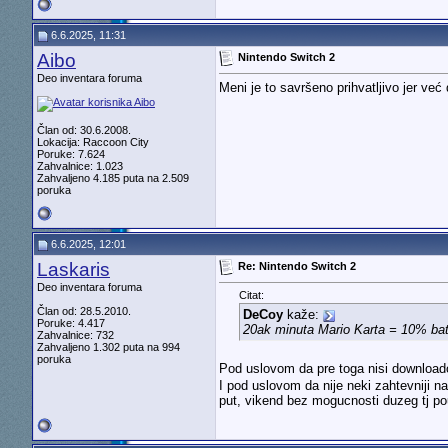
6.6.2025, 11:31
Aibo
Nintendo Switch 2
Deo inventara foruma
Meni je to savršeno prihvatljivo jer v
Član od: 30.6.2008.
Lokacija: Raccoon City
Poruke: 7.624
Zahvalnice: 1.023
Zahvaljeno 4.185 puta na 2.509
poruka
6.6.2025, 12:01
Laskaris
Re: Nintendo Switch 2
Deo inventara foruma
Citat:
Član od: 28.5.2010.
DeCoy
kaže:
Poruke: 4.417
20ak minuta Mario Karta = 10% bate
Zahvalnice: 732
Zahvaljeno 1.302 puta na 994
poruka
Pod uslovom da pre toga nisi download
I pod uslovom da nije neki zahtevniji 
put, vikend bez mogucnosti duzeg tj po