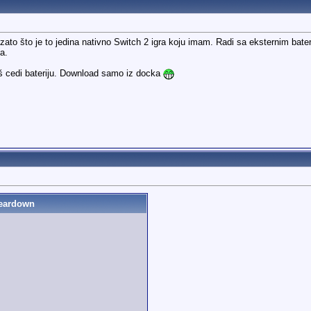
ato što je to jedina nativno Switch 2 igra koju imam. Radi sa eksternim bate
a.
aš cedi bateriju. Download samo iz docka
Teardown