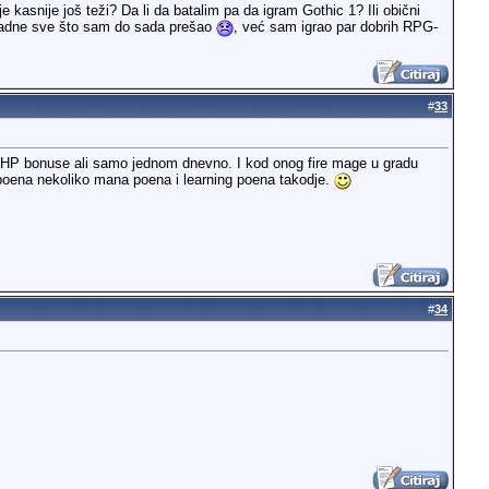
e kasnije još teži? Da li da batalim pa da igram Gothic 1? Ili obični
opadne sve što sam do sada prešao
, već sam igrao par dobrih RPG-
#
33
 i HP bonuse ali samo jednom dnevno. I kod onog fire mage u gradu
 poena nekoliko mana poena i learning poena takodje.
#
34