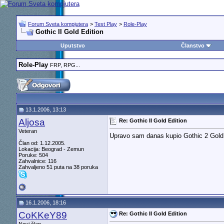
Forum Sveta kompjutera
>
Test Play
>
Role-Play
Gothic II Gold Edition
Uputstvo
Članstvo
Role-Play
FRP, RPG...
13.1.2006, 13:13
Aljosa
Re: Gothic II Gold Edition
Veteran
Upravo sam danas kupio Gothic 2 Gold E
Član od: 1.12.2005.
Lokacija: Beograd - Zemun
Poruke: 504
Zahvalnice: 116
Zahvaljeno 51 puta na 38 poruka
16.1.2006, 18:16
CoKKeY89
Re: Gothic II Gold Edition