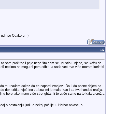
udri po Quake-u :-)
#
32
 to sam pročitao i prije nego što sam se upustio u njega, svi kažu da
i još nekima ne mogu ni pera odbiti, a sada već sve više moram koristiti
st da mu nađem dokaz da će napasti zmajevi. Da li da poene dajem na
o dexteritija, vještina za bow mi je mala, kao i za two-handed oružja,
i u borbi ako imam više strenghta, ili to utiče samo na to kakva oružja
 o nestajanju ljudi, o nekoj pošiljci u Harbor oblasti, o