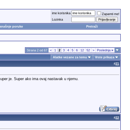
ime korisnika
Zapamti me!
Lozinka
anašnje poruke
Pretraži
Strana 2 od 67
<
1
2
3
4
5
6
12
52
>
Poslednja
»
Alatke vezane za temu
Vrste prikaza
#
21
super je. Super ako ima ovaj nastavak u njemu.
#
22