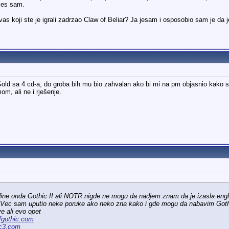
ces sam.
vas koji ste je igrali zadrzao Claw of Beliar? Ja jesam i osposobio sam je da je
old sa 4 cd-a, do groba bih mu bio zahvalan ako bi mi na pm objasnio kako 
m, ali ne i rješenje.
dine onda Gothic II ali NOTR nigde ne mogu da nadjem znam da je izasla engleska
ista.Vec sam uputio neke poruke ako neko zna kako i gde mogu da nabavim Goth
e ali evo opet
fgothic.com
c3.com