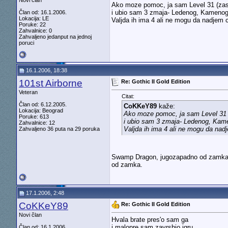
Novi član
Ako moze pomoc, ja sam Level 31 (zas
i ubio sam 3 zmaja- Ledenog, Kamenog
Član od: 16.1.2006.
Lokacija: LE
Valjda ih ima 4 ali ne mogu da nadjem 
Poruke: 22
Zahvalnice: 0
Zahvaljeno jedanput na jednoj
poruci
16.1.2006, 18:38
101st Airborne
Re: Gothic II Gold Edition
Veteran
Citat:
Član od: 6.12.2005.
CoKKeY89
kaže:
Lokacija: Beograd
Ako moze pomoc, ja sam Level 31 
Poruke: 613
i ubio sam 3 zmaja- Ledenog, Kam
Zahvalnice: 12
Valjda ih ima 4 ali ne mogu da nad
Zahvaljeno 36 puta na 29 poruka
Swamp Dragon, jugozapadno od zamka u 
od zamka.
17.1.2006, 2:48
CoKKeY89
Re: Gothic II Gold Edition
Novi član
Hvala brate pres'o sam ga
i malopre sam zavrshio igru
Član od: 16.1.2006.