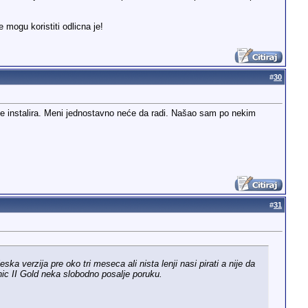
 mogu koristiti odlicna je!
#
30
se instalira. Meni jednostavno neće da radi. Našao sam po nekim
#
31
 verzija pre oko tri meseca ali nista lenji nasi pirati a nije da
ic II Gold neka slobodno posalje poruku.