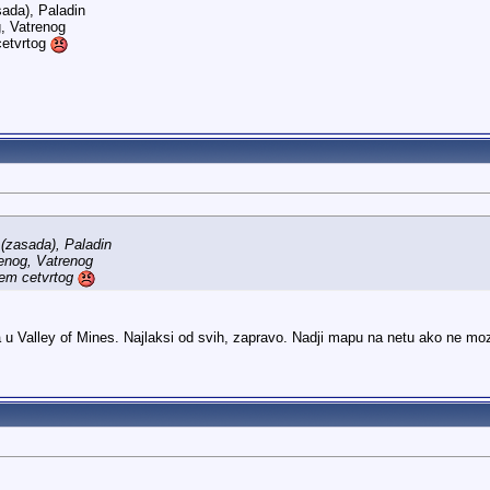
ada), Paladin
, Vatrenog
cetvrtog
(zasada), Paladin
enog, Vatrenog
jem cetvrtog
Valley of Mines. Najlaksi od svih, zapravo. Nadji mapu na netu ako ne mo