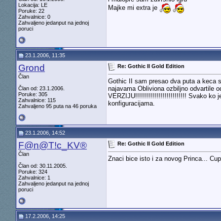
Lokacija: LE
Majke mi extra je
Poruke: 22
Zahvalnice: 0
Zahvaljeno jedanput na jednoj
poruci
23.1.2006, 11:35
Grond
Re: Gothic II Gold Edition
Član
Gothic II sam presao dva puta a keca s
najavama Obliviona ozbiljno odva
Član od: 23.1.2006.
Poruke: 305
VERZIJU!!!!!!!!!!!!!!!!!!!!!!!!!! Svako 
Zahvalnice: 115
konfiguracijama.
Zahvaljeno 95 puta na 46 poruka
23.1.2006, 14:52
F@n@T!c_KV®
Re: Gothic II Gold Edition
Član
Znaci bice isto i za novog Princa... Cu
Član od: 30.11.2005.
Poruke: 324
Zahvalnice: 1
Zahvaljeno jedanput na jednoj
poruci
17.2.2006, 14:25