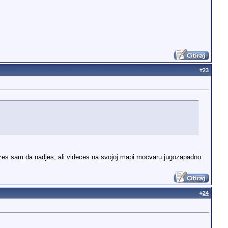
#
23
zes sam da nadjes, ali videces na svojoj mapi mocvaru jugozapadno
#
24