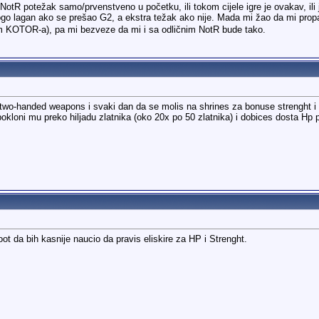
NotR potežak samo/prvenstveno u početku, ili tokom cijele igre je ovakav, ili j
go lagan ako se prešao G2, a ekstra težak ako nije. Mada mi žao da mi pr
sim KOTOR-a), pa mi bezveze da mi i sa odličnim NotR bude tako.
t i two-handed weapons i svaki dan da se molis na shrines za bonuse strenght
pokloni mu preko hiljadu zlatnika (oko 20x po 50 zlatnika) i dobices dosta Hp
oot da bih kasnije naucio da pravis eliskire za HP i Strenght.