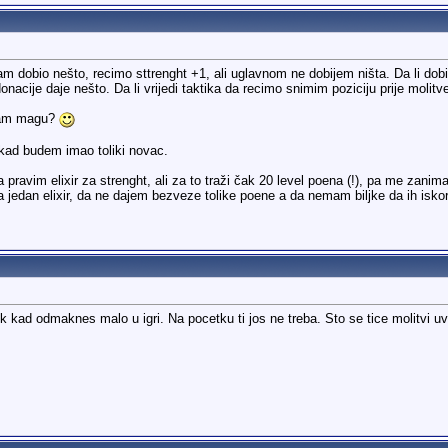
 dobio nešto, recimo sttrenght +1, ali uglavnom ne dobijem ništa. Da li dobit
onacije daje nešto. Da li vrijedi taktika da recimo snimim poziciju prije moli
 dam magu?
kad budem imao toliki novac.
avim elixir za strenght, ali za to traži čak 20 level poena (!), pa me zanima isp
za jedan elixir, da ne dajem bezveze tolike poene a da nemam biljke da ih isko
i tek kad odmaknes malo u igri. Na pocetku ti jos ne treba. Sto se tice molitv