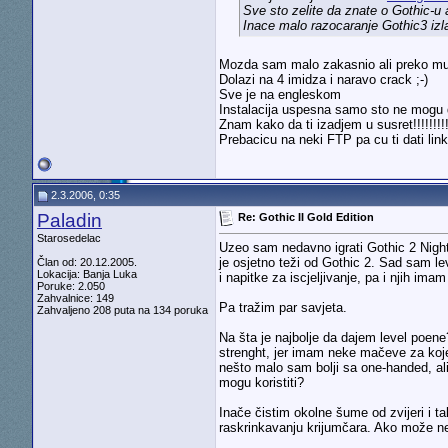
Sve sto zelite da znate o Gothic-u 
Inace malo razocaranje Gothic3 izl
Mozda sam malo zakasnio ali preko mul
Dolazi na 4 imidza i naravo crack ;-)
Sve je na engleskom
Instalacija uspesna samo sto ne mogu d
Znam kako da ti izadjem u susret!!!!!!!!!!
Prebacicu na neki FTP pa cu ti dati li
2.3.2006, 0:35
Paladin
Re: Gothic II Gold Edition
Starosedelac
Uzeo sam nedavno igrati Gothic 2 Night 
je osjetno teži od Gothic 2. Sad sam lev
Član od: 20.12.2005.
Lokacija: Banja Luka
i napitke za iscjeljivanje, pa i njih ima
Poruke: 2.050
Zahvalnice: 149
Pa tražim par savjeta.
Zahvaljeno 208 puta na 134 poruka
Na šta je najbolje da dajem level poen
strenght, jer imam neke mačeve za koje 
nešto malo sam bolji sa one-handed, ali
mogu koristiti?
Inače čistim okolne šume od zvijeri i t
raskrinkavanju krijumčara. Ako može nek