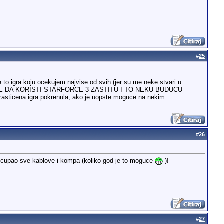
#
25
to igra koju ocekujem najvise od svih (jer su me neke stvari u
TNIJE DA KORISTI STARFORCE 3 ZASTITU I TO NEKU BUDUCU
ako zasticena igra pokrenula, ako je uopste moguce na nekim
#
26
kar cupao sve kablove i kompa (koliko god je to moguce
)!
#
27