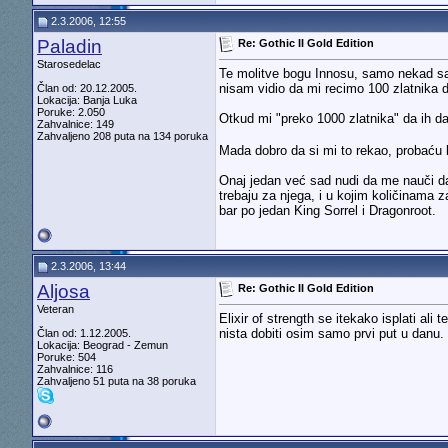
2.3.2006, 12:55
Paladin
Re: Gothic II Gold Edition
Starosedelac
Te molitve bogu Innosu, samo nekad sam
nisam vidio da mi recimo 100 zlatnika d
Član od: 20.12.2005.
Lokacija: Banja Luka
Poruke: 2.050
Otkud mi "preko 1000 zlatnika" da ih
Zahvalnice: 149
Zahvaljeno 208 puta na 134 poruka
Mada dobro da si mi to rekao, probaću 
Onaj jedan već sad nudi da me nauči da pr
trebaju za njega, i u kojim količinama 
bar po jedan King Sorrel i Dragonroot.
2.3.2006, 13:44
Aljosa
Re: Gothic II Gold Edition
Veteran
Elixir of strength se itekako isplati al
nista dobiti osim samo prvi put u danu.
Član od: 1.12.2005.
Lokacija: Beograd - Zemun
Poruke: 504
Zahvalnice: 116
Zahvaljeno 51 puta na 38 poruka