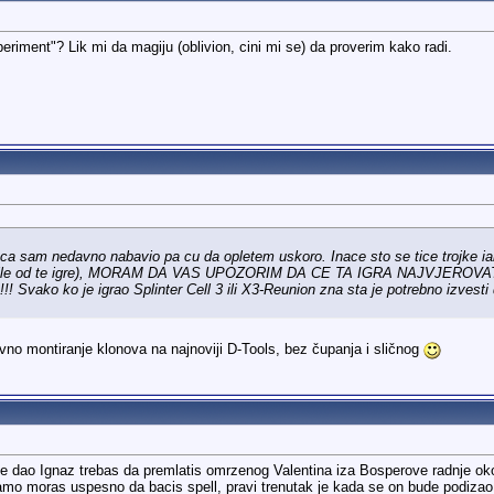
iment"? Lik mi da magiju (oblivion, cini mi se) da proverim kako radi.
ca sam nedavno nabavio pa cu da opletem uskoro. Inace sto se tice trojke iako
dvartile od te igre), MORAM DA VAS UPOZORIM DA CE TA IGRA NAJVJER
!!!! Svako ko je igrao Splinter Cell 3 ili X3-Reunion zna sta je potrebno izves
vno montiranje klonova na najnoviji D-Tools, bez čupanja i sličnog
i je dao Ignaz trebas da premlatis omrzenog Valentina iza Bosperove radnje 
amo moras uspesno da bacis spell, pravi trenutak je kada se on bude podizao 