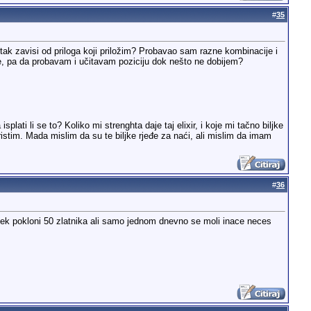
#
35
ak zavisi od priloga koji priložim? Probavao sam razne kombinacije i
tve, pa da probavam i učitavam poziciju dok nešto ne dobijem?
lati li se to? Koliko mi strenghta daje taj elixir, i koje mi tačno biljke
ristim. Mada mislim da su te biljke rjeđe za naći, ali mislim da imam
#
36
i uvek pokloni 50 zlatnika ali samo jednom dnevno se moli inace neces