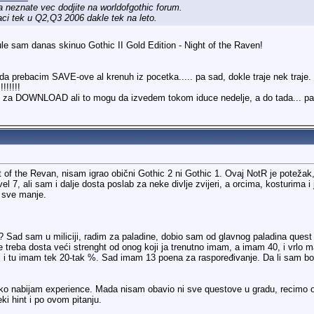
a neznate vec dodjite na worldofgothic forum.
aci tek u Q2,Q3 2006 dakle tek na leto.
e sam danas skinuo Gothic II Gold Edition - Night of the Raven!
a prebacim SAVE-ove al krenuh iz pocetka..... pa sad, dokle traje nek traje.
!!!!!!
nk za DOWNLOAD ali to mogu da izvedem tokom iduce nedelje, a do tada... pa 
of the Revan, nisam igrao obični Gothic 2 ni Gothic 1. Ovaj NotR je potežak,
el 7, ali sam i dalje dosta poslab za neke divlje zvijeri, a orcima, kosturima 
m sve manje.
e? Sad sam u miliciji, radim za paladine, dobio sam od glavnog paladina que
treba dosta veći strenght od onog koji ja trenutno imam, a imam 40, i vrlo mal
 i tu imam tek 20-tak %. Sad imam 13 poena za raspoređivanje. Da li sam bolj
ako nabijam experience. Mada nisam obavio ni sve questove u gradu, recimo onaj
i hint i po ovom pitanju.