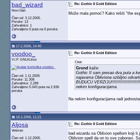
bad_wizard
Re: Gothic II Gold Edition
Novi član
Može mala pomoć? Kako rešiti "the exper
Član od: 3.12.2005.
Poruke: 13
Zahvalnice: 1
Zahvaljeno 0 puta na 0 poruka
17.2.2006, 14:40
voodoo_
Re: Gothic II Gold Edition
V.I.P. GNU/Linux
Citat:
Grond
kaže:
Gothic II sam presao dva puta a ke
Član od: 1.11.2005.
najavama Obliviona ozbiljno o
Poruke: 11.308
BUDUCU VERZIJU!!!!!!!!!!!!!!!!!!!!!!
Zahvalnice: 2.289
nekim konfiguracijama.
Zahvaljeno 5.043 puta na 2.936
poruka
Na nekim konfiguracijama radi jednosta
18.2.2006, 11:21
Aljosa
Re: Gothic II Gold Edition
Veteran
bad wizardu sa Oblivion spellom koji t
Oblivion spell da on to sve zaboravi. S
Član od: 1.12.2005.