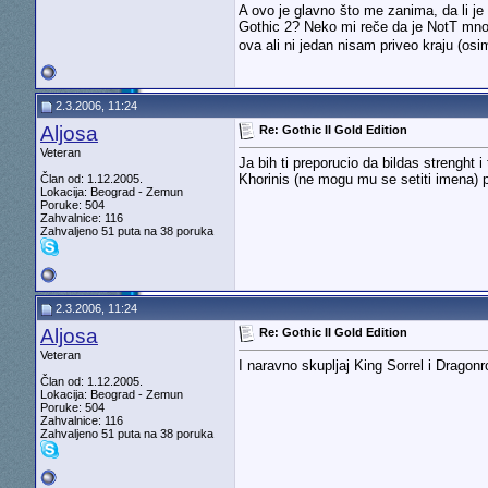
A ovo je glavno što me zanima, da li je 
Gothic 2? Neko mi reče da je NotT mno
ova ali ni jedan nisam priveo kraju (o
2.3.2006, 11:24
Aljosa
Re: Gothic II Gold Edition
Veteran
Ja bih ti preporucio da bildas strengh
Khorinis (ne mogu mu se setiti imena) 
Član od: 1.12.2005.
Lokacija: Beograd - Zemun
Poruke: 504
Zahvalnice: 116
Zahvaljeno 51 puta na 38 poruka
2.3.2006, 11:24
Aljosa
Re: Gothic II Gold Edition
Veteran
I naravno skupljaj King Sorrel i Dragonr
Član od: 1.12.2005.
Lokacija: Beograd - Zemun
Poruke: 504
Zahvalnice: 116
Zahvaljeno 51 puta na 38 poruka