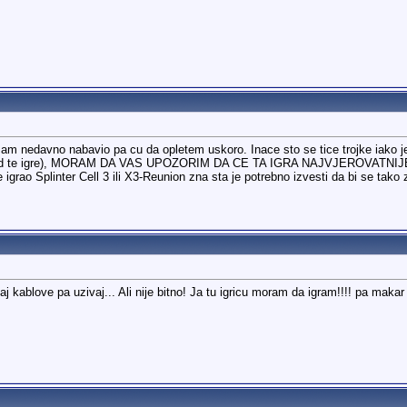
am nedavno nabavio pa cu da opletem uskoro. Inace sto se tice trojke iako je 
rtile od te igre), MORAM DA VAS UPOZORIM DA CE TA IGRA NAJVJEROVA
ko je igrao Splinter Cell 3 ili X3-Reunion zna sta je potrebno izvesti da bi se t
paj kablove pa uzivaj... Ali nije bitno! Ja tu igricu moram da igram!!!! pa ma