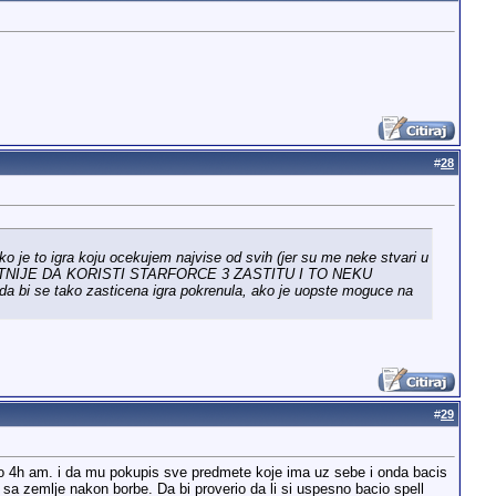
#
28
 je to igra koju ocekujem najvise od svih (jer su me neke stvari u
OVATNIJE DA KORISTI STARFORCE 3 ZASTITU I TO NEKU
ti da bi se tako zasticena igra pokrenula, ako je uopste moguce na
#
29
oko 4h am. i da mu pokupis sve predmete koje ima uz sebe i onda bacis
sa zemlje nakon borbe. Da bi proverio da li si uspesno bacio spell