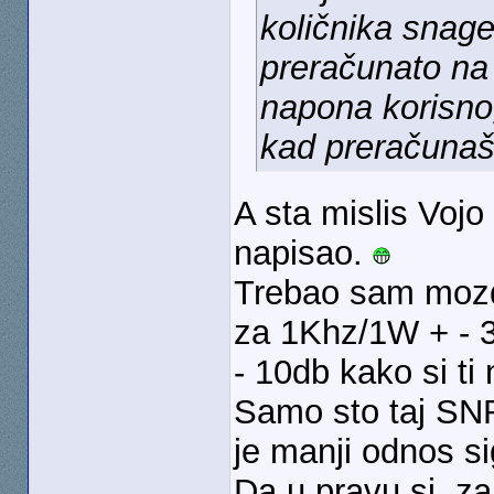
količnika snage
preračunato na
napona korisno
kad preračunaš 
A sta mislis Vojo
napisao.
Trebao sam mozd
za 1Khz/1W + - 3
- 10db kako si ti
Samo sto taj SNR
je manji odnos s
Da u pravu si, z