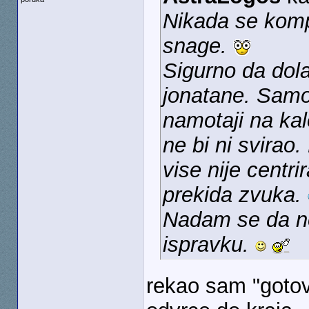
Nikada se komp
snage.
Sigurno da dol
jonatane. Samo 
namotaji na kal
ne bi ni svirao
vise nije centr
prekida zvuka.
Nadam se da ne
ispravku.
rekao sam "goto