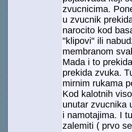
zvucnicima. Pone
u zvucnik prekid
narocito kod basa
"klipovi" ili nab
membranom svaki
Mada i to prekida
prekida zvuka. T
mirnim rukama po
Kod kalotnih vis
unutar zvucnika 
i namotajima. I 
zalemiti ( prvo se