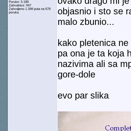
ovako drago mi je d
Poruke: 5.188
Zahvalnice: 947
objasnio i sto se 
Zahvaljeno 1.398 puta na 678
poruka
malo zbunio...
kako pletenica n
pa ona je ta koja h
nazivima ali sa mp
gore-dole
evo par slika