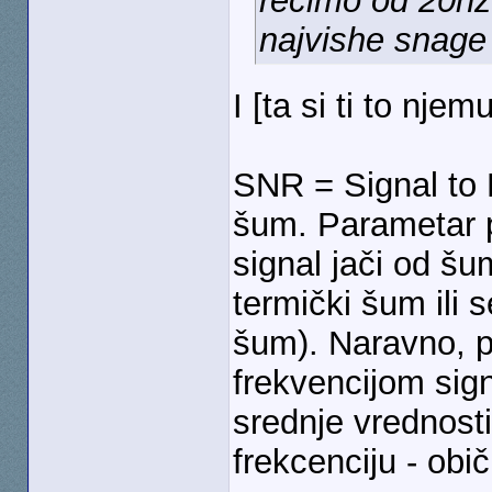
recimo od 20hz 
najvishe snage
I [ta si ti to nje
SNR = Signal to 
šum. Parametar p
signal jači od šu
termički šum ili
šum). Naravno, p
frekvencijom sig
srednje vrednosti
frekcenciju - obi