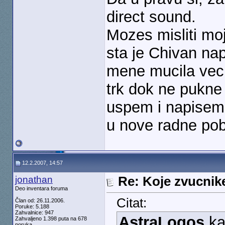
direct sound.
Mozes misliti mo
sta je Chivan nap
mene mucila vec 
trk dok ne pukne
uspem i napisem.
u nove radne po
12.2.2007, 14:57
jonathan
Re: Koje zvucnike
Deo inventara foruma
Citat:
Član od: 26.11.2006.
Poruke: 5.188
Zahvalnice: 947
AstraLogos
ka
Zahvaljeno 1.398 puta na 678
poruka