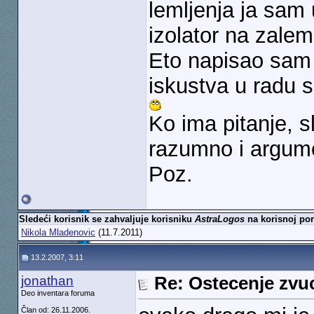
lemljenja ja sam 
izolator na zalem
Eto napisao sam
iskustva u radu 
Ko ima pitanje, 
razumno i argum
Poz.
Sledeći korisnik se zahvaljuje korisniku
AstraLogos
na korisnoj por
Nikola Mladenovic
(11.7.2011)
13.2.2007, 3:11
jonathan
Re: Ostecenje zvu
Deo inventara foruma
Član od: 26.11.2006.