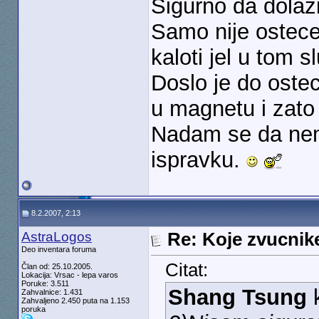
Sigurno da dolaz
Samo nije ostecen
kaloti jel u tom s
Doslo je do ostec
u magnetu i zato
Nadam se da nem
ispravku.
8.2.2007, 2:13
AstraLogos
Re: Koje zvucnike
Deo inventara foruma
Citat:
Član od: 25.10.2005.
Lokacija: Vrsac - lepa varos
Poruke: 3.511
Shang Tsung
k
Zahvalnice: 1.431
Zahvaljeno 2.450 puta na 1.153
poruka