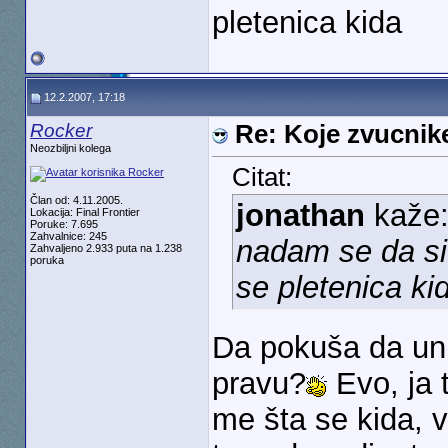
pletenica kida
12.2.2007, 17:18
Rocker
Re: Koje zvucnike
Neozbiljni kolega
Citat:
Član od: 4.11.2005.
jonathan
kaže
Lokacija: Final Frontier
Poruke: 7.695
Zahvalnice: 245
nadam se da si
Zahvaljeno 2.933 puta na 1.238
poruka
se pletenica ki
Da pokuša da uniš
pravu?
Evo, ja 
me šta se kida, v