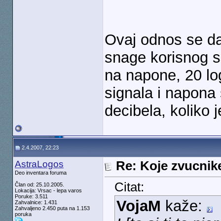
Ovaj odnos se da
snage korisnog s
na napone, 20 l
signala i napona
decibela, koliko 
2.4.2007, 22:23
AstraLogos
Re: Koje zvucnike
Deo inventara foruma
Citat:
Član od: 25.10.2005.
Lokacija: Vrsac - lepa varos
Poruke: 3.511
VojaM
kaže:
Zahvalnice: 1.431
Zahvaljeno 2.450 puta na 1.153
poruka