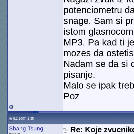
potenciometru d
snage. Sam si pr
istom glasnocom
MP3. Pa kad ti j
mozes da ostetis 
Nadam se da si 
pisanje.
Malo se ipak treb
Poz
8.2.2007, 2:35
Shang Tsung
Re: Koje zvucnike
Veteran