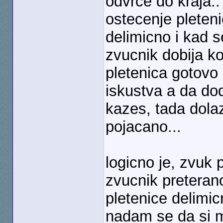
odvrce do kraja..
ostecenje pleten
delimicno i kad 
zvucnik dobija ko
pletenica gotovo 
iskustva a da do
kazes, tada dolaz
pojacano...
logicno je, zvuk
zvucnik preterano
pletenice delimic
nadam se da si m