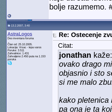
bolje razumemo. 
13.2.2007, 3:40
AstraLogos
Re: Ostecenje zv
Deo inventara foruma
Citat:
Član od: 25.10.2005.
Lokacija: Vrsac - lepa varos
Poruke: 3.511
jonathan
kaže
Zahvalnice: 1.431
Zahvaljeno 2.450 puta na 1.153
poruka
ovako drago mi j
objasnio i sto 
si me malo zbun
kako pletenica
pa ona je ta koj