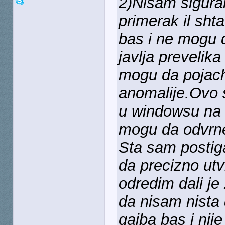
2)Nisam sigura
primerak il sht
bas i ne mogu 
javlja prevelika 
mogu da pojac
anomalije.Ovo 
u windowsu na 
mogu da odvrne
Sta sam postig
da precizno utv
odredim dali je z
da nisam nista 
gajba bas i ni