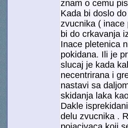
znam o cemu pi
Kada bi doslo do 
zvucnika ( inace 
bi do crkavanja 
Inace pletenica 
pokidana. Ili je 
slucaj je kada ka
necentrirana i g
nastavi sa daljo
skidanja laka kao
Dakle isprekidan
delu zvucnika . 
pojacivaca koji se