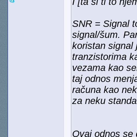
I [ta si ti to n
SNR = Signal t
signal/šum. Par
koristan signal 
tranzistorima k
vezama kao sek
taj odnos menj
računa kao neka
za neku standa
Ovaj odnos se 