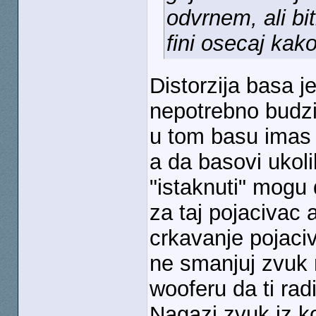
odvrnem, ali bi
fini osecaj kak
Distorzija basa 
nepotrebno budz
u tom basu imas p
a da basovi uko
"istaknuti" mogu
za taj pojacivac 
crkavanje pojaciv
ne smanjuj zvuk 
wooferu da ti rad
Nagazi zvuk iz k