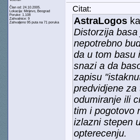
Citat:
Član od: 24.10.2005.
Lokacija: Mirijevo, Beograd
Poruke: 1.108
AstraLogos
ka
Zahvalnice: 9
Zahvaljeno 95 puta na 71 poruka
Distorzija basa
nepotrebno bu
da u tom basu i
snazi a da bas
zapisu "istaknu
predvidjene za 
odumiranje ili 
tim i pogotovo
izlazni stepen 
opterecenju.