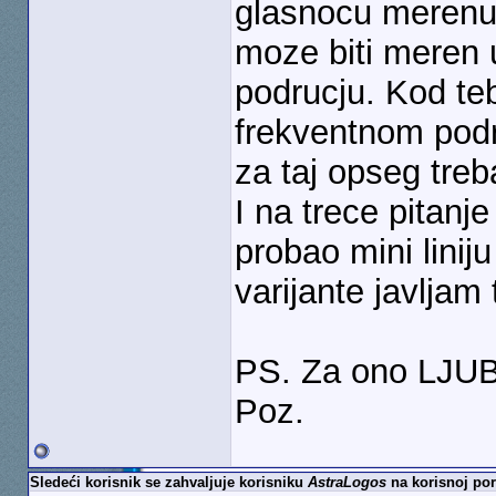
glasnocu merenu
moze biti meren 
podrucju. Kod te
frekventnom podr
za taj opseg treb
I na trece pitanj
probao mini linij
varijante javljam 
PS. Za ono LJUB
Poz.
Sledeći korisnik se zahvaljuje korisniku
AstraLogos
na korisnoj por