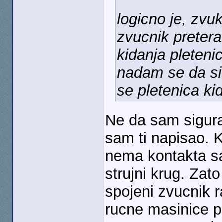
logicno je, zv
zvucnik pretera
kidanja pleteni
nadam se da si
se pletenica ki
Ne da sam sigura
sam ti napisao. 
nema kontakta sa
strujni krug. Zat
spojeni zvucnik 
rucne masinice p