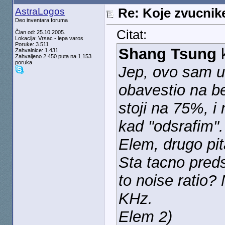
AstraLogos
Re: Koje zvucnike
Deo inventara foruma
Citat:
Član od: 25.10.2005.
Lokacija: Vrsac - lepa varos
Poruke: 3.511
Shang Tsung
k
Zahvalnice: 1.431
Zahvaljeno 2.450 puta na 1.153
poruka
Jep, ovo sam u
obavestio na b
stoji na 75%, i
kad "odsrafim".
Elem, drugo pit
Sta tacno preds
to noise ratio?
KHz.
Elem 2)