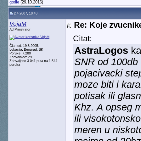
gtolle
(29.10.2016)
2.4.2007, 18:43
VojaM
Re: Koje zvucnike
Ad Ministrator
Citat:
Član od: 19.8.2005.
AstraLogos
ka
Lokacija: Beograd, SK
Poruke: 7.280
Zahvalnice: 29
SNR od 100db z
Zahvaljeno 3.041 puta na 1.544
poruka
pojacivacki ste
moze biti i kar
potisak ili gla
Khz. A opseg m
ili visokotonsk
meren u niskot