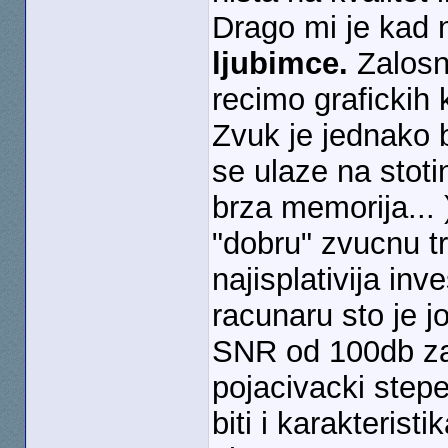
Drago mi je kad 
ljubimce.
Zalosno
recimo grafickih k
Zvuk je jednako b
se ulaze na stoti
brza memorija... 
"dobru" zvucnu tre
najisplativija inv
racunaru sto je j
SNR od 100db za 
pojacivacki stepe
biti i karakterist