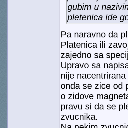
gubim u nazivim
pletenica ide g
Pa naravno da pl
Platenica ili zavo
zajedno sa speci
Upravo sa napisa
nije nacentrirana 
onda se zice od p
o zidove magneta 
pravu si da se p
zvucnika.
Na nekim zvucnic