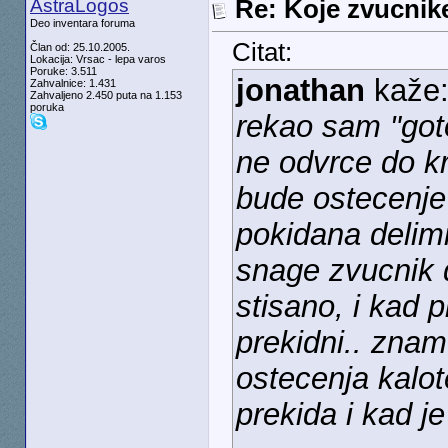
AstraLogos
Re: Koje zvucnike
Deo inventara foruma
Citat:
Član od: 25.10.2005.
Lokacija: Vrsac - lepa varos
Poruke: 3.511
jonathan
kaže
Zahvalnice: 1.431
Zahvaljeno 2.450 puta na 1.153
poruka
rekao sam "got
ne odvrce do kr
bude ostecenje 
pokidana delimi
snage zvucnik d
stisano, i kad 
prekidni.. znam
ostecenja kalot
prekida i kad j