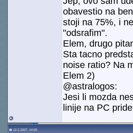
Jep, ovo sam ude
obavestio na be
stoji na 75%, i 
"odsrafim".
Elem, drugo pitan
Sta tacno predsta
noise ratio? Na 
Elem 2)
@astralogos:
Jesi li mozda nes
linije na PC prid
12.2.2007, 14:05