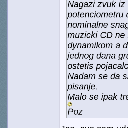
Nagazi zvuk iz
potenciometru 
nominalne snage
muzicki CD ne 
dynamikom a da
jednog dana gr
ostetis pojacalo
Nadam se da s
pisanje.
Malo se ipak tr
Poz