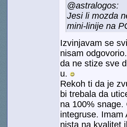
@astralogos:
Jesi li mozda n
mini-linije na P
Izvinjavam se svi
nisam odgovorio
da ne stize sve d
u.
Rekoh ti da je zv
bi trebala da utic
na 100% snage. 
integruse. Imam A
nista na kvalitet 