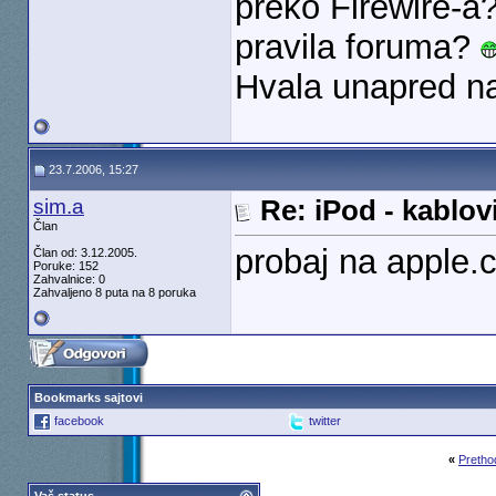
preko Firewire-
pravila foruma?
Hvala unapred n
23.7.2006, 15:27
sim.a
Re: iPod - kablovi
Član
probaj na apple.
Član od: 3.12.2005.
Poruke: 152
Zahvalnice: 0
Zahvaljeno 8 puta na 8 poruka
Bookmarks sajtovi
facebook
twitter
«
Pretho