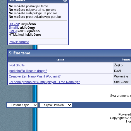
Vaš status
Ne možete
postavljati teme
Ne možete
odgovarati na poruke
Ne možete
slati priloge uz poruke
Ne možete
prepravljati svoje poruke
BB kod
:
uključeno
Smajliji
:
uključeno
[IMG]
kod:
uključeno
HTML kod:
isključeno
Pravila foruma
Slične teme
tema
temu
iPod Shufle
Željko
ipod shuffle ili nesto drugo?
DaAli
Creative Zen Nano Plus ili iPod mini?
Wolverine
Jel neko probao NEO mp3 player - iPod Nano rip?
She-Geek
Sva vremena s
Powered 
Copyright ©200
Ho