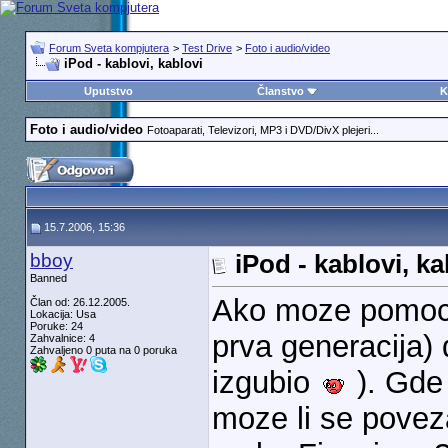
Forum Sveta kompjutera
>
Test Drive
>
Foto i audio/video
iPod - kablovi, kablovi
Uputstvo
Članstvo
K
Foto i audio/video
Fotoaparati, Televizori, MP3 i DVD/DivX plejeri...
15.7.2006, 15:36
bboy
iPod - kablovi, ka
Banned
Ako moze pomoc.
Član od: 26.12.2005.
Lokacija: Usa
Poruke: 24
prva generacija)
Zahvalnice: 4
Zahvaljeno 0 puta na 0 poruka
izgubio
). Gde 
moze li se pove