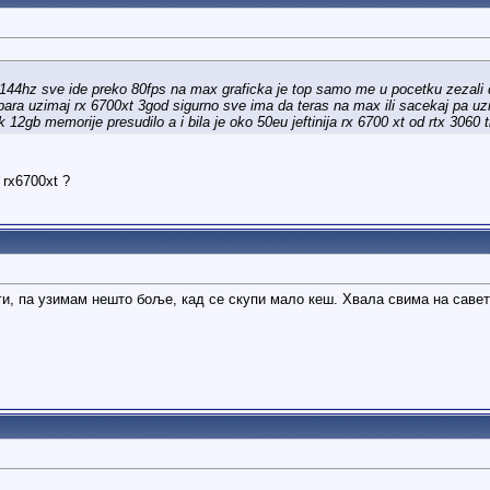
44hz sve ide preko 80fps na max graficka je top samo me u pocetku zezali dra
ara uzimaj rx 6700xt 3god sigurno sve ima da teras na max ili sacekaj pa uzmi
k 12gb memorije presudilo a i bila je oko 50eu jeftinija rx 6700 xt od rtx 3060 t
 rx6700xt ?
и, па узимам нешто боље, кад се скупи мало кеш. Хвала свима на савет