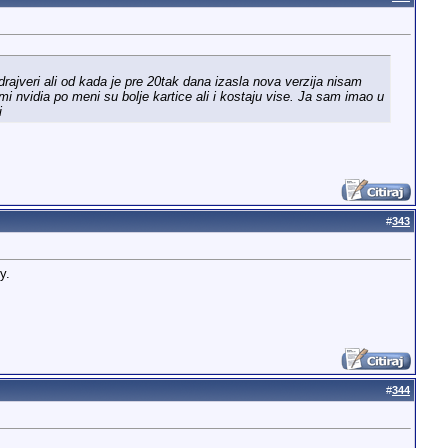
jveri ali od kada je pre 20tak dana izasla nova verzija nisam
 nvidia po meni su bolje kartice ali i kostaju vise. Ja sam imao u
i
#
343
у.
#
344