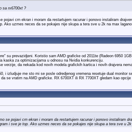
o sa rx6700xt ?
se pojavi crn ekran i moram da restartujem racunar i ponovo instaliram drajv
op. Ako uzmes neces da se pokajes nije skupa a tera sve u 2k na max lagano m
vere" su prevazidjeni. Koristio sam AMD graficke od 2011te (Radeon 6950 1G
da kaska za optimizacijama u odnosu na Nvidia konkurenciju.
 verzije, da nekada kod novih modela grafickih kartica i novih drajvera nema
, i izludjuje me sto mi se posle odredjenog vremena resetuje dual monitor set
 da se vratim na AMD graficke. RX 6700XT ili RX 7700XT gledam kao opcije z
amo se pojavi crn ekran i moram da restartujem racunar i ponovo instaliram d
gram i sve je top. Ako uzmes neces da se pokajes nije skupa a tera sve u 2k 