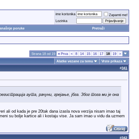
ime korisnika
Zapamti me!
Lozinka
anašnje poruke
Pretraži
Strana 18 od 19
«
Prva
<
8
14
15
16
17
18
19
>
Alatke vezane za temu
Vrste prikaza
#
341
егистрација аута, рачуни, грејање, јбга. Због тога ми је она
i ali od kada je pre 20tak dana izasla nova verzija nisam imao taj
eni su bolje kartice ali i kostaju vise. Ja sam imao u vidu da uzmem
#
342