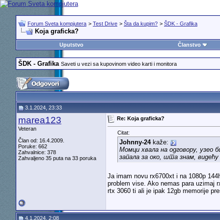
Forum Sveta kompjutera
>
Test Drive
>
Šta da kupim?
>
ŠDK - Grafika
Koja graficka?
Uputstvo
Članstvo
ŠDK - Grafika
Saveti u vezi sa kupovinom video karti i monitora
3.1.2024, 23:33
marea123
Re: Koja graficka?
Veteran
Citat:
Član od: 16.4.2009.
Johnny-24
kaže:
Poruke: 662
Момци хвала на одговору, узео би
Zahvalnice: 378
запала за око, шта знам, видећу 
Zahvaljeno 35 puta na 33 poruka
Ja imam novu rx6700xt i na 1080p 144hz
problem vise. Ako nemas para uzimaj rx
rtx 3060 ti ali je ipak 12gb memorije pres
4.1.2024, 2:08