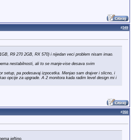
#
349
0 1GB, R9 270 2GB, RX 570) i nijedan veci problem nisam imao.
nema nestabilnosti, ali to se manje-vise desava svim
r setup, pa podesavaj izpocetka. Menjao sam drajver i slicno, i
o opcije za upgrade. A 2 monitora kada radim level design mi i
#
350
nema jeftino.