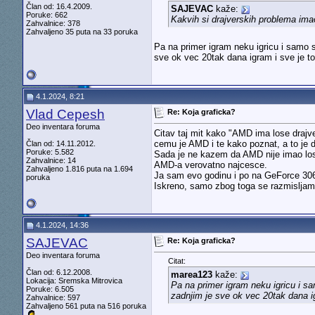
Član od: 16.4.2009.
SAJEVAC
kaže:
Poruke: 662
Kakvih si drajverskih problema ima
Zahvalnice: 378
Zahvaljeno 35 puta na 33 poruka
Pa na primer igram neku igricu i samo 
sve ok vec 20tak dana igram i sve je t
4.1.2024, 8:21
Vlad Cepesh
Re: Koja graficka?
Deo inventara foruma
Citav taj mit kako "AMD ima lose draj
cemu je AMD i te kako poznat, a to je 
Član od: 14.11.2012.
Poruke: 5.582
Sada je ne kazem da AMD nije imao lose
Zahvalnice: 14
AMD-a verovatno najcesce.
Zahvaljeno 1.816 puta na 1.694
Ja sam evo godinu i po na GeForce 3060
poruka
Iskreno, samo zbog toga se razmisljam
4.1.2024, 14:36
SAJEVAC
Re: Koja graficka?
Deo inventara foruma
Citat:
Član od: 6.12.2008.
marea123
kaže:
Lokacija: Sremska Mitrovica
Pa na primer igram neku igricu i s
Poruke: 6.505
zadnjim je sve ok vec 20tak dana i
Zahvalnice: 597
Zahvaljeno 561 puta na 516 poruka