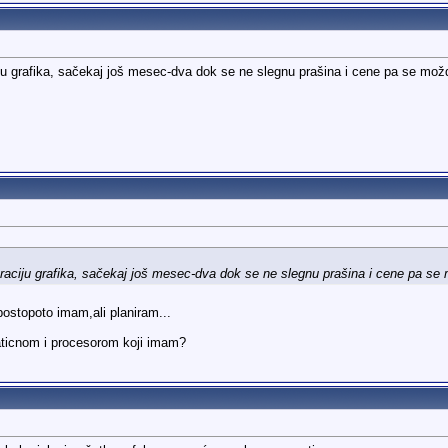
ju grafika, sačekaj još mesec-dva dok se ne slegnu prašina i cene pa se možd
raciju grafika, sačekaj još mesec-dva dok se ne slegnu prašina i cene pa se 
 postopoto imam,ali planiram...
aticnom i procesorom koji imam?