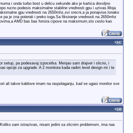
imuma i onda turbo bost u delicu sekunde ako je kartica dovoljno
 lepo rucno podesis maksimalne stabilne vrednosti gpu i uzivas.Moja
maksimalne gpu vrednosti na 2650mhz,svi srecni,a ja ponajvise.Ionako
 pa je zna poterati i preko toga.Sa fiksiranje vrednosti na 2650mhz
 cipovima,a AMD bas bas forsira cipove na maksimum,sto cesto kao
#
347
r setup, pa podesavaj izpocetka. Menjao sam drajver i slicno, i
o opcije za upgrade. A 2 monitora kada radim level design mi i te
itori ali takve kablove imam na raspolaganju, kad se ugasi monitor sve
#
348
. Koliko sam istrazivao, nisam jedini sa slicnim problemom, ima nas