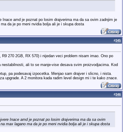
ere Inace amd je poznat po losim drajverima ma da sa ovim zadnjim je
a da je po meni nvidia bolja ali je i skupa dosta
#
345
B, R9 270 2GB, RX 570) i nijedan veci problem nisam imao. Ono po
 nestabilnosti, ali to se manje-vise desava svim proizvodjacima. Kod
up, pa podesavaj izpocetka. Menjao sam drajver i slicno, i nista.
a upgrade. A 2 monitora kada radim level design mi i te kako znace.
#
346
rajvere Inace amd je poznat po losim drajverima ma da sa ovim
na max lagano ma da je po meni nvidia bolja ali je i skupa dosta