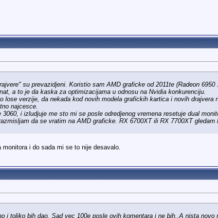
drajvere" su prevazidjeni. Koristio sam AMD graficke od 2011te (Radeon 695
at, a to je da kaska za optimizacijama u odnosu na Nvidia konkurenciju.
lose verzije, da nekada kod novih modela grafickih kartica i novih drajvera 
tno najcesce.
3060, i izludjuje me sto mi se posle odredjenog vremena resetuje dual monito
 razmisljam da se vratim na AMD graficke. RX 6700XT ili RX 7700XT gledam ka
 monitora i do sada mi se to nije desavalo.
no i toliko bih dao. Sad vec 100e posle ovih komentara i ne bih..A nista novo 