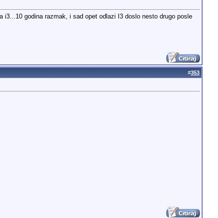
i3...10 godina razmak, i sad opet odlazi I3 doslo nesto drugo posle
#
353