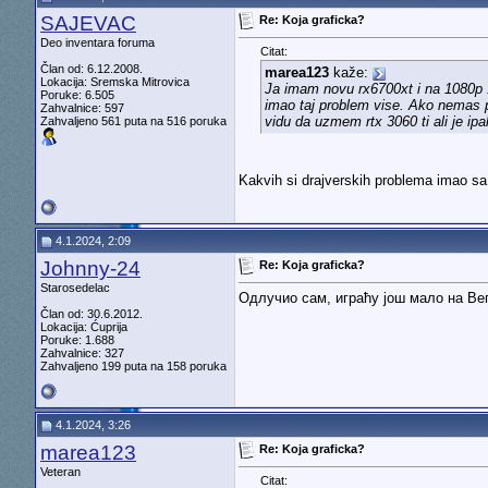
SAJEVAC
Re: Koja graficka?
Deo inventara foruma
Citat:
Član od: 6.12.2008.
marea123
kaže:
Lokacija: Sremska Mitrovica
Ja imam novu rx6700xt i na 1080p 1
Poruke: 6.505
imao taj problem vise. Ako nemas p
Zahvalnice: 597
vidu da uzmem rtx 3060 ti ali je ipa
Zahvaljeno 561 puta na 516 poruka
Kakvih si drajverskih problema imao sa
4.1.2024, 2:09
Johnny-24
Re: Koja graficka?
Starosedelac
Одлучио сам, играћу још мало на Вег
Član od: 30.6.2012.
Lokacija: Ćuprija
Poruke: 1.688
Zahvalnice: 327
Zahvaljeno 199 puta na 158 poruka
4.1.2024, 3:26
marea123
Re: Koja graficka?
Veteran
Citat: