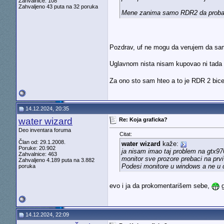
Zahvalnice: 108
Zahvaljeno 43 puta na 32 poruka
Mene zanima samo RDR2 da probam i
Pozdrav, uf ne mogu da verujem da sam
Uglavnom nista nisam kupovao ni tada 
Za ono sto sam hteo a to je RDR 2 bice
14.12.2024, 20:35
water wizard
Re: Koja graficka?
Deo inventara foruma
Citat:
Član od: 29.1.2008.
water wizard
kaže:
Poruke: 20.902
ja nisam imao taj problem na gtx970
Zahvalnice: 463
monitor sve prozore prebaci na prv
Zahvaljeno 4.189 puta na 3.882
Podesi monitore u windows a ne u 
poruka
evo i ja da prokomentarišem sebe,
g
14.12.2024, 22:09