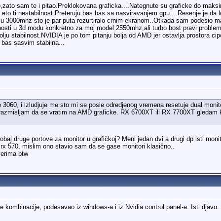
o,zato sam te i pitao.Preklokovana graficka....Nategnute su graficke do maks
 eto ti nestabilnost.Preteruju bas bas sa nasviravanjem gpu....Resenje je da
lizu 3000mhz sto je par puta rezurtiralo crnim ekranom..Otkada sam podesio 
nosti u 3d modu konkretno za moj model 2550mhz,ali turbo bost pravi probleme
bolju stabilnost.NVIDIA je po tom pitanju bolja od AMD jer ostavlja prostora
 bas sasvim stabilna...
3060, i izludjuje me sto mi se posle odredjenog vremena resetuje dual monito
razmisljam da se vratim na AMD graficke. RX 6700XT ili RX 7700XT gledam ka
obaj druge portove za monitor u grafičkoj? Meni jedan dvi a drugi dp isti mon
 rx 570, mislim ono stavio sam da se gase monitori klasično..
verima btw
e kombinacije, podesavao iz windows-a i iz Nvidia control panel-a. Isti djavo