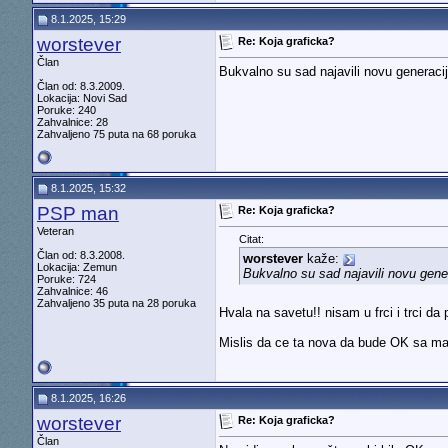
8.1.2025, 15:29
worstever
Re: Koja graficka?
Član
Bukvalno su sad najavili novu generaci
Član od: 8.3.2009.
Lokacija: Novi Sad
Poruke: 240
Zahvalnice: 28
Zahvaljeno 75 puta na 68 poruka
8.1.2025, 15:32
PSP man
Re: Koja graficka?
Veteran
Citat:
Član od: 8.3.2008.
worstever
kaže:
Lokacija: Zemun
Bukvalno su sad najavili novu gene
Poruke: 724
Zahvalnice: 46
Zahvaljeno 35 puta na 28 poruka
Hvala na savetu!! nisam u frci i trci da
Mislis da ce ta nova da bude OK sa m
8.1.2025, 16:26
worstever
Re: Koja graficka?
Član