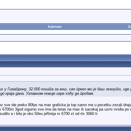
Kalendar
D
х у Гигатрону, 32.000 кошта за кеш, све преко ми је баш зезнуто, иде р
до краја дана. Углавном новије игре хоћу да пробам.
 sve ide preko 80fps na max graficka je top samo me u pocetku zezali drajver
 6700xt 3god sigurno sve ima da teras na max ili sacekaj pa uzmi nvidia po m
udilo a i bila je oko 50eu jeftinija rx 6700 xt od rtx 3060 ti