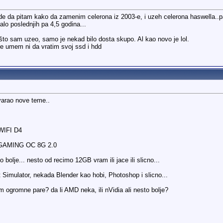
e da pitam kako da zamenim celerona iz 2003-e, i uzeh celerona haswella..pa 
ralo poslednjih pa 4,5 godina...
što sam uzeo, samo je nekad bilo dosta skupo. Al kao novo je lol.
ne umem ni da vratim svoj ssd i hdd
varao nove teme..
IFI D4
GAMING OC 8G 2.0
bolje... nesto od recimo 12GB vram ili jace ili slicno...
 Simulator, nekada Blender kao hobi, Photoshop i slicno...
m ogromne pare? da li AMD neka, ili nVidia ali nesto bolje?