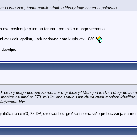
 nista vise, imam gomile starih u library koje nisam ni pokusao.
 ovo poslednje pitao na forumu, pre toliko mnogo vremena.
ni ovu celu godinu, i tek nedavno sam kupio gtx 1080
 dovoljno.
, probaj druge portove za monitor u grafičkoj? Meni jedan dvi a drugi dp isti
i monitor na amd rx 570, mislim ono stavio sam da se gase monitori klasično.
drajverima btw
rafička je rx570, 2x DP, sve radi bez greške i nema više prebacivanja sa mo