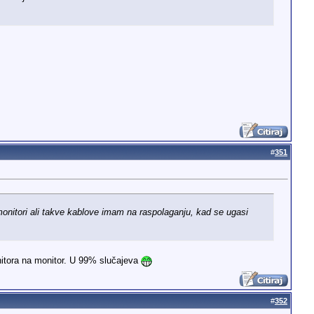
#
351
 monitori ali takve kablove imam na raspolaganju, kad se ugasi
.
nitora na monitor. U 99% slučajeva
#
352