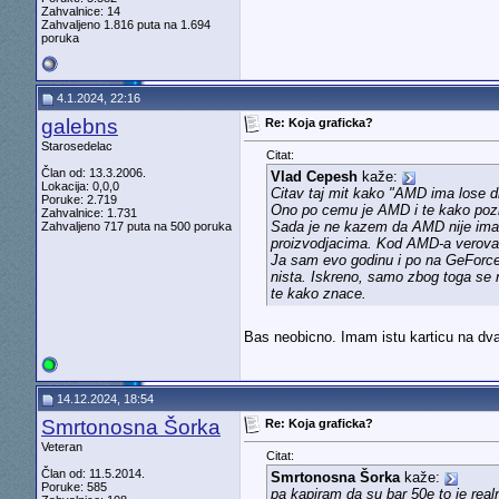
Zahvalnice: 14
Zahvaljeno 1.816 puta na 1.694
poruka
4.1.2024, 22:16
galebns
Re: Koja graficka?
Starosedelac
Citat:
Član od: 13.3.2006.
Vlad Cepesh
kaže:
Lokacija: 0,0,0
Citav taj mit kako "AMD ima lose 
Poruke: 2.719
Ono po cemu je AMD i te kako pozn
Zahvalnice: 1.731
Sada je ne kazem da AMD nije imao 
Zahvaljeno 717 puta na 500 poruka
proizvodjacima. Kod AMD-a verova
Ja sam evo godinu i po na GeForce 
nista. Iskreno, samo zbog toga se
te kako znace.
Bas neobicno. Imam istu karticu na dva
14.12.2024, 18:54
Smrtonosna Šorka
Re: Koja graficka?
Veteran
Citat:
Član od: 11.5.2014.
Smrtonosna Šorka
kaže:
Poruke: 585
pa kapiram da su bar 50e to je real