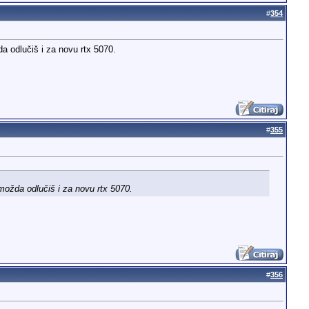
#
354
a odlučiš i za novu rtx 5070.
#
355
možda odlučiš i za novu rtx 5070.
#
356