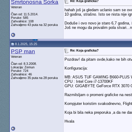
Smrtonosna Šorka
Re: Koja graficka?
Veteran
hahah još ja gledam uclanio sam se ovd
10 godina, strašno. Isto se nista nije ig
Član od: 11.5.2014.
Poruke: 585
Zahvalnice: 108
Doduše i ovo novo je staro 6,7 godina, 
Zahvaljeno 43 puta na 32 poruka
Još ne mogu da provalim pola stvari...
8.1.2025, 15:25
PSP man
Re: Koja graficka?
Veteran
Pozdrav! da pitam ovde,kako ne bih ot
Član od: 8.3.2008.
Lokacija: Zemun
Konfiguracija:
Poruke: 724
Zahvalnice: 46
MB: ASUS TUF GAMING B660-PLUS W
Zahvaljeno 35 puta na 28 poruka
CPU : Intel Core i7-13700KF
GPU: GIGABYTE GeForce RTX 3070 
Razmilsljam o promeni graficke na nesto 
Kompjuter koristim svakodnevno, Flight
Koja bi bila neka preporuka ,a da ne da
Hvala