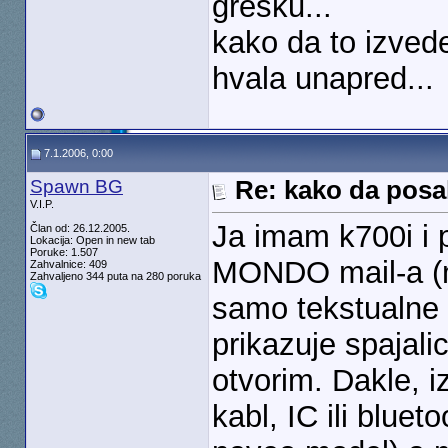
gresku...
kako da to izve
hvala unapred...
7.1.2006, 0:00
Spawn BG
Re: kako da posal
V.I.P.
Ja imam k700i i 
Član od: 26.12.2005.
Lokacija: Open in new tab
Poruke: 1.507
MONDO mail-a (m
Zahvalnice: 409
Zahvaljeno 344 puta na 280 poruka
samo tekstualne 
prikazuje spajali
otvorim. Dakle, i
kabl, IC ili bluet