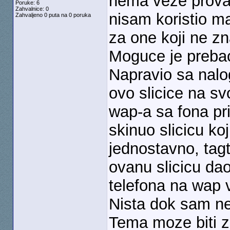
nema veze prova
Poruke: 6
Zahvalnice: 0
nisam koristio ma
Zahvaljeno 0 puta na 0 poruka
za one koji ne zn
Moguce je prebaci
Napravio sa nalo
ovo slicice na sv
wap-a sa fona pri
skinuo slicicu k
jednostavno, tag
ovanu slicicu da
telefona na wap v
Nista dok sam ne
Tema moze biti z