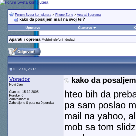
Forum Sveta kompjutera
>
Phone Zone
>
Aparati i oprema
kako da posaljem mail na svoj tel?
Uputstvo
Članstvo
K
Aparati i oprema
Mobilni telefoni i dodaci
6.1.2006, 23:12
Vorador
kako da posaljem 
Novi član
hteo bih da preb
Član od: 15.12.2005.
Poruke: 6
Zahvalnice: 0
pa sam poslao ma
Zahvaljeno 0 puta na 0 poruka
mail na yahoo, a
mob sa tom slid