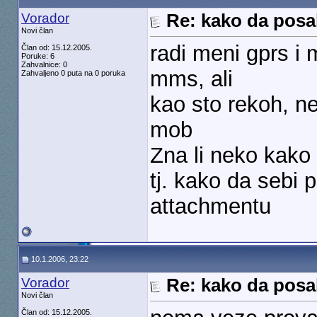
Vorador
Re: kako da posal
Novi član
radi meni gprs i
Član od: 15.12.2005.
Poruke: 6
Zahvalnice: 0
mms, ali
Zahvaljeno 0 puta na 0 poruka
kao sto rekoh, n
mob
Zna li neko kak
tj. kako da sebi 
attachmentu
10.1.2006, 23:22
Vorador
Re: kako da posal
Novi član
Član od: 15.12.2005.