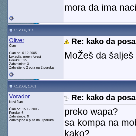
mora da ima nac
7.1.2006, 3:09
Oliver
Re: kako da posal
Član
MoŽeš da šalješ 
Član od: 6.12.2005.
Lokacija: green forest
Poruke: 325
Zahvalnice: 3
Zahvaljeno 2 puta na 2 poruka
7.1.2006, 13:01
Vorador
Re: kako da posal
Novi član
preko wapa?
Član od: 15.12.2005.
Poruke: 6
Zahvalnice: 0
sa kompa na mo
Zahvaljeno 0 puta na 0 poruka
kako?