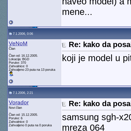
naveo model) a m
mene...
7.1.2006, 0:06
VeNoM
Re: kako da posal
Član
koji je model u 
Član od: 16.12.2005.
Lokacija: BGD
Poruke: 370
Zahvalnice: 0
Zahvaljeno 23 puta na 13 poruka
7.1.2006, 2:21
Vorador
Re: kako da posal
Novi član
samsung sgh-x2
Član od: 15.12.2005.
Poruke: 6
Zahvalnice: 0
mreza 064
Zahvaljeno 0 puta na 0 poruka