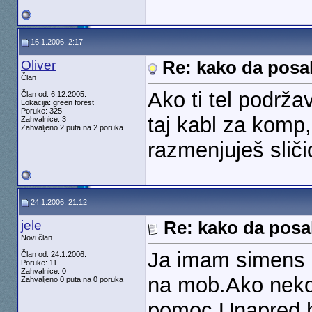
16.1.2006, 2:17
Oliver
Re: kako da posal
Član
Ako ti tel podrža
Član od: 6.12.2005.
Lokacija: green forest
Poruke: 325
taj kabl za komp, 
Zahvalnice: 3
Zahvaljeno 2 puta na 2 poruka
razmenjuješ sličic
24.1.2006, 21:12
jele
Re: kako da posal
Novi član
Ja imam simens x
Član od: 24.1.2006.
Poruke: 11
Zahvalnice: 0
na mob.Ako neko
Zahvaljeno 0 puta na 0 poruka
pomoc.Unapred hv