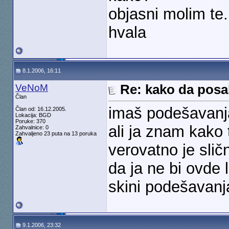
objasni molim te.
hvala
8.1.2006, 16:11
VeNoM
Re: kako da posal
Član
imaš podešavanja 
Član od: 16.12.2005.
Lokacija: BGD
Poruke: 370
ali ja znam kako t
Zahvalnice: 0
Zahvaljeno 23 puta na 13 poruka
verovatno je slič
da ja ne bi ovde 
skini podešavanja 
9.1.2006, 23:32