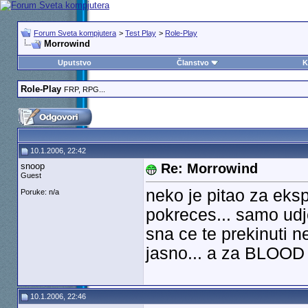
Forum Sveta kompjutera
>
Test Play
>
Role-Play
Morrowind
Uputstvo
Članstvo
K
Role-Play
FRP, RPG...
10.1.2006, 22:42
snoop
Re: Morrowind
Guest
neko je pitao za eksp
Poruke: n/a
pokreces... samo udje
sna ce te prekinuti ne
jasno... a za BLOO
10.1.2006, 22:46