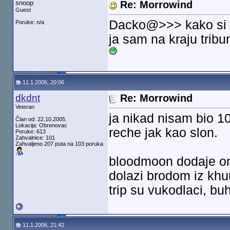
snoop
Re: Morrowind
Guest
Dacko@>>> kako si b
Poruke: n/a
ja sam na kraju tribu
11.1.2006, 20:06
dkdnt
Re: Morrowind
Veteran
ja nikad nisam bio 10
Član od: 22.10.2005.
Lokacija: Obrenovac
reche jak kao slon.
Poruke: 613
Zahvalnice: 101
Zahvaljeno 207 puta na 103 poruka
bloodmoon dodaje on
dolazi brodom iz khuu
trip su vukodlaci, bu
11.1.2006, 21:42