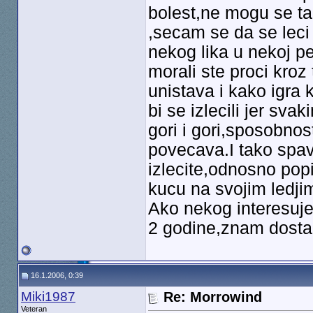
bolest,ne mogu se ta
,secam se da se leci
nekog lika u nekoj pe
morali ste proci kroz
unistava i kako igra 
bi se izlecili jer sv
gori i gori,sposobno
povecava.I tako spav
izlecite,odnosno popi
kucu na svojim ledji
Ako nekog interesuj
2 godine,znam dosta 
16.1.2006, 0:39
Miki1987
Re: Morrowind
Veteran