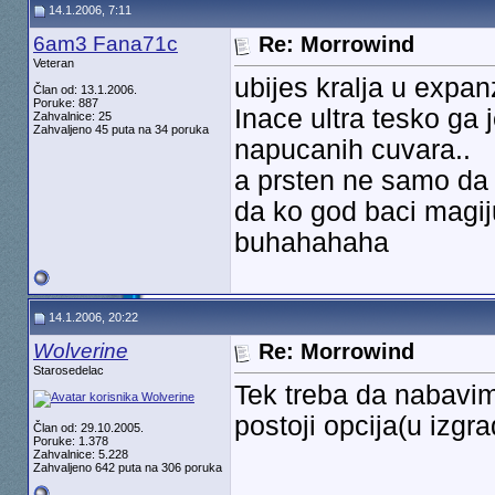
14.1.2006, 7:11
6am3 Fana71c
Re: Morrowind
Veteran
ubijes kralja u expanz
Član od: 13.1.2006.
Poruke: 887
Inace ultra tesko ga 
Zahvalnice: 25
Zahvaljeno 45 puta na 34 poruka
napucanih cuvara..
a prsten ne samo da 
da ko god baci magiju
buhahahaha
14.1.2006, 20:22
Wolverine
Re: Morrowind
Starosedelac
Tek treba da nabavim
postoji opcija(u izgra
Član od: 29.10.2005.
Poruke: 1.378
Zahvalnice: 5.228
Zahvaljeno 642 puta na 306 poruka