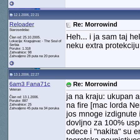
12.1.2006, 22:21
Reloader
Re: Morrowind
Starosedelac
Heh... i ja sam taj 
Član od: 25.10.2005.
Lokacija: Kragujevac - The Soul of
neku extra protekciju
Serbia
Poruke: 1.318
Zahvalnice: 98
Zahvaljeno 28 puta na 20 poruka
13.1.2006, 22:27
6am3 Fana71c
Re: Morrowind
Veteran
ja na kraju: ukupan 
Član od: 13.1.2006.
Poruke: 887
na fire [mac lorda Ner
Zahvalnice: 25
Zahvaljeno 45 puta na 34 poruka
jos mnoge izdignute 
dovljno za 100% uspes
odece i "nakita" su 