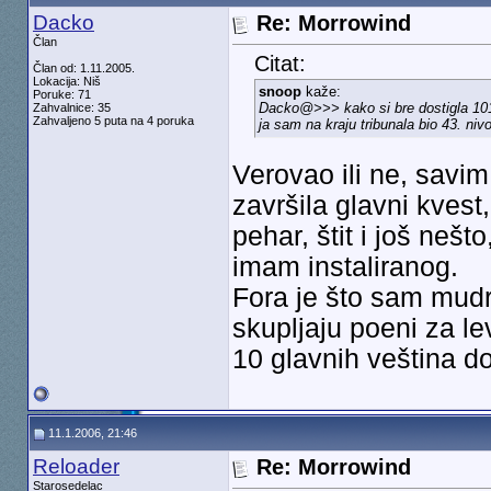
Dacko
Re: Morrowind
Član
Citat:
Član od: 1.11.2005.
Lokacija: Niš
snoop
kaže:
Poruke: 71
Dacko@>>> kako si bre dostigla 10
Zahvalnice: 35
Zahvaljeno 5 puta na 4 poruka
ja sam na kraju tribunala bio 43. niv
Verovao ili ne, savim
završila glavni kvest
pehar, štit i još neš
imam instaliranog.
Fora je što sam mudr
skupljaju poeni za le
10 glavnih veština do
11.1.2006, 21:46
Reloader
Re: Morrowind
Starosedelac