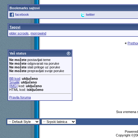
Bookmarks sajtovi
facebook
twitter
Tagovi
elder scrools
,
morrowind
«
Pretho
Vaš status
Ne možete
postavljati teme
Ne možete
odgovarati na poruke
Ne možete
slati priloge uz poruke
Ne možete
prepravljati svoje poruke
BB kod
:
uključeno
Smajliji
:
uključeno
[IMG]
kod:
uključeno
HTML kod:
isključeno
Pravila foruma
Sva vremena s
Powered 
Copyright ©200