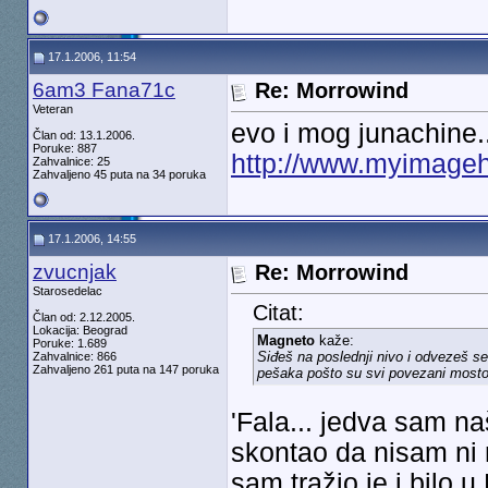
17.1.2006, 11:54
6am3 Fana71c
Re: Morrowind
Veteran
evo i mog junachine..
Član od: 13.1.2006.
Poruke: 887
http://www.myimagehu
Zahvalnice: 25
Zahvaljeno 45 puta na 34 poruka
17.1.2006, 14:55
zvucnjak
Re: Morrowind
Starosedelac
Citat:
Član od: 2.12.2005.
Lokacija: Beograd
Magneto
kaže:
Poruke: 1.689
Siđeš na poslednji nivo i odvezeš s
Zahvalnice: 866
Zahvaljeno 261 puta na 147 poruka
pešaka pošto su svi povezani most
'Fala... jedva sam na
skontao da nisam ni 
sam tražio je i bilo u