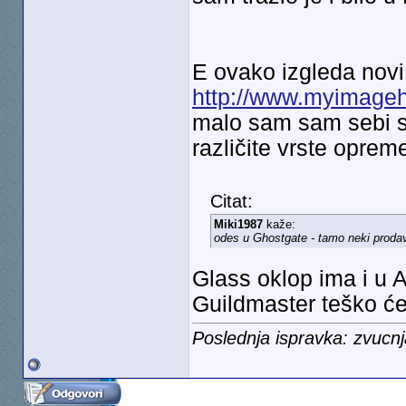
E ovako izgleda novi
http://www.myimagehu
malo sam sam sebi 
različite vrste oprem
Citat:
Miki1987
kaže:
odes u Ghostgate - tamo neki prodava
Glass oklop ima i u 
Guildmaster teško ćet
Poslednja ispravka: zvucn