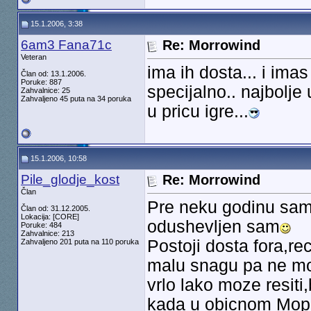
15.1.2006, 3:38
6am3 Fana71c
Re: Morrowind
Veteran
ima ih dosta... i imas
Član od: 13.1.2006.
Poruke: 887
specijalno.. najbolje 
Zahvalnice: 25
Zahvaljeno 45 puta na 34 poruka
u pricu igre...
15.1.2006, 10:58
Pile_glodje_kost
Re: Morrowind
Član
Pre neku godinu sam 
Član od: 31.12.2005.
Lokacija: [CORE]
odushevljen sam
Poruke: 484
Zahvalnice: 213
Postoji dosta fora,re
Zahvaljeno 201 puta na 110 poruka
malu snagu pa ne m
vrlo lako moze resiti
kada u obicnom Mopr