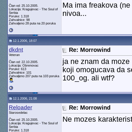
Ma ima freakova (ne
Član od: 25.10.2005.
Lokacija: Kragujevac - The Soul of
nivoa...
Serbia
Poruke: 1.318
Zahvalnice: 98
Zahvaljeno 28 puta na 20 poruka
12.1.2006, 18:07
dkdnt
Re: Morrowind
Veteran
ja ne znam da moze 
Član od: 22.10.2005.
Lokacija: Obrenovac
koji omogucava da se
Poruke: 613
Zahvalnice: 101
100_og. ali wtf?
Zahvaljeno 207 puta na 103 poruka
12.1.2006, 21:08
Reloader
Re: Morrowind
Starosedelac
Ne mozes karakterist
Član od: 25.10.2005.
Lokacija: Kragujevac - The Soul of
Serbia
Poruke: 1.318