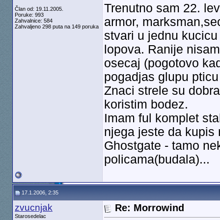
Trenutno sam 22. lev
Član od: 19.11.2005.
Poruke: 993
armor, marksman,secur
Zahvalnice: 584
Zahvaljeno 298 puta na 149 poruka
stvari u jednu kucic
lopova. Ranije nisam 
osecaj (pogotovo kad
pogadjas glupu pticu 
Znaci strele su dobr
koristim bodez.
Imam ful komplet sta
njega jeste da kupis 
Ghostgate - tamo nek
policama(budala)...
17.1.2006, 2:35
zvucnjak
Re: Morrowind
Starosedelac