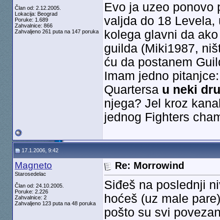
Evo ja uzeo ponovo 
Član od: 2.12.2005.
Lokacija: Beograd
valjda do 18 Levela,
Poruke: 1.689
Zahvalnice: 866
kolega glavni da ako
Zahvaljeno 261 puta na 147 poruka
guilda (Miki1987, niš
ću da postanem Guil
Imam jedno pitanjce
Quartersa
u neki dr
njega? Jel kroz kanali
jednog Fighters cha
17.1.2006, 9:42
Magneto
Re: Morrowind
Starosedelac
Siđeš na poslednji 
Član od: 24.10.2005.
Poruke: 2.226
hoćeš (uz male pare)
Zahvalnice: 2
Zahvaljeno 123 puta na 48 poruka
pošto su svi poveza