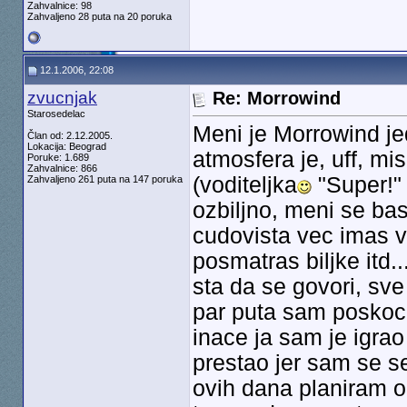
Zahvalnice: 98
Zahvaljeno 28 puta na 20 poruka
12.1.2006, 22:08
zvucnjak
Re: Morrowind
Starosedelac
Meni je Morrowind je
Član od: 2.12.2005.
Lokacija: Beograd
atmosfera je, uff, mi
Poruke: 1.689
Zahvalnice: 866
(voditeljka
"Super!
Zahvaljeno 261 puta na 147 poruka
ozbiljno, meni se bas
cudovista vec imas v
posmatras biljke itd..
sta da se govori, sve 
par puta sam poskoci
inace ja sam je igra
prestao jer sam se se
ovih dana planiram o