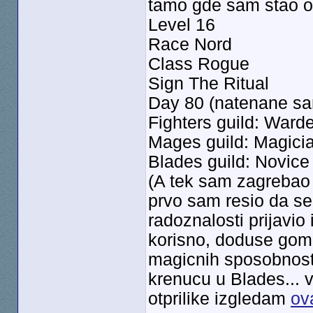
tamo gde sam stao otp
Level 16
Race Nord
Class Rogue
Sign The Ritual
Day 80 (natenane sam
Fighters guild: Warde
Mages guild: Magici
Blades guild: Novice
(A tek sam zagrebao
prvo sam resio da se
radoznalosti prijavio
korisno, doduse gomi
magicnih sposobnosti,
krenucu u Blades... v
otprilike izgledam
ov