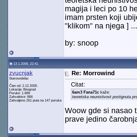
teoretska neunistivo
magija i leci po 10 h
imam prsten koji ubij
"klikom" na njega ] .
by: snoop
13.1.2006, 22:41
zvucnjak
Re: Morrowind
Starosedelac
Citat:
Član od: 2.12.2005.
Lokacija: Beograd
6am3 Fana71c
kaže:
Poruke: 1.689
teoretska neunistivost postignuta pr
Zahvalnice: 866
Zahvaljeno 261 puta na 147 poruka
Woow gde si nasao t
prave jedino čarobnj