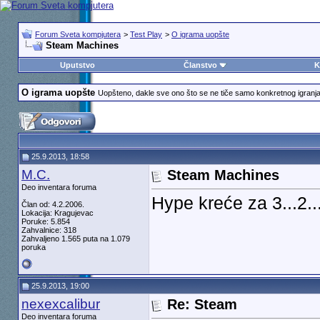
Forum Sveta kompjutera
>
Test Play
>
O igrama uopšte
Steam Machines
Uputstvo
Članstvo
K
O igrama uopšte
Uopšteno, dakle sve ono što se ne tiče samo konkretnog igranja i
25.9.2013, 18:58
M.C.
Steam Machines
Deo inventara foruma
Hype kreće za 3...2..
Član od: 4.2.2006.
Lokacija: Kragujevac
Poruke: 5.854
Zahvalnice: 318
Zahvaljeno 1.565 puta na 1.079
poruka
25.9.2013, 19:00
nexexcalibur
Re: Steam
Deo inventara foruma