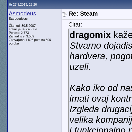
27.9.2013, 22:26
Asmodeus
Re: Steam
Starosedelac
Citat:
Član od: 30.5.2007.
Lokacija: Kuća Kafe
dragomix
kaž
Poruke: 2.773
Zahvalnice: 3.539
Zahvaljeno 1.826 puta na 890
Stvarno dojadis
poruka
hardvera, pogot
uzeli.
Kako iko od na
imati ovaj kontr
Izgleda drugaci
velika kompanij
i funkcionalno 