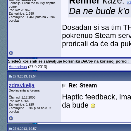
Renner
kaže:
Lokacija: From the murky depths I
come...
Da ne bude k'
Poruke: 28.962
Zahvalnice: 1.699
Zahvaljeno 11.461 puta na 7.294
poruka
Dosadan si sa tim T
pokrenuo Steam servis
proricali da će da p
Sledeći korisnik se zahvaljuje korisniku
DeCoy
na korisnoj poruci:
Asmodeus
(27.9.2013)
27.9.2013, 19:54
zdravkelja
Re: Steam
Deo inventara foruma
Haptic feedback, ima
Član od: 1.12.2006.
Poruke: 4.264
da bude
Zahvalnice: 1.929
Zahvaljeno 1.916 puta na 819
poruka
27.9.2013, 19:57