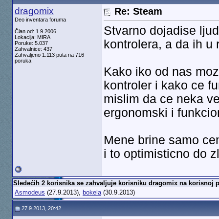
dragomix
Re: Steam
Deo inventara foruma
Stvarno dojadise lju
Član od: 1.9.2006.
Lokacija: MIRA
kontrolera, a da ih u 
Poruke: 5.037
Zahvalnice: 437
Zahvaljeno 1.113 puta na 716
poruka
Kako iko od nas moze
kontroler i kako ce fu
mislim da ce neka vel
ergonomski i funkcio
Mene brine samo cena
i to optimisticno do z
Sledećih 2 korisnika se zahvaljuje korisniku dragomix na korisnoj p
Asmodeus
(27.9.2013),
bokela
(30.9.2013)
27.9.2013, 20:42