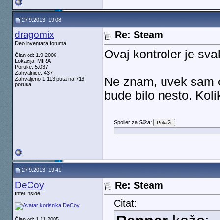
27.9.2013, 19:08
dragomix
Re: Steam
Deo inventara foruma
Ovaj kontroler je sva
Član od: 1.9.2006.
Lokacija: MIRA
Poruke: 5.037
Zahvalnice: 437
Ne znam, uvek sam o
Zahvaljeno 1.113 puta na 716
poruka
bude bilo nesto. Koli
Spoiler za
Slika:
27.9.2013, 19:41
DeCoy
Re: Steam
Intel Inside
Citat:
Član od: 1.11.2005.