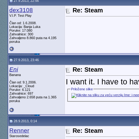
27.9.2013, 22:56
dex3108
Re: Steam
V.I.P. Test Play
Član od: 1.6.2008.
Lokacija: Banja Luka
Poruke: 17.080
Zahvalnice: 300
Zahvaljeno 8.860 puta na 4.195
poruka
27.9.2013, 23:46
Eni
Re: Steam
Banana
I want it. I have to ha
Član od: 9.1.2006.
Lokacija: _Cloud
Priložene slike
Poruke: 6.121
Zahvalnice: 697
Zahvaljeno 2.658 puta na 1.365
poruka
28.9.2013, 0:14
Renner
Re: Steam
Starosedelac