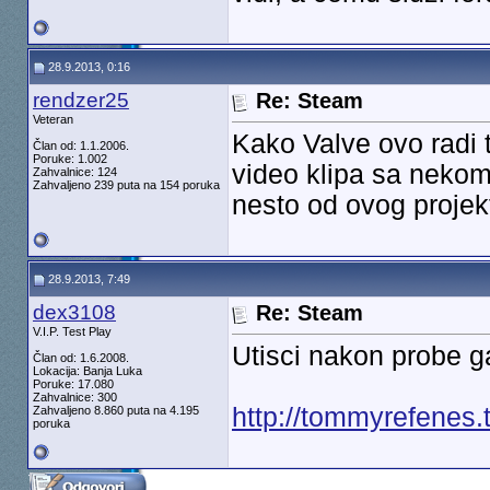
28.9.2013, 0:16
rendzer25
Re: Steam
Veteran
Kako Valve ovo radi 
Član od: 1.1.2006.
Poruke: 1.002
video klipa sa neko
Zahvalnice: 124
Zahvaljeno 239 puta na 154 poruka
nesto od ovog projek
28.9.2013, 7:49
dex3108
Re: Steam
V.I.P. Test Play
Utisci nakon probe 
Član od: 1.6.2008.
Lokacija: Banja Luka
Poruke: 17.080
Zahvalnice: 300
http://tommyrefenes.
Zahvaljeno 8.860 puta na 4.195
poruka