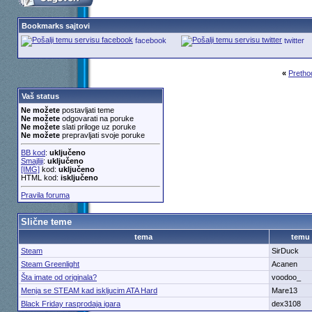
Bookmarks sajtovi
facebook
twitter
«
Pretho
Vaš status
Ne možete
postavljati teme
Ne možete
odgovarati na poruke
Ne možete
slati priloge uz poruke
Ne možete
prepravljati svoje poruke
BB kod
:
uključeno
Smajliji
:
uključeno
[IMG]
kod:
uključeno
HTML kod:
isključeno
Pravila foruma
Slične teme
tema
temu
Steam
SirDuck
Steam Greenlight
Acanen
Šta imate od originala?
voodoo_
Menja se STEAM kad iskljucim ATA Hard
Mare13
Black Friday rasprodaja igara
dex3108