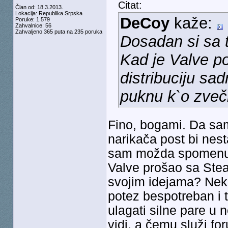
Citat:
Član od: 18.3.2013.
Lokacija: Republika Srpska
DeCoy
kaže:
Poruke: 1.579
Zahvalnice: 56
Zahvaljeno 365 puta na 235 poruka
Dosadan si sa 
Kad je Valve p
distribuciju sad
puknu k`o zveč
Fino, bogami. Da sam
narikača post bi nes
sam možda spomenuo p
Valve prošao sa Stea
svojim idejama? Nek 
potez bespotreban i 
ulagati silne pare u 
vidi, a čemu služi f