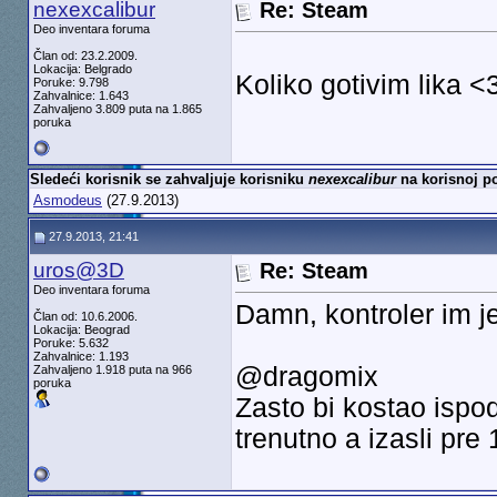
nexexcalibur
Re: Steam
Deo inventara foruma
Član od: 23.2.2009.
Lokacija: Belgrado
Koliko gotivim lika 
Poruke: 9.798
Zahvalnice: 1.643
Zahvaljeno 3.809 puta na 1.865
poruka
Sledeći korisnik se zahvaljuje korisniku
nexexcalibur
na korisnoj po
Asmodeus
(27.9.2013)
27.9.2013, 21:41
uros@3D
Re: Steam
Deo inventara foruma
Damn, kontroler im j
Član od: 10.6.2006.
Lokacija: Beograd
Poruke: 5.632
Zahvalnice: 1.193
@dragomix
Zahvaljeno 1.918 puta na 966
poruka
Zasto bi kostao isp
trenutno a izasli pre