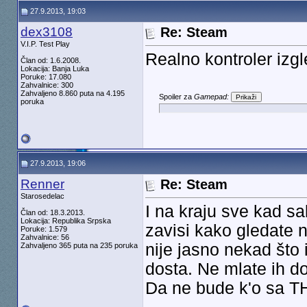
27.9.2013, 19:03
dex3108
Re: Steam
V.I.P. Test Play
Realno kontroler iz
Član od: 1.6.2008.
Lokacija: Banja Luka
Poruke: 17.080
Zahvalnice: 300
Zahvaljeno 8.860 puta na 4.195
Spoiler za
Gamepad:
poruka
27.9.2013, 19:06
Renner
Re: Steam
Starosedelac
I na kraju sve kad s
Član od: 18.3.2013.
Lokacija: Republika Srpska
zavisi kako gledate n
Poruke: 1.579
Zahvalnice: 56
nije jasno nekad što 
Zahvaljeno 365 puta na 235 poruka
dosta. Ne mlate ih d
Da ne bude k'o sa 