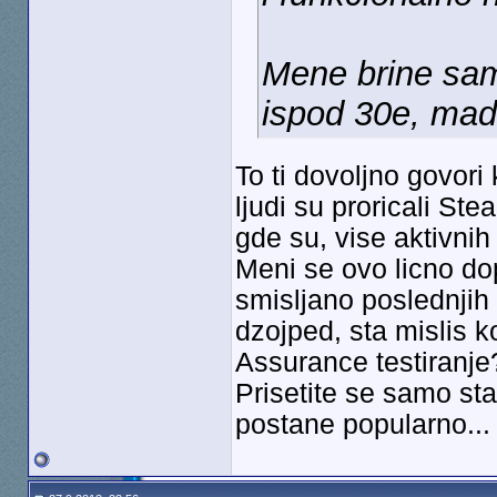
Mene brine sam
ispod 30e, mada
To ti dovoljno govor
ljudi su proricali St
gde su, vise aktivni
Meni se ovo licno do
smisljano poslednjih 
dzojped, sta mislis ko
Assurance testiranje
Prisetite se samo sta
postane popularno...