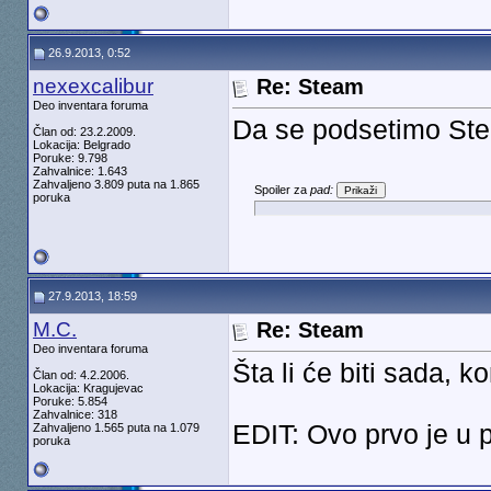
26.9.2013, 0:52
nexexcalibur
Re: Steam
Deo inventara foruma
Da se podsetimo Ste
Član od: 23.2.2009.
Lokacija: Belgrado
Poruke: 9.798
Zahvalnice: 1.643
Zahvaljeno 3.809 puta na 1.865
Spoiler za
pad:
poruka
27.9.2013, 18:59
M.C.
Re: Steam
Deo inventara foruma
Šta li će biti sada, k
Član od: 4.2.2006.
Lokacija: Kragujevac
Poruke: 5.854
Zahvalnice: 318
EDIT: Ovo prvo je u
Zahvaljeno 1.565 puta na 1.079
poruka