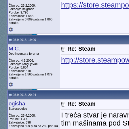
https://store.steam
Član od: 23.2.2009.
Lokacija: Belgrado
Poruke: 9.798
Zahvalnice: 1.643
Zahvaljeno 3.809 puta na 1.865
poruka
25.9.2013, 19:00
M.C.
Re: Steam
Deo inventara foruma
http://store.steamp
Član od: 4.2.2006.
Lokacija: Kragujevac
Poruke: 5.854
Zahvalnice: 318
Zahvaljeno 1.565 puta na 1.079
poruka
25.9.2013, 20:24
ogisha
Re: Steam
Starosedelac
I treća stvar je nara
Član od: 25.4.2008.
Poruke: 1.300
tim mašinama pod 
Zahvalnice: 398
Zahvaljeno 399 puta na 269 poruka