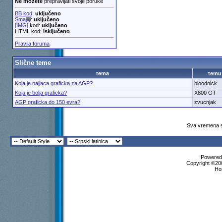
Ne možete
prepravljati svoje poruke
BB kod
:
uključeno
Smajliji
:
uključeno
[IMG]
kod:
uključeno
HTML kod:
isključeno
Pravila foruma
Slične teme
tema
temu
Koja je najjaca graficka za AGP?
bloodnick
Koja je bolja graficka?
X800 GT
AGP graficka do 150 evra?
zvucnjak
Sva vremena s
Powered 
Copyright ©200
Ho