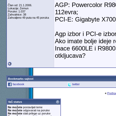
AGP: Powercolor R980
Član od: 21.1.2006.
Lokacija: Zemun
112evra;
Poruke: 1.037
Zahvalnice: 38
PCI-E: Gigabyte X700
Zahvaljeno 49 puta na 45 poruka
Agp izbor i PCI-e izbor
Ako imate bolje ideje r
Inace 6600LE i R9800SE
otkljucava?
Bookmarks sajtovi
facebook
twitter
«
Pretho
Vaš status
Ne možete
postavljati teme
Ne možete
odgovarati na poruke
Ne možete
slati priloge uz poruke