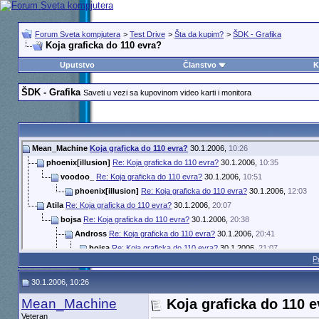
Forum Sveta kompjutera
>
Test Drive
>
Šta da kupim?
>
ŠDK - Grafika
Koja graficka do 110 evra?
Uputstvo
Članstvo
K
ŠDK - Grafika
Saveti u vezi sa kupovinom video karti i monitora
Mean_Machine
Koja graficka do 110 evra?
30.1.2006,
10:26
phoenix[illusion]
Re: Koja graficka do 110 evra?
30.1.2006,
10:35
voodoo_
Re: Koja graficka do 110 evra?
30.1.2006,
10:51
phoenix[illusion]
Re: Koja graficka do 110 evra?
30.1.2006,
12:03
Atila
Re: Koja graficka do 110 evra?
30.1.2006,
20:07
bojsa
Re: Koja graficka do 110 evra?
30.1.2006,
20:38
Andross
Re: Koja graficka do 110 evra?
30.1.2006,
20:41
bojsa
Re: Koja graficka do 110 evra?
30.1.2006,
21:07
P
By Bojan
Re: Koja graficka do 110 evra?
31.1.2006,
3:55
phoenix[illusion]
Re: Koja graficka do 110 evra?
31.1.2006,
19:24
30.1.2006, 10:26
By Bojan
Re: Koja graficka do 110 evra?
31.1.2006,
19:29
Mean_Machine
Koja graficka do 110 
Više odgovora ispod trenutne dubine...
Veteran