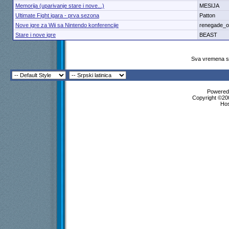
Memorija (uparivanje stare i nove...)
MESIJA
Ultimate Fight igara - prva sezona
Patton
Nove igre za Wii sa Nintendo konferencije
renegade_o
Stare i nove igre
BEAST
Sva vremena su
Powered 
Copyright ©200
Ho