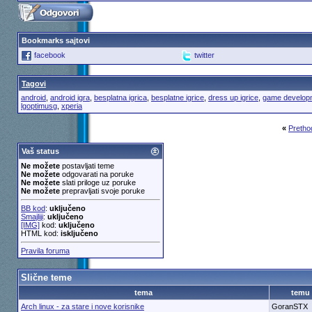
Bookmarks sajtovi
facebook
twitter
Tagovi
android
,
android igra
,
besplatna igrica
,
besplatne igrice
,
dress up igrice
,
game develop
lgoptimusg
,
xperia
«
Pretho
Vaš status
Ne možete
postavljati teme
Ne možete
odgovarati na poruke
Ne možete
slati priloge uz poruke
Ne možete
prepravljati svoje poruke
BB kod
:
uključeno
Smajliji
:
uključeno
[IMG]
kod:
uključeno
HTML kod:
isključeno
Pravila foruma
Slične teme
tema
temu
Arch linux - za stare i nove korisnike
GoranSTX