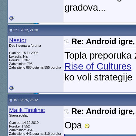
gradova...
22.1.2022, 21:30
Nestor
Re: Android igre,
Deo inventara foruma
Topla preporuka 
Član od: 15.11.2006.
Lokacija: Niš
Poruke: 3.367
Rise of Cultures
Zahvalnice: 795
Zahvaljeno 888 puta na 555 poruka
ko voli strategije
15.1.2025, 23:12
Malik Tintilinic
Re: Android igre,
Starosedelac
Opa
Član od: 14.12.2010.
Poruke: 1.552
Zahvalnice: 354
Zahvaljeno 441 puta na 310 poruka