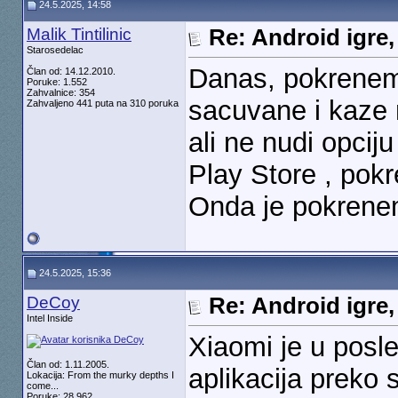
24.5.2025, 14:58
Malik Tintilinic
Re: Android igre,
Starosedelac
Danas, pokrenem 
Član od: 14.12.2010.
Poruke: 1.552
Zahvalnice: 354
sacuvane i kaze 
Zahvaljeno 441 puta na 310 poruka
ali ne nudi opcij
Play Store , pokr
Onda je pokrenem
24.5.2025, 15:36
DeCoy
Re: Android igre,
Intel Inside
Xiaomi je u posl
Član od: 1.11.2005.
aplikacija preko 
Lokacija: From the murky depths I
come...
Poruke: 28.962