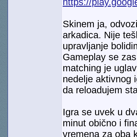
https://play.goog
Skinem ja, odvozi
arkadica. Nije teš
upravljanje bolid
Gameplay se zasni
matching je ugla
nedelje aktivnog 
da reloadujem sta
Igra se uvek u dv
minut obično i fin
vremena za oba k