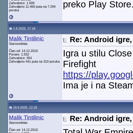
preko Play Store
Zahvalnice: 1.699
Zahvaljeno 11.460 puta na 7.294
poruka
1.8.2025, 17:18
Malik Tintilinic
Re: Android igre,
Starosedelac
Igra u stilu Clos
Član od: 14.12.2010.
Poruke: 1.552
Zahvalnice: 354
Firefight
Zahvaljeno 441 puta na 310 poruka
https://play.goog
Ima je i na Stea
19.9.2025, 12:26
Malik Tintilinic
Re: Android igre,
Starosedelac
Total War Empire
Član od: 14.12.2010.