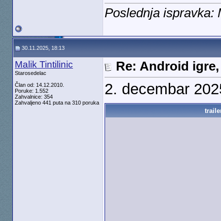
Poslednja ispravka: M
30.11.2025, 18:13
Malik Tintilinic
Re: Android igre,
Starosedelac
2. decembar 20
Član od: 14.12.2010.
Poruke: 1.552
Zahvalnice: 354
Zahvaljeno 441 puta na 310 poruka
traile