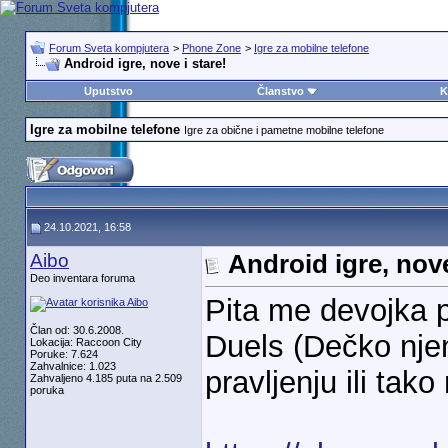
Forum Sveta kompjutera
>
Phone Zone
>
Igre za mobilne telefone
Android igre, nove i stare!
Uputstvo
Članstvo
K
Igre za mobilne telefone
Igre za obične i pametne mobilne telefone
24.10.2021, 16:58
Aibo
Android igre, nove
Deo inventara foruma
Pita me devojka 
Član od: 30.6.2008.
Duels (Dečko njen
Lokacija: Raccoon City
Poruke: 7.624
Zahvalnice: 1.023
pravljenju ili tako
Zahvaljeno 4.185 puta na 2.509
poruka