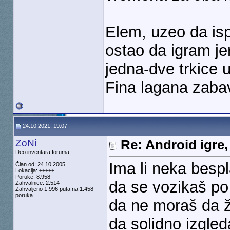
Elem, uzeo da is
ostao da igram je
jedna-dve trkice 
Fina lagana zaba
24.10.2021, 19:07
ZoNi
Re: Android igre,
Deo inventara foruma
Ima li neka besp
Član od: 24.10.2005.
Lokacija: ÷÷÷÷÷
Poruke: 8.958
da se vozikaš po
Zahvalnice: 2.514
Zahvaljeno 1.996 puta na 1.458
poruka
da ne moraš da ž
da solidno izgle