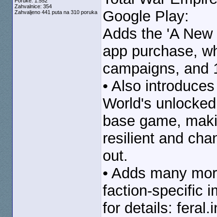
Poruke: 1.552
Zahvalnice: 354
Google Play:
Zahvaljeno 441 puta na 310 poruka
Adds the 'A New W
app purchase, wh
campaigns, and 1
• Also introduce
World's unlocked 
base game, maki
resilient and ch
out.
• Adds many more
faction-specific
for details: fera