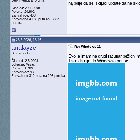
Deo inventara foruma
najbolje da se isključi update da ne 
Član od: 29.1.2008.
Poruke: 20.902
Zahvalnice: 463
Zahvaljeno 4.189 puta na 3.882
poruka
23.3.2026, 13:46
analayzer
Re: Windows 11
Starosedelac
Evo ja imam na drugi računar bežični 
Tako da nije do Windowsa per se.
Član od: 2.6.2008.
Lokacija: Vršac
Poruke: 1.763
Zahvalnice: 93
Zahvaljeno 312 puta na 295 poruka