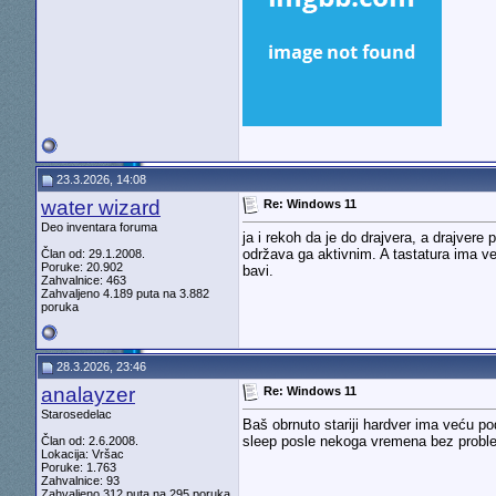
23.3.2026, 14:08
water wizard
Re: Windows 11
Deo inventara foruma
ja i rekoh da je do drajvera, a drajvere
održava ga aktivnim. A tastatura ima već
Član od: 29.1.2008.
Poruke: 20.902
bavi.
Zahvalnice: 463
Zahvaljeno 4.189 puta na 3.882
poruka
28.3.2026, 23:46
analayzer
Re: Windows 11
Starosedelac
Baš obrnuto stariji hardver ima veću p
sleep posle nekoga vremena bez probl
Član od: 2.6.2008.
Lokacija: Vršac
Poruke: 1.763
Zahvalnice: 93
Zahvaljeno 312 puta na 295 poruka