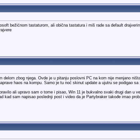
rosoft bežićnom tastaturom, ali obična tastatura i miš rade sa default drajv
rajvere
m delom zbog njega. Ovde je u pitanju poslovni PC na kom nije menjano ništa 
mi naprave haos na kompu. Samo je tu noć skinut update a ujutru se podigao s
pravilo ali upravo sam o tome i pisao, Win 11 je bukvalno svaki drugi dan u 
d kad sam napisao poslednji post i video da je Partybraker takođe imao pro