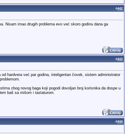
#
442
erima. Nisam imao drugih problema evo već skoro godinu dana ga
#
443
od hardvera već par godina, inteligentan čovek, sistem administrator
a problemom.
vestima zbog novog baga koji pogodi dovoljan broj korisnika da dospe u
blem baš sa mišom i tastaturom.
#
444