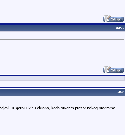
#
456
#
457
o pojavi uz gornju ivicu ekrana, kada otvorim prozor nekog programa