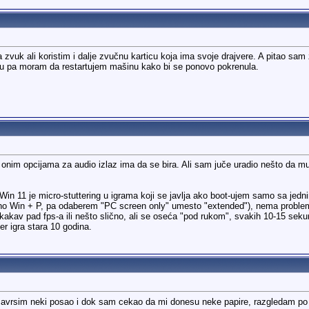
 zvuk ali koristim i dalje zvučnu karticu koja ima svoje drajvere. A pitao sa
iju pa moram da restartujem mašinu kako bi se ponovo pokrenula.
onim opcijama za audio izlaz ima da se bira. Ali sam juče uradio nešto da m
 Win 11 je micro-stuttering u igrama koji se javlja ako boot-ujem samo sa je
ono Win + P, pa odaberem "PC screen only" umesto "extended"), nema problem
nikakav pad fps-a ili nešto slično, ali se oseća "pod rukom", svakih 10-15 
er igra stara 10 godina.
avrsim neki posao i dok sam cekao da mi donesu neke papire, razgledam po n