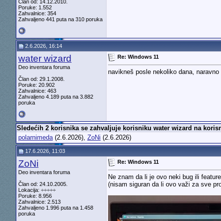
Član od: 14.12.2010.
Poruke: 1.552
Zahvalnice: 354
Zahvaljeno 441 puta na 310 poruka
2.6.2026, 16:14
water wizard
Re: Windows 11
Deo inventara foruma
navikneš posle nekoliko dana, naravno 
Član od: 29.1.2008.
Poruke: 20.902
Zahvalnice: 463
Zahvaljeno 4.189 puta na 3.882
poruka
Sledećih 2 korisnika se zahvaljuje korisniku water wizard na koris
polarnimeda
(2.6.2026),
ZoNi
(2.6.2026)
17.6.2026, 11:03
ZoNi
Re: Windows 11
Deo inventara foruma
Ne znam da li je ovo neki bug ili featu
(nisam siguran da li ovo važi za sve pr
Član od: 24.10.2005.
Lokacija: ÷÷÷÷÷
Poruke: 8.956
Zahvalnice: 2.513
Zahvaljeno 1.996 puta na 1.458
poruka