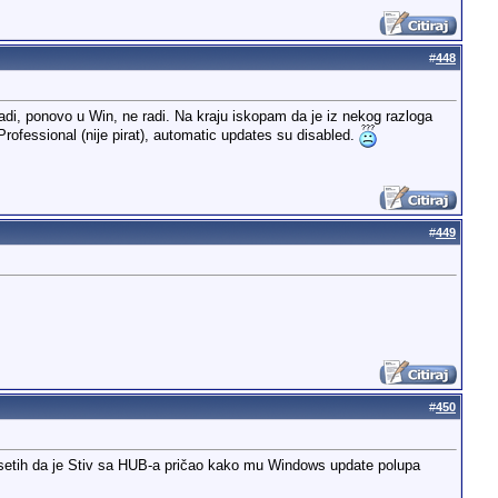
#
448
adi, ponovo u Win, ne radi. Na kraju iskopam da je iz nekog razloga
rofessional (nije pirat), automatic updates su disabled.
#
449
#
450
setih da je Stiv sa HUB-a pričao kako mu Windows update polupa