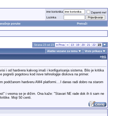
ime korisnika
Zapamti me!
Lozinka
anašnje poruke
Pretraži
Strana 23 od 23
«
Prva
<
13
19
20
21
22
23
Alatke vezane za temu
Vrste prikaza
#
441
i i od hardvera kakvog imaš i konfigurisanja sistema. Bilo je kritika
 se pogreši pogotovu kod nove tehnologije diskova na primer.
 podržanom hardveru AM4 platformi....I danas radi dobro na starom
t" i veoma se je držim. Ona kaže: "Stavari NE rade dok ih ti sam ne
ritike. Moji 50 centi.