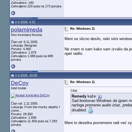
Zahvalnice: 190
Zahvaljeno 220 puta na 173 poruka
2.4.2026, 4:31
polarnimeda
Re: Windows 11
Deo inventara foruma
Meni se slicno desilo, neki sitni wind
Član od: 9.11.2005.
Lokacija: Beograd
Ne znam ni sam kako sam izvalio da je 
Poruke: 4.460
Zahvalnice: 1.979
opet radilo.
Zahvaljeno 1.088 puta na 689
poruka
2.4.2026, 10:05
DeCoy
Re: Windows 11
Intel Inside
Citat:
Remedy
kaže:
Sad bootovao Windows da igram malo
Član od: 1.11.2005.
razloga promenio audio izlaz, preba
Lokacija: From the murky depths I
disabled.
come...
Poruke: 28.960
Zahvalnice: 1.699
Zahvaljeno 11.459 puta na 7.293
Meni to desetka povremeno radi već xy g
poruka