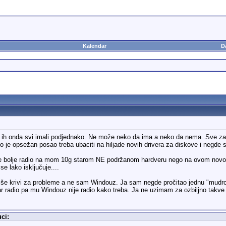
Kalendar
D
 ih onda svi imali podjednako. Ne može neko da ima a neko da nema. Sve zavis
i to je opsežan posao treba ubaciti na hiljade novih drivera za diskove i negde
e bolje radio na mom 10g starom NE podržanom hardveru nego na ovom novom
e lako isključuje....
iše krivi za probleme a ne sam Windouz. Ja sam negde pročitao jednu "mudros
ar radio pa mu Windouz nije radio kako treba. Ja ne uzimam za ozbiljno takve k
ci: