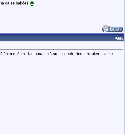
mena da se bakćeš
#
445
ežičnim mišom. Tastaura i miš su Logitech. Nema nikakve razlike.