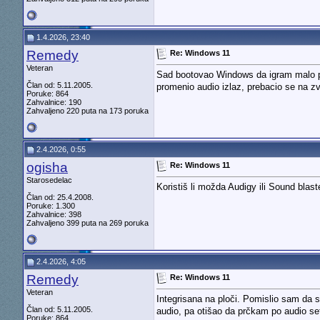
1.4.2026, 23:40
Remedy
Re: Windows 11
Veteran
Sad bootovao Windows da igram malo pre
Član od: 5.11.2005.
promenio audio izlaz, prebacio se na zv
Poruke: 864
Zahvalnice: 190
Zahvaljeno 220 puta na 173 poruka
2.4.2026, 0:55
ogisha
Re: Windows 11
Starosedelac
Koristiš li možda Audigy ili Sound blas
Član od: 25.4.2008.
Poruke: 1.300
Zahvalnice: 398
Zahvaljeno 399 puta na 269 poruka
2.4.2026, 4:05
Remedy
Re: Windows 11
Veteran
Integrisana na ploči. Pomislio sam da s
Član od: 5.11.2005.
audio, pa otišao da prčkam po audio set
Poruke: 864