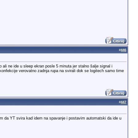
#
446
 ali ne ide u sleep ekran posle 5 minuta jer stalno šalje signal i
e konfekcije verovatno zadnja rupa na svirali dok se logitech samo time
#
447
im da YT svira kad idem na spavanje i postavim automatski da ide u