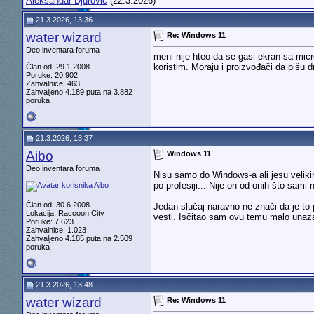
Aleksandar Djurovic
(22.3.2026)
21.3.2026, 13:36
water wizard
Re: Windows 11
Deo inventara foruma
meni nije hteo da se gasi ekran sa mic
koristim. Moraju i proizvođači da pišu d
Član od: 29.1.2008.
Poruke: 20.902
Zahvalnice: 463
Zahvaljeno 4.189 puta na 3.882
poruka
21.3.2026, 13:37
Aibo
Windows 11
Deo inventara foruma
Nisu samo do Windows-a ali jesu veliki
po profesiji... Nije on od onih što sa
Član od: 30.6.2008.
Jedan slučaj naravno ne znači da je to 
Lokacija: Raccoon City
vesti. Isčitao sam ovu temu malo unaza
Poruke: 7.623
Zahvalnice: 1.023
Zahvaljeno 4.185 puta na 2.509
poruka
21.3.2026, 13:48
water wizard
Re: Windows 11