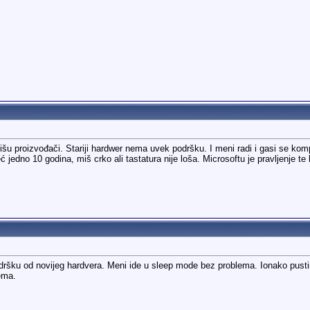
 pišu proizvođači. Stariji hardwer nema uvek podršku. I meni radi i gasi se komp
 jedno 10 godina, miš crko ali tastatura nije loša. Microsoftu je pravljenje t
odršku od novijeg hardvera. Meni ide u sleep mode bez problema. Ionako pust
ema.