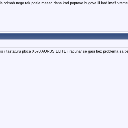
skida odmah nego tek posle mesec dana kad poprave bugove ili kad imaš vre
miš i tastaturu ploča X570 AORUS ELITE i računar se gasi bez problema sa b