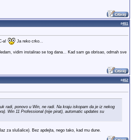
#
451
AC-a!
Ja reko crko...
gledam, vidim instalirao se tog dana... Kad sam ga obrisao, odmah sve
#
452
uk radi, ponovo u Win, ne radi. Na kraju iskopam da je iz nekog
a). Win 11 Professional (nije pirat), automatic updates su
zlaz za slušalice). Bez apdejta, nego tako, kad mu dune.