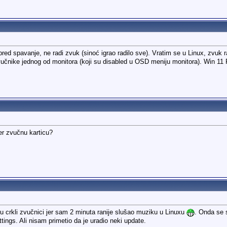
d spavanje, ne radi zvuk (sinoć igrao radilo sve). Vratim se u Linux, zvuk r
učnike jednog od monitora (koji su disabled u OSD meniju monitora). Win 11 P
ter zvučnu karticu?
u crkli zvučnici jer sam 2 minuta ranije slušao muziku u Linuxu
. Onda se 
tings. Ali nisam primetio da je uradio neki update.