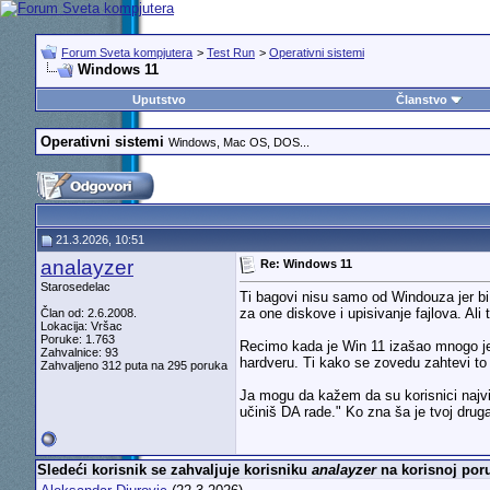
Forum Sveta kompjutera
>
Test Run
>
Operativni sistemi
Windows 11
Uputstvo
Članstvo
Operativni sistemi
Windows, Mac OS, DOS...
21.3.2026, 10:51
analayzer
Re: Windows 11
Starosedelac
Ti bagovi nisu samo od Windouza jer bi
za one diskove i upisivanje fajlova. Al
Član od: 2.6.2008.
Lokacija: Vršac
Poruke: 1.763
Recimo kada je Win 11 izašao mnogo j
Zahvalnice: 93
hardveru. Ti kako se zovedu zahtevi to s
Zahvaljeno 312 puta na 295 poruka
Ja mogu da kažem da su korisnici najv
učiniš DA rade." Ko zna ša je tvoj drug
Sledeći korisnik se zahvaljuje korisniku
analayzer
na korisnoj poru