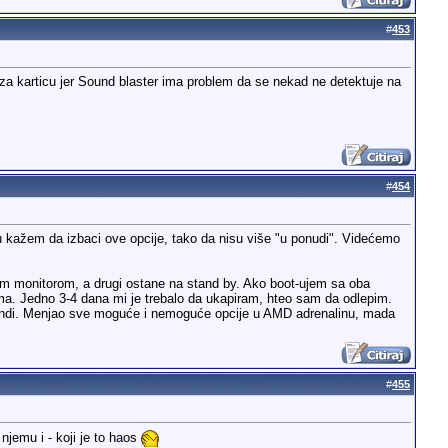
#
453
m za karticu jer Sound blaster ima problem da se nekad ne detektuje na
#
454
u kažem da izbaci ove opcije, tako da nisu više "u ponudi". Videćemo
dnim monitorom, a drugi ostane na stand by. Ako boot-ujem sa oba
a. Jedno 3-4 dana mi je trebalo da ukapiram, hteo sam da odlepim.
sekundi. Menjao sve moguće i nemoguće opcije u AMD adrenalinu, mada
#
455
jemu i - koji je to haos