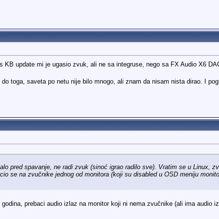
ows KB update mi je ugasio zvuk, ali ne sa integruse, nego sa FX Audio X6 D
do toga, saveta po netu nije bilo mnogo, ali znam da nisam nista dirao. I po
 pred spavanje, ne radi zvuk (sinoć igrao radilo sve). Vratim se u Linux, zv
cio se na zvučnike jednog od monitora (koji su disabled u OSD meniju monitor
odina, prebaci audio izlaz na monitor koji ni nema zvučnike (ali ima audio i