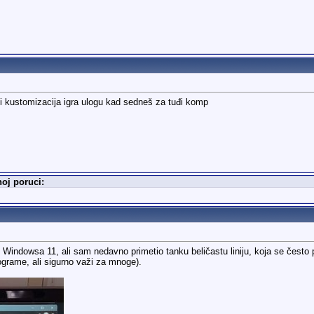
i kustomizacija igra ulogu kad sedneš za tuđi komp
noj poruci:
re Windowsa 11, ali sam nedavno primetio tanku beličastu liniju, koja se čest
ograme, ali sigurno važi za mnoge).