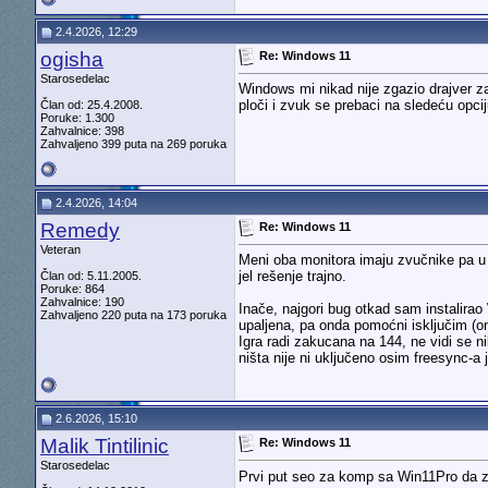
2.4.2026, 12:29
ogisha
Re: Windows 11
Starosedelac
Windows mi nikad nije zgazio drajver za
ploči i zvuk se prebaci na sledeću opc
Član od: 25.4.2008.
Poruke: 1.300
Zahvalnice: 398
Zahvaljeno 399 puta na 269 poruka
2.4.2026, 14:04
Remedy
Re: Windows 11
Veteran
Meni oba monitora imaju zvučnike pa u 
jel rešenje trajno.
Član od: 5.11.2005.
Poruke: 864
Zahvalnice: 190
Inače, najgori bug otkad sam instalirao
Zahvaljeno 220 puta na 173 poruka
upaljena, pa onda pomoćni isključim (
Igra radi zakucana na 144, ne vidi se 
ništa nije ni uključeno osim freesync-a j
2.6.2026, 15:10
Malik Tintilinic
Re: Windows 11
Starosedelac
Prvi put seo za komp sa Win11Pro da z