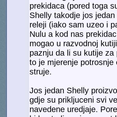
prekidaca (pored toga su 
Shelly takodje jos jedan
releji (iako sam uzeo i 
Nulu a kod nas prekidaci
mogao u razvodnoj kutiji
paznju da li su kutije z
to je mjerenje potrosnje 
struje.
Jos jedan Shelly proizvo
gdje su prikljuceni svi 
navedene uredjaje. Pore