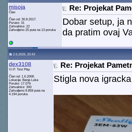
misoja
Re: Projekat Pa
Član
Dobar setup, ja 
Član od: 30.8.2017.
Poruke: 31
Zahvalnice: 22
da pratim ovaj Va
Zahvaljeno 25 puta na 13 poruka
2.6.2026, 20:43
dex3108
Re: Projekat Pamet
V.I.P. Test Play
Stigla nova igracka
Član od: 1.6.2008.
Lokacija: Banja Luka
Poruke: 17.079
Zahvalnice: 300
Zahvaljeno 8.859 puta na
4.194 poruka