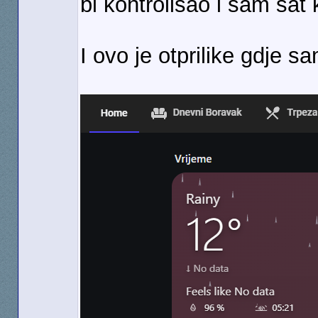
bi kontrolisao i sam sat 
I ovo je otprilike gdje s