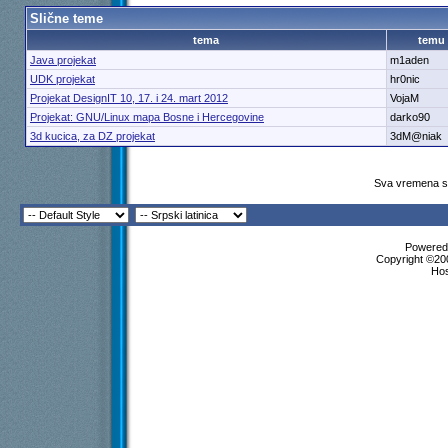
Slične teme
tema
temu
Java projekat
m1aden
UDK projekat
hr0nic
Projekat DesignIT 10, 17. i 24. mart 2012
VojaM
Projekat: GNU/Linux mapa Bosne i Hercegovine
darko90
3d kucica, za DZ projekat
3dM@niak
Sva vremena su
Powered 
Copyright ©200
Ho