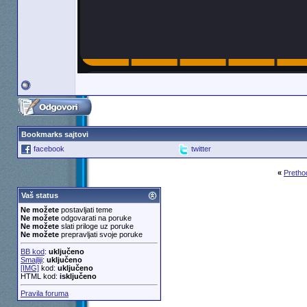
Bookmarks sajtovi
facebook
twitter
«
Pretho
Vaš status
Ne možete
postavljati teme
Ne možete
odgovarati na poruke
Ne možete
slati priloge uz poruke
Ne možete
prepravljati svoje poruke
BB kod
:
uključeno
Smajliji
:
uključeno
[IMG]
kod:
uključeno
HTML kod:
isključeno
Pravila foruma