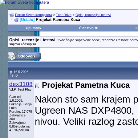
Forum Sveta kompjutera
>
Test Drive
>
Opisi, recenzije i testovi
[Ostalo]
Projekat Pametna Kuca
Uputstvo
Članstvo
K
Opisi, recenzije i testovi
Ovde šaljite sopstvene opise, recenzije i testove hard
sajtova i časopisa.
16.5.2026,
21:12
dex3108
Projekat Pametna Kuca
V.I.P. Test Play
Nakon sto sam krajem pr
Član od:
1.6.2008.
Lokacija: Banja
Ugreen NAS DXP4800, po
Luka
Poruke: 17.079
Zahvalnice:
nivou. Veliki razlog zas
300
Zahvaljeno
8.859 puta na
4.194 poruka