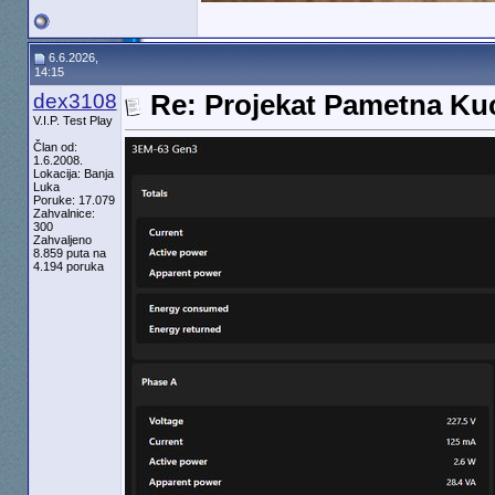
6.6.2026,
14:15
dex3108
Re: Projekat Pametna Ku
V.I.P. Test Play
Član od:
1.6.2008.
Lokacija: Banja
Luka
Poruke: 17.079
Zahvalnice:
300
Zahvaljeno
8.859 puta na
4.194 poruka