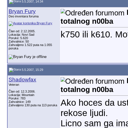
5.5.2007, 14:34
Bryan Fury
Deo inventara foruma
totalnog n00ba
Član od: 2.12.2005.
k750 ili k610. Mo
Lokacija: Novi Sad
Poruke: 5.620
Zahvalnice: 50
Zahvaljeno 1.522 puta na 1.055
poruka
5.5.2007, 15:29
Shadowfax
Veteran
totalnog n00ba
Član od: 12.3.2006.
Lokacija: Mountain
Poruke: 783
Ako hoces da us
Zahvalnice: 149
Zahvaljeno 130 puta na 113 poruka
rekose ljudi.
Licno sam ga im