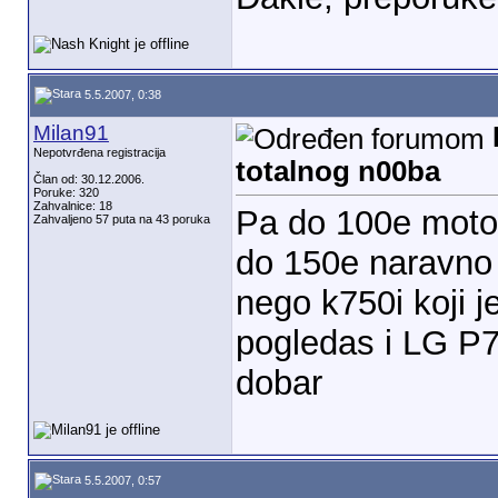
5.5.2007, 0:38
Milan91
Nepotvrđena registracija
totalnog n00ba
Član od: 30.12.2006.
Poruke: 320
Zahvalnice: 18
Pa do 100e mot
Zahvaljeno 57 puta na 43 poruka
do 150e naravno 
nego k750i koji j
pogledas i LG P720
dobar
5.5.2007, 0:57