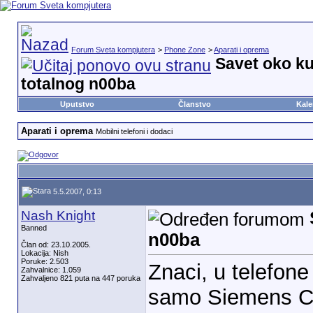
Forum Sveta kompjutera
>
Phone Zone
>
Aparati i oprema
Savet oko ku
totalnog n00ba
Uputstvo
Članstvo
Kale
Aparati i oprema
Mobilni telefoni i dodaci
5.5.2007, 0:13
Nash Knight
Banned
n00ba
Član od: 23.10.2005.
Lokacija: Nish
Poruke: 2.503
Znaci, u telefon
Zahvalnice: 1.059
Zahvaljeno 821 puta na 447 poruka
samo Siemens C45