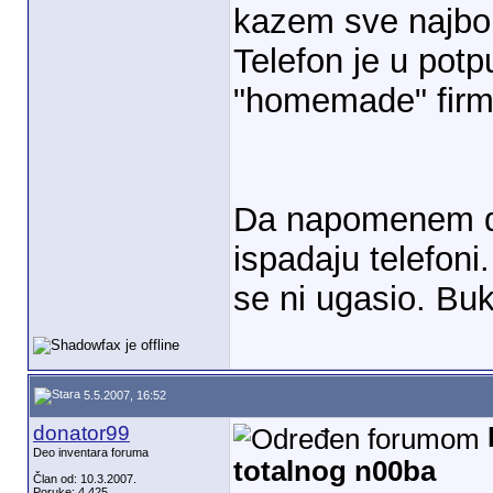
kazem sve najbol
Telefon je u pot
"homemade" firmv
Da napomenem da 
ispadaju telefoni
se ni ugasio. Buk
5.5.2007, 16:52
donator99
Deo inventara foruma
totalnog n00ba
Član od: 10.3.2007.
Poruke: 4.425