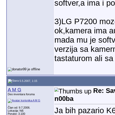
softver,a ima i p
3)LG P7200 mozda
ok,kamera ima au
mada mu je softve
verzija sa kame
tastaturom ali s
5.5.2007, 1:15
A M G
Re: Sa
Deo inventara foruma
n00ba
Član od: 9.7.2006.
Ja bih pazario K
Lokacija: Niš
Poruke: 3.100