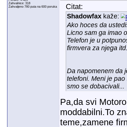
Zahvalnice: 318
Citat:
Zahvaljeno 780 puta na 600 poruka
Shadowfax
kaže:
Ako hoces da ustedi
Licno sam ga imao o
Telefon je u potpun
firmvera za njega itd
Da napomenem da je i
telefoni. Meni je pao
smo se dobacivali...
Pa,da svi Motorol
moddabilni.To zn
teme,zamene firm