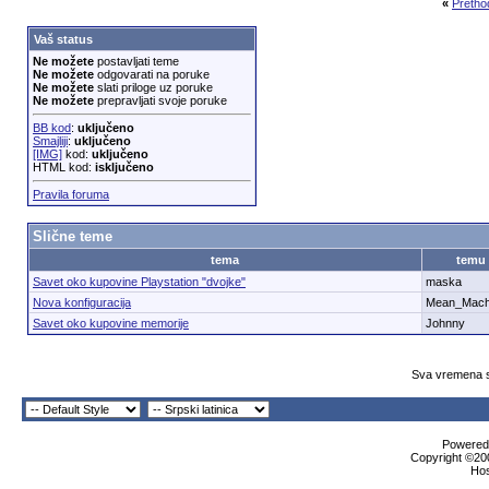
«
Pretho
Vaš status
Ne možete
postavljati teme
Ne možete
odgovarati na poruke
Ne možete
slati priloge uz poruke
Ne možete
prepravljati svoje poruke
BB kod
:
uključeno
Smajliji
:
uključeno
[IMG]
kod:
uključeno
HTML kod:
isključeno
Pravila foruma
Slične teme
tema
temu
Savet oko kupovine Playstation "dvojke"
maska
Nova konfiguracija
Mean_Mach
Savet oko kupovine memorije
Johnny
Sva vremena s
Powered 
Copyright ©200
Ho