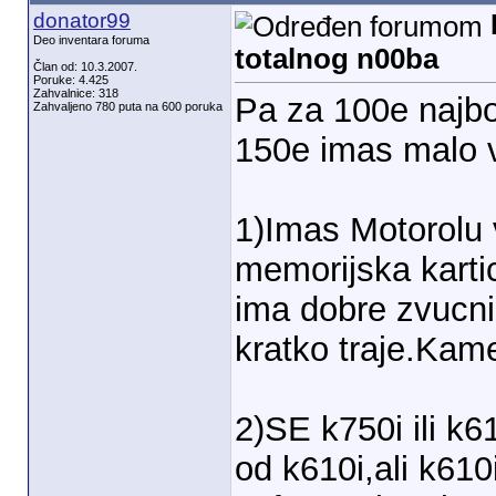
donator99
Deo inventara foruma
totalnog n00ba
Član od: 10.3.2007.
Poruke: 4.425
Zahvalnice: 318
Pa za 100e najbo
Zahvaljeno 780 puta na 600 poruka
150e imas malo v
1)Imas Motorolu
memorijska karti
ima dobre zvucnik
kratko traje.Kame
2)SE k750i ili k
od k610i,ali k610