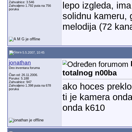
Zahvalnice: 3.546
lepo izgleda, ima
Zahvaljeno 1.792 puta na 756
poruka
solidnu kameru, 
melodija (72 kana
5.5.2007, 10:45
jonathan
Deo inventara foruma
totalnog n00ba
Član od: 26.11.2006.
Poruke: 5.188
Zahvalnice: 947
ako hoces preklo
Zahvaljeno 1.398 puta na 678
poruka
ti je kamera onda
onda k610