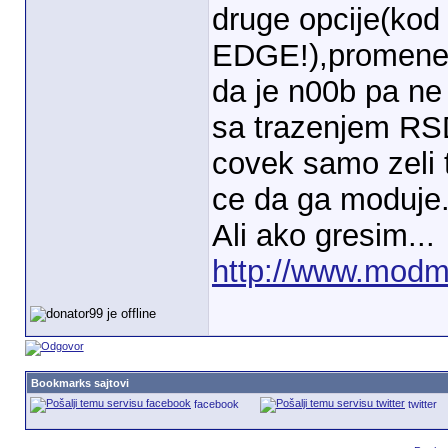
druge opcije(kod 
EDGE!),promene s
da je n00b pa ne 
sa trazenjem RSD
covek samo zeli 
ce da ga moduje
Ali ako gresim...
http://www.modm
Bookmarks sajtovi
facebook
twitter