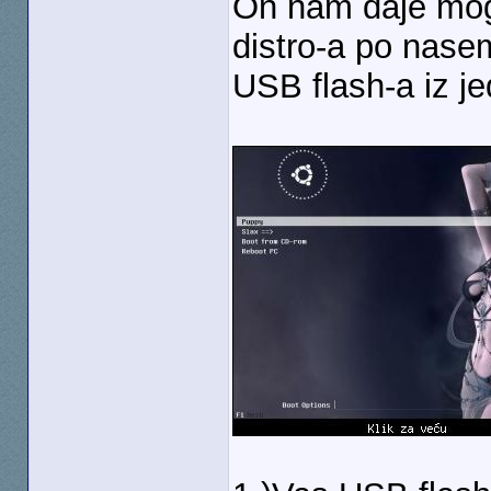
On nam daje mogu
distro-a po nase
USB flash-a iz j