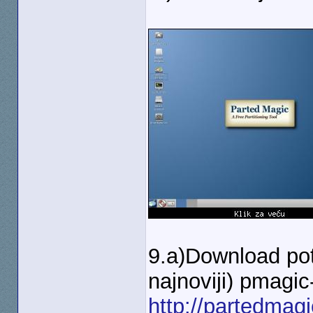
9.a)Download pot
najnoviji) pmagic
http://partedmag