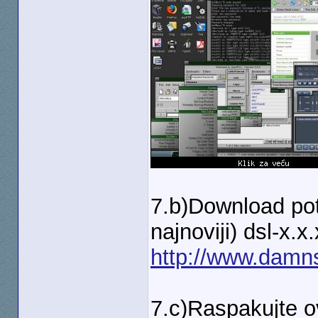
7.b)Download pot
najnoviji) dsl-x.x
http://www.damns
7.c)Raspakujte ov