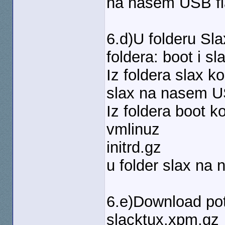
na nasem USB fl
6.d)U folderu Sl
foldera: boot i sl
Iz foldera slax k
slax na nasem U
Iz foldera boot k
vmlinuz
initrd.gz
u folder slax na
6.e)Download pot
slacktux.xpm.gz