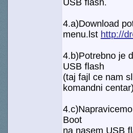
USB flash.
4.a)Download pot
menu.lst
http://d
4.b)Potrebno je 
USB flash
(taj fajl ce nam 
komandni centar
4.c)Napravicemo 
Boot
na nasem USB fl