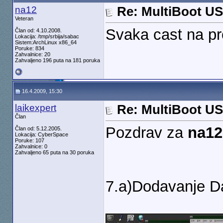
na12
Re: MultiBoot USB
Veteran
Svaka cast na pro
Član od: 4.10.2008.
Lokacija: /tmp/srbija/sabac
Sistem:ArchLinux x86_64
Poruke: 834
Zahvalnice: 20
Zahvaljeno 196 puta na 181 poruka
16.4.2009, 15:30
laikexpert
Re: MultiBoot USB
Član
Pozdrav za
na12
Član od: 5.12.2005.
Lokacija: CyberSpace
Poruke: 107
Zahvalnice: 0
Zahvaljeno 65 puta na 30 poruka
7.a)Dodavanje D