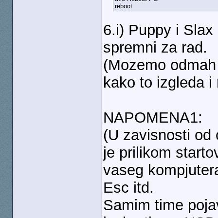
reboot
6.i) Puppy i Sla
spremni za rad.
(Mozemo odmah re
kako to izgleda i 
NAPOMENA1:
(U zavisnosti od
je prilikom starto
vaseg kompjutera p
Esc itd.
Samim time poja