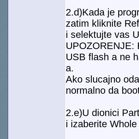
2.d)Kada je progr
zatim kliknite Re
i selektujte vas 
UPOZORENJE: Bud
USB flash a ne ha
a.
Ako slucajno oda
normalno da boot
2.e)U dionici Part
i izaberite Whol