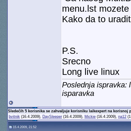
menu.lst mozete bo
Kako da to uradi
P.S.
Srecno
Long live linux
Poslednja ispravka: 
isparavka
Sledećih 5 korisnika se zahvaljuje korisniku laikexpert na korisnoj 
bvitnik
(16.4.2009),
DaySleeper
(16.4.2009),
Mickie
(16.4.2009),
na12
(1
15.4.2009, 21:52