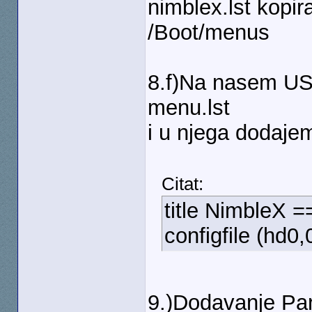
nimblex.lst kopir
/Boot/menus
8.f)Na nasem US
menu.lst
i u njega dodaje
Citat:
title NimbleX =
configfile (hd0
9.)Dodavanje Pa