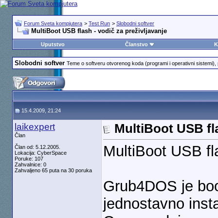
Forum Sveta kompjutera
>
Test Run
>
Slobodni softver
MultiBoot USB flash - vodič za preživljavanje
Uputstvo
Članstvo
K
Slobodni softver
Teme o softveru otvorenog koda (programi i operativni sistemi), p
15.4.2009, 21:24
laikexpert
MultiBoot USB fla
Član
MultiBoot USB fla
Član od: 5.12.2005.
Lokacija: CyberSpace
Poruke: 107
Zahvalnice: 0
Zahvaljeno 65 puta na 30 poruka
Grub4DOS je bo
jednostavno insta