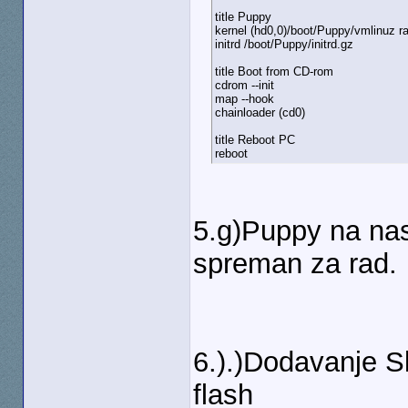
title Puppy
kernel (hd0,0)/boot/Puppy/vmlinuz 
initrd /boot/Puppy/initrd.gz
title Boot from CD-rom
cdrom --init
map --hook
chainloader (cd0)
title Reboot PC
reboot
5.g)Puppy na nas
spreman za rad.
6.).)Dodavanje S
flash