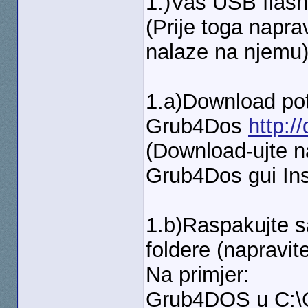
1.)Vas USB flash
(Prije toga napra
nalaze na njemu
1.a)Download pot
Grub4Dos
http:/
(Download-ujte na
Grub4Dos gui Ins
1.b)Raspakujte sa
foldere (napravit
Na primjer:
Grub4DOS u C: