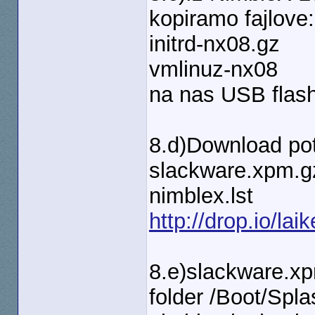
kopiramo fajlove:
initrd-nx08.gz
vmlinuz-nx08
na nas USB flash
8.d)Download pot
slackware.xpm.g
nimblex.lst
http://drop.io/lai
8.e)slackware.xp
folder /Boot/Spla