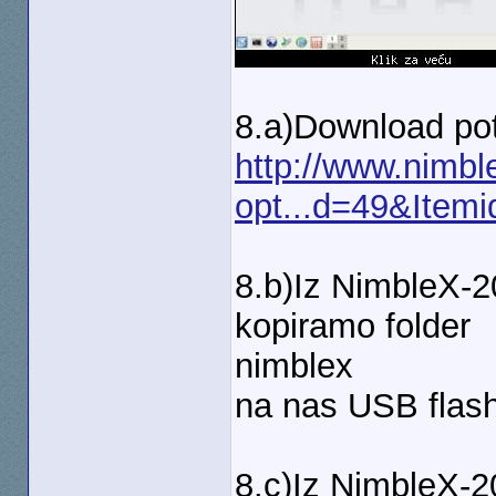
8.a)Download pot
http://www.nimbl
opt...d=49&Item
8.b)Iz NimbleX-2
kopiramo folder
nimblex
na nas USB flas
8.c)Iz NimbleX-2