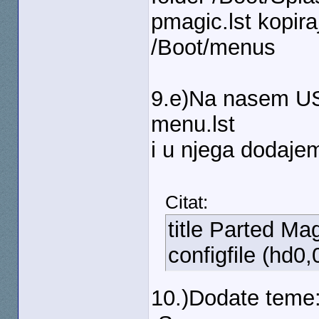
pmagic.lst kopira
/Boot/menus
9.e)Na nasem US
menu.lst
i u njega dodaje
Citat:
title Parted Ma
configfile (hd0
10.)Dodate teme