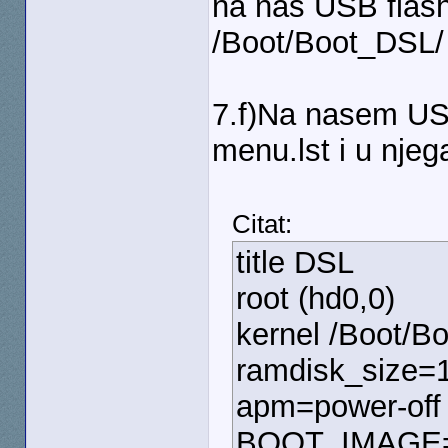
na nas USB flas
/Boot/Boot_DSL/ (
7.f)Na nasem US
menu.lst i u nje
Citat:
title DSL
root (hd0,0)
kernel /Boot/B
ramdisk_size=10
apm=power-off 
BOOT_IMAGE=k