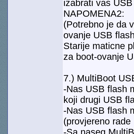
izabrati vas USB 
NAPOMENA2:
(Potrebno je da 
ovanje USB flash
Starije maticne 
za boot-ovanje U
7.) MultiBoot USB
-Nas USB flash m
koji drugi USB fl
-Nas USB flash 
(provjereno rade
-Sa naseg MultiB