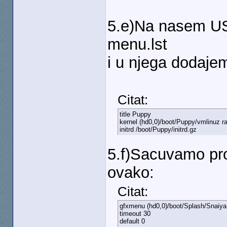
5.e)Na nasem US
menu.lst
i u njega dodaje
Citat:
title Puppy
kernel (hd0,0)/boot/Puppy/vmlinuz 
initrd /boot/Puppy/initrd.gz
5.f)Sacuvamo pro
ovako:
Citat:
gfxmenu (hd0,0)/boot/Splash/Snaiya
timeout 30
default 0