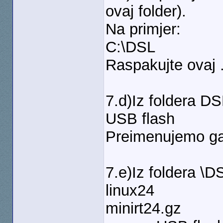
ovaj folder).
Na primjer:
C:\DSL
Raspakujte ovaj 
7.d)Iz foldera D
USB flash
Preimenujemo g
7.e)Iz foldera \D
linux24
minirt24.gz