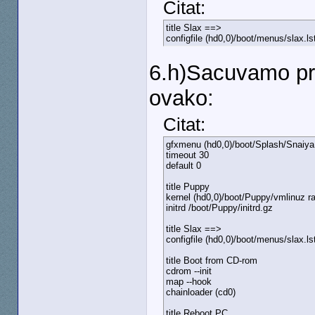
Citat:
title Slax ==>
configfile (hd0,0)/boot/menus/slax.ls
6.h)Sacuvamo pro
ovako:
Citat:
gfxmenu (hd0,0)/boot/Splash/Snaiya
timeout 30
default 0
title Puppy
kernel (hd0,0)/boot/Puppy/vmlinuz 
initrd /boot/Puppy/initrd.gz
title Slax ==>
configfile (hd0,0)/boot/menus/slax.ls
title Boot from CD-rom
cdrom --init
map --hook
chainloader (cd0)
title Reboot PC