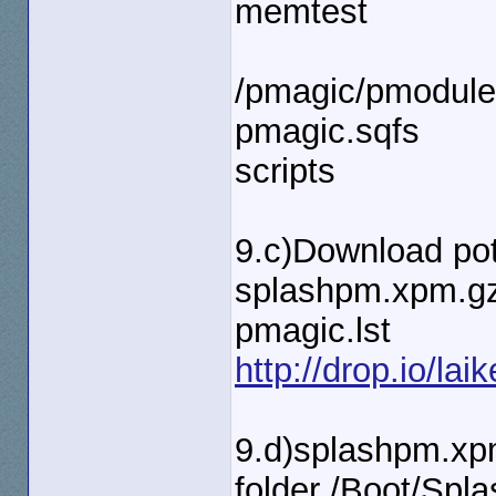
memtest
/pmagic/pmodules/
pmagic.sqfs
scripts
9.c)Download pot
splashpm.xpm.g
pmagic.lst
http://drop.io/lai
9.d)splashpm.xpm
folder /Boot/Spla