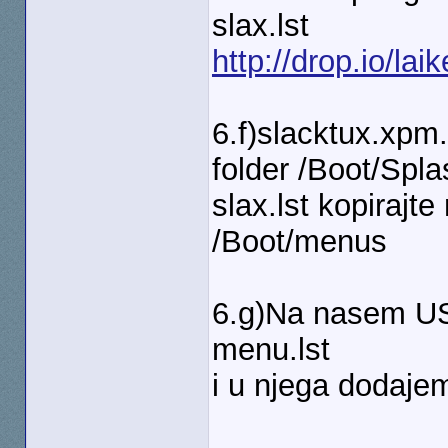
slax.lst
http://drop.io/lai
6.f)slacktux.xpm
folder /Boot/Spla
slax.lst kopirajt
/Boot/menus
6.g)Na nasem US
menu.lst
i u njega dodaje