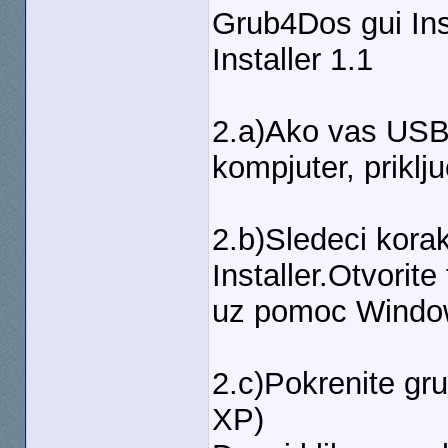
Grub4Dos gui Ins
Installer 1.1
2.a)Ako vas USB 
kompjuter, priklj
2.b)Sledeci kor
Installer.Otvorit
uz pomoc Window
2.c)Pokrenite gr
XP)