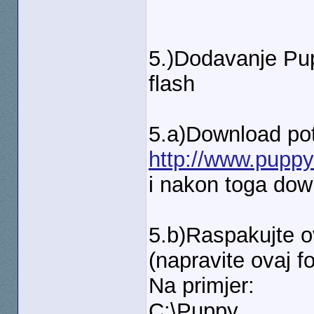
5.)Dodavanje Pu
flash
5.a)Download pot
http://www.puppy
i nakon toga down
5.b)Raspakujte ov
(napravite ovaj fo
Na primjer:
C:\Puppy