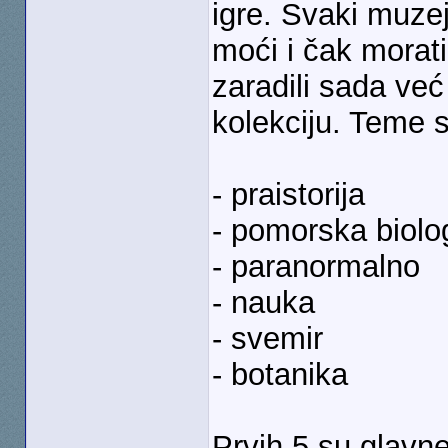
igre. Svaki muze
moći i čak morat
zaradili sada već
kolekciju. Teme 
- praistorija
- pomorska biolog
- paranormalno
- nauka
- svemir
- botanika
Prvih 5 su glavn