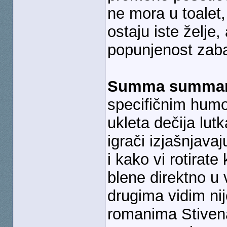
ne mora u toalet,
ostaju iste želje,
popunjenost zaba
Summa summa
specifičnim humo
ukleta dečija lutk
igrači izjašnjava
i kako vi rotirat
blene direktno u
drugima vidim ni
romanima Stivena