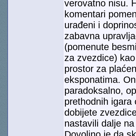
verovatno nisu. 
komentari pomen
urađeni i doprino
zabavna upravlja
(pomenute besmi
za zvezdice) kao
prostor za plaće
eksponatima. Ono
paradoksalno, op
prethodnih igara
dobijete zvezdi
nastavili dalje n
Dovoljno je da sk