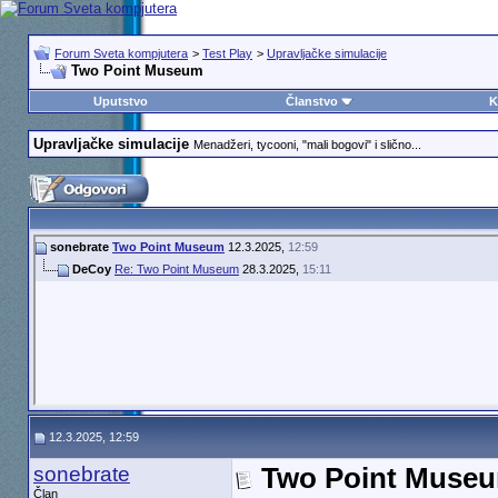
Forum Sveta kompjutera
>
Test Play
>
Upravljačke simulacije
Two Point Museum
Uputstvo
Članstvo
K
Upravljačke simulacije
Menadžeri, tycooni, "mali bogovi" i slično...
sonebrate
Two Point Museum
12.3.2025,
12:59
DeCoy
Re: Two Point Museum
28.3.2025,
15:11
12.3.2025, 12:59
sonebrate
Two Point Muse
Član