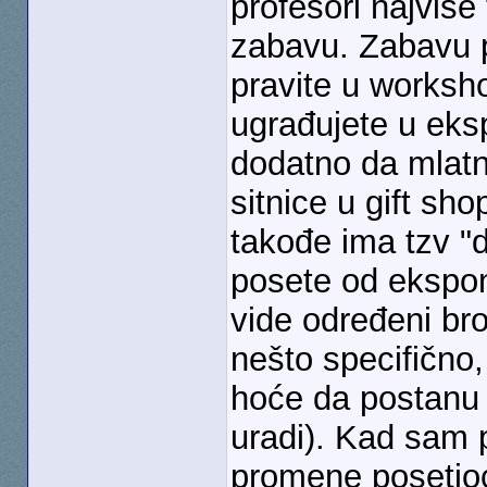
profesori najviše
zabavu. Zabavu p
pravite u worksho
ugrađujete u ek
dodatno da mlatn
sitnice u gift sho
takođe ima tzv "d
posete od ekspon
vide određeni bro
nešto specifično,
hoće da postanu 
uradi). Kad sam
promene posetioc