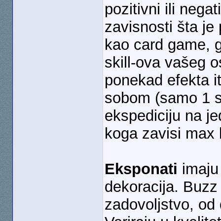
pozitivni ili negat
zavisnosti šta je
kao card game, g
skill-ova vašeg os
ponekad efekta 
sobom (samo 1 sl
ekspediciju na je
koga zavisi max k
Eksponati
imaju 
dekoracija. Buzz 
zadovoljstvo, od