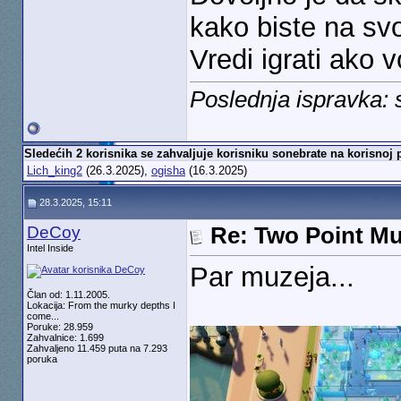
kako biste na svo
Vredi igrati ako vo
Poslednja ispravka:
Sledećih 2 korisnika se zahvaljuje korisniku sonebrate na korisnoj 
Lich_king2
(26.3.2025),
ogisha
(16.3.2025)
28.3.2025, 15:11
DeCoy
Re: Two Point M
Intel Inside
Par muzeja...
Član od: 1.11.2005.
Lokacija: From the murky depths I
come...
Poruke: 28.959
Zahvalnice: 1.699
Zahvaljeno 11.459 puta na 7.293
poruka