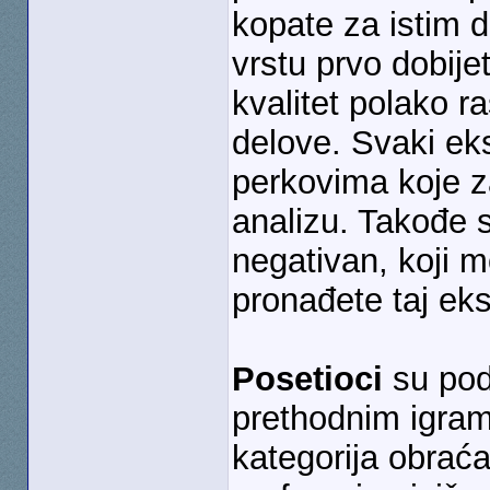
kopate za istim 
vrstu prvo dobij
kvalitet polako r
delove. Svaki ek
perkovima koje z
analizu. Takođe s
negativan, koji m
pronađete taj eks
Posetioci
su pode
prethodnim igrama
kategorija obrać