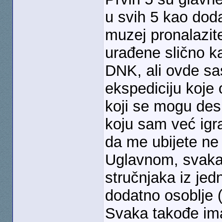
u svih 5 kao dod
muzej pronalazit
urađene slično k
DNK, ali ovde sas
ekspediciju koje 
koji se mogu des
koju sam već igr
da me ubijete ne 
Uglavnom, svaka 
stručnjaka iz jed
dodatno osoblje (a
Svaka takođe ima