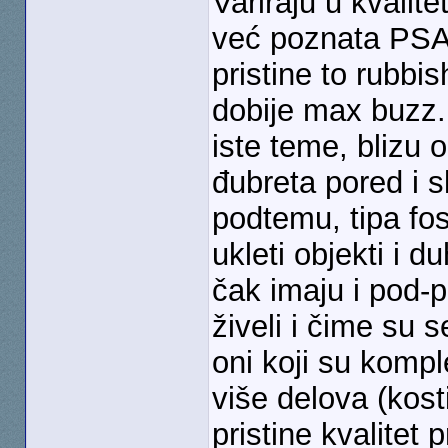
Variraju u kvalite
već poznata PSA
pristine to rubbi
dobije max buzz.
iste teme, blizu
đubreta pored i s
podtemu, tipa fosi
ukleti objekti i 
čak imaju i pod-
živeli i čime su s
oni koji su komple
više delova (kost
pristine kvalitet