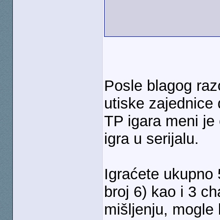
Posle blagog ra
utiske zajednice
TP igara meni je 
igra u serijalu.
Igraćete ukupno 
broj 6) kao i 3 
mišljenju, mogle