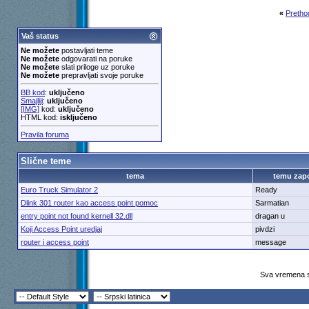
«
Pretho
Vaš status
Ne možete
postavljati teme
Ne možete
odgovarati na poruke
Ne možete
slati priloge uz poruke
Ne možete
prepravljati svoje poruke
BB kod
:
uključeno
Smajliji
:
uključeno
[IMG]
kod:
uključeno
HTML kod:
isključeno
Pravila foruma
Slične teme
tema
temu zap
Euro Truck Simulator 2
Ready
Dlink 301 router kao access point pomoc
Sarmatian
entry point not found kernell 32.dll
dragan u
Koji Access Point uredjaj
pivdzi
router i access point
message
Sva vremena s