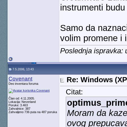
instrumenti budu p
Samo da naznaci
volim promene i i
Poslednja ispravka: 
7.5.2006, 13:43
Covenant
Re: Windows (XP
Deo inventara foruma
Citat:
Član od: 4.11.2005.
optimus_prim
Lokacija: Neverland
Poruke: 3.463
Zahvalnice: 387
Moram da kazem
Zahvaljeno 736 puta na 487 poruka
ovog prepucava