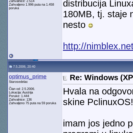
distribucija Linu
Zahvalnice: 2.514
Zahvaljeno 1.996 puta na 1.458
poruka
180MB, tj. staje
nesto
http://nimblex.net
7.5.2006, 20:40
optimus_prime
Re: Windows (XP
Starosedelac
Hvala na odgovor
Član od: 2.5.2006.
Lokacija: Austrija
Poruke: 1.444
skine PclinuxOS!
Zahvalnice: 136
Zahvaljeno 75 puta na 59 poruka
imam jos jedno pi