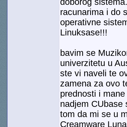
doborog sistema.
racunarima i do 
operativne siste
Linuksase!!!
bavim se Muziko
univerzitetu u Au
ste vi naveli te 
zamena za ovo te
prednosti i mane 
nadjem CUbase sx
tom da mi se u m
Creamware Luna 