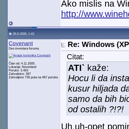
Ako mislis na Wi
http://www.wine
28.6.2006, 1:42
Covenant
Re: Windows (XP
Deo inventara foruma
Citat:
Član od: 4.11.2005.
ATI`
kaže:
Lokacija: Neverland
Poruke: 3.463
Zahvalnice: 387
Hocu li da inst
Zahvaljeno 736 puta na 487 poruka
kusur hiljada d
samo da bih bio
od ostalih ?!?!
Uh,uh-opet pomin