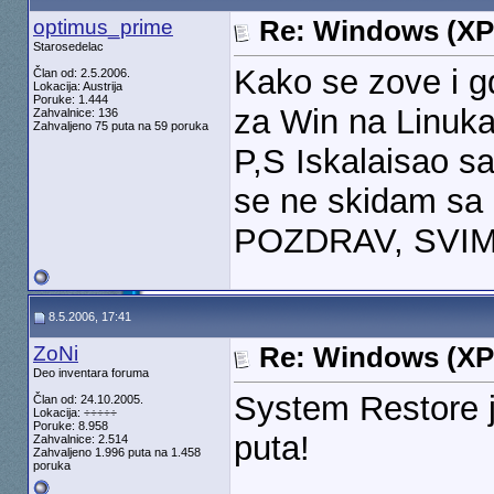
optimus_prime
Re: Windows (XP
Starosedelac
Kako se zove i g
Član od: 2.5.2006.
Lokacija: Austrija
Poruke: 1.444
za Win na Linukas
Zahvalnice: 136
Zahvaljeno 75 puta na 59 poruka
P,S Iskalaisao s
se ne skidam sa 
POZDRAV, SVIMA
8.5.2006, 17:41
ZoNi
Re: Windows (XP
Deo inventara foruma
System Restore j
Član od: 24.10.2005.
Lokacija: ÷÷÷÷÷
Poruke: 8.958
puta!
Zahvalnice: 2.514
Zahvaljeno 1.996 puta na 1.458
poruka