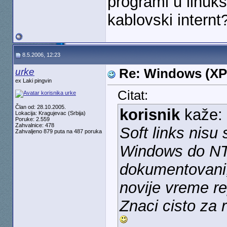
programi u linuk
kablovski internt
8.5.2006, 12:23
urke
Re: Windows (XP
ex Laki pingvin
Citat:
Član od: 28.10.2005.
korisnik
kaže:
Lokacija: Kragujevac (Srbija)
Poruke: 2.559
Zahvalnice: 478
Soft links nisu 
Zahvaljeno 879 puta na 487 poruka
Windows do NTF
dokumentovani, 
novije vreme re
Znaci cisto za r