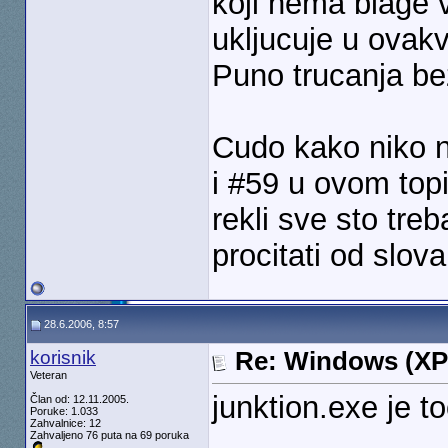
koji nema blage v
ukljucuje u ovakv
Puno trucanja be
Cudo kako niko 
i #59 u ovom top
rekli sve sto tre
procitati od slova
28.6.2006, 8:57
korisnik
Re: Windows (XP
Veteran
junktion.exe je to
Član od: 12.11.2005.
Poruke: 1.033
Zahvalnice: 12
Zahvaljeno 76 puta na 69 poruka