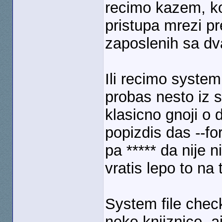
recimo kazem, k
pristupa mrezi p
zaposlenih sa dva
Ili recimo syste
probas nesto iz 
klasicno gnoji o
popizdis das --fo
pa ***** da nije 
vratis lepo to na 
System file check
neke knjiznice, a