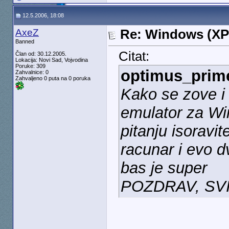
12.5.2006, 18:08
AxeZ
Re: Windows (XP
Banned
Citat:
Član od: 30.12.2005.
Lokacija: Novi Sad, Vojvodina
Poruke: 309
optimus_prim
Zahvalnice: 0
Zahvaljeno 0 puta na 0 poruka
Kako se zove i
emulator za Wi
pitanju isoravi
racunar i evo 
bas je super
POZDRAV, SVI