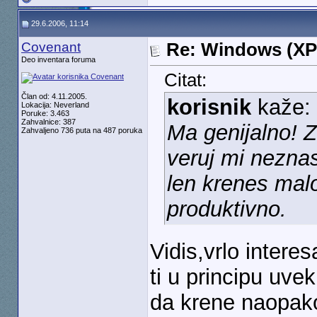
29.6.2006, 11:14
Covenant
Re: Windows (XP
Deo inventara foruma
Citat:
Član od: 4.11.2005.
korisnik
kaže:
Lokacija: Neverland
Poruke: 3.463
Zahvalnice: 387
Ma genijalno! Z
Zahvaljeno 736 puta na 487 poruka
veruj mi neznas
len krenes malo
produktivno.
Vidis,vrlo interes
ti u principu uve
da krene naopak