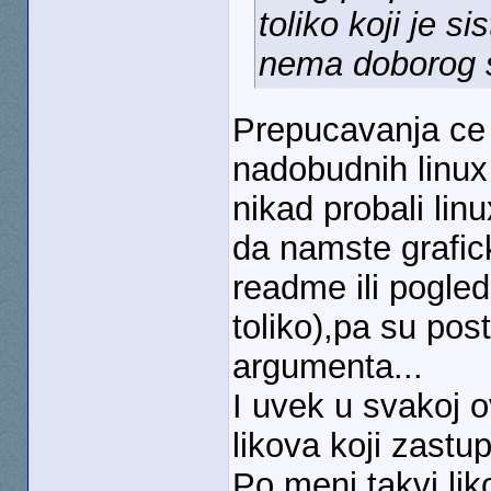
toliko koji je si
nema doborog 
Prepucavanja ce u
nadobudnih linux 
nikad probali linu
da namste grafick
readme ili pogled
toliko),pa su pos
argumenta...
I uvek u svakoj o
likova koji zastu
Po meni,takvi lik