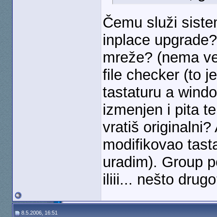
Čemu služi siste
inplace upgrade?
mreže? (nema ve
file checker (to 
tastaturu a windo
izmenjen i pita te
vratiš originalni
modifikovao tast
uradim). Group po
iliii... nešto drug
8.5.2006, 16:51