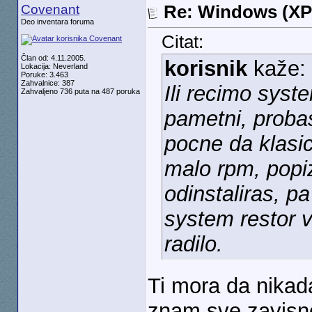
Covenant
Re: Windows (XP
Deo inventara foruma
Citat:
Član od: 4.11.2005.
korisnik
kaže:
Lokacija: Neverland
Poruke: 3.463
Zahvalnice: 387
Ili recimo syst
Zahvaljeno 736 puta na 487 poruka
pametni, probas
pocne da klasi
malo rpm, popi
odinstaliras, pa
system restor v
radilo.
Ti mora da nikad
znam sve zavisno