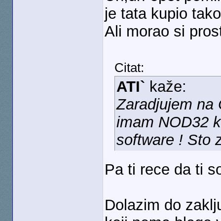
je tata kupio tak
Ali morao si pro
Citat:
ATI`
kaže:
Zaradjujem na C
imam NOD32 koji
software ! Sto 
Pa ti rece da ti 
Dolazim do zaklju