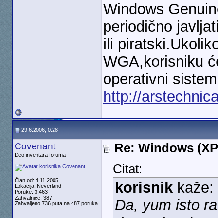
Windows Genuine
periodično javlja
ili piratski.Ukoli
WGA,korisniku će 
operativni sistem
http://arstechnic
29.6.2006, 0:28
Covenant
Re: Windows (XP
Deo inventara foruma
Citat:
Član od: 4.11.2005.
korisnik
kaže:
Lokacija: Neverland
Poruke: 3.463
Zahvalnice: 387
Da, yum isto ra
Zahvaljeno 736 puta na 487 poruka