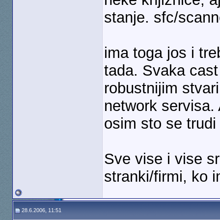
stanje. sfc/sca
ima toga jos i t
tada. Svaka cast 
robustnijim stvar
network servisa.
osim sto se trudi
Sve vise i vise 
stranki/firmi, ko
28.6.2006, 11:51