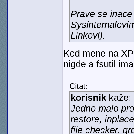
Prave se inace 
Sysinternalovi
Linkovi).
Kod mene na XP 
nigde a fsutil ima
Citat:
korisnik
kaže:
Jedno malo pro
restore, inpla
file checker, gr