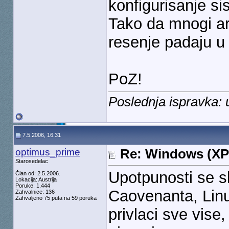
konfigurisanje si
Tako da mnogi ar
resenje padaju u 
PoZ!
Poslednja ispravka: 
7.5.2006, 16:31
optimus_prime
Re: Windows (XP
Starosedelac
Upotpunosti se s
Član od: 2.5.2006.
Lokacija: Austrija
Poruke: 1.444
Caovenanta, Linu
Zahvalnice: 136
Zahvaljeno 75 puta na 59 poruka
privlaci sve vis