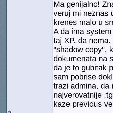
Ma genijalno! Zn
veruj mi neznas u
krenes malo u sre
A da ima system r
taj XP, da nema. 
"shadow copy", k
dokumenata na s
da je to gubitak p
sam pobrise doklu
trazi admina, da
najverovatnije .t
kaze previous ver