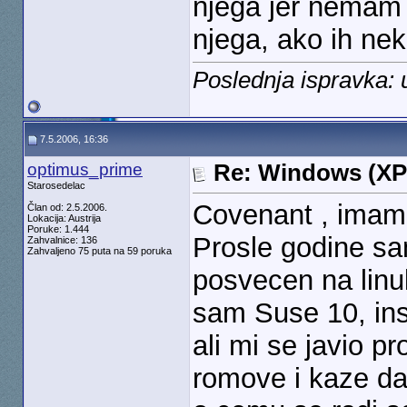
njega jer nemam 
njega, ako ih nek
Poslednja ispravka: 
7.5.2006, 16:36
optimus_prime
Re: Windows (XP
Starosedelac
Covenant , imam 
Član od: 2.5.2006.
Lokacija: Austrija
Poruke: 1.444
Prosle godine s
Zahvalnice: 136
Zahvaljeno 75 puta na 59 poruka
posvecen na linu
sam Suse 10, ins
ali mi se javio 
romove i kaze da