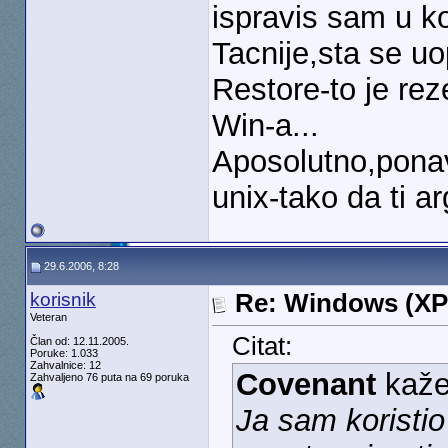
ispravis sam u kon
Tacnije,sta se u
Restore-to je rez
Win-a...
Aposolutno,ponav
unix-tako da ti a
29.6.2006, 8:28
korisnik
Re: Windows (XP
Veteran
Citat:
Član od: 12.11.2005.
Poruke: 1.033
Zahvalnice: 12
Covenant
kaže
Zahvaljeno 76 puta na 69 poruka
Ja sam koristi