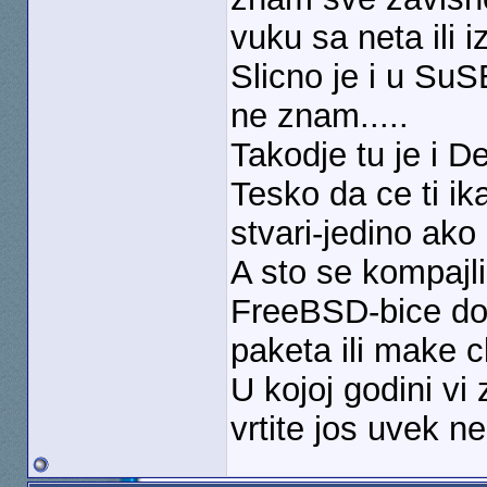
vuku sa neta ili i
Slicno je i u Su
ne znam.....
Takodje tu je i D
Tesko da ce ti ik
stvari-jedino ako
A sto se kompajli
FreeBSD-bice do
paketa ili make cl
U kojoj godini v
vrtite jos uvek n