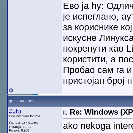
Ево ја ћу: Одлич
је испеглано, а
за кориснике ко
искусне Линукса
покренути као Li
користити, а по
Пробао сам га и
пристојан број 
7.5.2006, 20:12
ZoNi
Re: Windows (XP
Deo inventara foruma
ako nekoga intere
Član od: 24.10.2005.
Lokacija: ÷÷÷÷÷
Poruke: 8.958