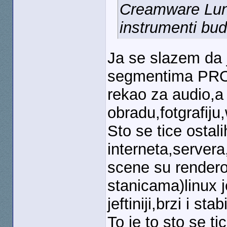
Creamware Luna
instrumenti budu
Ja se slazem da 
segmentima PRO
rekao za audio,a 
obradu,fotgrafiju
Sto se tice ostali
interneta,server
scene su rendero
stanicama)linux j
jeftiniji,brzi i st
To je to sto se t