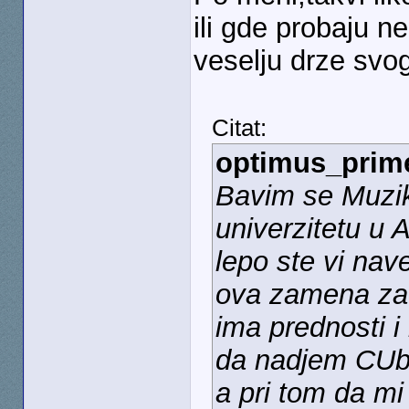
ili gde probaju ne
veselju drze svog
Citat:
optimus_prim
Bavim se Muzi
univerzitetu u 
lepo ste vi nav
ova zamena za 
ima prednosti i
da nadjem CUba
a pri tom da mi