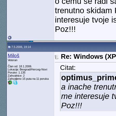
o cemu se radi s
trenutno skidam
interesuje tvoje 
Poz!!!
7.5.2006, 19:14
Miloš
Re: Windows (XP
Veteran
Citat:
Član od: 18.1.2006.
Lokacija: Beograd/Herceg-Novi
Poruke: 1.135
optimus_prim
Zahvalnice: 2
Zahvaljeno 15 puta na 11 poruka
a inache trenu
me interesuje t
Poz!!!