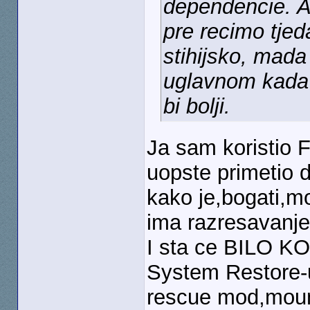
dependencie. A 
pre recimo tjed
stihijsko, mada
uglavnom kada 
bi bolji.
Ja sam koristio 
uopste primetio d
kako je,bogati,mo
ima razresavanje
I sta ce BILO KO
System Restore-u
rescue mod,mount-