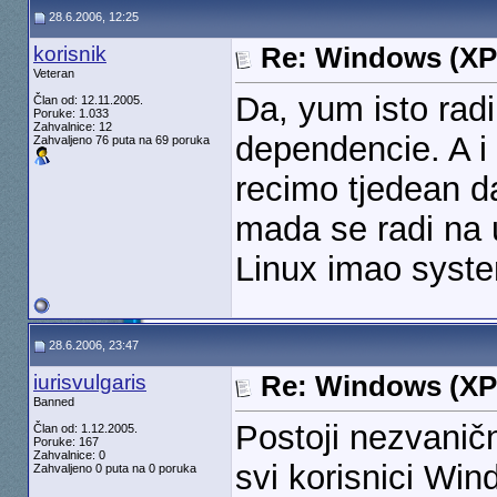
28.6.2006, 12:25
korisnik
Re: Windows (XP
Veteran
Da, yum isto radi
Član od: 12.11.2005.
Poruke: 1.033
Zahvalnice: 12
dependencie. A i
Zahvaljeno 76 puta na 69 poruka
recimo tjedean d
mada se radi na 
Linux imao system
28.6.2006, 23:47
iurisvulgaris
Re: Windows (XP
Banned
Postoji nezvaničn
Član od: 1.12.2005.
Poruke: 167
Zahvalnice: 0
svi korisnici Win
Zahvaljeno 0 puta na 0 poruka