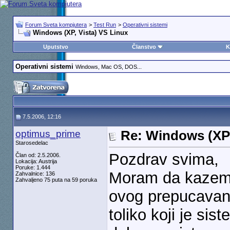
Forum Sveta kompjutera
>
Test Run
>
Operativni sistemi
Windows (XP, Vista) VS Linux
Uputstvo
Članstvo
K
Operativni sistemi
Windows, Mac OS, DOS...
7.5.2006, 12:16
optimus_prime
Re: Windows (XP
Starosedelac
Pozdrav svima,
Član od: 2.5.2006.
Lokacija: Austrija
Poruke: 1.444
Moram da kazem d
Zahvalnice: 136
Zahvaljeno 75 puta na 59 poruka
ovog prepucavanj
toliko koji je sis