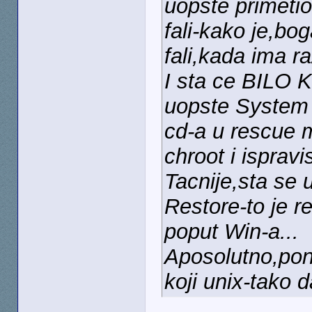
uopste primetio
fali-kako je,bo
fali,kada ima r
I sta ce BILO 
uopste System 
cd-a u rescue m
chroot i ispravi
Tacnije,sta se
Restore-to je r
poput Win-a...
Aposolutno,pon
koji unix-tako d