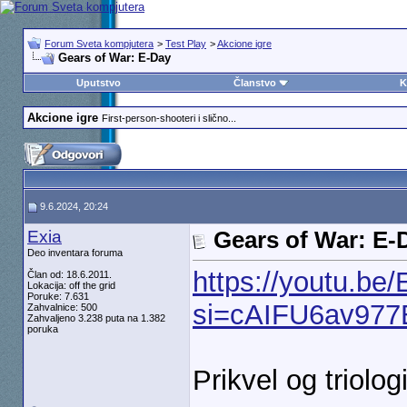
Forum Sveta kompjutera
>
Test Play
>
Akcione igre
Gears of War: E-Day
Uputstvo
Članstvo
K
Akcione igre
First-person-shooteri i slično...
9.6.2024, 20:24
Exia
Gears of War: E-
Deo inventara foruma
https://youtu.b
Član od: 18.6.2011.
Lokacija: off the grid
Poruke: 7.631
si=cAIFU6av97
Zahvalnice: 500
Zahvaljeno 3.238 puta na 1.382
poruka
Prikvel og triolog