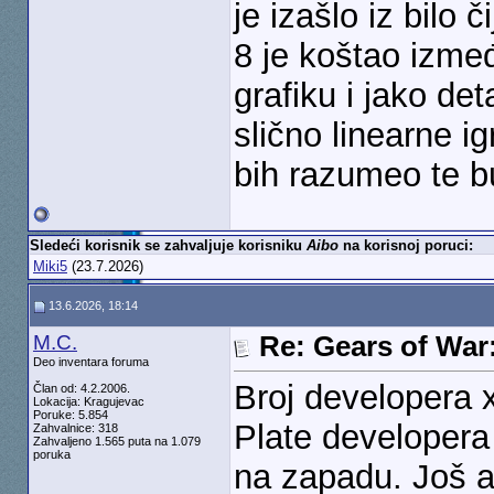
je izašlo iz bilo
8 je koštao izmeđ
grafiku i jako de
slično linearne i
bih razumeo te b
Sledeći korisnik se zahvaljuje korisniku
Aibo
na korisnoj poruci:
Miki5
(23.7.2026)
13.6.2026, 18:14
M.C.
Re: Gears of War
Deo inventara foruma
Broj developera x
Član od: 4.2.2006.
Lokacija: Kragujevac
Poruke: 5.854
Plate developer
Zahvalnice: 318
Zahvaljeno 1.565 puta na 1.079
poruka
na zapadu. Još 