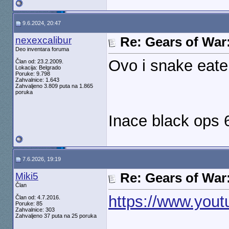
9.6.2024, 20:47
nexexcalibur
Re: Gears of War
Deo inventara foruma
Ovo i snake eater
Član od: 23.2.2009.
Lokacija: Belgrado
Poruke: 9.798
Zahvalnice: 1.643
Zahvaljeno 3.809 puta na 1.865
poruka
Inace black ops 
7.6.2026, 19:19
Miki5
Re: Gears of War
Član
https://www.yo
Član od: 4.7.2016.
Poruke: 85
Zahvalnice: 303
Zahvaljeno 37 puta na 25 poruka