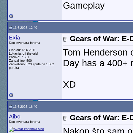
Gameplay
13.6.2026, 12:40
Exia
Gears of War: E-
Deo inventara foruma
Tom Henderson of
Član od: 18.6.2011.
Lokacija: off the grid
Poruke: 7.631
Day has a 400+ m
Zahvalnice: 500
Zahvaljeno 3.238 puta na 1.382
poruka
XD
13.6.2026, 16:40
Aibo
Gears of War: E-
Deo inventara foruma
Nakon što sam o