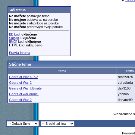
«
Pretho
Vaš status
Ne možete
postavljati teme
Ne možete
odgovarati na poruke
Ne možete
slati priloge uz poruke
Ne možete
prepravljati svoje poruke
BB kod
:
uključeno
Smajliji
:
uključeno
[IMG]
kod:
uključeno
HTML kod:
isključeno
Pravila foruma
Slične teme
tema
temu
Gears of War 4 PC*
rendzer25
Gears of War 2
zdravkelja
Gears of War Ultimate
dex3108
Gears of war online.
yahhoo
Gears of War 2
donator99
Sva vremena su
Powered 