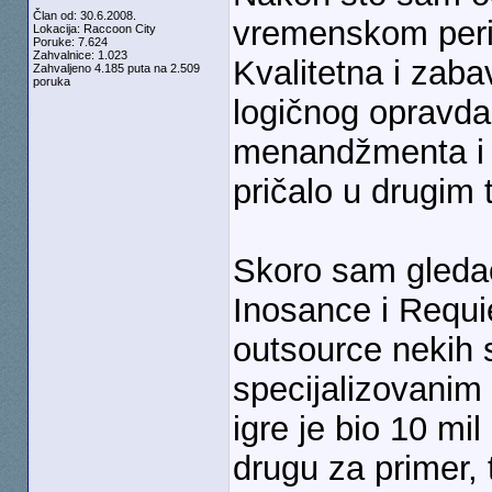
Član od: 30.6.2008.
vremenskom perio
Lokacija: Raccoon City
Poruke: 7.624
Zahvalnice: 1.023
Kvalitetna i zaba
Zahvaljeno 4.185 puta na 2.509
poruka
logičnog opravda
menandžmenta i 
pričalo u drugim
Skoro sam gledao
Inosance i Requie
outsource nekih 
specijalizovanim
igre je bio 10 m
drugu za primer, t