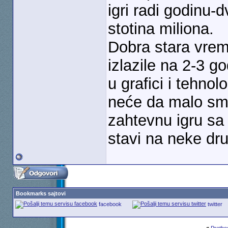
igri radi godinu-
stotina miliona.
Dobra stara vrem
izlazile na 2-3 g
u grafici i tehno
neće da malo sma
zahtevnu igru sa
stavi na neke dru
Bookmarks sajtovi
facebook
twitter