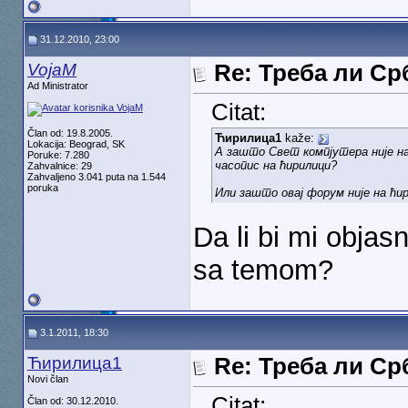
31.12.2010, 23:00
VojaM
Re: Треба ли С
Ad Ministrator
Citat:
Član od: 19.8.2005.
Ћирилица1
kaže:
Lokacija: Beograd, SK
А зашто Свет компјутера није на 
Poruke: 7.280
часопис на ћирилици?
Zahvalnice: 29
Zahvaljeno 3.041 puta na 1.544
poruka
Или зашто овај форум није на ћи
Da li bi mi objas
sa temom?
3.1.2011, 18:30
Ћирилица1
Re: Треба ли С
Novi član
Citat:
Član od: 30.12.2010.