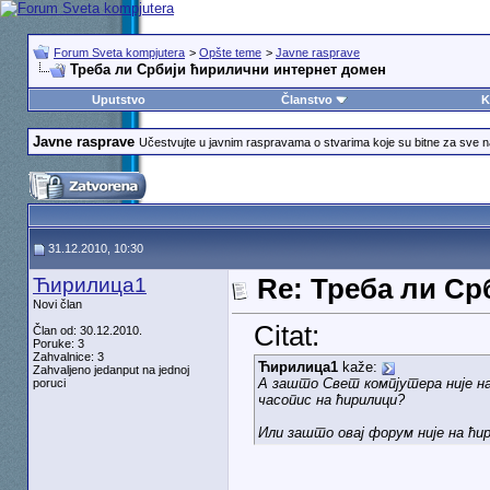
Forum Sveta kompjutera
>
Opšte teme
>
Javne rasprave
Треба ли Србији ћирилични интернет домен
Uputstvo
Članstvo
K
Javne rasprave
Učestvujte u javnim raspravama o stvarima koje su bitne za sve 
31.12.2010, 10:30
Ћирилица1
Re: Треба ли С
Novi član
Citat:
Član od: 30.12.2010.
Poruke: 3
Zahvalnice: 3
Ћирилица1
kaže:
Zahvaljeno jedanput na jednoj
А зашто Свет компјутера није на 
poruci
часопис на ћирилици?
Или зашто овај форум није на ћи