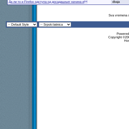
Да ли то и Firefox одступа од досадашњег начина и
dbaja
Sva vremena s
Powered 
Copyright ©200
Ho