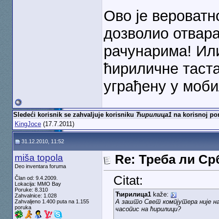
Ово је вероватн
дозволио отвар
рачунарима! Ил
ћириличне таста
уграђену у моби
Sledeći korisnik se zahvaljuje korisniku
Ћирилица1
na korisnoj por
KingJoce
(17.7.2011)
31.12.2010, 11:52
miša topola
Re: Треба ли С
Deo inventara foruma
Citat:
Član od: 9.4.2009.
Lokacija: MMO Bay
Poruke: 8.310
Ћирилица1
kaže:
Zahvalnice: 1.028
А зашто Свет компјутера није на 
Zahvaljeno 1.400 puta na 1.155
poruka
часопис на ћирилици?