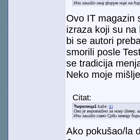
Или зашто овај форум није на ћи
Ovo IT magazin 
izraza koji su na
bi se autori pre
smorili posle Tes
se tradicija menj
Neko moje mišlje
Citat:
Ћирилица1
kaže:
Ово је вероватно за нову тему, 
Или зашто само Срби немају ћири
Ako pokušao/la 