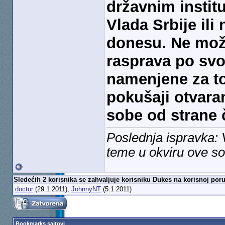
državnim instit
Vlada Srbije ili
donesu. Ne može
rasprava po sv
namenjene za to
pokušaji otvara
sobe od strane č
Poslednja ispravka:
teme u okviru ove so
Sledećih 2 korisnika se zahvaljuje korisniku Dukes na korisnoj poru
doctor
(29.1.2011),
JohnnyNT
(5.1.2011)
Bookmarks sajtovi