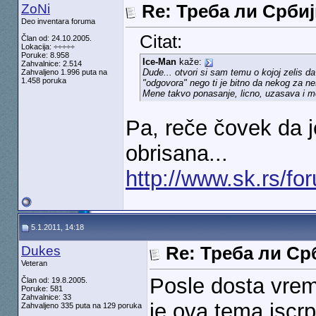
ZoNi
Re: Треба ли Срби
Deo inventara foruma
Citat:
Član od: 24.10.2005.
Lokacija: ÷÷÷÷÷
Poruke: 8.958
Ice-Man
kaže:
Zahvalnice: 2.514
Dude... otvori si sam temu o kojoj zelis d
Zahvaljeno 1.996 puta na
1.458 poruka
"odgovora" nego ti je bitno da nekog za nes
Mene takvo ponasanje, licno, uzasava i m
Pa, reče čovek da j
obrisana...
http://www.sk.rs/f
5.1.2011, 14:18
Dukes
Re: Треба ли С
Veteran
Posle dosta vrem
Član od: 19.8.2005.
Poruke: 581
Zahvalnice: 33
je ova tema iscrp
Zahvaljeno 335 puta na 129 poruka