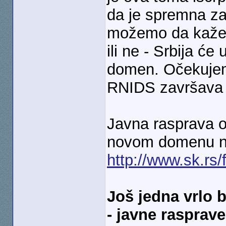
da je spremna za
možemo da kažem
ili ne - Srbija će 
domen. Očekujem
RNIDS završava 
Javna rasprava o 
novom domenu na
http://www.sk.r
Još jedna vrlo 
- javne rasprave