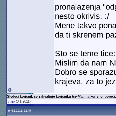
pronalazenja "od
nesto okrivis. :/
Mene takvo ponas
da ti skrenem pa
Sto se teme tice:
Mislim da nam NE
Dobro se sporaz
krajeva, za to jez
Sledeći korisnik se zahvaljuje korisniku
Ice-Man
na korisnoj poruci:
vlajo
(3.1.2011)
5.1.2011, 12:45