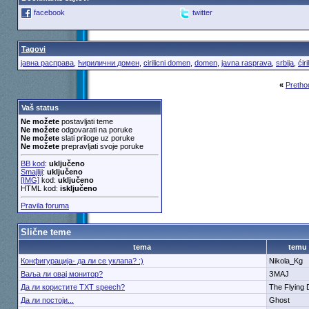
facebook
twitter
Tagovi
јавна расправа
,
ћирилични домен
,
cirilicni domen
,
domen
,
javna rasprava
,
srbija
,
ćir
«
Pretho
Vaš status
Ne možete
postavljati teme
Ne možete
odgovarati na poruke
Ne možete
slati priloge uz poruke
Ne možete
prepravljati svoje poruke
BB kod
:
uključeno
Smajliji
:
uključeno
[IMG]
kod:
uključeno
HTML kod:
isključeno
Pravila foruma
Slične teme
tema
temu
Конфигурација- да ли се уклапа? :)
Nikola_Kg
Ваља ли овај монитор?
ЗМАЈ
Да ли користите TXT speech?
The Flying
Да ли постоји...
Ghost