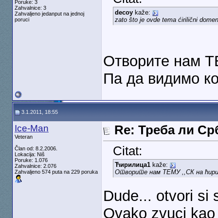
Poruke: 3
Zahvalnice: 3
decoy
kaže:
Zahvaljeno jedanput na jednoj
zato što je ovde tema ćirilični domen,
poruci
Отворите нам Т
Па да видимо ко
3.1.2011, 18:55
Ice-Man
Re: Треба ли С
Veteran
Citat:
Član od: 8.2.2006.
Lokacija: Niš
Poruke: 1.076
Ћирилица1
kaže:
Zahvalnice: 2.076
Отворите нам ТЕМУ ,,СК на ћири
Zahvaljeno 574 puta na 229 poruka
Dude... otvori si
Ovako zvuci kao d