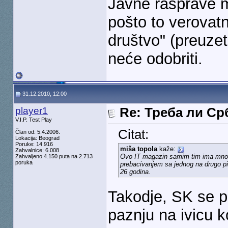
Javne rasprave mo
pošto to verovatn
društvo" (preuzet
neće odobriti.
31.12.2010, 12:00
player1
Re: Треба ли С
V.I.P. Test Play
Citat:
Član od: 5.4.2006.
Lokacija: Beograd
Poruke: 14.916
miša topola
kaže:
Zahvalnice: 6.008
Ovo IT magazin samim tim ima mnogo 
Zahvaljeno 4.150 puta na 2.713
poruka
prebacivanjem sa jednog na drugo pis
26 godina.
Takodje, SK se pr
paznju na ivicu k