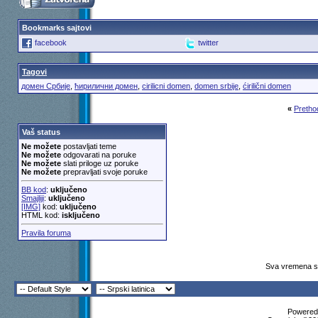
Bookmarks sajtovi
facebook
twitter
Tagovi
домен Србије
,
ћирилични домен
,
cirilicni domen
,
domen srbije
,
ćirilični domen
«
Pretho
Vaš status
Ne možete
postavljati teme
Ne možete
odgovarati na poruke
Ne možete
slati priloge uz poruke
Ne možete
prepravljati svoje poruke
BB kod
:
uključeno
Smajliji
:
uključeno
[IMG]
kod:
uključeno
HTML kod:
isključeno
Pravila foruma
Sva vremena su
Powered 