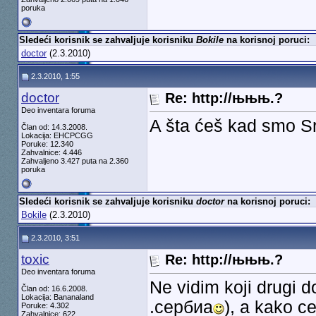
poruka
Sledeći korisnik se zahvaljuje korisniku
Bokile
na korisnoj poruci:
doctor
(2.3.2010)
2.3.2010, 1:55
doctor
Re: http://њњњ.?
Deo inventara foruma
A šta ćeš kad smo S
Član od: 14.3.2008.
Lokacija: EHCPCGG
Poruke: 12.340
Zahvalnice: 4.446
Zahvaljeno 3.427 puta na 2.360
poruka
Sledeći korisnik se zahvaljuje korisniku
doctor
na korisnoj poruci:
Bokile
(2.3.2010)
2.3.2010, 3:51
toxic
Re: http://њњњ.?
Deo inventara foruma
Ne vidim koji drugi 
Član od: 16.6.2008.
Lokacija: Bananaland
.сербиа
), a kako c
Poruke: 4.302
Zahvalnice: 622