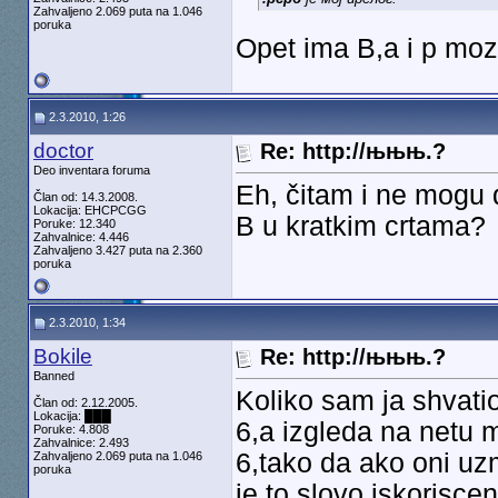
Zahvaljeno 2.069 puta na 1.046
poruka
Opet ima B,a i p moz
2.3.2010, 1:26
doctor
Re: http://њњњ.?
Deo inventara foruma
Eh, čitam i ne mogu 
Član od: 14.3.2008.
Lokacija: EHCPCGG
B u kratkim crtama?
Poruke: 12.340
Zahvalnice: 4.446
Zahvaljeno 3.427 puta na 2.360
poruka
2.3.2010, 1:34
Bokile
Re: http://њњњ.?
Banned
Koliko sam ja shvatio
Član od: 2.12.2005.
Lokacija: ███
6,a izgleda na netu
Poruke: 4.808
Zahvalnice: 2.493
6,tako da ako oni uz
Zahvaljeno 2.069 puta na 1.046
poruka
je to slovo iskorisc