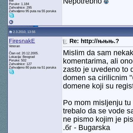
Nepotrebno
Bar
Poruke: 1.184
Zahvalnice: 295
Zahvaljeno 95 puta na 55 poruka
2.3.2010, 13:56
FiresnakE
Re: http://њњњ.?
Veteran
Mislim da sam nekak
Član od: 20.12.2005.
Lokacija: Beograd
komentarima, ali ono
Poruke: 502
Zahvalnice: 127
zasto je uvedeno to
Zahvaljeno 80 puta na 51 poruka
domen sa cirilicnim "
domene koji su registr
Po mom misljenju tu 
trebalo da se vode s
ne pismo kojim je pis
.бг - Bugarska