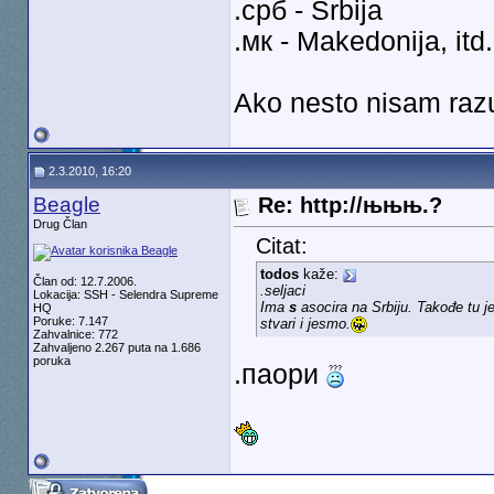
.срб - Srbija
.мк - Makedonija, itd.
Ako nesto nisam raz
2.3.2010, 16:20
Beagle
Re: http://њњњ.?
Drug Član
Citat:
todos
kaže:
Član od: 12.7.2006.
.seljaci
Lokacija: SSH - Selendra Supreme
Ima
s
asocira na Srbiju. Takođe tu j
HQ
Poruke: 7.147
stvari i jesmo.
Zahvalnice: 772
Zahvaljeno 2.267 puta na 1.686
poruka
.паори