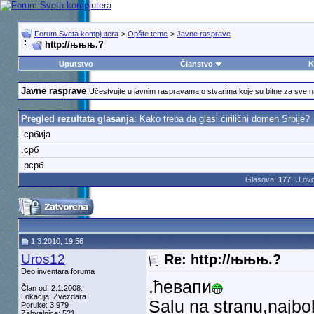
Forum Sveta kompjutera
>
Opšte teme
>
Javne rasprave
http://њњњ.?
Uputstvo
Članstvo
K
Javne rasprave
Učestvujte u javnim raspravama o stvarima koje su bitne za sve 
Pregled rezultata glasanja
: Kako treba da glasi ćirilični domen Srbije?
.србија
.срб
.рсрб
Glasova:
177
. U ov
1.3.2010, 19:56
Uros12
Re: http://њњњ.?
Deo inventara foruma
.ћевапи
Član od: 2.1.2008.
Lokacija: Zvezdara
Salu na stranu,najbol
Poruke: 3.979
Zahvalnice: 521