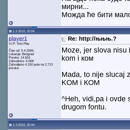
мирни...
Можда ће бити мало 
1.3.2010, 20:04
player1
Re: http://њњњ.?
V.I.P. Test Play
Моze, jer slova nisu 
Član od: 5.4.2006.
Lokacija: Beograd
kom i ком
Poruke: 14.916
Zahvalnice: 6.008
Zahvaljeno 4.150 puta na 2.713
poruka
Mada, to nije slucaj 
KOM i КОМ
^Heh, vidi,pa i ovde
drugom fontu.
1.3.2010, 20:44