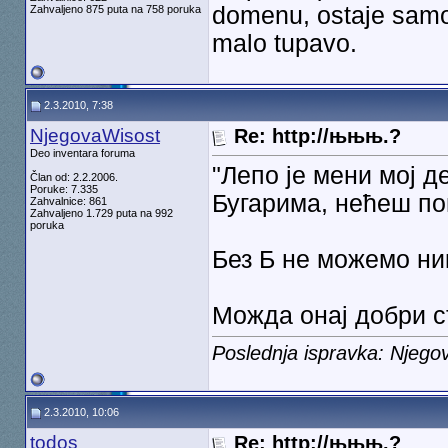
domenu, ostaje sam
Zahvaljeno 875 puta na 758 poruka
malo tupavo.
2.3.2010, 7:38
NjegovaWisost
Re: http://њњњ.?
Deo inventara foruma
"Лепо је мени мој де
Član od: 2.2.2006.
Poruke: 7.335
Бугарима, нећеш п
Zahvalnice: 861
Zahvaljeno 1.729 puta na 992
poruka
Без Б не можемо ник
Можда онај добри с
Poslednja ispravka: Njego
2.3.2010, 10:06
todos
Re: http://њњњ.?