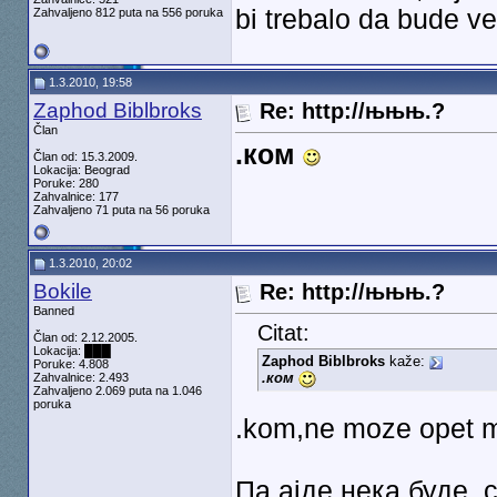
bi trebalo da bude v
Zahvaljeno 812 puta na 556 poruka
1.3.2010, 19:58
Zaphod Biblbroks
Re: http://њњњ.?
Član
.ком
Član od: 15.3.2009.
Lokacija: Beograd
Poruke: 280
Zahvalnice: 177
Zahvaljeno 71 puta na 56 poruka
1.3.2010, 20:02
Bokile
Re: http://њњњ.?
Banned
Citat:
Član od: 2.12.2005.
Lokacija: ███
Zaphod Biblbroks
kaže:
Poruke: 4.808
.ком
Zahvalnice: 2.493
Zahvaljeno 2.069 puta na 1.046
poruka
.kom,ne moze opet m
Па ајде нека буде .