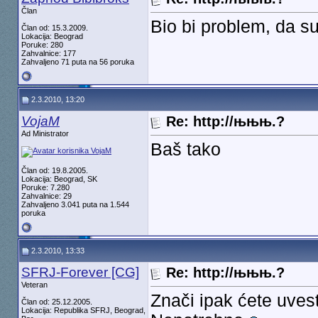
Član
Bio bi problem, da su 
Član od: 15.3.2009.
Lokacija: Beograd
Poruke: 280
Zahvalnice: 177
Zahvaljeno 71 puta na 56 poruka
2.3.2010, 13:20
VojaM
Re: http://њњњ.?
Ad Ministrator
Baš tako
Član od: 19.8.2005.
Lokacija: Beograd, SK
Poruke: 7.280
Zahvalnice: 29
Zahvaljeno 3.041 puta na 1.544
poruka
2.3.2010, 13:33
SFRJ-Forever [CG]
Re: http://њњњ.?
Veteran
Znači ipak ćete uvest
Član od: 25.12.2005.
Lokacija: Republika SFRJ, Beograd,