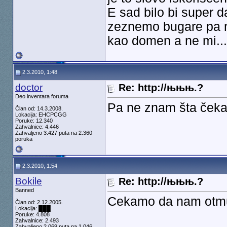
E sad bilo bi super 
zeznemo bugare pa n
kao domen a ne mi...
2.3.2010, 1:48
doctor
Re: http://њњњ.?
Deo inventara foruma
Pa ne znam šta čekaj
Član od: 14.3.2008.
Lokacija: EHCPCGG
Poruke: 12.340
Zahvalnice: 4.446
Zahvaljeno 3.427 puta na 2.360
poruka
2.3.2010, 1:54
Bokile
Re: http://њњњ.?
Banned
Cekamo da nam otmu 
Član od: 2.12.2005.
Lokacija: ███
Poruke: 4.808
Zahvalnice: 2.493
Zahvaljeno 2.069 puta na 1.046