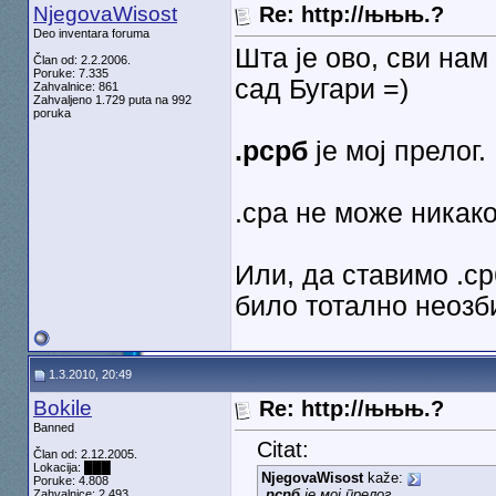
NjegovaWisost
Re: http://њњњ.?
Deo inventara foruma
Шта је ово, сви нам
Član od: 2.2.2006.
Poruke: 7.335
сад Бугари =)
Zahvalnice: 861
Zahvaljeno 1.729 puta na 992
poruka
.рсрб
је мој прелог.
.сра не може никако
Или, да ставимо .ср
било тотално неоз
1.3.2010, 20:49
Bokile
Re: http://њњњ.?
Banned
Citat:
Član od: 2.12.2005.
Lokacija: ███
NjegovaWisost
kaže:
Poruke: 4.808
.рсрб
је мој прелог.
Zahvalnice: 2.493