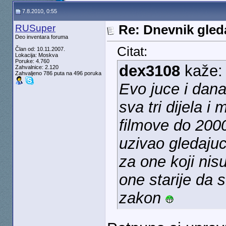
7.8.2010, 0:55
RUSuper
Re: Dnevnik gleda
Deo inventara foruma
Citat:
Član od: 10.11.2007.
Lokacija: Moskva
Poruke: 4.760
dex3108
kaže
Zahvalnice: 2.120
Zahvaljeno 786 puta na 496 poruka
Evo juce i dan
sva tri dijela i
filmove do 200
uzivao gledajuc
za one koji nisu
one starije da 
zakon