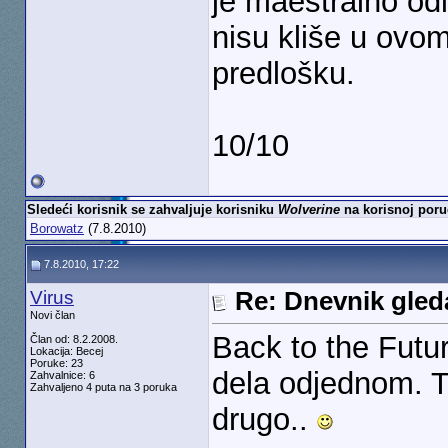
je maestralno od
nisu kliše u ovom
predlošku.
10/10
Sledeći korisnik se zahvaljuje korisniku
Wolverine
na korisnoj poru
Borowatz
(7.8.2010)
7.8.2010, 17:22
Virus
Re: Dnevnik gleda
Novi član
Back to the Futur
Član od: 8.2.2008.
Lokacija: Becej
Poruke: 23
dela odjednom. Ta
Zahvalnice: 6
Zahvaljeno 4 puta na 3 poruka
drugo..