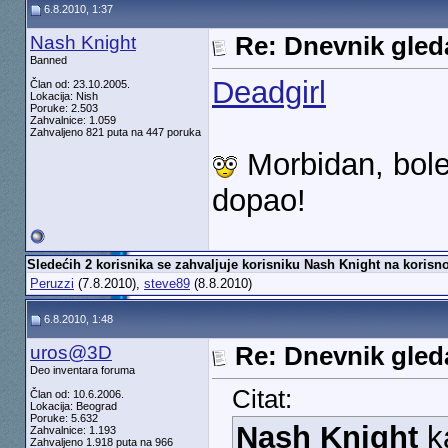
6.8.2010, 1:37
Nash Knight
Re: Dnevnik gleda
Banned
Deadgirl
Član od: 23.10.2005.
Lokacija: Nish
Poruke: 2.503
Zahvalnice: 1.059
Zahvaljeno 821 puta na 447 poruka
Morbidan, bole
dopao!
Sledećih 2 korisnika se zahvaljuje korisniku Nash Knight na korisno
Peruzzi
(7.8.2010),
steve89
(8.8.2010)
6.8.2010, 1:48
uros@3D
Re: Dnevnik gleda
Deo inventara foruma
Citat:
Član od: 10.6.2006.
Lokacija: Beograd
Poruke: 5.632
Nash Knight
k
Zahvalnice: 1.193
Zahvaljeno 1.918 puta na 966