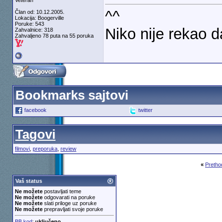
Veteran
^^
Član od: 10.12.2005.
Lokacija: Boogerville
Poruke: 543
Niko nije rekao 
Zahvalnice: 318
Zahvaljeno 78 puta na 55 poruka
Bookmarks sajtovi
facebook
twitter
Tagovi
filmovi
,
preporuka
,
review
«
Pretho
Vaš status
Ne možete
postavljati teme
Ne možete
odgovarati na poruke
Ne možete
slati priloge uz poruke
Ne možete
prepravljati svoje poruke
BB kod
:
uključeno