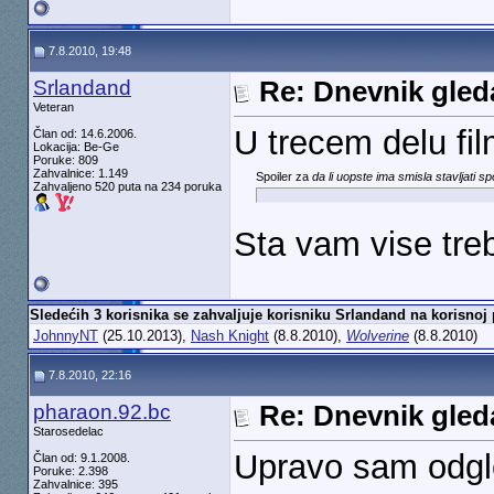
7.8.2010, 19:48
Srlandand
Re: Dnevnik gleda
Veteran
U trecem delu fi
Član od: 14.6.2006.
Lokacija: Be-Ge
Poruke: 809
Zahvalnice: 1.149
Spoiler za
da li uopste ima smisla stavljati sp
Zahvaljeno 520 puta na 234 poruka
Sta vam vise tre
Sledećih 3 korisnika se zahvaljuje korisniku Srlandand na korisnoj 
JohnnyNT
(25.10.2013),
Nash Knight
(8.8.2010),
Wolverine
(8.8.2010)
7.8.2010, 22:16
pharaon.92.bc
Re: Dnevnik gleda
Starosedelac
Upravo sam odgl
Član od: 9.1.2008.
Poruke: 2.398
Zahvalnice: 395