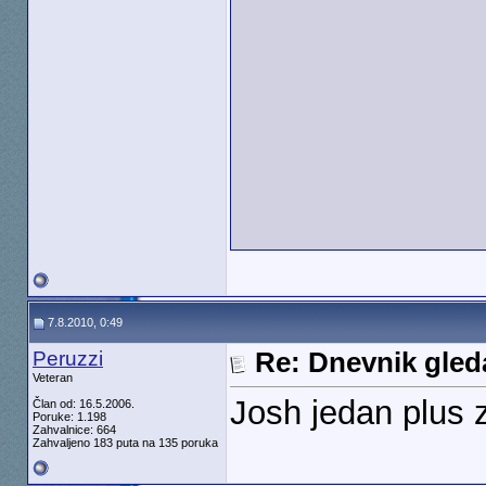
7.8.2010, 0:49
Peruzzi
Re: Dnevnik gleda
Veteran
Josh jedan plus z
Član od: 16.5.2006.
Poruke: 1.198
Zahvalnice: 664
Zahvaljeno 183 puta na 135 poruka