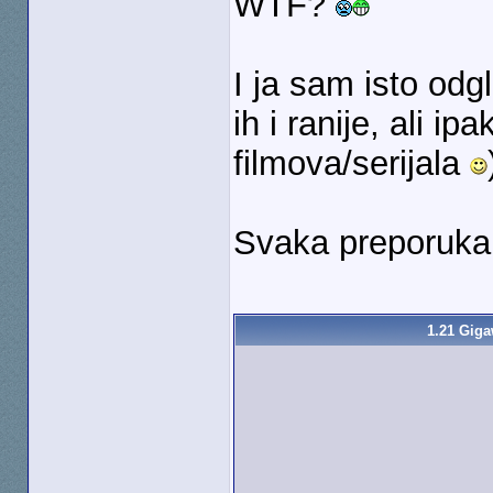
WTF?
I ja sam isto odg
ih i ranije, ali ip
filmova/serijala
Svaka preporuka
1.21 Giga