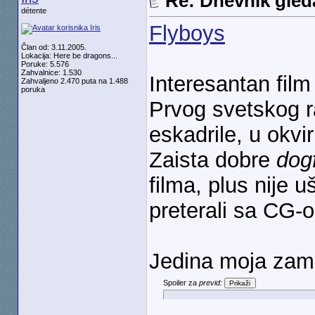
Re: Dnevnik gleda
détente
Flyboys
Član od: 3.11.2005.
Lokacija: Here be dragons...
Poruke: 5.576
Zahvalnice: 1.530
Interesantan film
Zahvaljeno 2.470 puta na 1.488
poruka
Prvog svetskog r
eskadrile, u okviru
Zaista dobre
dogf
filma, plus nije u
preterali sa CG-o
Jedina moja zam
Spoiler za
previd: