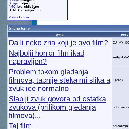
Smajliji
:
uključeno
[IMG]
kod:
uključeno
HTML kod:
isključeno
Pravila foruma
Slične teme
tema
temu
Da li neko zna koji je ovo film?
DJ_MY_S
Najbolji horror film ikad
FRIghTMa
napravljen?
Problem tokom gledanja
filmova, tacnije steka mi slika a
Dijenek
zvuk ide normalno
Slabiji zvuk govora od ostatka
zvukova (prilikom gledanja
polarnimed
filmova)...
Taj film...
aerochivija