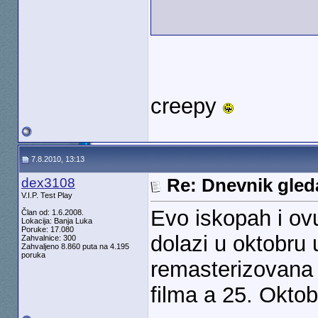
creepy
7.8.2010, 13:13
dex3108
Re: Dnevnik gleda
V.I.P. Test Play
Evo iskopah i ov
Član od: 1.6.2008.
Lokacija: Banja Luka
Poruke: 17.080
dolazi u oktobru u
Zahvalnice: 300
Zahvaljeno 8.860 puta na 4.195
poruka
remasterizovana v
filma a 25. Oktob