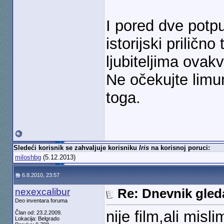
I pored dve potp
istorijski priličn
ljubiteljima ovak
Ne očekujte limu
toga.
Sledeći korisnik se zahvaljuje korisniku
Iris
na korisnoj poruci:
miloshbg
(5.12.2013)
6.8.2010, 23:57
nexexcalibur
Re: Dnevnik gleda
Deo inventara foruma
nije film,ali mis
Član od: 23.2.2009.
Lokacija: Belgrado