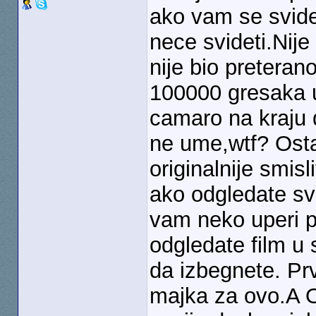
ako vam se svideo
nece svideti.Nije 
nije bio preteran
100000 gresaka 
camaro na kraju 
ne ume,wtf? Osta
originalnije smisl
ako odgledate sv
vam neko uperi pi
odgledate film u
da izbegnete. Prv
majka za ovo.A 