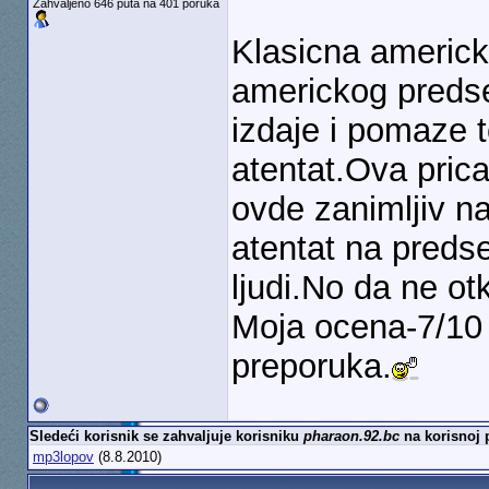
Zahvaljeno 646 puta na 401 poruka
Klasicna americka
americkog predse
izdaje i pomaze 
atentat.Ova prica 
ovde zanimljiv na
atentat na preds
ljudi.No da ne ot
Moja ocena-7/10
preporuka.
Sledeći korisnik se zahvaljuje korisniku
pharaon.92.bc
na korisnoj 
mp3lopov
(8.8.2010)