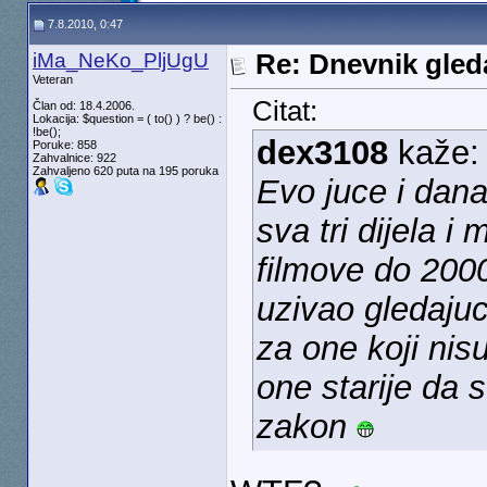
7.8.2010, 0:47
iMa_NeKo_PljUgU
Re: Dnevnik gleda
Veteran
Citat:
Član od: 18.4.2006.
Lokacija: $question = ( to() ) ? be() :
!be();
dex3108
kaže
Poruke: 858
Zahvalnice: 922
Zahvaljeno 620 puta na 195 poruka
Evo juce i dan
sva tri dijela i
filmove do 200
uzivao gledajuc
za one koji nisu
one starije da 
zakon