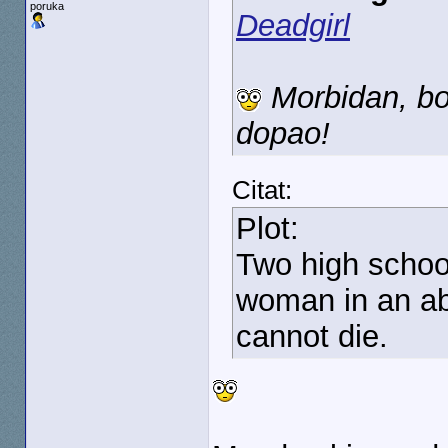
poruka
Deadgirl
Morbidan, bo
dopao!
Citat:
Plot:
Two high schoo
woman in an a
cannot die.