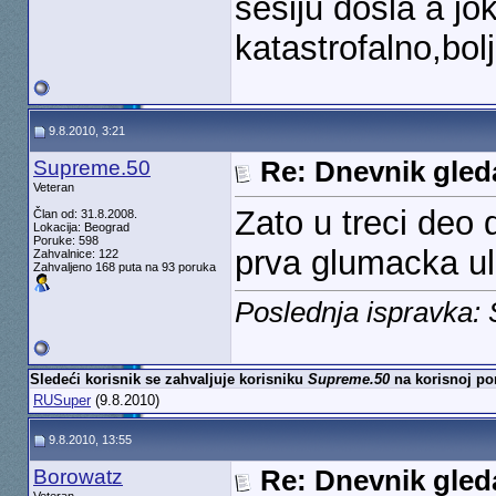
sesiju dosla a jo
katastrofalno,bol
9.8.2010, 3:21
Supreme.50
Re: Dnevnik gleda
Veteran
Zato u treci deo 
Član od: 31.8.2008.
Lokacija: Beograd
Poruke: 598
prva glumacka u
Zahvalnice: 122
Zahvaljeno 168 puta na 93 poruka
Poslednja ispravka:
Sledeći korisnik se zahvaljuje korisniku
Supreme.50
na korisnoj po
RUSuper
(9.8.2010)
9.8.2010, 13:55
Borowatz
Re: Dnevnik gleda