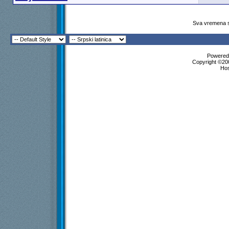
Sva vremena s
Powered 
Copyright ©200
Ho