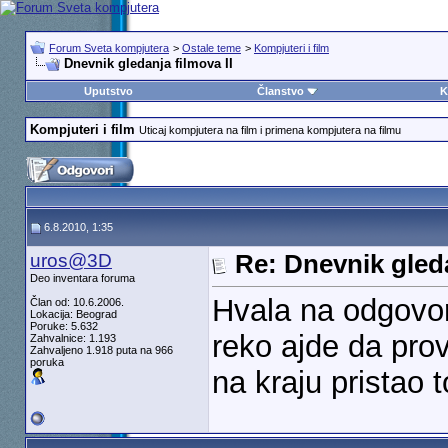
Forum Sveta kompjutera
>
Ostale teme
>
Kompjuteri i film
Dnevnik gledanja filmova II
Uputstvo
Članstvo
K
Kompjuteri i film
Uticaj kompjutera na film i primena kompjutera na filmu
6.8.2010, 1:35
uros@3D
Re: Dnevnik gleda
Deo inventara foruma
Hvala na odgovo
Član od: 10.6.2006.
Lokacija: Beograd
Poruke: 5.632
reko ajde da prov
Zahvalnice: 1.193
Zahvaljeno 1.918 puta na 966
poruka
na kraju pristao t