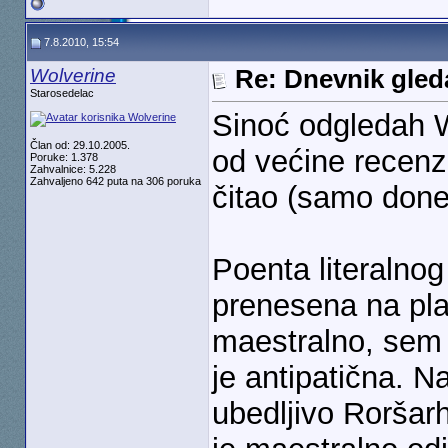
7.8.2010, 15:54
Wolverine
Re: Dnevnik gleda
Starosedelac
Sinoć odgledah W
Član od: 29.10.2005.
od većine recenz
Poruke: 1.378
Zahvalnice: 5.228
Zahvaljeno 642 puta na 306 poruka
čitao (samo done
Poenta literalno
prenesena na pla
maestralno, sem
je antipatična. Na
ubedljivo Roršarh