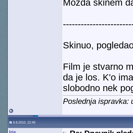
Mozda skinem da
-----------------------
Skinuo, pogledao
Film je stvarno m
da je los. K'o im
slobodno nek po
Poslednja ispravka:
6.8.2010, 22:49
Iris