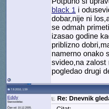
Potpuno si upra
black 1
i odusevi
dobar,nije ni los
se odmah primeti 
izasao godine kada
priblizno dobri,
namerno onako sa
svideo,na zalos
pogledao drugi de
7.8.2010, 1:59
Eddy
Re: Dnevnik gleda
Starosedelac
Citat:
Član od: 10.12.2005.