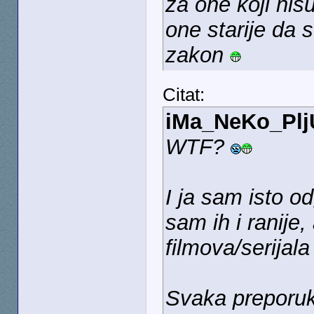
za one koji nisu
one starije da 
zakon
Citat:
iMa_NeKo_Pl
WTF?
I ja sam isto o
sam ih i ranije,
filmova/serijal
Svaka preporu