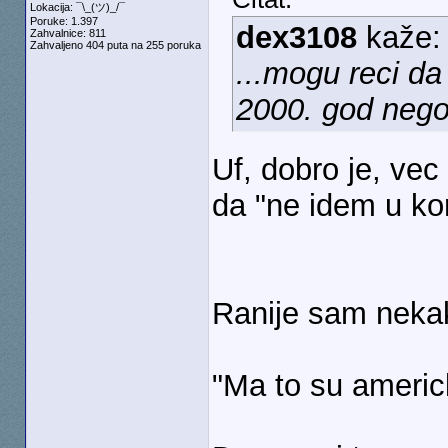
Lokacija: ¯\_(ツ)_/¯
Poruke: 1.397
dex3108
kaže
Zahvalnice: 811
Zahvaljeno 404 puta na 255 poruka
...mogu reci da
2000. god nego
Uf, dobro je, vec
da "ne idem u k
Ranije sam nekak
"Ma to su americk