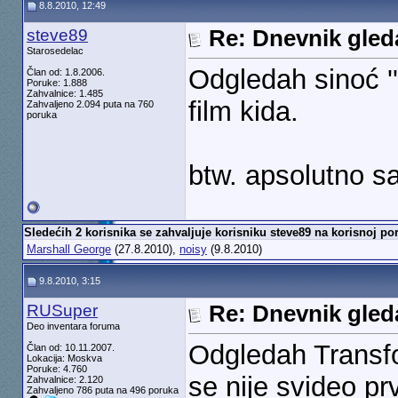
8.8.2010, 12:49
steve89
Re: Dnevnik gleda
Starosedelac
Odgledah sinoć ''
Član od: 1.8.2006.
Poruke: 1.888
Zahvalnice: 1.485
film kida.
Zahvaljeno 2.094 puta na 760
poruka
btw. apsolutno s
Sledećih 2 korisnika se zahvaljuje korisniku steve89 na korisnoj por
Marshall George
(27.8.2010),
noisy
(9.8.2010)
9.8.2010, 3:15
RUSuper
Re: Dnevnik gleda
Deo inventara foruma
Odgledah Transf
Član od: 10.11.2007.
Lokacija: Moskva
Poruke: 4.760
se nije svideo pr
Zahvalnice: 2.120
Zahvaljeno 786 puta na 496 poruka