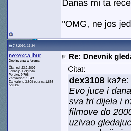
Danas mi ta rece
"OMG, ne jos jed
7.8.2010, 11:34
nexexcalibur
Re: Dnevnik gleda
Deo inventara foruma
Citat:
Član od: 23.2.2009.
Lokacija: Belgrado
Poruke: 9.798
dex3108
kaže
Zahvalnice: 1.643
Zahvaljeno 3.809 puta na 1.865
poruka
Evo juce i dan
sva tri dijela i
filmove do 200
uzivao gledajuc