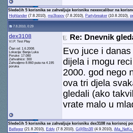
Sledećih 5 korisnika se zahvaljuje korisniku nexexcalibur na korisn
Highlander
(7.8.2010),
mp3lopov
(7.8.2010),
Partybreaker
(10.8.2010),
p
7.8.2010, 0:29
dex3108
Re: Dnevnik gleda
V.I.P. Test Play
Evo juce i danas
Član od: 1.6.2008.
Lokacija: Banja Luka
Poruke: 17.080
dijela i mogu rec
Zahvalnice: 300
Zahvaljeno 8.860 puta na 4.195
poruka
2000. god nego 
ova tri djela sva
gledali (ako takv
vrate malo u ml
Sledećih 5 korisnika se zahvaljuje korisniku dex3108 na korisnoj po
Belfegor
(21.8.2010),
Eddy
(7.8.2010),
G@Rtn3R
(4.9.2010),
iMa_NeKo