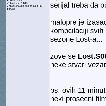
Poruke: 9.798
serijal treba da o
Zahvalnice: 1.643
Zahvaljeno 3.809 puta na 1.865
poruka
malopre je izasa
kompcilaciji svih
sezone Lost-a...
zove se
Lost.S0
neke stvari vezan
ps: ovih 11 minut
neki prosecni film