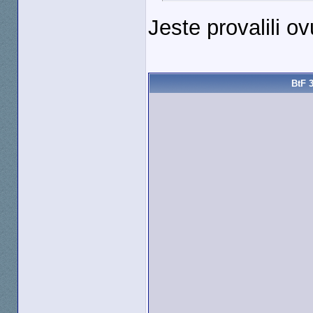
Jeste provalili o
BtF 