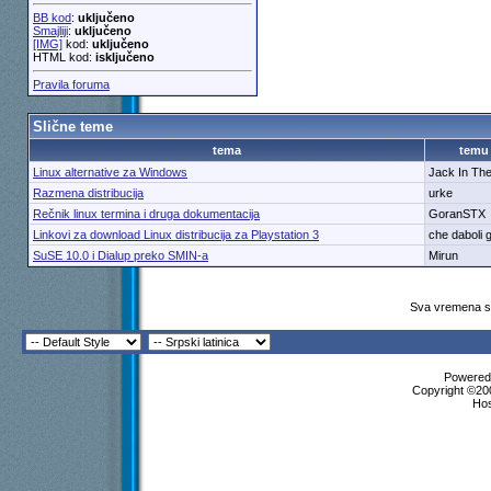
BB kod
:
uključeno
Smajliji
:
uključeno
[IMG]
kod:
uključeno
HTML kod:
isključeno
Pravila foruma
Slične teme
tema
temu
Linux alternative za Windows
Jack In Th
Razmena distribucija
urke
Rečnik linux termina i druga dokumentacija
GoranSTX
Linkovi za download Linux distribucija za Playstation 3
che daboli 
SuSE 10.0 i Dialup preko SMIN-a
Mirun
Sva vremena su
Powered 
Copyright ©200
Ho