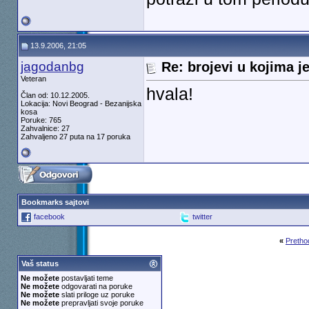
13.9.2006, 21:05
jagodanbg
Re: brojevi u kojima je
Veteran
hvala!
Član od: 10.12.2005.
Lokacija: Novi Beograd - Bezanijska
kosa
Poruke: 765
Zahvalnice: 27
Zahvaljeno 27 puta na 17 poruka
Bookmarks sajtovi
facebook
twitter
«
Pretho
Vaš status
Ne možete
postavljati teme
Ne možete
odgovarati na poruke
Ne možete
slati priloge uz poruke
Ne možete
prepravljati svoje poruke