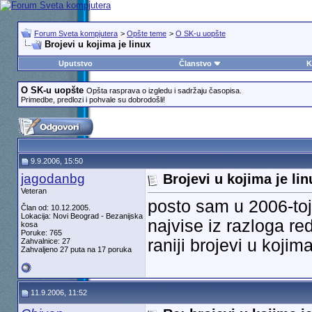
Forum Sveta kompjutera
>
Opšte teme
>
O SK-u uopšte
Brojevi u kojima je linux
Uputstvo
Članstvo
K
O SK-u uopšte
Opšta rasprava o izgledu i sadržaju časopisa.
Primedbe, predlozi i pohvale su dobrodošli!
9.9.2006, 15:50
jagodanbg
Brojevi u kojima je lin
Veteran
posto sam u 2006-to
Član od: 10.12.2005.
Lokacija: Novi Beograd - Bezanijska
najvise iz razloga re
kosa
Poruke: 765
raniji brojevi u kojim
Zahvalnice: 27
Zahvaljeno 27 puta na 17 poruka
11.9.2006, 11:52