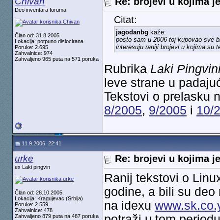
Chivan
Re: brojevi u kojima je
Deo inventara foruma
Citat:
jagodanbg
kaže:
Član od: 31.8.2005.
posto sam u 2006-toj kupovao sve br
Lokacija: potpuno dislocirana
interesuju raniji brojevi u kojima su 
Poruke: 2.695
Zahvalnice: 974
Zahvaljeno 965 puta na 571 poruka
Rubrika
Laki Pingvin
leve strane u padaj
Tekstovi o prelasku n
8/2005
,
9/2005
i
10/
11.9.2006, 22:41
urke
Re: brojevi u kojima je
ex Laki pingvin
Ranij tekstovi o Linu
godine, a bili su deo
Član od: 28.10.2005.
Lokacija: Kragujevac (Srbija)
na idexu
www.sk.co.
Poruke: 2.559
Zahvalnice: 478
potraži u tom period
Zahvaljeno 879 puta na 487 poruka