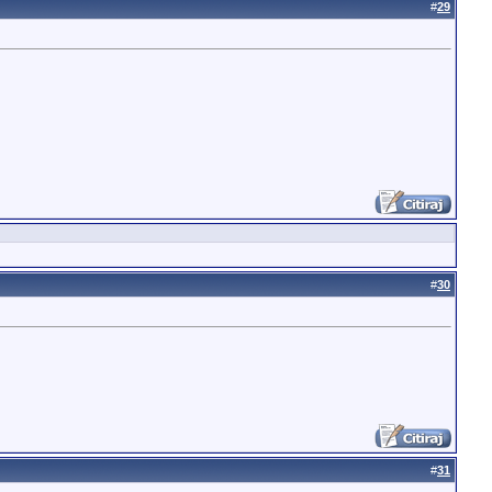
#
29
#
30
#
31