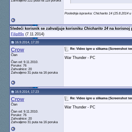
Zahvaljeno 222 puta na 118 poruka
Poslednja ispravka: Chicharito 14 (25.8.2014 u
Sledeći korisnik se zahvaljuje korisniku
Chicharito 14
na korisnoj 
Filip89x
(7.11.2014)
16.9.2014, 17:20
Crow
Re: Video igre u slikama (Screenshot t
Član
War Thunder - PC
Član od: 9.11.2010.
Poruke: 76
Zahvalnice: 20
Zahvaljeno 31 puta na 16 poruka
16.9.2014, 17:23
Crow
Re: Video igre u slikama (Screenshot t
Član
War Thunder - PC
Član od: 9.11.2010.
Poruke: 76
Zahvalnice: 20
Zahvaljeno 31 puta na 16 poruka