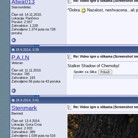
Atwa013
Re: Video igre u slikama (Screenshot t
Starosedelac
^Dobra.
Nazalost, neshvacena...ali p
Član od: 14.11.2010.
Lokacija: Pančevo
Poruke: 2.557
Zahvalnice: 1.228
Zahvaljeno 1.374 puta na 728
poruka
28.9.2014, 3:39
P.A.I.N
Re: Video igre u slikama (Screenshot t
Veteran
Stalker Shadow of Chernobyl
Član od: 11.11.2010.
Spoiler za
Slika:
Poruke: 785
Zahvalnice: 193
Zahvaljeno 56 puta na 43 poruka
28.9.2014, 3:41
Stenmark
Re: Video igre u slikama (Screenshot t
Banned
Član od: 13.4.2014.
Lokacija: Gora Crna
Poruke: 2.033
Zahvalnice: 389
Zahvaljeno 1.039 puta na 516