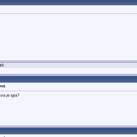
ci:
ema)
a je igra?