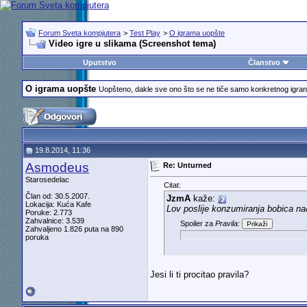
Forum Sveta kompjutera
>
Test Play
>
O igrama uopšte
Video igre u slikama (Screenshot tema)
Uputstvo
Članstvo
O igrama uopšte
Uopšteno, dakle sve ono što se ne tiče samo konkretnog igranja 
19.8.2014, 11:36
Asmodeus
Re: Unturned
Starosedelac
Citat:
Član od: 30.5.2007.
JzmA
kaže:
Lokacija: Kuća Kafe
Lov poslije konzumiranja bobica n
Poruke: 2.773
Zahvalnice: 3.539
Spoiler za
Pravila:
Zahvaljeno 1.826 puta na 890
poruka
Jesi li ti procitao pravila?