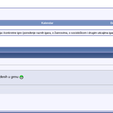
Kalendar
D
i konkretne igre (poređenje raznih igara, o žanrovima, o sociološkom i drugim uticajima igar
ađenih u grmu