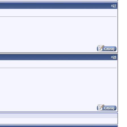
#
27
#
28