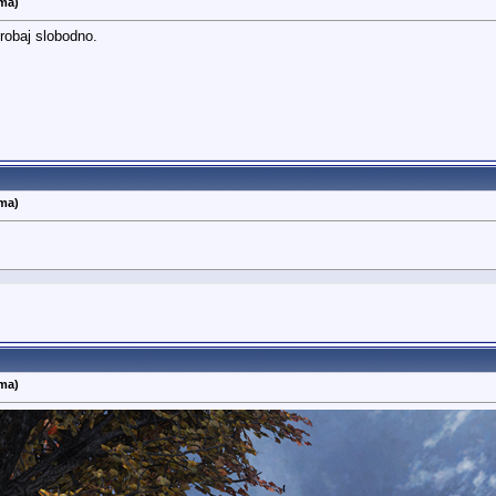
ema)
robaj slobodno.
ema)
ema)