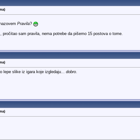
ema)
da nazovem
Pravila
?
aš, pročitao sam pravila, nema potrebe da pišemo 15 postova o tome.
ema)
 lepe slike iz igara koje izgledaju...
dobro
.
ema)