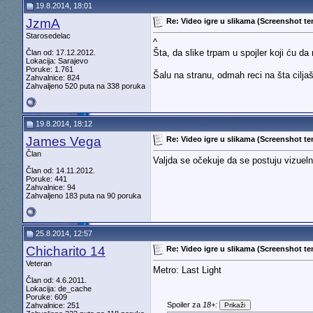
19.8.2014, 18:01
JzmA
Re: Video igre u slikama (Screenshot t
Starosedelac
^
Šta, da slike trpam u spojler koji ću 
Član od: 17.12.2012.
Lokacija: Sarajevo
Poruke: 1.761
Šalu na stranu, odmah reci na šta cilj
Zahvalnice: 824
Zahvaljeno 520 puta na 338 poruka
19.8.2014, 18:12
James Vega
Re: Video igre u slikama (Screenshot t
Član
Valjda se očekuje da se postuju vizuelno
Član od: 14.11.2012.
Poruke: 441
Zahvalnice: 94
Zahvaljeno 183 puta na 90 poruka
25.8.2014, 12:57
Chicharito 14
Re: Video igre u slikama (Screenshot t
Veteran
Metro: Last Light
Član od: 4.6.2011.
Lokacija: de_cache
Poruke: 609
Spoiler za
18+:
Zahvalnice: 251