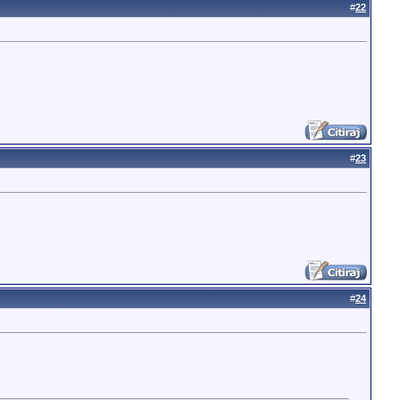
#
22
#
23
#
24