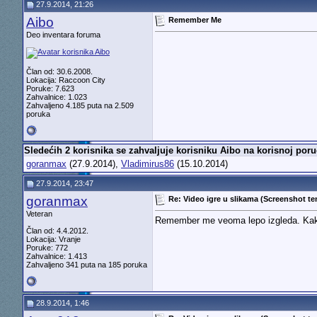
27.9.2014, 21:26
Aibo
Remember Me
Deo inventara foruma
Član od: 30.6.2008.
Lokacija: Raccoon City
Poruke: 7.623
Zahvalnice: 1.023
Zahvaljeno 4.185 puta na 2.509
poruka
Sledećih 2 korisnika se zahvaljuje korisniku Aibo na korisnoj poru
goranmax
(27.9.2014),
Vladimirus86
(15.10.2014)
27.9.2014, 23:47
goranmax
Re: Video igre u slikama (Screenshot t
Veteran
Remember me veoma lepo izgleda. Kakv
Član od: 4.4.2012.
Lokacija: Vranje
Poruke: 772
Zahvalnice: 1.413
Zahvaljeno 341 puta na 185 poruka
28.9.2014, 1:46