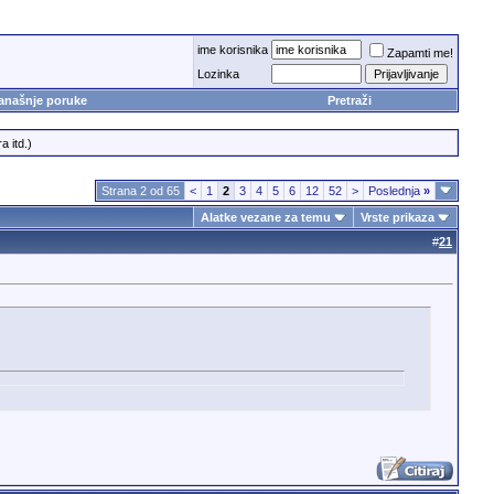
ime korisnika
Zapamti me!
Lozinka
anašnje poruke
Pretraži
a itd.)
Strana 2 od 65
<
1
2
3
4
5
6
12
52
>
Poslednja
»
Alatke vezane za temu
Vrste prikaza
#
21