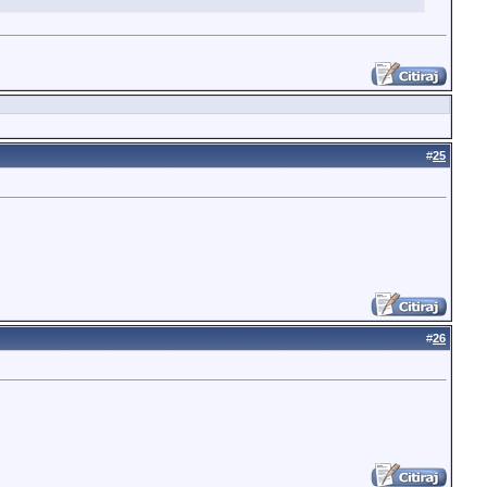
#
25
#
26