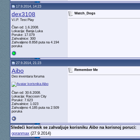
17.9.2014, 14:23
dex3108
Watch_Dogs
V.I.P. Test Play
Član od: 1.6.2008.
Lokacija: Banja Luka
Poruke: 17.079
Zahvalnice: 300
Zahvaljeno 8.858 puta na 4.194
poruka
27.9.2014, 21:23
Aibo
Remember Me
Deo inventara foruma
Član od: 30.6.2008.
Lokacija: Raccoon City
Poruke: 7.623
Zahvalnice: 1.023
Zahvaljeno 4.185 puta na 2.509
poruka
Sledeći korisnik se zahvaljuje korisniku
Aibo
na korisnoj poruci:
goranmax
(27.9.2014)