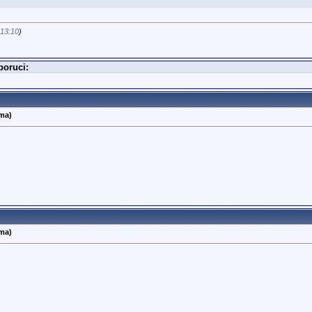
13:10
)
poruci:
ema)
ema)