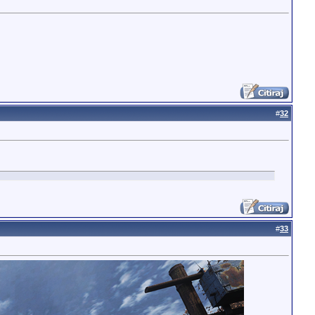
#
32
#
33