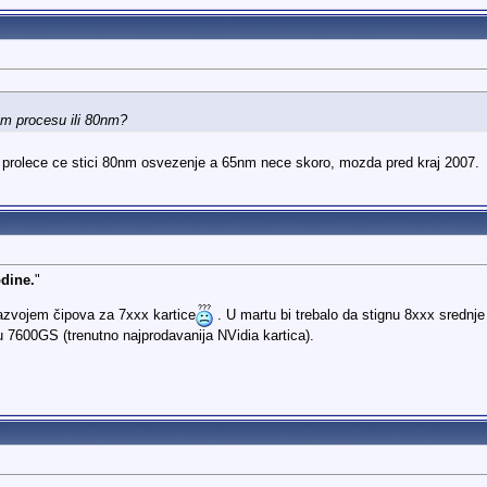
5nm procesu ili 80nm?
a prolece ce stici 80nm osvezenje a 65nm nece skoro, mozda pred kraj 2007.
dine.
"
azvojem čipova za 7xxx kartice
. U martu bi trebalo da stignu 8xxx srednje 
7600GS (trenutno najprodavanija NVidia kartica).