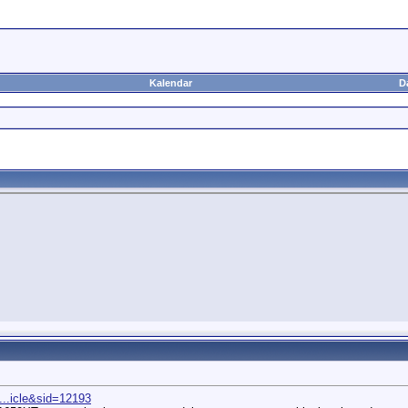
Kalendar
D
...icle&sid=12193