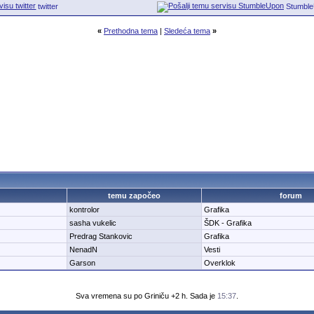
twitter
Stumbl
«
Prethodna tema
|
Sledeća tema
»
temu započeo
forum
kontrolor
Grafika
sasha vukelic
ŠDK - Grafika
Predrag Stankovic
Grafika
NenadN
Vesti
Garson
Overklok
Sva vremena su po Griniču +2 h. Sada je
15:37
.