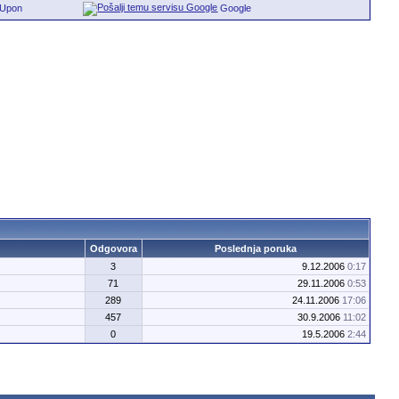
eUpon
Google
Odgovora
Poslednja poruka
3
9.12.2006
0:17
71
29.11.2006
0:53
289
24.11.2006
17:06
457
30.9.2006
11:02
0
19.5.2006
2:44