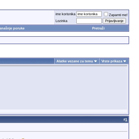
ime korisnika
Zapamti me!
Lozinka
anašnje poruke
Pretraži
Alatke vezane za temu
Vrste prikaza
#
1