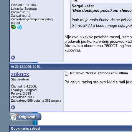
Citat:
Član od: 5.11.2005.
Nergal
kaže:
Lokacija: Београд
"
Biće dostupne početkom sledeć
Poruke: 2.351
Zahvalnice: 1
Zahvaljeno jedanput na jednoj
Ipak mi je malo čudno da se još ba
poruci
biti niža? Ako bude mnogo niža pok
Nije ovo nikakav poseban razvoj, samo su
prodavali još konkurentniji proizvod k
Ako ovako obore cenu 7600GT logično je
kupovinu.
29.12.2006, 19:51
zokocx
Re: Nove 7600GT kartice-G73 u 80nm
Starosedelac
Pa galvni razlog sto ovo Nvidia radi je
Član od: 8.4.2006.
Lokacija: Beograd
Poruke: 2.593
Zahvalnice: 933
Zahvaljeno 586 puta na 365 poruka
Bookmarks sajtovi