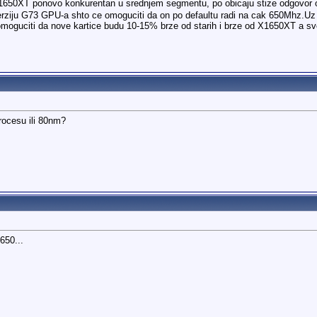
 X1650XT ponovo konkurentan u srednjem segmentu, po obicaju stize odgovor o
rziju G73 GPU-a shto ce omoguciti da on po defaultu radi na cak 650Mhz.Uz 
oguciti da nove kartice budu 10-15% brze od starih i brze od X1650XT a sve
procesu ili 80nm?
7650...