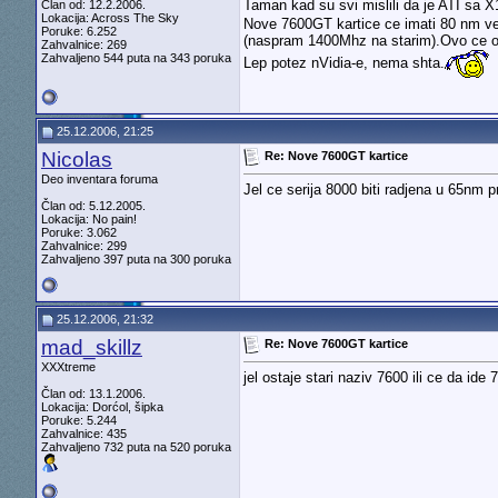
Taman kad su svi mislili da je ATI sa
Član od: 12.2.2006.
Lokacija: Across The Sky
Nove 7600GT kartice ce imati 80 nm ve
Poruke: 6.252
(naspram 1400Mhz na starim).Ovo ce om
Zahvalnice: 269
Zahvaljeno 544 puta na 343 poruka
Lep potez nVidia-e, nema shta.
25.12.2006, 21:25
Nicolas
Re: Nove 7600GT kartice
Deo inventara foruma
Jel ce serija 8000 biti radjena u 65nm 
Član od: 5.12.2005.
Lokacija: No pain!
Poruke: 3.062
Zahvalnice: 299
Zahvaljeno 397 puta na 300 poruka
25.12.2006, 21:32
mad_skillz
Re: Nove 7600GT kartice
XXXtreme
jel ostaje stari naziv 7600 ili ce da ide 
Član od: 13.1.2006.
Lokacija: Dorćol, šipka
Poruke: 5.244
Zahvalnice: 435
Zahvaljeno 732 puta na 520 poruka