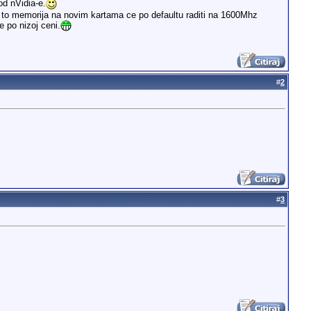
d nVidia-e.
to memorija na novim kartama ce po defaultu raditi na 1600Mhz
 po nizoj ceni.
#
2
#
3