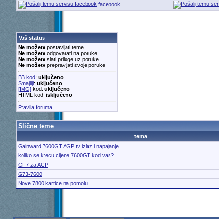
facebook
Vaš status
Ne možete
postavljati teme
Ne možete
odgovarati na poruke
Ne možete
slati priloge uz poruke
Ne možete
prepravljati svoje poruke
BB kod
:
uključeno
Smajliji
:
uključeno
[IMG]
kod:
uključeno
HTML kod:
isključeno
Pravila foruma
Slične teme
tema
Gainward 7600GT AGP tv izlaz i napajanje
koliko se krecu cijene 7600GT kod vas?
GF7 za AGP
G73-7600
Nove 7800 kartice na pomolu