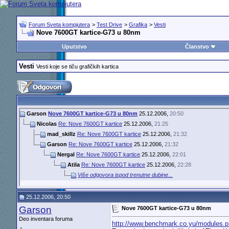
Forum Sveta kompjutera
>
Test Drive
>
Grafika
>
Vesti
Nove 7600GT kartice-G73 u 80nm
Uputstvo
Članstvo
Vesti
Vesti koje se tiču grafičkih kartica
Garson
Nove 7600GT kartice-G73 u 80nm
25.12.2006,
20:50
Nicolas
Re: Nove 7600GT kartice
25.12.2006,
21:25
mad_skillz
Re: Nove 7600GT kartice
25.12.2006,
21:32
Garson
Re: Nove 7600GT kartice
25.12.2006,
21:32
Nergal
Re: Nove 7600GT kartice
25.12.2006,
22:01
Atila
Re: Nove 7600GT kartice
25.12.2006,
22:28
Više odgovora ispod trenutne dubine...
25.12.2006, 20:50
Garson
Nove 7600GT kartice-G73 u 80nm
Deo inventara foruma
http://www.benchmark.co.yu/modules.p