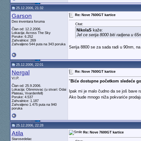
25.12.2006, 21:32
Garson
Re: Nove 7600GT kartice
Deo inventara foruma
Citat:
Član od: 12.2.2006.
NikolaS
kaže:
Lokacija: Across The Sky
Jel ce serija 8000 biti radjena u 6
Poruke: 6.252
Zahvalnice: 269
Zahvaljeno 544 puta na 343 poruka
Serija 8800 se za sada radi u 90nm, n
25.12.2006, 22:01
Nergal
Re: Nove 7600GT kartice
V.I.P.
"
Biće dostupne početkom sledeće go
Član od: 25.9.2006.
Lokacija: Obrenovac (u stvari: Odai
Ipak mi je malo čudno da se još bave r
Plateau, Vvardenfell)
Ako bude mnogo niža pokvariće prodaju 
Poruke: 4.537
Zahvalnice: 1.187
Zahvaljeno 1.475 puta na 940
poruka
25.12.2006, 22:28
Atila
Re: Nove 7600GT kartice
Starosedelac