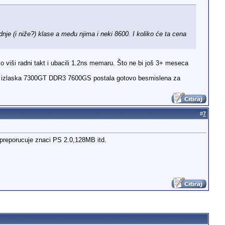
dnje (i niže?) klase a među njima i neki 8600. I koliko će ta cena
lo viši radni takt i ubacili 1.2ns memaru. Što ne bi još 3+ meseca
akon izlaska 7300GT DDR3 7600GS postala gotovo besmislena za
#
7
S preporucuje znaci PS 2.0,128MB itd.