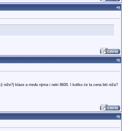
#
4
#
5
(i niže?) klase a među njima i neki 8600. I koliko će ta cena biti niža?
#
6