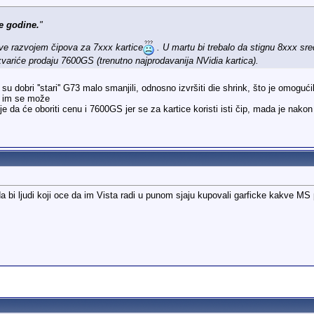
e godine.
"
ve razvojem čipova za 7xxx kartice
. U martu bi trebalo da stignu 8xxx sre
variće prodaju 7600GS (trenutno najprodavanija NVidia kartica).
 dobri ''stari'' G73 malo smanjili, odnosno izvršiti die shrink, što je omogući
ad im se može
 da će oboriti cenu i 7600GS jer se za kartice koristi isti čip, mada je n
 da bi ljudi koji oce da im Vista radi u punom sjaju kupovali garficke kakve M