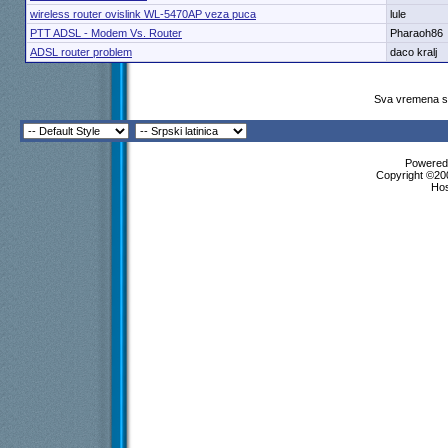
wireless router ovislink WL-5470AP veza puca
lule
PTT ADSL - Modem Vs. Router
Pharaoh86
ADSL router problem
daco kralj
Sva vremena su
Powered 
Copyright ©200
Ho