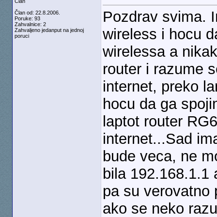
Član
Pozdrav svima. 
Član od: 22.8.2006.
Poruke: 93
Zahvalnice: 2
wireless i hocu 
Zahvaljeno jedanput na jednoj
poruci
wirelessa a nika
router i razume s
internet, preko l
hocu da ga spoji
laptot router RG
internet...Sad i
bude veca, ne mo
bila 192.168.1.1 
pa su verovatno 
ako se neko razu