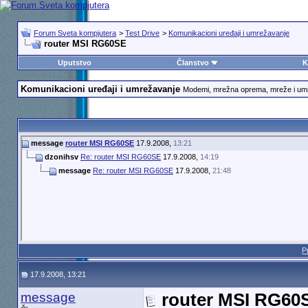
Forum Sveta kompjutera
>
Test Drive
>
Komunikacioni uređaji i umrežavanje
router MSI RG60SE
Uputstvo
Članstvo
K
Komunikacioni uređaji i umrežavanje
Modemi, mrežna oprema, mreže i u
message
router MSI RG60SE
17.9.2008,
13:21
dzonihsv
Re: router MSI RG60SE
17.9.2008,
14:19
message
Re: router MSI RG60SE
17.9.2008,
21:48
P
17.9.2008, 13:21
message
router MSI RG60