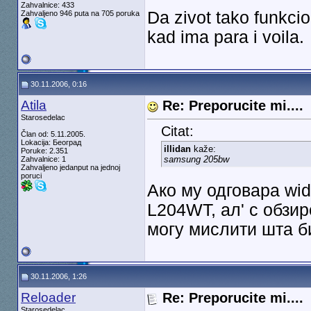
Zahvalnice: 433
Da zivot tako funkcio
Zahvaljeno 946 puta na 705 poruka
kad ima para i voila.
30.11.2006, 0:16
Atila
Re: Preporucite mi....
Starosedelac
Citat:
Član od: 5.11.2005.
Lokacija: Београд
illidan
kaže:
Poruke: 2.351
samsung 205bw
Zahvalnice: 1
Zahvaljeno jedanput na jednoj
poruci
Ако му одговара wi
L204WT, ал' с обзир
могу мислити шта би
30.11.2006, 1:26
Reloader
Re: Preporucite mi....
Starosedelac