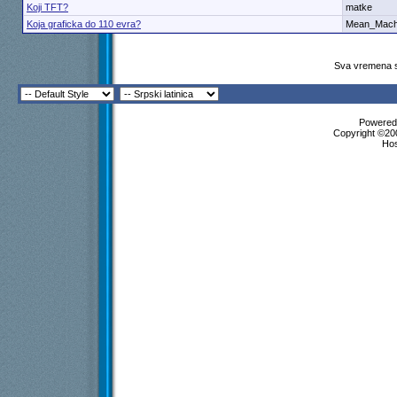
Koji TFT?
matke
Koja graficka do 110 evra?
Mean_Mach
Sva vremena s
Powered 
Copyright ©200
Ho