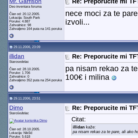
Mr. Garrison
Re: Preporucite mi TF
Deo inventara foruma
nece moci za te pare
Član od: 20.12.2005.
Lokacija: South Park
izvoli...
Poruke: 4.887
Zahvalnice: 98
Zahvaljeno 164 puta na 141 poruka
29.11.2006, 23:09
illidan
Re: Preporucite mi TF
Starosedelac
pa nisam rekao za te
Član od: 28.10.2005.
Poruke: 1.706
100€ i milina
Zahvalnice: 0
Zahvaljeno 352 puta na 254 poruka
29.11.2006, 23:51
Dimo
Re: Preporucite mi TF
Starośeđelac
Citat:
illidan
kaže:
Član od: 28.10.2005.
pa nisam rekao za te pare, ali ako h
Lokacija: Nikšić
Poruke: 5.618