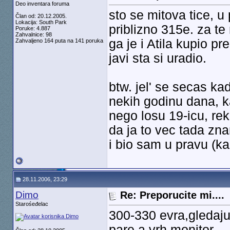
Deo inventara foruma
sto se mitova tice, u
Član od: 20.12.2005.
Lokacija: South Park
priblizno 315e. za t
Poruke: 4.887
Zahvalnice: 98
ga je i Atila kupio p
Zahvaljeno 164 puta na 141 poruka
javi sta si uradio.
btw. jel' se secas k
nekih godinu dana, ka
nego losu 19-icu, rek
da ja to vec tada z
i bio sam u pravu (k
28.11.2006, 23:29
Dimo
Re: Preporucite mi....
Starośeđelac
300-330 evra,gledaju
pare,a vrh monitor.