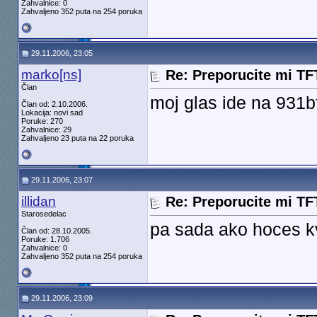
Zahvalnice: 0
Zahvaljeno 352 puta na 254 poruka
29.11.2006, 23:05
marko[ns]
Re: Preporucite mi TF
Član
moj glas ide na 931
Član od: 2.10.2006.
Lokacija: novi sad
Poruke: 270
Zahvalnice: 29
Zahvaljeno 23 puta na 22 poruka
29.11.2006, 23:07
illidan
Re: Preporucite mi TF
Starosedelac
pa sada ako hoces kv
Član od: 28.10.2005.
Poruke: 1.706
Zahvalnice: 0
Zahvaljeno 352 puta na 254 poruka
29.11.2006, 23:09