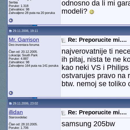
odnosno da li mi gar
Serbia
Poruke: 1.318
modeli?
Zahvalnice: 98
Zahvaljeno 28 puta na 20 poruka
29.11.2006, 19:11
Mr. Garrison
Re: Preporucite mi....
Deo inventara foruma
najverovatnije ti nece
Član od: 20.12.2005.
Lokacija: South Park
ih pitaj, nista te ne
Poruke: 4.887
Zahvalnice: 98
kao neki VS i Philips
Zahvaljeno 164 puta na 141 poruka
ostvarujes pravo na r
btw. nemoj se toliko 
29.11.2006, 23:02
illidan
Re: Preporucite mi....
Starosedelac
samsung 205bw
Član od: 28.10.2005.
Poruke: 1.706