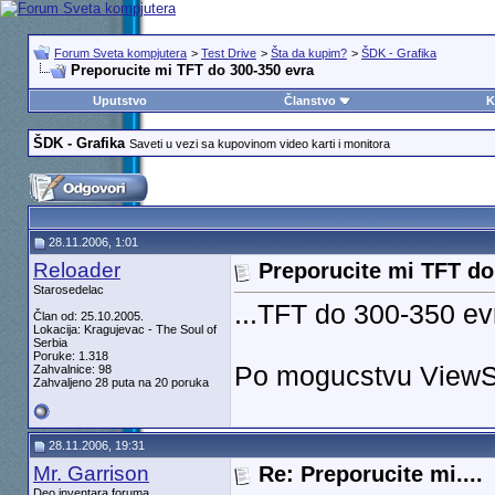
Forum Sveta kompjutera
>
Test Drive
>
Šta da kupim?
>
ŠDK - Grafika
Preporucite mi TFT do 300-350 evra
Uputstvo
Članstvo
K
ŠDK - Grafika
Saveti u vezi sa kupovinom video karti i monitora
28.11.2006, 1:01
Reloader
Preporucite mi TFT do
Starosedelac
...TFT do 300-350 ev
Član od: 25.10.2005.
Lokacija: Kragujevac - The Soul of
Serbia
Poruke: 1.318
Po mogucstvu View
Zahvalnice: 98
Zahvaljeno 28 puta na 20 poruka
28.11.2006, 19:31
Mr. Garrison
Re: Preporucite mi....
Deo inventara foruma