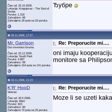
Ђубре
Član od: 25.10.2005.
Lokacija: Kragujevac - The Soul of
Serbia
Poruke: 1.318
Zahvalnice: 98
Zahvaljeno 28 puta na 20 poruka
30.11.2006, 17:27
Mr. Garrison
Re: Preporucite mi....
Deo inventara foruma
oni imaju kooperaciju
Član od: 20.12.2005.
Lokacija: South Park
monitore sa Philipso
Poruke: 4.887
Zahvalnice: 98
Zahvaljeno 164 puta na 141 poruka
30.11.2006, 21:23
K'R' HooD
Re: Preporucite mi....
Veteran
Moze li se uzeti kak
Član od: 30.5.2006.
Lokacija: Wien
Poruke: 603
Zahvalnice: 90
Zahvaljeno 70 puta na 25 poruka