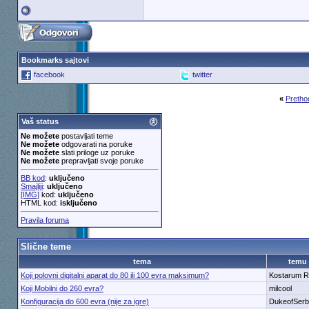
Bookmarks sajtovi
facebook
twitter
«
Pretho
Vaš status
Ne možete
postavljati teme
Ne možete
odgovarati na poruke
Ne možete
slati priloge uz poruke
Ne možete
prepravljati svoje poruke
BB kod
:
uključeno
Smajliji
:
uključeno
[IMG]
kod:
uključeno
HTML kod:
isključeno
Pravila foruma
Slične teme
tema
temu
Koji polovni digitalni aparat do 80 ili 100 evra maksimum?
Kostarum R
Koji Mobilni do 260 evra?
milcool
Konfiguracija do 600 evra (nije za igre)
DukeofSerb