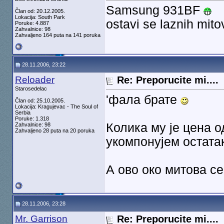
Samsung 931BF
Član od: 20.12.2005.
Lokacija: South Park
ostavi se laznih mit
Poruke: 4.887
Zahvalnice: 98
Zahvaljeno 164 puta na 141 poruka
28.11.2006, 23:22
Reloader
Re: Preporucite mi....
Starosedelac
'фала брате
Član od: 25.10.2005.
Lokacija: Kragujevac - The Soul of
Serbia
Poruke: 1.318
Колика му је цена о
Zahvalnice: 98
Zahvaljeno 28 puta na 20 poruka
укомпонујем остата
А ово око митова с
28.11.2006, 23:28
Mr. Garrison
Re: Preporucite mi....