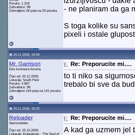
izdrzljivoscu - dakle
Poruke: 1.318
- ne planiram da ga 
Zahvalnice: 98
Zahvaljeno 28 puta na 20 poruka
S toga kolike su san
pixeli i ostale glupost
29.11.2006, 18:08
Mr. Garrison
Re: Preporucite mi....
Deo inventara foruma
to ti niko sa sigurno
Član od: 20.12.2005.
Lokacija: South Park
trebalo bi sve da bud
Poruke: 4.887
Zahvalnice: 98
Zahvaljeno 164 puta na 141 poruka
29.11.2006, 18:33
Reloader
Re: Preporucite mi....
Starosedelac
A kad ga uzmem jel t
Član od: 25.10.2005.
Lokacija: Kragujevac - The Soul of