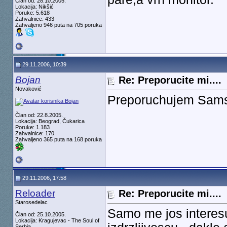
Član od: 28.10.2005.
Lokacija: Nikšić
Poruke: 5.618
Zahvalnice: 433
Zahvaljeno 946 puta na 705 poruka
29.11.2006, 10:39
Bojan
Re: Preporucite mi....
Novaković
Preporuchujem Sams
Član od: 22.8.2005.
Lokacija: Beograd, Čukarica
Poruke: 1.183
Zahvalnice: 170
Zahvaljeno 365 puta na 168 poruka
29.11.2006, 17:58
Reloader
Re: Preporucite mi....
Starosedelac
Samo me jos interesu
Član od: 25.10.2005.
Lokacija: Kragujevac - The Soul of
Serbia