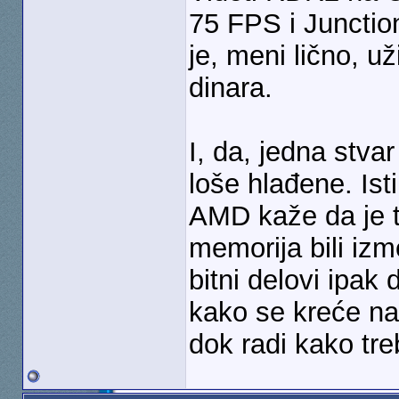
75 FPS i Junctio
je, meni lično, 
dinara.
I, da, jedna stva
loše hlađene. Ist
AMD kaže da je t
memorija bili izm
bitni delovi ipak
kako se kreće na
dok radi kako tre