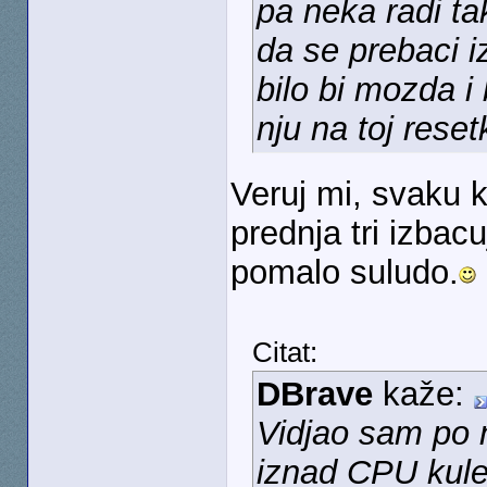
pa neka radi t
da se prebaci i
bilo bi mozda i
nju na toj reset
Veruj mi, svaku 
prednja tri izbac
pomalo suludo.
Citat:
DBrave
kaže:
Vidjao sam po 
iznad CPU kule