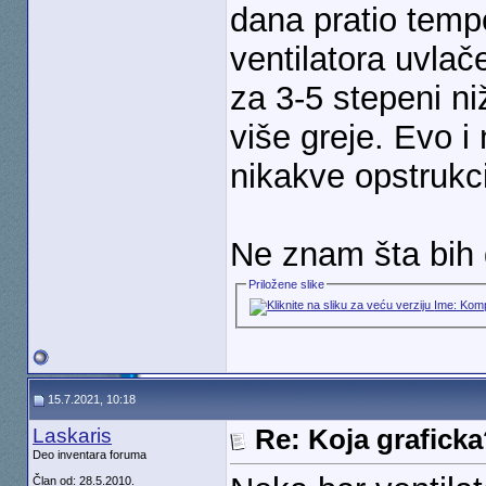
dana pratio temp
ventilatora uvla
za 3-5 stepeni n
više greje. Evo i
nikakve opstrukc
Ne znam šta bih
Priložene slike
15.7.2021, 10:18
Laskaris
Re: Koja grafick
Deo inventara foruma
Član od: 28.5.2010.