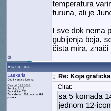
temperatura vari
furuna, ali je Jun
I sve dok nema p
gubljenja boja, se
čista mira, znači
15.7.2021, 8:55
Laskaris
Re: Koja grafick
Deo inventara foruma
Citat:
Član od: 28.5.2010.
Poruke: 4.417
Zahvalnice: 732
sa 5 komada 14
Zahvaljeno 1.302 puta na 994
poruka
jednom 12-ico