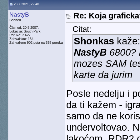
23.7.2021, 22:40
NastyB
Re: Koja grafick
Banned
Citat:
Član od: 20.8.2007.
Lokacija: South Park
Poruke: 2.627
Shonkas
kaže
Zahvalnice: 164
Zahvaljeno 902 puta na 538 poruka
NastyB
6800? N
mozes SAM test
karte da jurim
Posle nedelju i 
da ti kažem - ig
samo da ne koris
undervoltovao. N
lakoćom. RDR2 o