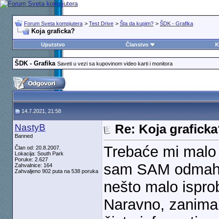
Forum Sveta kompjutera
>
Test Drive
>
Šta da kupim?
>
ŠDK - Grafika
Koja graficka?
Uputstvo
Članstvo
K
ŠDK - Grafika
Saveti u vezi sa kupovinom video karti i monitora
14.7.2021, 21:58
NastyB
Re: Koja grafick
Banned
Trebaće mi malo 
Član od: 20.8.2007.
Lokacija: South Park
Poruke: 2.627
sam SAM odmah p
Zahvalnice: 164
Zahvaljeno 902 puta na 538 poruka
nešto malo ispr
Naravno, zanimal