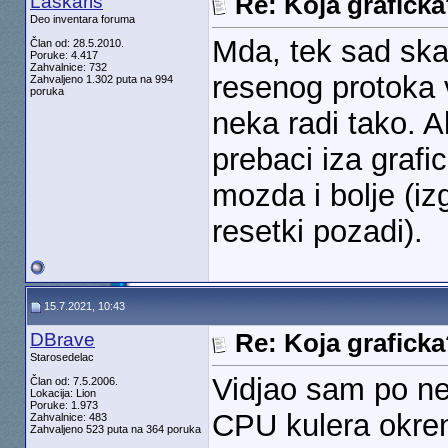
Laskaris
Re: Koja grafick
Deo inventara foruma
Mda, tek sad skap
Član od: 28.5.2010.
Poruke: 4.417
Zahvalnice: 732
resenog protoka v
Zahvaljeno 1.302 puta na 994
poruka
neka radi tako. 
prebaci iza grafi
mozda i bolje (i
resetki pozadi).
15.7.2021, 10:43
DBrave
Re: Koja grafick
Starosedelac
Vidjao sam po ne
Član od: 7.5.2006.
Lokacija: Lion
Poruke: 1.973
CPU kulera okren
Zahvalnice: 483
Zahvaljeno 523 puta na 364 poruka