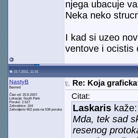
njega ubacuje va
Neka neko strucni
I kad si uzeo no
ventove i ocistis
15.7.2021, 11:01
NastyB
Re: Koja grafick
Banned
Citat:
Član od: 20.8.2007.
Lokacija: South Park
Poruke: 2.627
Laskaris
kaže
Zahvalnice: 164
Zahvaljeno 902 puta na 538 poruka
Mda, tek sad ska
resenog protoka