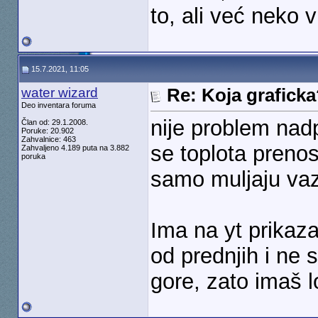
to, ali već neko
15.7.2021, 11:05
water wizard
Re: Koja grafick
Deo inventara foruma
nije problem nad
Član od: 29.1.2008.
Poruke: 20.902
Zahvalnice: 463
se toplota prenos
Zahvaljeno 4.189 puta na 3.882
poruka
samo muljaju va
Ima na yt prikaz
od prednjih i ne 
gore, zato imaš 