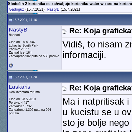
Sledećih 2 korisnika se zahvaljuje korisniku water wizard na korisn
Gadoguz
(15.7.2021),
NastyB
(15.7.2021)
15.7.2021, 11:16
NastyB
Re: Koja grafick
Banned
Vidiš, to nisam z
Član od: 20.8.2007.
Lokacija: South Park
Poruke: 2.627
informaciji.
Zahvalnice: 164
Zahvaljeno 902 puta na 538 poruka
15.7.2021, 11:20
Laskaris
Re: Koja grafick
Deo inventara foruma
Ma i natpritisak i
Član od: 28.5.2010.
Poruke: 4.417
Zahvalnice: 732
u kucistu se u ov
Zahvaljeno 1.302 puta na 994
poruka
sto je bolje nego