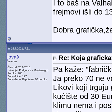
I to baš na Valha
frejmovi išli do 
Dobra grafička,ž
15.7.2021, 7:51
jovaš
Re: Koja grafick
Veteran
Pa kaže: "fabrič
Član od: 23.9.2013.
Lokacija: Podgorica - Montenegro
Poruke: 963
Ja preko 70 ne v
Zahvalnice: 127
Zahvaljeno 96 puta na 80 poruka
Likovi koji trguj
kućište od 30 Eur
klimu nema i posl