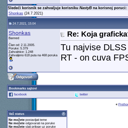
Sledeći korisnik se zahvaljuje korisniku
NastyB
na korisnoj poruci:
Shonkas
(24.7.2021)
24.7.2021, 15:04
Shonkas
Re: Koja grafick
Banned
Tu najvise DLSS 
Član od: 2.11.2005.
Poruke: 5.379
Zahvalnice: 1.248
RT - on cuva FPS
Zahvaljeno 618 puta na 468 poruka
Bookmarks sajtovi
facebook
twitter
«
Pretho
Vaš status
Ne možete
postavljati teme
Ne možete
odgovarati na poruke
Ne možete
slati priloge uz poruke