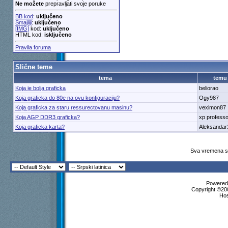
Ne možete
prepravljati svoje poruke
BB kod
:
uključeno
Smajliji
:
uključeno
[IMG]
kod:
uključeno
HTML kod:
isključeno
Pravila foruma
Slične teme
tema
temu
Koja je bolja graficka
beliorao
Koja graficka do 80e na ovu konfiguraciju?
Ogy987
Koja graficka za staru ressurectovanu masinu?
veximon87
Koja AGP DDR3 graficka?
xp professo
Koja graficka karta?
Aleksandar
Sva vremena su
Powered 
Copyright ©200
Ho