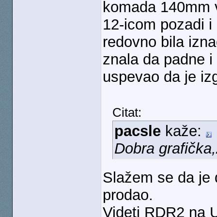
komada 140mm ve
12-icom pozadi i
redovno bila izna
znala da padne i
uspevao da je iz
Citat:
pacsle
kaže:
Dobra grafička
Slažem se da je d
prodao.
Videti RDR2 na 