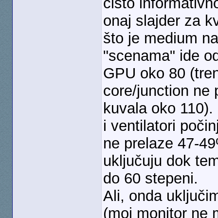
čisto informativn
onaj slajder za 
što je medium na
"scenama" ide o
GPU oko 80 (trenu
core/junction ne
kuvala oko 110).
i ventilatori počin
ne prelaze 47-49
uključuju dok te
do 60 stepeni.
Ali, onda uključi
(moj monitor ne m