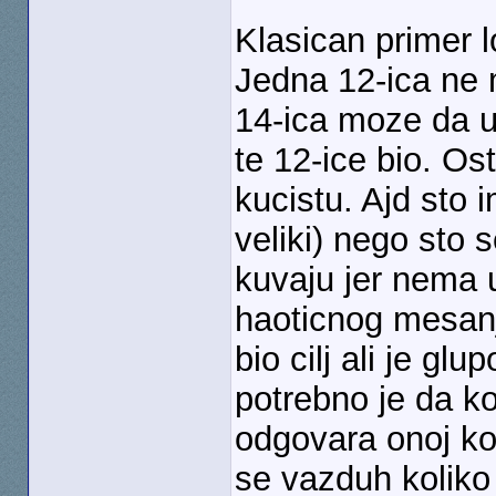
Klasican primer 
Jedna 12-ica ne 
14-ica moze da ug
te 12-ice bio. Os
kucistu. Ajd sto i
veliki) nego sto
kuvaju jer nema 
haoticnog mesanj
bio cilj ali je gl
potrebno je da ko
odgovara onoj koj
se vazduh koliko