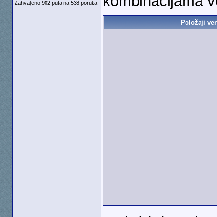
kombinacijama ve
Zahvaljeno 902 puta na 538 poruka
Položaji ven