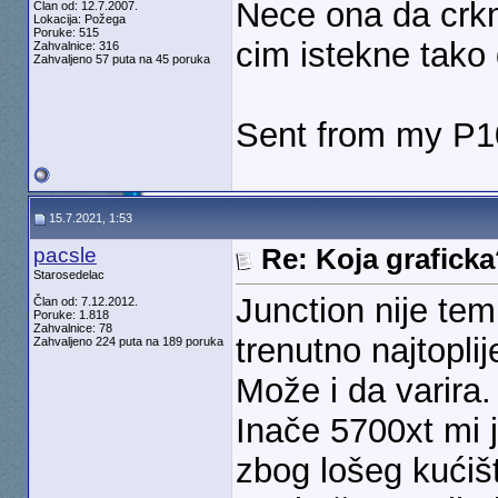
Nece ona da crkn
Član od: 12.7.2007.
Lokacija: Požega
Poruke: 515
cim istekne tako d
Zahvalnice: 316
Zahvaljeno 57 puta na 45 poruka
Sent from my P10
15.7.2021, 1:53
pacsle
Re: Koja grafick
Starosedelac
Junction nije te
Član od: 7.12.2012.
Poruke: 1.818
Zahvalnice: 78
trenutno najtopli
Zahvaljeno 224 puta na 189 poruka
Može i da varira.
Inače 5700xt mi j
zbog lošeg kućiš