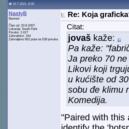
15.7.2021, 8:35
NastyB
Re: Koja grafick
Banned
Citat:
Član od: 20.8.2007.
Lokacija: South Park
Poruke: 2.627
jovaš
kaže:
Zahvalnice: 164
Zahvaljeno 902 puta na 538 poruka
Pa kaže: "fabr
Ja preko 70 ne 
Likovi koji trg
u kućište od 30
sobu đe klimu n
Komedija.
"Paired with this 
identify the 'hot