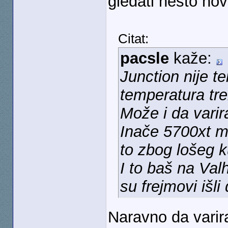
gledati nešto no
Citat:
pacsle
kaže:
Junction nije t
temperatura tre
Može i da varir
Inače 5700xt mi
to zbog lošeg k
I to baš na Val
su frejmovi išl
Naravno da varir