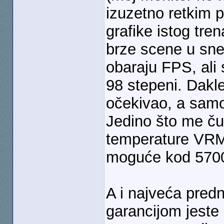
izuzetno retkim 
grafike istog tre
brze scene u sne
obaraju FPS, ali 
98 stepeni. Dakl
očekivao, a samo
Jedino što me čud
temperature VRM-
moguće kod 570
A i najveća pred
garancijom jeste 