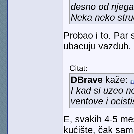
desno od njega
Neka neko strucn
Probao i to. Par 
ubacuju vazduh.
Citat:
DBrave
kaže:
I kad si uzeo 
ventove i ocisti
E, svakih 4-5 m
kućište, čak sam