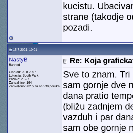
kucistu. Ubacivan
strane (takodje o
pozadi.
15.7.2021, 10:01
NastyB
Re: Koja grafick
Banned
Sve to znam. Tri
Član od: 20.8.2007.
Lokacija: South Park
Poruke: 2.627
sam gornje dve n
Zahvalnice: 164
Zahvaljeno 902 puta na 538 poruka
dana pratio temp
(bližu zadnjem d
vazduh i par dan
sam obe gornje n