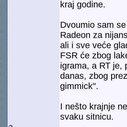
kraj godine.
Dvoumio sam se i
Radeon za nijans
ali i sve veće g
FSR će zbog lake 
igrama, a RT je,
danas, zbog pre
gimmick".
I nešto krajnje n
svaku sitnicu.