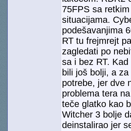
75FPS sa retkim
situacijama. Cy
podešavanjima 6
RT tu frejmrejt 
zagledati po nebi
sa i bez RT. Kad 
bili još bolji, a
potrebe, jer dve 
problema tera n
teče glatko kao 
Witcher 3 bolje 
deinstalirao jer