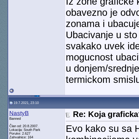
Iz zone graficke 
obavezno je odvo
zonama i ubacuje
Ubacivanje u sto
svakako uvek ide
mogucnost ubaciv
u donjem/srednje
termickom smislu
19.7.2021, 23:10
NastyB
Re: Koja grafick
Banned
Evo kako su sa HC
Član od: 20.8.2007.
Lokacija: South Park
Poruke: 2.627
Zahvalnice: 164