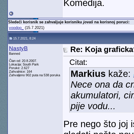
Komedija.
Sledeći korisnik se zahvaljuje korisniku
jovaš
na korisnoj poruci:
voodoo_
(15.7.2021)
15.7.2021, 8:24
NastyB
Re: Koja grafick
Banned
Citat:
Član od: 20.8.2007.
Lokacija: South Park
Poruke: 2.627
Markius
kaže:
Zahvalnice: 164
Zahvaljeno 902 puta na 538 poruka
Nece ona da cr
akumulatori, cim
pije vodu...
Pre nego što joj 