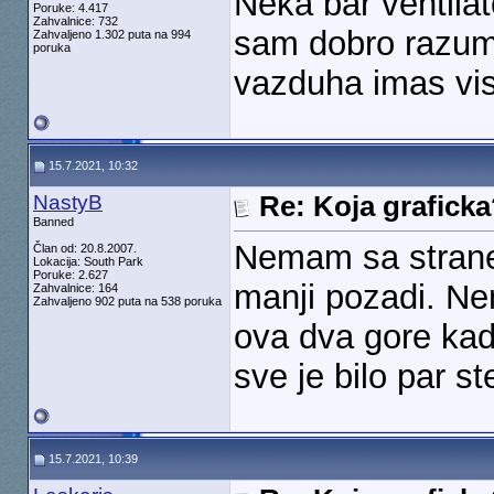
Neka bar ventilat
Poruke: 4.417
Zahvalnice: 732
sam dobro razum
Zahvaljeno 1.302 puta na 994
poruka
vazduha imas vis
15.7.2021, 10:32
NastyB
Re: Koja grafick
Banned
Nemam sa strane,
Član od: 20.8.2007.
Lokacija: South Park
Poruke: 2.627
manji pozadi. Ne
Zahvalnice: 164
Zahvaljeno 902 puta na 538 poruka
ova dva gore ka
sve je bilo par s
15.7.2021, 10:39