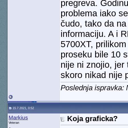
pregreva. Godinu
problema iako se 
čudo, tako da na
informaciju. A i 
5700XT, prilikom
proseku bile 10 
nije ni znojio, j
skoro nikad nije 
Poslednja ispravka:
15.7.2021, 0:52
Markius
Koja graficka?
Veteran