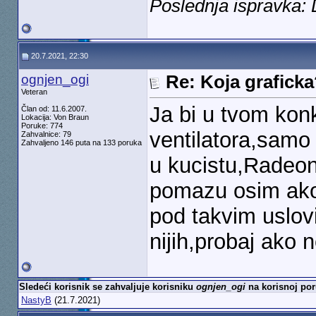
Poslednja ispravka:
20.7.2021, 22:30
ognjen_ogi
Re: Koja grafick
Veteran
Ja bi u tvom kon
Član od: 11.6.2007.
Lokacija: Von Braun
Poruke: 774
ventilatora,samo
Zahvalnice: 79
Zahvaljeno 146 puta na 133 poruka
u kucistu,Radeon
pomazu osim ako p
pod takvim uslovim
nijih,probaj ako 
Sledeći korisnik se zahvaljuje korisniku
ognjen_ogi
na korisnoj por
NastyB
(21.7.2021)