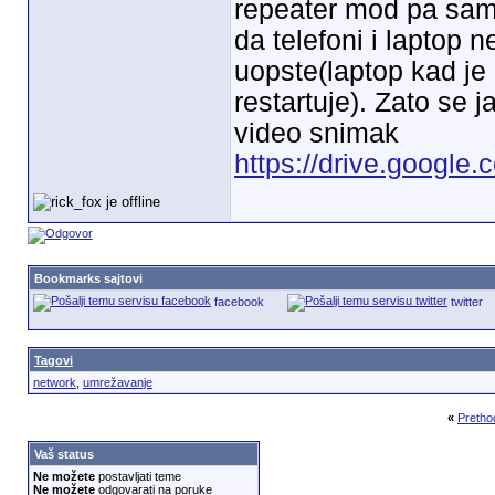
repeater mod pa sam h
da telefoni i laptop n
uopste(laptop kad je
restartuje). Zato se 
video snimak
https://drive.google.
Bookmarks sajtovi
facebook
twitter
Tagovi
network
,
umrežavanje
«
Pretho
Vaš status
Ne možete
postavljati teme
Ne možete
odgovarati na poruke