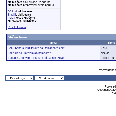
Ne možete
slati priloge uz poruke
Ne možete
prepravljati svoje poruke
BB kod
:
uključeno
Smajliji
:
uključeno
[IMG]
kod:
uključeno
HTML kod:
isključeno
Pravila foruma
Slične teme
tema
temu
FAQ: Kako skinuti fajlove sa Rapidshare.com?
ZoNi
Kako da se umrežim sa komšom?
doctor
Zadaci sa bitovima, ili kako već da ih nazovem..
forrest_gu
Sva vremena s
Powered 
Copyright ©200
Ho