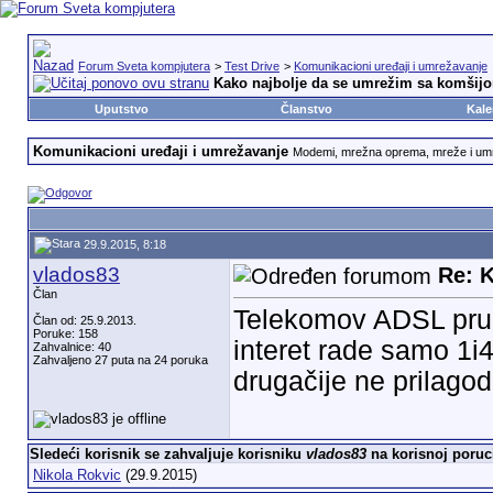
Forum Sveta kompjutera
>
Test Drive
>
Komunikacioni uređaji i umrežavanje
Kako najbolje da se umrežim sa komšij
Uputstvo
Članstvo
Kale
Komunikacioni uređaji i umrežavanje
Modemi, mrežna oprema, mreže i u
29.9.2015, 8:18
vlados83
Re: 
Član
Telekomov ADSL pruž
Član od: 25.9.2013.
Poruke: 158
interet rade samo 1i4-
Zahvalnice: 40
Zahvaljeno 27 puta na 24 poruka
drugačije ne prilago
Sledeći korisnik se zahvaljuje korisniku
vlados83
na korisnoj poruc
Nikola Rokvic
(29.9.2015)