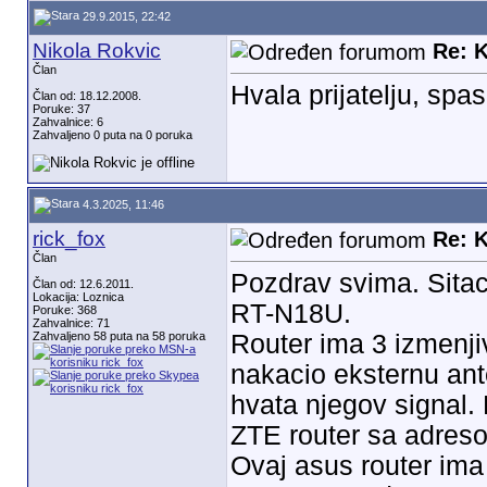
29.9.2015, 22:42
Nikola Rokvic
Re: 
Član
Hvala prijatelju, spa
Član od: 18.12.2008.
Poruke: 37
Zahvalnice: 6
Zahvaljeno 0 puta na 0 poruka
4.3.2025, 11:46
rick_fox
Re: 
Član
Pozdrav svima. Sitac
Član od: 12.6.2011.
Lokacija: Loznica
RT-N18U.
Poruke: 368
Zahvalnice: 71
Zahvaljeno 58 puta na 58 poruka
Router ima 3 izmenji
nakacio eksternu ant
hvata njegov signal.
ZTE router sa adreso
Ovaj asus router ima