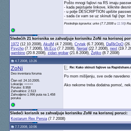
Pošto mnogi fajlovi na RS imaju passwo
- kada pejstujete linkove, kliknite de
- u polje DESCRIPTION upišite password
- sada će vam se uz skinuti fajl (npr. I
Poslednja ispravka: urke (7.7.2008 u
11:58
) Ra
Sledećih 21 korisnika se zahvaljuje korisniku ZoNi na korisnoj por
1972
(12.10.2008),
AkulM
(4.7.2008),
Crytek
(6.7.2008),
DaRkOoO
(26.
Psycho
(7.7.2008),
Mr.Eco
(7.7.2008),
Nergal
(22.7.2008),
next
(19.7.2
gambino
(20.8.2008),
zidan grobar
(21.8.2008),
Željko
(8.7.2008)
4.7.2008, 13:26
ZoNi
Re: Kako skinuti fajlove sa Rapidshare
Deo inventara foruma
Po mom mišljenju, sve ovde navedeno je
Član od: 24.10.2005.
Lokacija: ÷÷÷÷÷
Ako nekome treba dodatna pomoć, neka mi
Poruke: 8.958
Zahvalnice: 2.513
Zahvaljeno 1.996 puta na 1.458
poruka
Sledeći korisnik se zahvaljuje korisniku
ZoNi
na korisnoj poruci:
Kostarum Rex Persia
(7.7.2008)
7.7.2008, 10:06