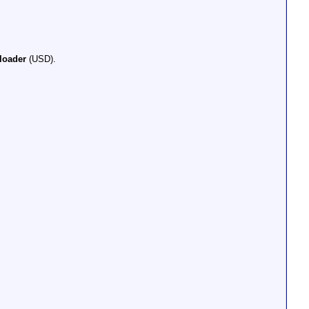
loader
(USD).