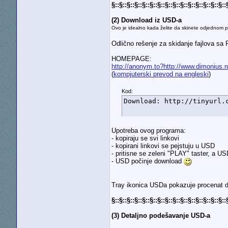
§::§::§::§::§::§::§::§::§::§::§::§::§::§::§::
(2) Download iz USD-a
Ovo je idealno kada želite da skinete odjednom pu
Odlično rešenje za skidanje fajlova sa 
HOMEPAGE:
http://anonym.to?http://www.dimonius.
(
kompjuterski prevod na engleski
)
Kod:
Download: http://tinyurl.
Upotreba ovog programa:
- kopiraju se svi linkovi
- kopirani linkovi se pejstuju u USD
- pritisne se zeleni "PLAY" taster, a U
- USD počinje download
Tray ikonica USDa pokazuje procenat 
§::§::§::§::§::§::§::§::§::§::§::§::§::§::§::
(3) Detaljno podešavanje USD-a