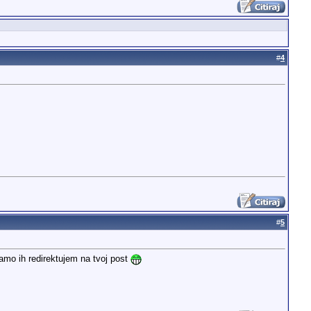
#
4
#
5
amo ih redirektujem na tvoj post