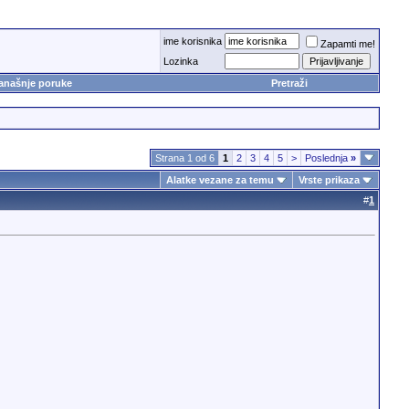
ime korisnika
Zapamti me!
Lozinka
anašnje poruke
Pretraži
Strana 1 od 6
1
2
3
4
5
>
Poslednja
»
Alatke vezane za temu
Vrste prikaza
#
1