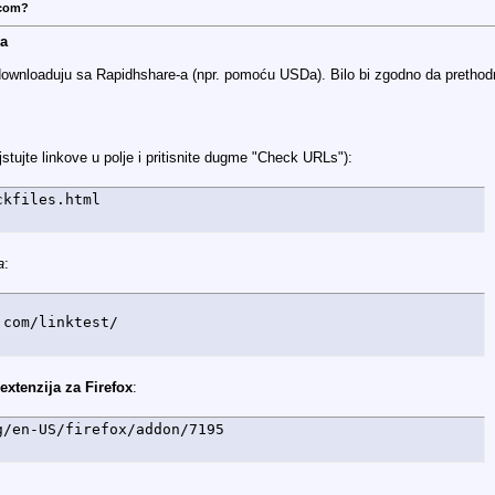
.com?
va
ownloaduju sa Rapidhshare-a (npr. pomoću USDa). Bilo bi zgodno da prethodno prove
tujte linkove u polje i pritisnite dugme "Check URLs"):
ckfiles.html
a
:
.com/linktest/
extenzija za Firefox
:
g/en-US/firefox/addon/7195