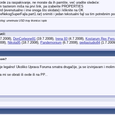
rde za raspakivanje, ne morate da ih pamtite, već uradite sledeće:
snim tasterom miša na prvi link, pa izaberite PROPERTIES
 (evenutualno i ime onoga što skidate) i kliknite na OK
meNekogSuperFajla.part1.rar) snimiti i jedan tekstualni fajl sa tim potrebnim 
zlog: umetnuta USD tray ikonica i opis
uci:
7.2008),
DonCorleone91
(19.7.2008),
Irena 93
(4.7.2008),
Kostarum Rex Pers
008),
Nikola95
(18.7.2008),
Pandemonium
(6.7.2008),
pedjastudio84
(1.7.2009
.com?
 legalno! Ukoliko Uprava Foruma smatra drugačije, ja se izvinjavam i molim
 se obrati ili ovde ili na PP...