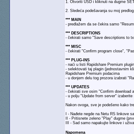
1. Otvoriti USD i kliknuti na dugme SE
2. Sledeća podešavanja su moj predlog 
*** MAIN
- predlažem da se čekira samo "Resume
*** DESCRIPTIONS
- čekirati samo "Save descriptions to 
*** MISC
- čekirati "Confirm program close", "Pa
*** PLUG-INS
- naći u listi Rapidshare Premium plugi
- selektovati taj plagin (jednostavnim 
Rapidshare Premium podacima
- u donjem delu tog prozora izabrati "R
*** UPDATES
- čekirati sve osim "Confirm download a
- u polju "Update from server" izaberite
Nakon ovoga, sve je podešeno kako tr
I - Nađete negde na Netu RS linkove s
II - Pritisnete zeleno "Play" dugme (prv
III - Sad samo napakujte linkove i uživ
Napomena