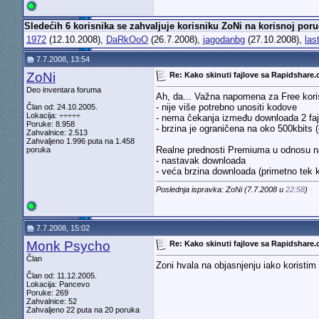
Sledećih 6 korisnika se zahvaljuje korisniku ZoNi na korisnoj poru
1972
(12.10.2008),
DaRkOoO
(26.7.2008),
jagodanbg
(27.10.2008),
las
7.7.2008, 13:54
ZoNi
Re: Kako skinuti fajlove sa Rapidshare
Deo inventara foruma
Ah, da... Važna napomena za Free kori
- nije više potrebno unositi kodove
Član od: 24.10.2005.
Lokacija: ÷÷÷÷÷
- nema čekanja između downloada 2 faj
Poruke: 8.958
- brzina je ograničena na oko 500kbits 
Zahvalnice: 2.513
Zahvaljeno 1.996 puta na 1.458
Realne prednosti Premiuma u odnosu n
poruka
- nastavak downloada
- veća brzina downloada (primetno tek 
Poslednja ispravka: ZoNi (7.7.2008 u
22:58
)
7.7.2008, 15:02
Monk Psycho
Re: Kako skinuti fajlove sa Rapidshare
Član
Zoni hvala na objasnjenju iako koristi
Član od: 11.12.2005.
Lokacija: Pancevo
Poruke: 269
Zahvalnice: 52
Zahvaljeno 22 puta na 20 poruka