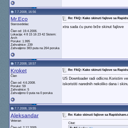
7.7.2008, 16:56
Mr.Eco
Re: FAQ: Kako skinuti fajlove sa Rapi
Starosedelac
xtra sada ću puno brže skinut fajlove
Član od: 19.4.2006.
Lokacija: 4 8 15 16 23 42 Sistem:
Arch
Poruke: 1.995
Zahvalnice: 239
Zahvaljeno 383 puta na 264 poruka
7.7.2008, 18:57
Kroket
Re: FAQ: Kako skinuti fajlove sa Rapi
Član
US Downloader radi odlicno.Koristim ve
Član od: 4.6.2008.
iskoristiti narednih nekoliko dana i ski
Poruke: 59
Zahvalnice: 5
Zahvaljeno 0 puta na 0 poruka
7.7.2008, 19:55
Aleksandar
Re: Kako skinuti fajlove sa Rapidshare
Veteran
Citat:
Član od: 2.12.2005.