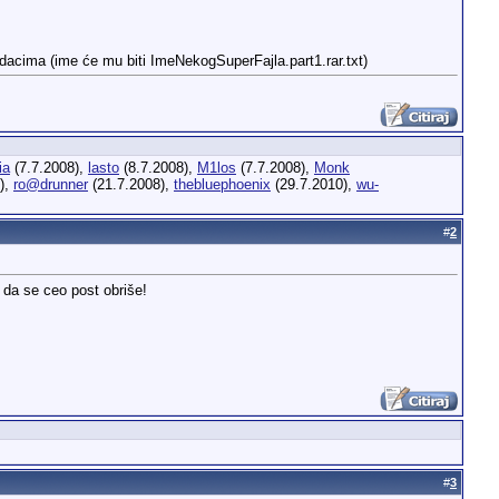
podacima (ime će mu biti ImeNekogSuperFajla.part1.rar.txt)
ia
(7.7.2008),
lasto
(8.7.2008),
M1los
(7.7.2008),
Monk
),
ro@drunner
(21.7.2008),
thebluephoenix
(29.7.2010),
wu-
#
2
 da se ceo post obriše!
#
3