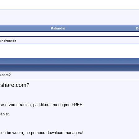
Kalendar
D
h kategorija
re.com?
idshare.com?
a se otvori stranica, pa kliknuti na dugme FREE:
anje:
mocu browsera, ne pomocu download managera!