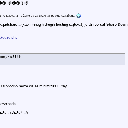
§::§: :§::§::§::§::§
no fajlova, a ne želite da za svaki fajl budete uz računar
Rapidshare-a (kao i mnogih drugih hosting sajtova!) je
Universal Share Down
ru/dusd.php
com/4s5lth
SD slobodno može da se minimizira u tray
downloada:
§::§: :§::§::§::§::§