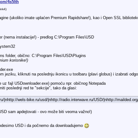
.com/4s5lth
ink4)
agine (ukoliko imate uplaćen Premium Rapidshare!), kao i Open SSL bibliotek
r (nema instalacije!) - predlog C:\Program Files\USD
System32
ns folder, obično: C:\Program Files\USD\Plugins
mium korisnike!)
der.exe
jeziku, kliknuti na poslednju ikonicu u toolbaru (plavi globus) i izabrati odgo
i se uz fajl USDownloader.exe) pomoću npr. običnog Notepada
iti poslednji red te "sekcije", tako da glasi:
/|nhttp://wels-bike.ru/usd/|nhttp://radio.interwave.ru/USD/|nhttp://mailded.or
 USD sam apdejtovati - ovo može biti veoma važno!)
podesimo USD i da počnemo da downloadujemo