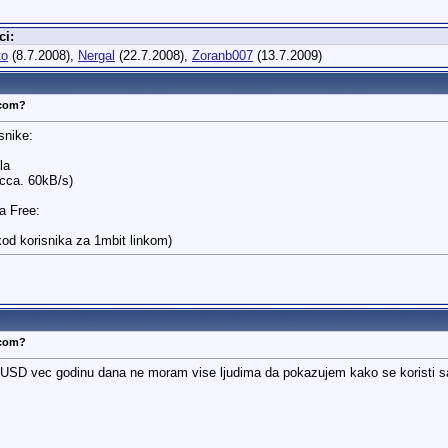
ci:
to
(8.7.2008),
Nergal
(22.7.2008),
Zoranb007
(13.7.2009)
.com?
snike:
la
(cca. 60kB/s)
a Free:
kod korisnika za 1mbit linkom)
.com?
m USD vec godinu dana ne moram vise ljudima da pokazujem kako se koristi s