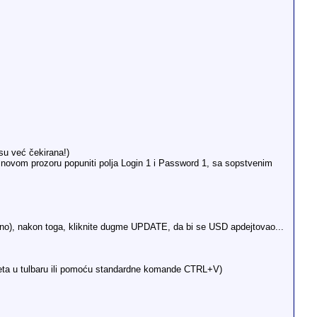
isu već čekirana!)
u novom prozoru popuniti polja Login 1 i Password 1, sa sopstvenim
eno), nakon toga, kliknite dugme UPDATE, da bi se USD apdejtovao...
meta u tulbaru ili pomoću standardne komande CTRL+V)