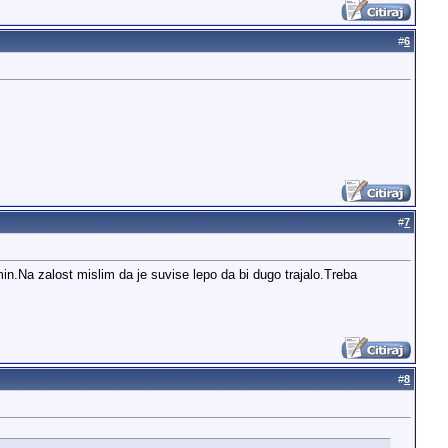
#
6
#
7
.Na zalost mislim da je suvise lepo da bi dugo trajalo.Treba
#
8