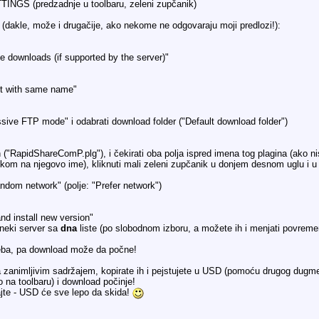
TTINGS (predzadnje u toolbaru, zeleni zupčanik)
(dakle, može i drugačije, ako nekome ne odgovaraju moji predlozi!):
 downloads (if supported by the server)"
txt with same name"
ssive FTP mode" i odabrati download folder ("Default download folder")
n ("RapidShareComP.plg"), i čekirati oba polja ispred imena tog plagina (ako n
klikom na njegovo ime), kliknuti mali zeleni zupčanik u donjem desnom uglu i 
andom network" (polje: "Prefer network")
nd install new version"
 neki server sa
dna
liste (po slobodnom izboru, a možete ih i menjati povrem
eba, pa download može da počne!
a zanimljivim sadržajem, kopirate ih i pejstujete u USD (pomoću drugog dug
o na toolbaru) i download počinje!
ajte - USD će sve lepo da skida!