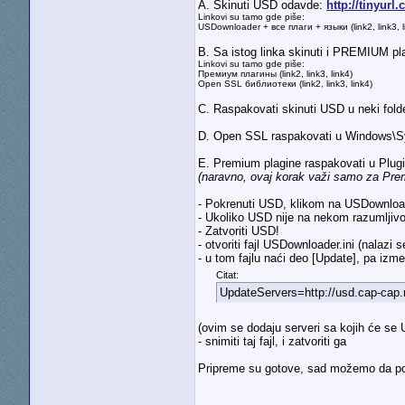
A. Skinuti USD odavde:
http://tinyurl
Linkovi su tamo gde piše:
USDownloader + все плаги + языки (link2, link3, l
B. Sa istog linka skinuti i PREMIUM pl
Linkovi su tamo gde piše:
Премиум плагины (link2, link3, link4)
Open SSL библиотеки (link2, link3, link4)
C. Raspakovati skinuti USD u neki folde
D. Open SSL raspakovati u Windows\
E. Premium plagine raspakovati u Plugi
(naravno, ovaj korak važi samo za Pre
- Pokrenuti USD, klikom na USDownloa
- Ukoliko USD nije na nekom razumljivom 
- Zatvoriti USD!
- otvoriti fajl USDownloader.ini (nalaz
- u tom fajlu naći deo [Update], pa izmen
Citat:
UpdateServers=http://usd.cap-cap.ru
(ovim se dodaju serveri sa kojih će se
- snimiti taj fajl, i zatvoriti ga
Pripreme su gotove, sad možemo da 