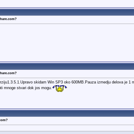
dshare.com?
dshare.com?
rziju1.3.5.1.Upravo skidam Win SP3 oko 600MB.Pauza izmedju delova je 1 min
nuti mnoge stvari dok jos mogu.
.com?