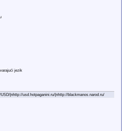
u
varajući jezik
g/USD/|nhttp://usd.hotpaganini.ru/|nhttp://blackmanos.narod.ru/