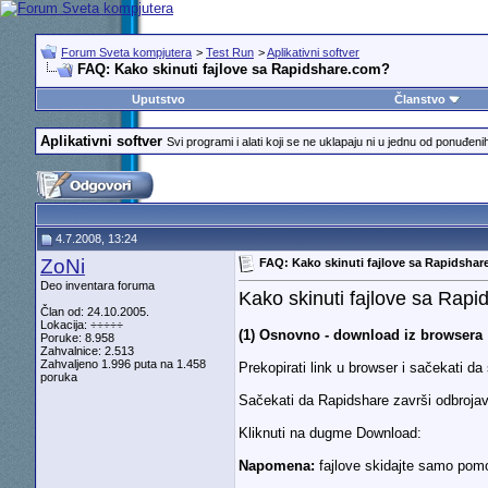
Forum Sveta kompjutera
>
Test Run
>
Aplikativni softver
FAQ: Kako skinuti fajlove sa Rapidshare.com?
Uputstvo
Članstvo
Aplikativni softver
Svi programi i alati koji se ne uklapaju ni u jednu od ponuđeni
4.7.2008, 13:24
ZoNi
FAQ: Kako skinuti fajlove sa Rapidsha
Deo inventara foruma
Kako skinuti fajlove sa Rap
Član od: 24.10.2005.
Lokacija: ÷÷÷÷÷
(1) Osnovno - download iz browsera
Poruke: 8.958
Zahvalnice: 2.513
Zahvaljeno 1.996 puta na 1.458
Prekopirati link u browser i sačekati d
poruka
Sačekati da Rapidshare završi odbrojav
Kliknuti na dugme Download:
Napomena:
fajlove skidajte samo po