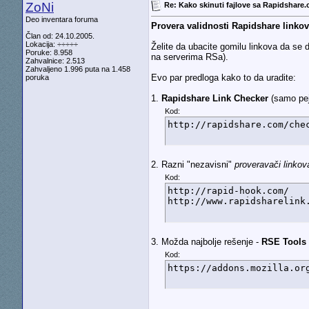
ZoNi
Re: Kako skinuti fajlove sa Rapidshare
Deo inventara foruma
Provera validnosti Rapidshare linko
Član od: 24.10.2005.
Lokacija: ÷÷÷÷÷
Želite da ubacite gomilu linkova da se d
Poruke: 8.958
na serverima RSa).
Zahvalnice: 2.513
Zahvaljeno 1.996 puta na 1.458
Evo par predloga kako to da uradite:
poruka
1.
Rapidshare Link Checker
(samo pejs
Kod:
http://rapidshare.com/che
2. Razni "nezavisni"
proveravači linkov
Kod:
http://rapid-hook.com/

http://www.rapidsharelink
3. Možda najbolje rešenje -
RSE Tools 
Kod:
https://addons.mozilla.or