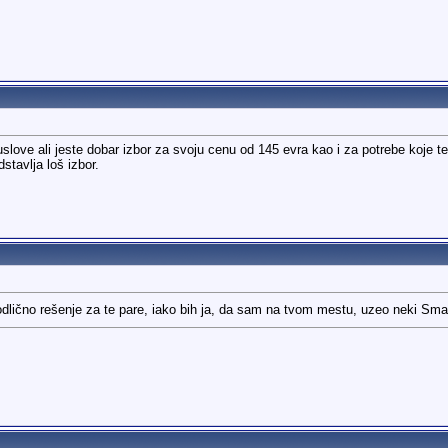
 uslove ali jeste dobar izbor za svoju cenu od 145 evra kao i za potrebe koje 
stavlja loš izbor.
 odlično rešenje za te pare, iako bih ja, da sam na tvom mestu, uzeo neki Sma