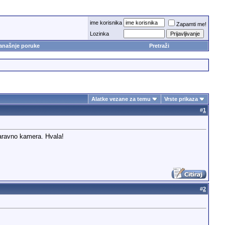
ime korisnika
Zapamti me!
Lozinka
anašnje poruke
Pretraži
Alatke vezane za temu
Vrste prikaza
#
1
naravno kamera. Hvala!
#
2