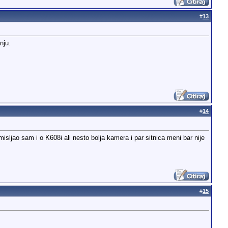
#
13
nju.
#
14
sljao sam i o K608i ali nesto bolja kamera i par sitnica meni bar nije
#
15