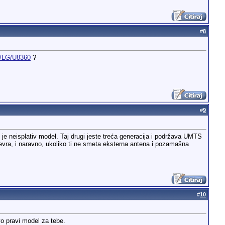
#
8
7/LG/U8360
?
#
9
no je neisplativ model. Taj drugi jeste treća generacija i podržava UMTS
0 evra, i naravno, ukoliko ti ne smeta eksterna antena i pozamašna
#
10
vo pravi model za tebe.