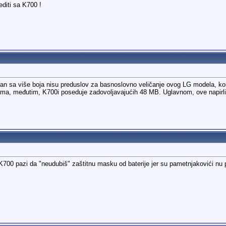
diti sa K700 !
ran sa više boja nisu preduslov za basnoslovno veličanje ovog LG modela, k
icama, međutim, K700i poseduje zadovoljavajućih 48 MB. Uglavnom, ove napirlit
0 pazi da "neudubiš" zaštitnu masku od baterije jer su pametnjakovići nu pr