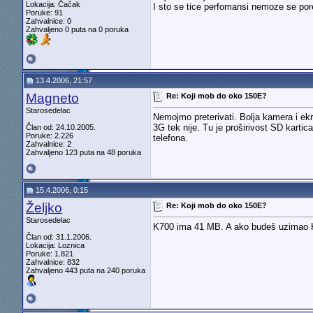
Lokacija: Čačak
I sto se tice perfomansi nemoze se pore
Poruke: 91
Zahvalnice: 0
Zahvaljeno 0 puta na 0 poruka
13.4.2006, 21:57
Magneto
Re: Koji mob do oko 150E?
Starosedelac
Nemojmo preterivati. Bolja kamera i ek
3G tek nije. Tu je proširivost SD kart
Član od: 24.10.2005.
Poruke: 2.226
telefona.
Zahvalnice: 2
Zahvaljeno 123 puta na 48 poruka
15.4.2006, 0:15
Željko
Re: Koji mob do oko 150E?
Starosedelac
K700 ima 41 MB. A ako budeš uzimao K70
Član od: 31.1.2006.
Lokacija: Loznica
Poruke: 1.821
Zahvalnice: 832
Zahvaljeno 443 puta na 240 poruka