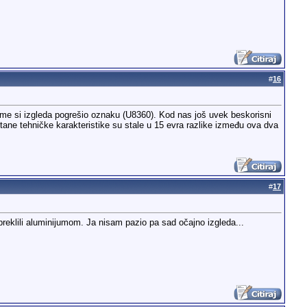
#
16
ome si izgleda pogrešio oznaku (U8360). Kod nas još uvek beskorisni
ane tehničke karakteristike su stale u 15 evra razlike između ova dva
#
17
eklili aluminijumom. Ja nisam pazio pa sad očajno izgleda...