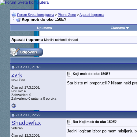
Forum Sveta kompjutera
>
Phone Zone
>
Aparati i oprema
Koji mob do oko 150E?
Uputstvo
Članstvo
Aparati i oprema
Mobilni telefoni i dodaci
27.3.2006, 21:48
zvrk
Koji mob do oko 150E?
Novi član
Sta biste mi preporucili? Nisam neki pr
Član od: 27.3.2006.
Poruke: 4
Zahvalnice: 0
Zahvaljeno 0 puta na 0 poruka
27.3.2006, 22:22
Shadowfax
Re: Koji mob do oko 150E?
Veteran
Jedini logican izbor po mom misljenju 
Član od: 12.3.2006.