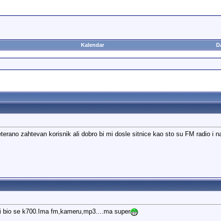
Kalendar
D
eterano zahtevan korisnik ali dobro bi mi dosle sitnice kao sto su FM radio i 
bi bio se k700.Ima fm,kameru,mp3....ma super