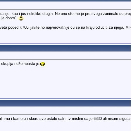
anije, kao i jos nekoliko drugih. No ono sto me je pre svega zanimalo su prep
o je dobro".
veta poded K700i javite no najverovatnije cu se na kraju odluciti za njega. Mi
skuplja i džombasta je.
 ima i kameru i skoro sve ostalo cak i tv mislim da je 6830 ali nisam sigura