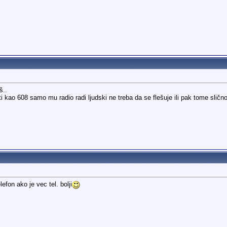
š..
sti kao 608 samo mu radio radi ljudski ne treba da se flešuje ili pak tome slično
efon ako je vec tel. bolji