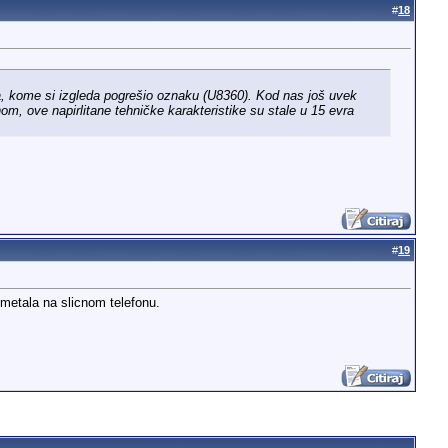
#
18
a, kome si izgleda pogrešio oznaku (U8360). Kod nas još uvek
m, ove napirlitane tehničke karakteristike su stale u 15 evra
#
19
smetala na slicnom telefonu.