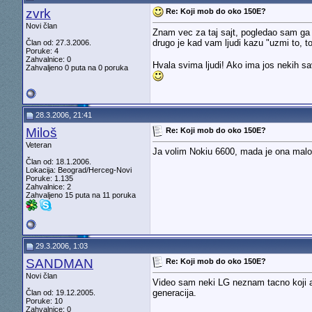
zvrk
Re: Koji mob do oko 150E?
Novi član
Znam vec za taj sajt, pogledao sam ga r
drugo je kad vam ljudi kazu "uzmi to, t
Član od: 27.3.2006.
Poruke: 4
Zahvalnice: 0
Hvala svima ljudi! Ako ima jos nekih sa
Zahvaljeno 0 puta na 0 poruka
28.3.2006, 21:41
Miloš
Re: Koji mob do oko 150E?
Veteran
Ja volim Nokiu 6600, mada je ona malo 
Član od: 18.1.2006.
Lokacija: Beograd/Herceg-Novi
Poruke: 1.135
Zahvalnice: 2
Zahvaljeno 15 puta na 11 poruka
29.3.2006, 1:03
SANDMAN
Re: Koji mob do oko 150E?
Novi član
Video sam neki LG neznam tacno koji ali
generacija.
Član od: 19.12.2005.
Poruke: 10
Zahvalnice: 0