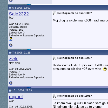
6.4.2006, 12:02
Sale2322
Re: Koji mob do oko 150E?
Član
Moj drug iz skole ima K608i i radi mu o
Član od: 2.1.2006.
Lokacija: Uzice
Poruke: 152
Zahvalnice: 3
Zahvaljeno 3 puta na 3 poruka
7.4.2006, 21:25
zvrk
Re: Koji mob do oko 150E?
Novi član
Hvala svima ljudi! Kupio sam K700i i sa
presudno da bih dao ~25 evra vise.
Član od: 27.3.2006.
Poruke: 4
Zahvalnice: 0
Zahvaljeno 0 puta na 0 poruka
13.4.2006, 21:29
miguel
Re: Koji mob do oko 150E?
Član
Ja imam ovaj Lg U3860 platio sam ga 17
Ni jednom nije trokirao za to vreme !
Član od: 30.12.2005.