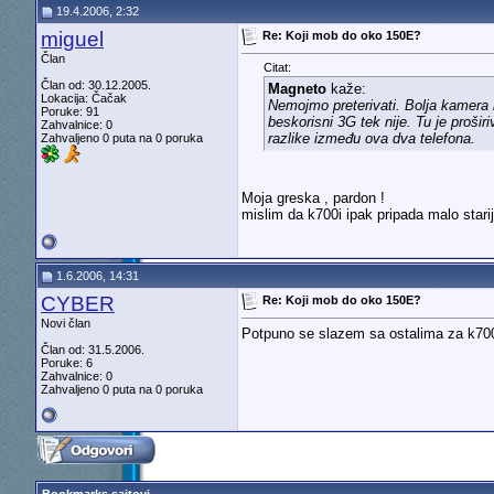
19.4.2006, 2:32
miguel
Re: Koji mob do oko 150E?
Član
Citat:
Član od: 30.12.2005.
Magneto
kaže:
Lokacija: Čačak
Nemojmo preterivati. Bolja kamera 
Poruke: 91
beskorisni 3G tek nije. Tu je proši
Zahvalnice: 0
razlike između ova dva telefona.
Zahvaljeno 0 puta na 0 poruka
Moja greska , pardon !
mislim da k700i ipak pripada malo starijo
1.6.2006, 14:31
CYBER
Re: Koji mob do oko 150E?
Novi član
Potpuno se slazem sa ostalima za k700 
Član od: 31.5.2006.
Poruke: 6
Zahvalnice: 0
Zahvaljeno 0 puta na 0 poruka