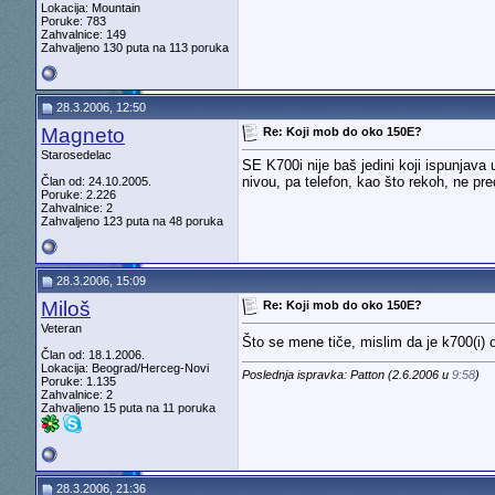
Lokacija: Mountain
Poruke: 783
Zahvalnice: 149
Zahvaljeno 130 puta na 113 poruka
28.3.2006, 12:50
Magneto
Re: Koji mob do oko 150E?
Starosedelac
SE K700i nije baš jedini koji ispunjava
nivou, pa telefon, kao što rekoh, ne pred
Član od: 24.10.2005.
Poruke: 2.226
Zahvalnice: 2
Zahvaljeno 123 puta na 48 poruka
28.3.2006, 15:09
Miloš
Re: Koji mob do oko 150E?
Veteran
Što se mene tiče, mislim da je k700(i)
Član od: 18.1.2006.
Lokacija: Beograd/Herceg-Novi
Poslednja ispravka: Patton (2.6.2006 u
9:58
)
Poruke: 1.135
Zahvalnice: 2
Zahvaljeno 15 puta na 11 poruka
28.3.2006, 21:36