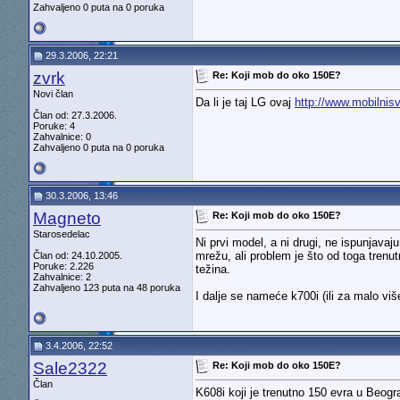
Zahvaljeno 0 puta na 0 poruka
29.3.2006, 22:21
zvrk
Re: Koji mob do oko 150E?
Novi član
Da li je taj LG ovaj
http://www.mobilnis
Član od: 27.3.2006.
Poruke: 4
Zahvalnice: 0
Zahvaljeno 0 puta na 0 poruka
30.3.2006, 13:46
Magneto
Re: Koji mob do oko 150E?
Starosedelac
Ni prvi model, a ni drugi, ne ispunjavaj
mrežu, ali problem je što od toga trenu
Član od: 24.10.2005.
Poruke: 2.226
težina.
Zahvalnice: 2
Zahvaljeno 123 puta na 48 poruka
I dalje se nameće k700i (ili za malo vi
3.4.2006, 22:52
Sale2322
Re: Koji mob do oko 150E?
Član
K608i koji je trenutno 150 evra u Beogra