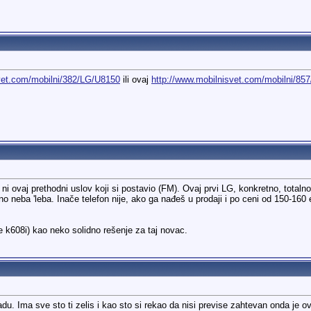
vet.com/mobilni/382/LG/U8150
ili ovaj
http://www.mobilnisvet.com/mobilni/85
u ni ovaj prethodni uslov koji si postavio (FM). Ovaj prvi LG, konkretno, total
tno neba 'leba. Inače telefon nije, ako ga nađeš u prodaji i po ceni od 150-16
še k608i) kao neko solidno rešenje za taj novac.
du. Ima sve sto ti zelis i kao sto si rekao da nisi previse zahtevan onda je o