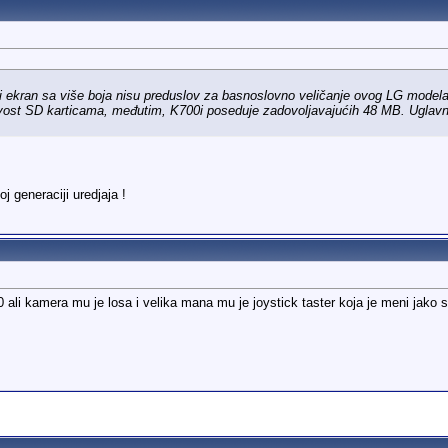
i ekran sa više boja nisu preduslov za basnoslovno veličanje ovog LG model
rivost SD karticama, međutim, K700i poseduje zadovoljavajućih 48 MB. Uglavno
j generaciji uredjaja !
ali kamera mu je losa i velika mana mu je joystick taster koja je meni jako 