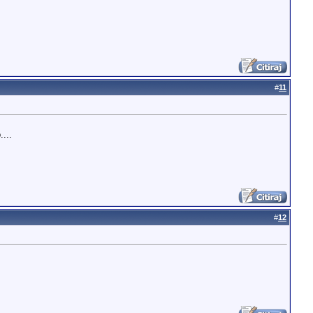
#
11
....
#
12