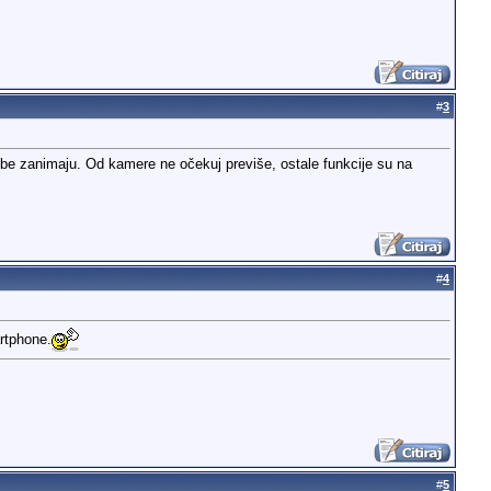
#
3
tebe zanimaju. Od kamere ne očekuj previše, ostale funkcije su na
#
4
rtphone.
#
5