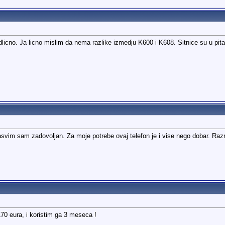
dlicno. Ja licno mislim da nema razlike izmedju K600 i K608. Sitnice su u pita
svim sam zadovoljan. Za moje potrebe ovaj telefon je i vise nego dobar. Razmi
0 eura, i koristim ga 3 meseca !