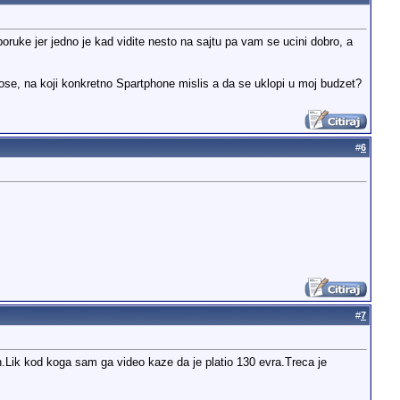
oruke jer jedno je kad vidite nesto na sajtu pa vam se ucini dobro, a
lose, na koji konkretno Spartphone mislis a da se uklopi u moj budzet?
#
6
#
7
n.Lik kod koga sam ga video kaze da je platio 130 evra.Treca je