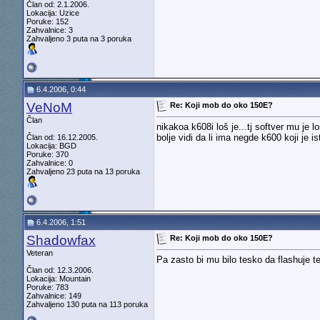
Član od: 2.1.2006.
Lokacija: Uzice
Poruke: 152
Zahvalnice: 3
Zahvaljeno 3 puta na 3 poruka
6.4.2006, 0:44
VeNoM
Re: Koji mob do oko 150E?
Član
nikakoa k608i loš je...tj softver mu je lo
bolje vidi da li ima negde k600 koji je i
Član od: 16.12.2005.
Lokacija: BGD
Poruke: 370
Zahvalnice: 0
Zahvaljeno 23 puta na 13 poruka
6.4.2006, 1:51
Shadowfax
Re: Koji mob do oko 150E?
Veteran
Pa zasto bi mu bilo tesko da flashuje tel
Član od: 12.3.2006.
Lokacija: Mountain
Poruke: 783
Zahvalnice: 149
Zahvaljeno 130 puta na 113 poruka