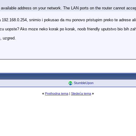
available address on your network. The LAN ports on the router cannot acce
192.168.0.254, snimio i pokusao da mu ponovo pristupim preko te adrese ali 
hocu uopste? Ako moze neko korak po korak, noob friendly uputstvo bio bih za
e
, uzgred.
StumbleUpon
«
Prethodna tema
|
Sledeća tema
»