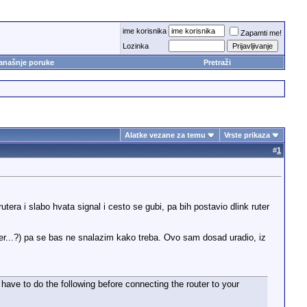
ime korisnika
Zapamti me!
Lozinka
anašnje poruke
Pretraži
Alatke vezane za temu
Vrste prikaza
#
1
tera i slabo hvata signal i cesto se gubi, pa bih postavio dlink ruter
er...?) pa se bas ne snalazim kako treba. Ovo sam dosad uradio, iz
 have to do the following before connecting the router to your