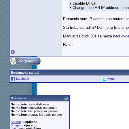
• Disable DHCP
• Change the LAN IP address to an 
Promenio sam IP adressu na routere na 
Sta treba da radim? Da li je to to sto 
Manual za dlink 301 se moze naci
ovd
Hvala.
Bookmarks sajtovi
facebook
twitter
Vaš status
Ne možete
postavljati teme
Ne možete
odgovarati na poruke
Ne možete
slati priloge uz poruke
Ne možete
prepravljati svoje poruke
BB kod
:
uključeno
Smajliji
:
uključeno
[IMG]
kod:
uključeno