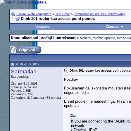
Forum Sveta kompjutera
>
Test Drive
>
Komunikacioni uređaji i umrežavanje
Dlink 301 router kao access point pomoc
Uputstvo
Članstvo
Komunikacioni uređaji i umrežavanje
Modemi, mrežna oprema, mreže i 
31.10.2013, 10:58
Sarmatian
Dlink 301 router kao access point pomo
Starosedelac
Pozdrav
Član od: 6.12.2005.
Lokacija: Novi Sad
Pokusavam da iskoristim moj stari ruter 
Poruke: 2.885
negde izmedju.
Zahvalnice: 269
Zahvaljeno 812 puta na 454 poruka
E sad problem je namestiti ga. Nisam n
uputstva:
Citat:
If you are connecting the D-Link rou
network:
• Disable UPnP