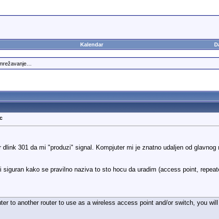
Kalendar
D
umrežavanje…
c
dlink 301 da mi "produzi" signal. Kompjuter mi je znatno udaljen od glavnog ru
i siguran kako se pravilno naziva to sto hocu da uradim (access point, repeat
ter to another router to use as a wireless access point and/or switch, you will