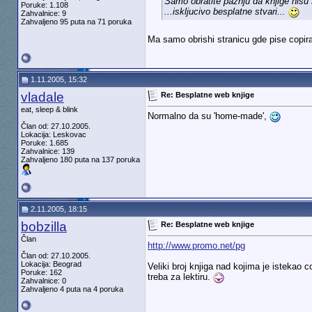
Samo obratite paznju da knjige nisu 
Poruke: 1.108
...iskljucivo besplatne stvari...
Zahvalnice: 9
Zahvaljeno 95 puta na 71 poruka
Ma samo obrishi stranicu gde pise copira
1.11.2005, 15:32
vladale
Re: Besplatne web knjige
eat, sleep & blink
Normalno da su 'home-made',
Član od: 27.10.2005.
Lokacija: Leskovac
Poruke: 1.685
Zahvalnice: 139
Zahvaljeno 180 puta na 137 poruka
2.11.2005, 18:15
bobzilla
Re: Besplatne web knjige
Član
http://www.promo.net/pg
Član od: 27.10.2005.
Lokacija: Beograd
Veliki broj knjiga nad kojima je istekao
Poruke: 162
treba za lektiru.
Zahvalnice: 0
Zahvaljeno 4 puta na 4 poruka