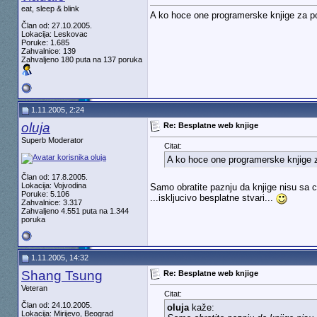
eat, sleep & blink
A ko hoce one programerske knjige za 
Član od: 27.10.2005.
Lokacija: Leskovac
Poruke: 1.685
Zahvalnice: 139
Zahvaljeno 180 puta na 137 poruka
1.11.2005, 2:24
oluja
Re: Besplatne web knjige
Superb Moderator
Citat:
A ko hoce one programerske knjige 
Član od: 17.8.2005.
Lokacija: Vojvodina
Samo obratite paznju da knjige nisu sa c
Poruke: 5.106
...iskljucivo besplatne stvari...
Zahvalnice: 3.317
Zahvaljeno 4.551 puta na 1.344
poruka
1.11.2005, 14:32
Shang Tsung
Re: Besplatne web knjige
Veteran
Citat:
Član od: 24.10.2005.
oluja
kaže:
Lokacija: Mirijevo, Beograd