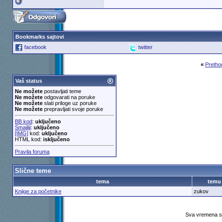
Bookmarks sajtovi
facebook
twitter
«
Pretho
Vaš status
Ne možete
postavljati teme
Ne možete
odgovarati na poruke
Ne možete
slati priloge uz poruke
Ne možete
prepravljati svoje poruke
BB kod
:
uključeno
Smajliji
:
uključeno
[IMG]
kod:
uključeno
HTML kod:
isključeno
Pravila foruma
Slične teme
tema
temu
Knjige za početnike
zukov
Sva vremena su