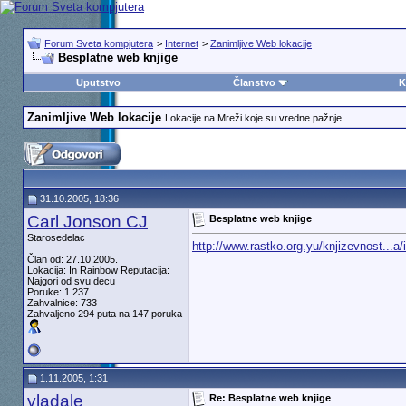
Forum Sveta kompjutera
>
Internet
>
Zanimljive Web lokacije
Besplatne web knjige
Uputstvo
Članstvo
K
Zanimljive Web lokacije
Lokacije na Mreži koje su vredne pažnje
31.10.2005, 18:36
Carl Jonson CJ
Besplatne web knjige
Starosedelac
http://www.rastko.org.yu/knjizevnost...a
Član od: 27.10.2005.
Lokacija: In Rainbow Reputacija:
Najgori od svu decu
Poruke: 1.237
Zahvalnice: 733
Zahvaljeno 294 puta na 147 poruka
1.11.2005, 1:31
vladale
Re: Besplatne web knjige