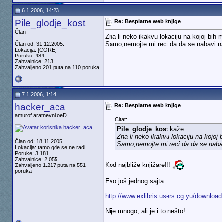
6.1.2006, 14:23
Pile_glodje_kost
Re: Besplatne web knjige
Član
Zna li neko ikakvu lokaciju na kojoj bi
Samo,nemojte mi reci da da se nabavi na 
Član od: 31.12.2005.
Lokacija: [CORE]
Poruke: 484
Zahvalnice: 213
Zahvaljeno 201 puta na 110 poruka
7.1.2006, 1:14
hacker_aca
Re: Besplatne web knjige
amurof aratnevni oeD
Citat:
Pile_glodje_kost
kaže:
Zna li neko ikakvu lokaciju na kojo
Član od: 18.11.2005.
Samo,nemojte mi reci da da se nabavi
Lokacija: tamo gde se ne radi
Poruke: 3.181
Zahvalnice: 2.055
Kod najbliže knjižare!!!
Zahvaljeno 1.217 puta na 551
poruka
Evo još jednog sajta:
http://www.exlibris.users.cg.yu/downloa
Nije mnogo, ali je i to nešto!