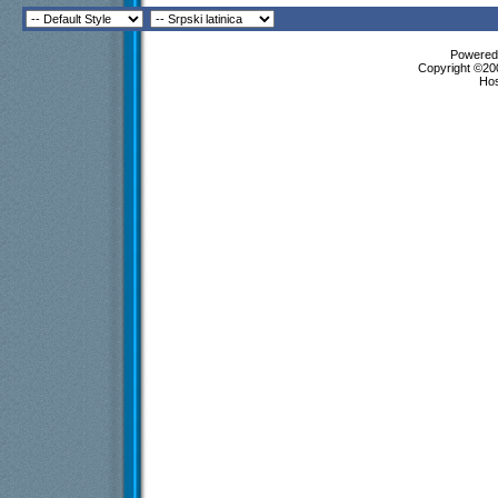
Powered 
Copyright ©200
Ho