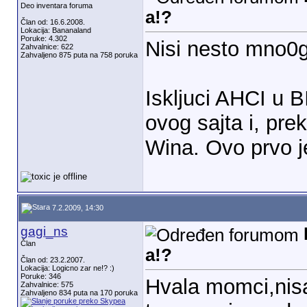
Deo inventara foruma
a!?
Član od: 16.6.2008.
Lokacija: Bananaland
Poruke: 4.302
Nisi nesto mno0g
Zahvalnice: 622
Zahvaljeno 875 puta na 758 poruka
Iskljuci AHCI u B
ovog sajta i, prek
Wina. Ovo prvo j
7.2.2009, 14:30
gagi_ns
Član
a!?
Član od: 23.2.2007.
Lokacija: Logicno zar ne!? :)
Poruke: 346
Hvala momci,nis
Zahvalnice: 575
Zahvaljeno 834 puta na 170 poruka