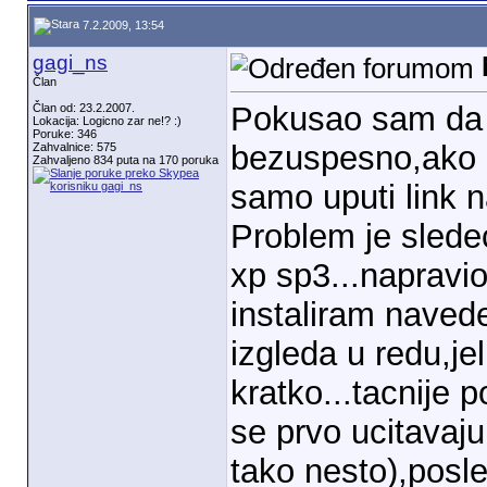
7.2.2009, 13:54
gagi_ns
Član
Pokusao sam da 
Član od: 23.2.2007.
Lokacija: Logicno zar ne!? :)
Poruke: 346
bezuspesno,ako 
Zahvalnice: 575
Zahvaljeno 834 puta na 170 poruka
samo uputi link n
Problem je sledec
xp sp3...napravi
instaliram navede
izgleda u redu,jel
kratko...tacnije 
se prvo ucitavaju 
tako nesto),posl