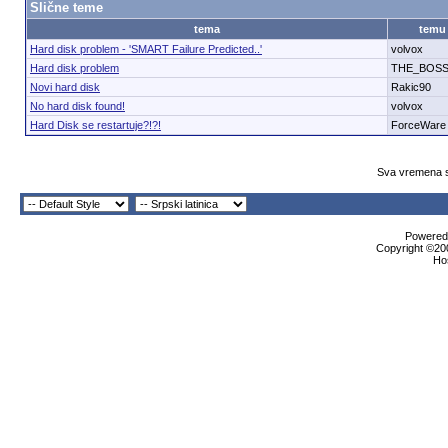
Slične teme
tema
temu
Hard disk problem - 'SMART Failure Predicted..'
volvox
Hard disk problem
THE_BOS
Novi hard disk
Rakic90
No hard disk found!
volvox
Hard Disk se restartuje?!?!
ForceWare
Sva vremena s
Powered 
Copyright ©200
Ho