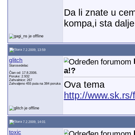
Da li znate u cem
kompa,i sta dalje 
7.2.2009, 13:59
glitch
Starosedelac
a!?
Član od: 17.8.2006.
Poruke: 2.932
Zahvalnice: 267
Ova tema
Zahvaljeno 455 puta na 384 poruka
http://www.sk.r
7.2.2009, 14:01
toxic