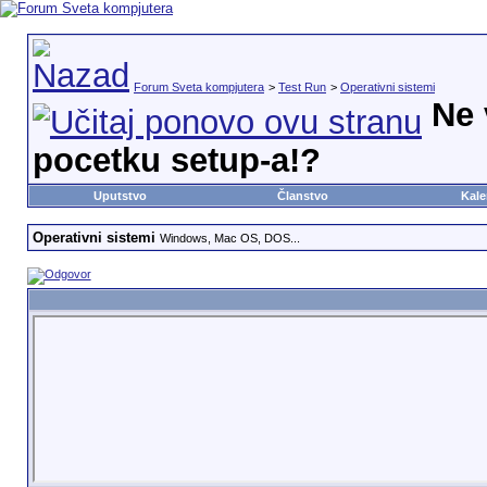
Forum Sveta kompjutera
>
Test Run
>
Operativni sistemi
Ne 
pocetku setup-a!?
Uputstvo
Članstvo
Kale
Operativni sistemi
Windows, Mac OS, DOS...