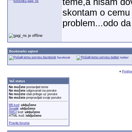
teme,a nisam dov
skontam o cemu se
problem...odo da
Bookmarks sajtovi
facebook
twitter
«
Pretho
Vaš status
Ne možete
postavljati teme
Ne možete
odgovarati na poruke
Ne možete
slati priloge uz poruke
Ne možete
prepravljati svoje poruke
BB kod
:
uključeno
Smajliji
:
uključeno
[IMG]
kod:
uključeno
HTML kod:
isključeno
Pravila foruma