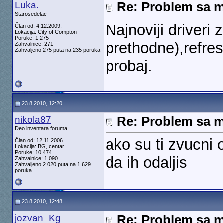
Luka.
Re: Problem sa mo
Starosedelac
Najnoviji driveri 
Član od: 4.12.2009.
Lokacija: City of Compton
Poruke: 1.275
prethodne),refre
Zahvalnice: 271
Zahvaljeno 275 puta na 235 poruka
probaj.
23.8.2010, 12:20
nikola87
Re: Problem sa mo
Deo inventara foruma
ako su ti zvucni
Član od: 12.11.2006.
Lokacija: BG, centar
Poruke: 10.474
da ih odaljis
Zahvalnice: 1.090
Zahvaljeno 2.020 puta na 1.629
poruka
23.8.2010, 12:48
jozvan_Kg
Re: Problem sa mo