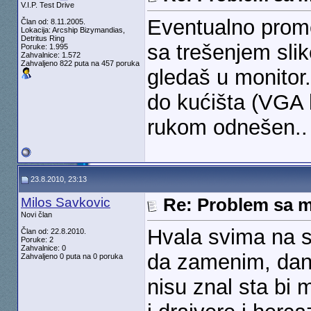
V.I.P. Test Drive
Eventualno prome
Član od: 8.11.2005.
Lokacija: Arcship Bizymandias,
Detritus Ring
sa trešenjem slik
Poruke: 1.995
Zahvalnice: 1.572
Zahvaljeno 822 puta na 457 poruka
gledaš u monitor
do kućišta (VGA 
rukom odnešen..
23.8.2010, 23:13
Milos Savkovic
Re: Problem sa mo
Novi član
Hvala svima na s
Član od: 22.8.2010.
Poruke: 2
Zahvalnice: 0
da zamenim, dana
Zahvaljeno 0 puta na 0 poruka
nisu znal sta bi