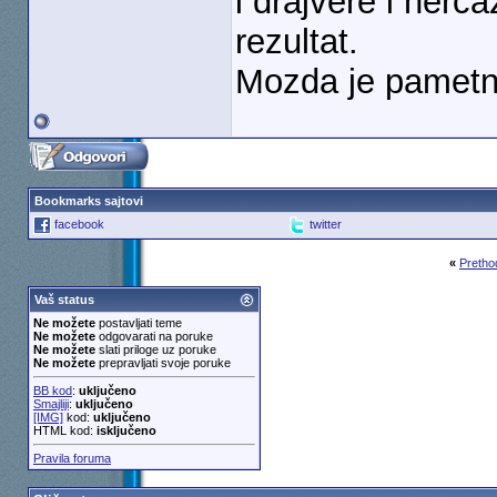
i drajvere i herc
rezultat.
Mozda je pametnij
Bookmarks sajtovi
facebook
twitter
«
Pretho
Vaš status
Ne možete
postavljati teme
Ne možete
odgovarati na poruke
Ne možete
slati priloge uz poruke
Ne možete
prepravljati svoje poruke
BB kod
:
uključeno
Smajliji
:
uključeno
[IMG]
kod:
uključeno
HTML kod:
isključeno
Pravila foruma