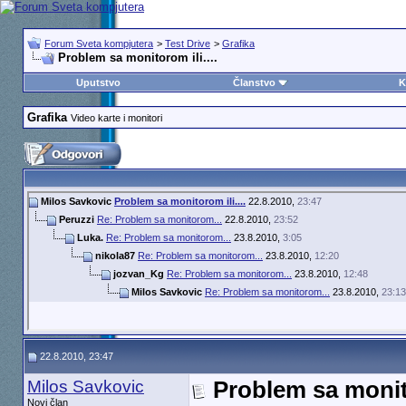
Forum Sveta kompjutera
>
Test Drive
>
Grafika
Problem sa monitorom ili....
Uputstvo
Članstvo
K
Grafika
Video karte i monitori
Milos Savkovic
Problem sa monitorom ili....
22.8.2010,
23:47
Peruzzi
Re: Problem sa monitorom...
22.8.2010,
23:52
Luka.
Re: Problem sa monitorom...
23.8.2010,
3:05
nikola87
Re: Problem sa monitorom...
23.8.2010,
12:20
jozvan_Kg
Re: Problem sa monitorom...
23.8.2010,
12:48
Milos Savkovic
Re: Problem sa monitorom...
23.8.2010,
23:13
22.8.2010, 23:47
Milos Savkovic
Problem sa monito
Novi član