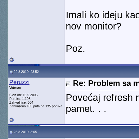
Imali ko ideju k
nov monitor?
Poz.
22.8.2010, 23:52
Peruzzi
Re: Problem sa mo
Veteran
Povećaj refresh 
Član od: 16.5.2006.
Poruke: 1.198
Zahvalnice: 664
pamet. . .
Zahvaljeno 183 puta na 135 poruka
23.8.2010, 3:05