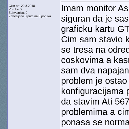
Imam monitor As
Član od: 22.8.2010.
Poruke: 2
Zahvalnice: 0
siguran da je sa
Zahvaljeno 0 puta na 0 poruka
graficku kartu G
Cim sam stavio ka
se tresa na odre
coskovima a kas
sam dva napajan
problem je ostao
konfiguracijama
da stavim Ati 567
problemima a cim
ponasa se norma