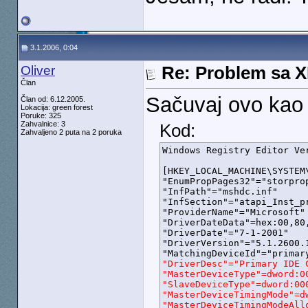
3.1.2006, 0:04
Oliver
Re: Problem sa 
Član
Sačuvaj ovo kao i
Član od: 6.12.2005.
Lokacija: green forest
Poruke: 325
Zahvalnice: 3
Kod:
Zahvaljeno 2 puta na 2 poruka
Windows Registry Editor Ver
[HKEY_LOCAL_MACHINE\SYSTEM
"EnumPropPages32"="storprop
"InfPath"="mshdc.inf"

"InfSection"="atapi_Inst_pr
"ProviderName"="Microsoft"

"DriverDateData"=hex:00,80,
"DriverDate"="7-1-2001"

"DriverVersion"="5.1.2600.1
"DriverDesc"="Primary IDE C
"MasterDeviceType"=dword:00
"SlaveDeviceType"=dword:000
"MasterDeviceTimingMode"=dw
"MasterDeviceTimingModeAllo