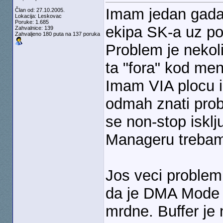
Imam jedan gada
Član od: 27.10.2005.
Lokacija: Leskovac
Poruke: 1.685
ekipa SK-a uz po
Zahvalnice: 139
Zahvaljeno 180 puta na 137 poruka
Problem je nekoli
ta "fora" kod me
Imam VIA plocu 
odmah znati prob
se non-stop isklj
Manageru trebam 
Jos veci problem 
da je DMA Mode u
mrdne. Buffer je