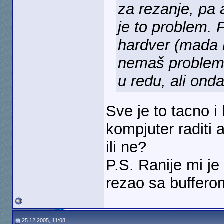
za rezanje, pa 
je to problem. P
hardver (mada 
nemaš problema,
u redu, ali ond
Sve je to tacno i
kompjuter raditi
ili ne?
P.S. Ranije mi j
rezao sa buffero
25.12.2005, 11:08