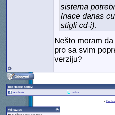
sistema potrebn
Inace danas cu 
stigli cd-i).
Nešto moram da te
pro sa svim popra
verziju?
Bookmarks sajtovi
facebook
twitter
«
Pretho
Vaš status