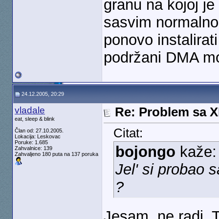
granu na kojoj je
sasvim normaln
ponovo instalirati
podržani DMA m
24.12.2005, 20:29
vladale
Re: Problem sa 
eat, sleep & blink
Citat:
Član od: 27.10.2005.
Lokacija: Leskovac
Poruke: 1.685
bojongo
kaže:
Zahvalnice: 139
Zahvaljeno 180 puta na 137 poruka
Jel' si probao 
?
Jesam, ne radi. 