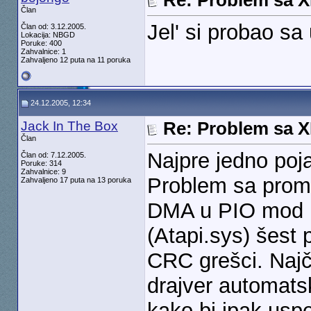
Re: Problem sa 
Član
Jel' si probao sa
Član od: 3.12.2005.
Lokacija: NBGD
Poruke: 400
Zahvalnice: 1
Zahvaljeno 12 puta na 11 poruka
24.12.2005, 12:34
Jack In The Box
Re: Problem sa 
Član
Najpre jedno poj
Član od: 7.12.2005.
Poruke: 314
Zahvalnice: 9
Problem sa prom
Zahvaljeno 17 puta na 13 poruka
DMA u PIO mod n
(Atapi.sys) šest 
CRC grešci. Najč
drajver automats
kako bi ipak uspe