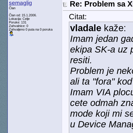
semaglig
Re: Problem sa 
Član
Citat:
Član od: 15.1.2006.
Lokacija: Celje
Poruke: 131
vladale
kaže:
Zahvalnice: 0
Zahvaljeno 0 puta na 0 poruka
Imam jedan ga
ekipa SK-a uz 
resiti.
Problem je neko
ali ta "fora" k
Imam VIA ploc
cete odmah zna
mode koji mi se
u Device Manag