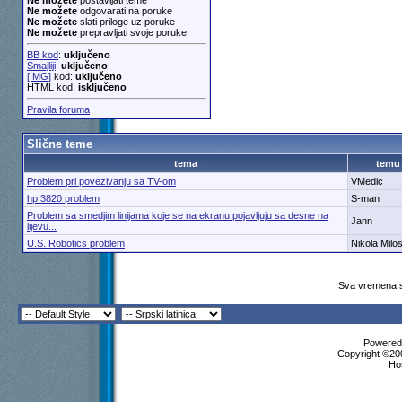
Ne možete
postavljati teme
Ne možete
odgovarati na poruke
Ne možete
slati priloge uz poruke
Ne možete
prepravljati svoje poruke
BB kod
:
uključeno
Smajliji
:
uključeno
[IMG]
kod:
uključeno
HTML kod:
isključeno
Pravila foruma
Slične teme
tema
temu
Problem pri povezivanju sa TV-om
VMedic
hp 3820 problem
S-man
Problem sa smedjim linijama koje se na ekranu pojavljuju sa desne na
Jann
lijevu...
U.S. Robotics problem
Nikola Milos
Sva vremena s
Powered 
Copyright ©200
Ho