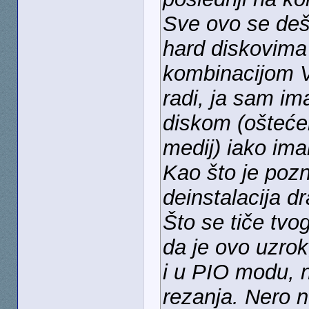
Sve ovo se deša
hard diskovim
kombinacijom V
radi, ja sam im
diskom (ošteće
medij) iako im
Kao što je pozn
deinstalacija dr
Što se tiče tv
da je ovo uzrok
i u PIO modu, 
rezanja. Nero 