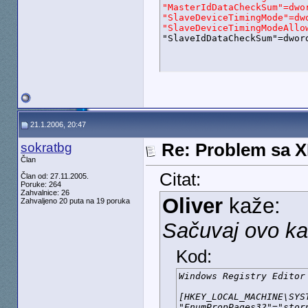
"MasterIdDataCheckSum"=dwor
"SlaveDeviceTimingMode"=dwo
"SlaveDeviceTimingModeAllo

"SlaveIdDataCheckSum"=dwor
21.1.2006, 20:47
sokratbg
Re: Problem sa 
Član
Citat:
Član od: 27.11.2005.
Poruke: 264
Zahvalnice: 26
Oliver
kaže:
Zahvaljeno 20 puta na 19 poruka
Sačuvaj ovo kao
Kod:
Windows Registry Editor 
[HKEY_LOCAL_MACHINE\SYS
"EnumPropPages32"="stor