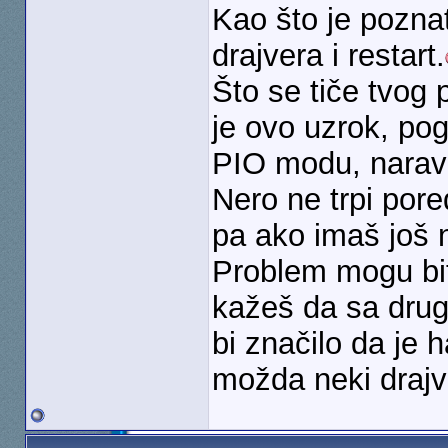
Kao što je poznat
drajvera i restart.
Što se tiče tvog
je ovo uzrok, pog
PIO modu, narav
Nero ne trpi por
pa ako imaš još n
Problem mogu biti
kažeš da sa dru
bi značilo da je 
možda neki drajve