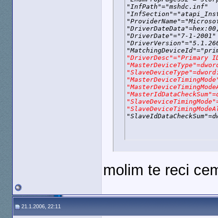
"InfPath"="mshdc.inf"

"InfSection"="atapi_Inst
"ProviderName"="Microsof
"DriverDateData"=hex:00,
"DriverDate"="7-1-2001"

"DriverVersion"="5.1.260
"DriverDesc"="Primary ID
"MasterDeviceType"=dword
"SlaveDeviceType"=dword:
"MasterDeviceTimingMode"
"MasterDeviceTimingModeA
"MasterIdDataCheckSum"=d
"SlaveDeviceTimingMode"=
"SlaveDeviceTimingModeA

"SlaveIdDataCheckSum"=d
molim te reci ce
21.1.2006, 22:11