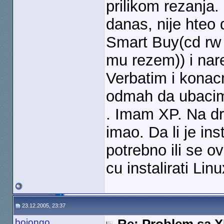
prilikom rezanja
danas, nije hteo
Smart Buy(cd rw
mu rezem)) i nar
Verbatim i kona
odmah da ubacim i 
. Imam XP. Na d
imao. Da li je in
potrebno ili se o
cu instalirati Lin
23.12.2005, 23:37
bojongo