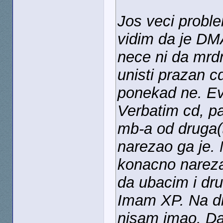
Jos veci proble
vidim da je DM
nece ni da mrd
unisti prazan c
ponekad ne. Ev
Verbatim cd, p
mb-a od druga(
narezao ga je.
konacno narez
da ubacim i drugi
Imam XP. Na d
nisam imao. Da 