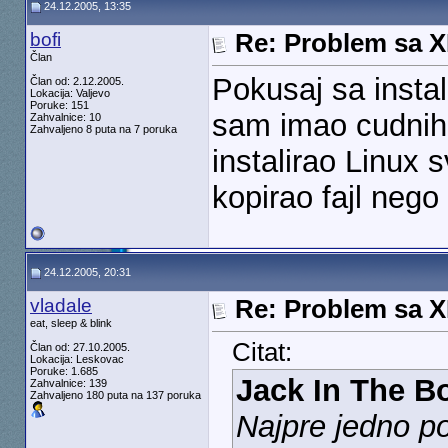
24.12.2005, 13:35
bofi
Re: Problem sa 
Član
Pokusaj sa instal
Član od: 2.12.2005.
Lokacija: Valjevo
Poruke: 151
sam imao cudnih
Zahvalnice: 10
Zahvaljeno 8 puta na 7 poruka
instalirao Linux 
kopirao fajl neg
24.12.2005, 20:31
vladale
Re: Problem sa 
eat, sleep & blink
Citat:
Član od: 27.10.2005.
Lokacija: Leskovac
Poruke: 1.685
Jack In The B
Zahvalnice: 139
Zahvaljeno 180 puta na 137 poruka
Najpre jedno po