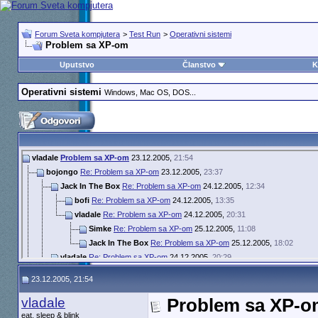
Forum Sveta kompjutera
>
Test Run
>
Operativni sistemi
Problem sa XP-om
Uputstvo
Članstvo
K
Operativni sistemi
Windows, Mac OS, DOS...
vladale
Problem sa XP-om
23.12.2005,
21:54
bojongo
Re: Problem sa XP-om
23.12.2005,
23:37
Jack In The Box
Re: Problem sa XP-om
24.12.2005,
12:34
bofi
Re: Problem sa XP-om
24.12.2005,
13:35
vladale
Re: Problem sa XP-om
24.12.2005,
20:31
Simke
Re: Problem sa XP-om
25.12.2005,
11:08
Jack In The Box
Re: Problem sa XP-om
25.12.2005,
18:02
vladale
Re: Problem sa XP-om
24.12.2005,
20:29
Oliver
Re: Problem sa XP-om
3.1.2006,
0:04
23.12.2005, 21:54
sokratbg
Re: Problem sa XP-om
21.1.2006,
20:47
semaglig
Re: Problem sa XP-om
21.1.2006,
22:11
vladale
Problem sa XP-o
eat, sleep & blink