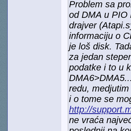
Problem sa pro
od DMA u PIO 
drajver (Atapi.
informaciju o 
je loš disk. Ta
za jedan stepen
podatke i to u 
DMA6>DMA5....
redu, medjutim 
i o tome se mog
http://support.
ne vraća najve
poslednji na k