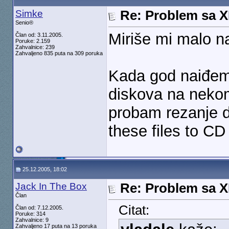
Simke
Re: Problem sa 
Senio®
Miriše mi malo 
Član od: 3.11.2005.
Poruke: 2.159
Zahvalnice: 239
Zahvaljeno 835 puta na 309 poruka
Kada god naiđem
diskova na nekom
probam rezanje d
these files to CD
25.12.2005, 18:02
Jack In The Box
Re: Problem sa 
Član
Citat:
Član od: 7.12.2005.
Poruke: 314
Zahvalnice: 9
Zahvaljeno 17 puta na 13 poruka