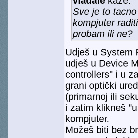
vladale
kaže:
Sve je to tacno
kompjuter radit
probam ili ne?
Udješ u System P
udješ u Device 
controllers" i u z
grani optički ure
(primarnoj ili se
i zatim klikneš "u
kompjuter.
Možeš biti bez br