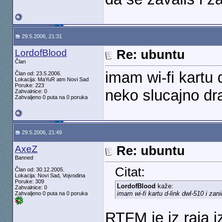
29.5.2006, 21:31
LordofBlood
Re: ubuntu
Član
imam wi-fi kartu
Član od: 23.5.2006.
Lokacija: MaYuR atm Novi Sad
Poruke: 223
neko slucajno dr
Zahvalnice: 0
Zahvaljeno 0 puta na 0 poruka
29.5.2006, 21:49
AxeZ
Re: ubuntu
Banned
Citat:
Član od: 30.12.2005.
Lokacija: Novi Sad, Vojvodina
Poruke: 309
LordofBlood
kaže:
Zahvalnice: 0
imam wi-fi kartu d-link dwl-510 i z
Zahvaljeno 0 puta na 0 poruka
RTFM je iz raja i