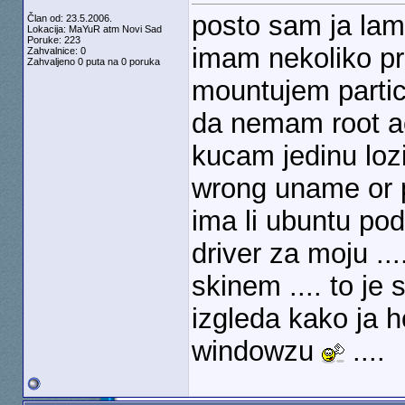
posto sam ja lame
Član od: 23.5.2006.
Lokacija: MaYuR atm Novi Sad
Poruke: 223
imam nekoliko pr
Zahvalnice: 0
Zahvaljeno 0 puta na 0 poruka
mountujem particu
da nemam root 
kucam jedinu loz
wrong uname or p
ima li ubuntu podr
driver za moju ..
skinem .... to je
izgleda kako ja h
windowzu
....