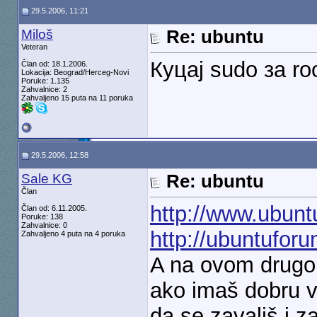
29.5.2006, 11:21
Miloš
Re: ubuntu
Veteran
Куцај sudo за r
Član od: 18.1.2006.
Lokacija: Beograd/Herceg-Novi
Poruke: 1.135
Zahvalnice: 2
Zahvaljeno 15 puta na 11 poruka
29.5.2006, 12:58
Sale KG
Re: ubuntu
Član
http://www.ubunt
Član od: 6.11.2005.
Poruke: 138
Zahvalnice: 0
http://ubuntufor
Zahvaljeno 4 puta na 4 poruka
A na ovom drugom
ako imaš dobru ve
da se zavališ i z