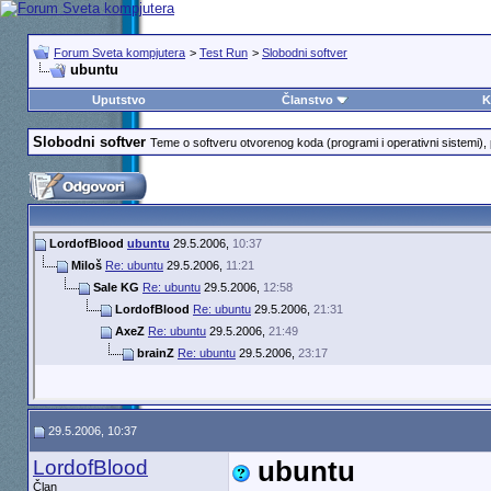
Forum Sveta kompjutera
>
Test Run
>
Slobodni softver
ubuntu
Uputstvo
Članstvo
K
Slobodni softver
Teme o softveru otvorenog koda (programi i operativni sistemi), p
LordofBlood
ubuntu
29.5.2006,
10:37
Miloš
Re: ubuntu
29.5.2006,
11:21
Sale KG
Re: ubuntu
29.5.2006,
12:58
LordofBlood
Re: ubuntu
29.5.2006,
21:31
AxeZ
Re: ubuntu
29.5.2006,
21:49
brainZ
Re: ubuntu
29.5.2006,
23:17
29.5.2006, 10:37
LordofBlood
ubuntu
Član