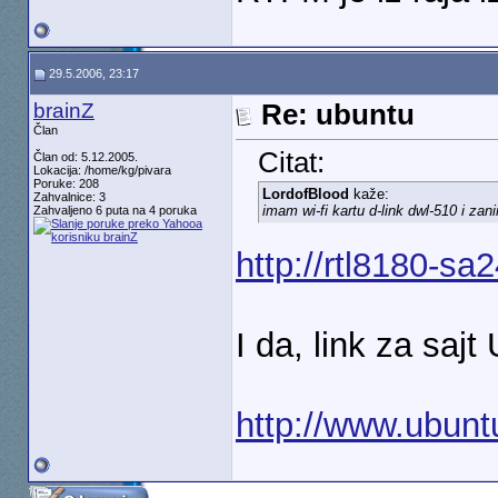
29.5.2006, 23:17
brainZ
Re: ubuntu
Član
Citat:
Član od: 5.12.2005.
Lokacija: /home/kg/pivara
Poruke: 208
LordofBlood
kaže:
Zahvalnice: 3
imam wi-fi kartu d-link dwl-510 i z
Zahvaljeno 6 puta na 4 poruka
http://rtl8180-sa
I da, link za saj
http://www.ubunt