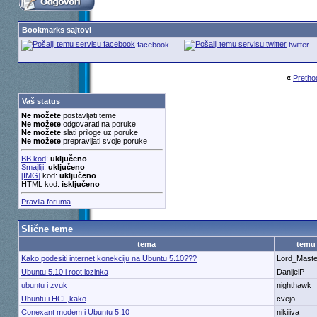
Bookmarks sajtovi
facebook
twitter
«
Pretho
Vaš status
Ne možete
postavljati teme
Ne možete
odgovarati na poruke
Ne možete
slati priloge uz poruke
Ne možete
prepravljati svoje poruke
BB kod
:
uključeno
Smajliji
:
uključeno
[IMG]
kod:
uključeno
HTML kod:
isključeno
Pravila foruma
Slične teme
tema
temu
Kako podesiti internet konekciju na Ubuntu 5.10???
Lord_Maste
Ubuntu 5.10 i root lozinka
DanijelP
ubuntu i zvuk
nighthawk
Ubuntu i HCF,kako
cvejo
Conexant modem i Ubuntu 5.10
nikiiiva