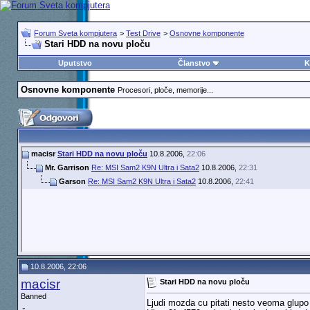
Forum Sveta kompjutera
>
Test Drive
>
Osnovne komponente
Stari HDD na novu ploču
Uputstvo
Članstvo
K
Osnovne komponente
Procesori, ploče, memorije...
macisr
Stari HDD na novu ploču
10.8.2006,
22:06
Mr. Garrison
Re: MSI Sam2 K9N Ultra i Sata2
10.8.2006,
22:31
Garson
Re: MSI Sam2 K9N Ultra i Sata2
10.8.2006,
22:41
10.8.2006, 22:06
macisr
Stari HDD na novu ploču
Banned
Ljudi mozda cu pitati nesto veoma glup