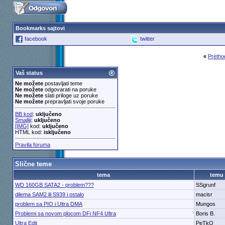
Bookmarks sajtovi
facebook
twitter
«
Pretho
Vaš status
Ne možete
postavljati teme
Ne možete
odgovarati na poruke
Ne možete
slati priloge uz poruke
Ne možete
prepravljati svoje poruke
BB kod
:
uključeno
Smajliji
:
uključeno
[IMG]
kod:
uključeno
HTML kod:
isključeno
Pravila foruma
Slične teme
tema
temu
WD 160GB SATA2 - problem???
SSgrunf
dilema SAM2 ili S939 i ostalo
macisr
problem sa PIO i Ultra DMA
Mungos
Problemi sa novom plocom DFi NF4 Ultra
Boris B.
Ultra Edit
PeTkO