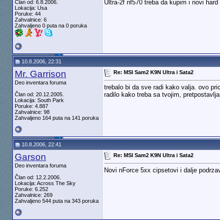
Ultra-2f nf570 treba da kupim i novi hard 
Član od: 6.8.2006.
Lokacija: Usa
Poruke: 44
Zahvalnice: 6
Zahvaljeno 0 puta na 0 poruka
10.8.2006, 22:31
Mr. Garrison
Re: MSI Sam2 K9N Ultra i Sata2
Deo inventara foruma
trebalo bi da sve radi kako valja. ovo pr
radilo kako treba sa tvojim, pretpostavlj
Član od: 20.12.2005.
Lokacija: South Park
Poruke: 4.887
Zahvalnice: 98
Zahvaljeno 164 puta na 141 poruka
10.8.2006, 22:41
Garson
Re: MSI Sam2 K9N Ultra i Sata2
Deo inventara foruma
Novi nForce 5xx cipsetovi i dalje podrza
Član od: 12.2.2006.
Lokacija: Across The Sky
Poruke: 6.252
Zahvalnice: 269
Zahvaljeno 544 puta na 343 poruka