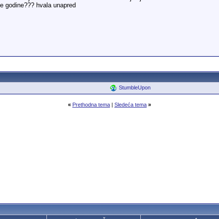
 dve godine??? hvala unapred
StumbleUpon
«
Prethodna tema
|
Sledeća tema
»