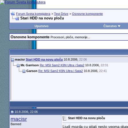
Forum Sveta kompjutera
>
Test Drive
>
Osnovne komponente
Stari HDD na novu ploču
Uputstvo
Članstvo
Osnovne komponente
Procesori, ploče, memorije...
macisr
Stari HDD na novu ploču
10.8.2006,
22:06
Mr. Garrison
Re: MSI Sam2 K9N Ultra i Sata2
10.8.2006,
22:31
Garson
Re: MSI Sam2 K9N Ultra i Sata2
10.8.2006,
22:41
10.8.2006, 22:06
macisr
Stari HDD na novu ploču
Banned
Ljudi mozda cu pitati nesto veoma glup