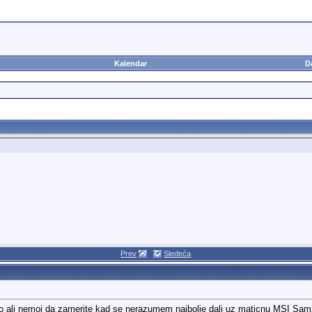
Kalendar
D
Prev
Sledeća
o ali nemoj da zamerite kad se nerazumem najbolje dali uz maticnu MSI Sam2 