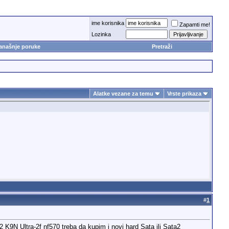
ime korisnika
Zapamti me!
Lozinka
anašnje poruke
Pretraži
Alatke vezane za temu
Vrste prikaza
#
1
K9N Ultra-2f nf570 treba da kupim i novi hard Sata ili Sata2