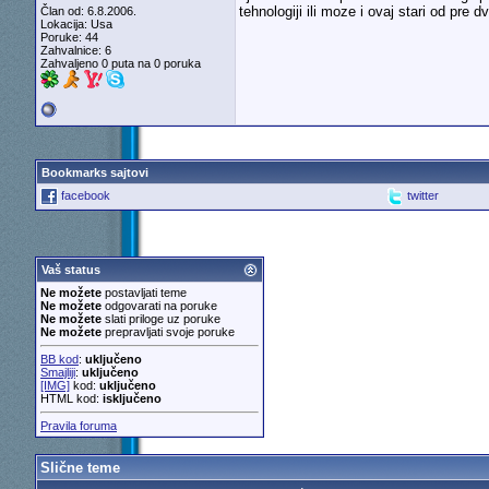
tehnologiji ili moze i ovaj stari od pre
Član od: 6.8.2006.
Lokacija: Usa
Poruke: 44
Zahvalnice: 6
Zahvaljeno 0 puta na 0 poruka
Bookmarks sajtovi
facebook
twitter
Vaš status
Ne možete
postavljati teme
Ne možete
odgovarati na poruke
Ne možete
slati priloge uz poruke
Ne možete
prepravljati svoje poruke
BB kod
:
uključeno
Smajliji
:
uključeno
[IMG]
kod:
uključeno
HTML kod:
isključeno
Pravila foruma
Slične teme