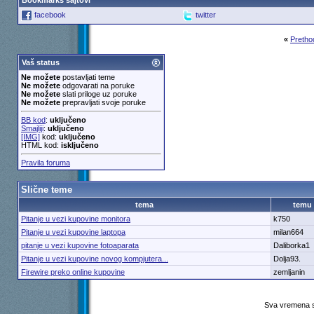
Bookmarks sajtovi
facebook
twitter
«
Pretho
Vaš status
Ne možete
postavljati teme
Ne možete
odgovarati na poruke
Ne možete
slati priloge uz poruke
Ne možete
prepravljati svoje poruke
BB kod
:
uključeno
Smajliji
:
uključeno
[IMG]
kod:
uključeno
HTML kod:
isključeno
Pravila foruma
Slične teme
tema
temu
Pitanje u vezi kupovine monitora
k750
Pitanje u vezi kupovine laptopa
milan664
pitanje u vezi kupovine fotoaparata
Daliborka1
Pitanje u vezi kupovine novog kompjutera...
Dolja93.
Firewire preko online kupovine
zemljanin
Sva vremena s