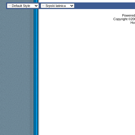
Powered 
Copyright ©200
Ho