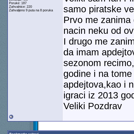
Poruke: 187
samo piratske ver
Zahvalnice: 220
Zahvaljeno 9 puta na 8 poruka
Prvo me zanima 
nacin neku od ov
I drugo me zanim
da imam apdejtov
sezonom recimo,i
godine i na tome 
apdejtova,kao i na
igraci iz 2013 go
Veliki Pozdrav