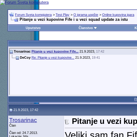
Forum Sveta kompjutera
>
Test Play
>
O igrama uopšte
>
Online kupovina igara
Pitanje u vezi kupovine Fife i u vezi squad update za istu
Uputstvo
Članstvo
K
Trosarinac
Pitanje u vezi kupovine Fife...
21.9.2023,
17:42
DeCoy
Re: Pitanje u vezi kupovine...
21.9.2023,
19:41
P
21.9.2023, 17:42
Trosarinac
Pitanje u vezi ku
Član
Veliki sam fan Fi
Član od: 24.7.2013.
Lokacija: NIs