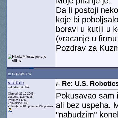
Moje pitanje je:
Da li postoji ne
koje bi poboljsal
boravi u kutiji u
(vracanje u firmu 
Pozdrav za Kuzm
1.11.2005, 1:47
vladale
Re: U.S. Robotic
eat, sleep & blink
Pokusavao sam i 
Član od: 27.10.2005.
Lokacija: Leskovac
Poruke: 1.685
ali bez uspeha.
Zahvalnice: 139
Zahvaljeno 180 puta na 137 poruka
"nabudzim" konek