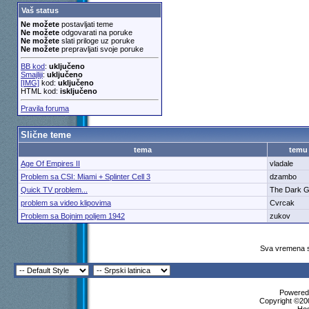
Vaš status
Ne možete
postavljati teme
Ne možete
odgovarati na poruke
Ne možete
slati priloge uz poruke
Ne možete
prepravljati svoje poruke
BB kod
:
uključeno
Smajliji
:
uključeno
[IMG]
kod:
uključeno
HTML kod:
isključeno
Pravila foruma
Slične teme
tema
temu
Age Of Empires II
vladale
Problem sa CSI: Miami + Splinter Cell 3
dzambo
Quick TV problem...
The Dark 
problem sa video klipovima
Cvrcak
Problem sa Bojnim poljem 1942
zukov
Sva vremena s
Powered 
Copyright ©200