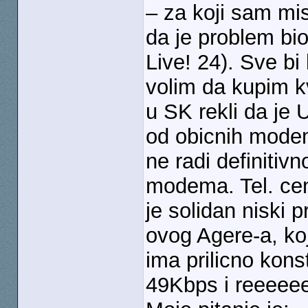
– za koji sam mis
da je problem bi
Live! 24). Sve bi
volim da kupim kv
u SK rekli da je 
od obicnih modema
ne radi definitiv
modema. Tel. cen
je solidan niski p
ovog Agere-a, ko
ima prilicno kons
49Kbps i reeeeee