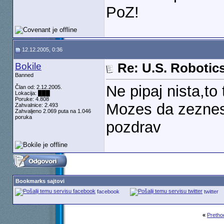
PoZ!
12.12.2005, 0:36
Bokile
Re: U.S. Robotic
Banned
Ne pipaj nista,to t
Član od: 2.12.2005.
Lokacija: ███
Poruke: 4.808
Mozes da zeznes r
Zahvalnice: 2.493
Zahvaljeno 2.069 puta na 1.046
poruka
pozdrav
Bookmarks sajtovi
facebook
twitter
«
Pretho