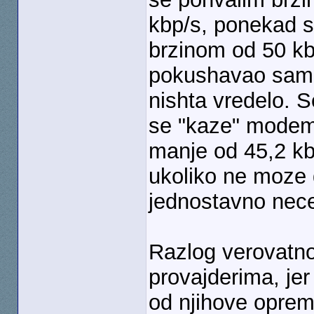
kbp/s, ponekad s
brzinom od 50 kb
pokushavao sam 
nishta vredelo. 
se "kaze" modemu
manje od 45,2 kbp
ukoliko ne moze 
jednostavno nece
Razlog verovatno
provajderima, jer
od njihove opre