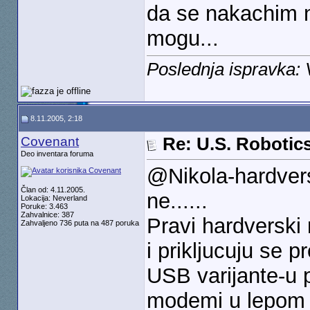
da se nakachim n
mogu...
Poslednja ispravka:
8.11.2005, 2:18
Covenant
Re: U.S. Robotic
Deo inventara foruma
@Nikola-hardver
Član od: 4.11.2005.
ne......
Lokacija: Neverland
Poruke: 3.463
Zahvalnice: 387
Pravi hardverski 
Zahvaljeno 736 puta na 487 poruka
i prikljucuju se p
USB varijante-u p
modemi u lepom 