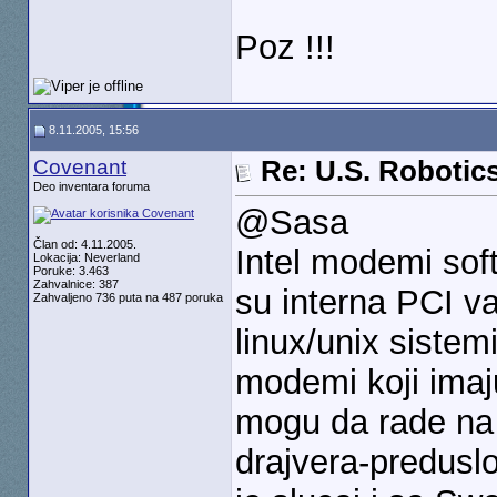
Poz !!!
8.11.2005, 15:56
Covenant
Re: U.S. Robotic
Deo inventara foruma
@Sasa
Član od: 4.11.2005.
Intel modemi sof
Lokacija: Neverland
Poruke: 3.463
Zahvalnice: 387
su interna PCI va
Zahvaljeno 736 puta na 487 poruka
linux/unix sistem
modemi koji imaju
mogu da rade na 
drajvera-preduslo