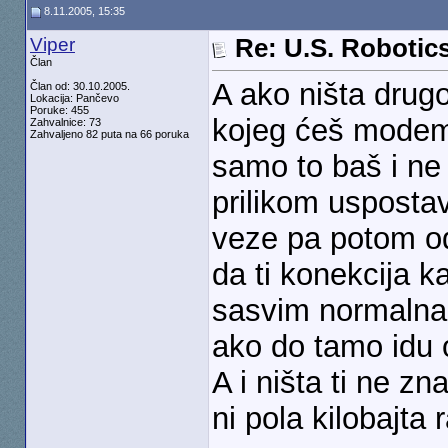
8.11.2005, 15:35
Viper
Re: U.S. Robotic
Član
A ako ništa drug
Član od: 30.10.2005.
Lokacija: Pančevo
Poruke: 455
kojeg ćeš modem n
Zahvalnice: 73
Zahvaljeno 82 puta na 66 poruka
samo to baš i ne
prilikom uspostav
veze pa potom od
da ti konekcija ka
sasvim normalna 
ako do tamo idu o
A i ništa ti ne zn
ni pola kilobajta 