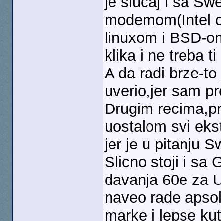
je slucaj i sa S
modemom(Intel ci
linuxom i BSD-o
klika i ne treba t
A da radi brze-to
uverio,jer sam p
Drugim recima,pr
uostalom svi ekst
jer je u pitanju 
Slicno stoji i sa
davanja 60e za 
naveo rade apsol
marke i lepse ku