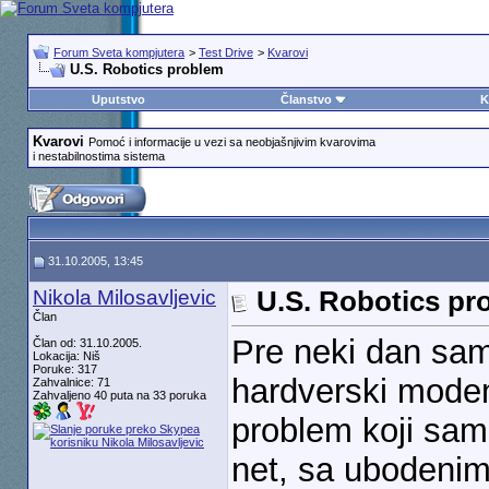
Forum Sveta kompjutera
>
Test Drive
>
Kvarovi
U.S. Robotics problem
Uputstvo
Članstvo
K
Kvarovi
Pomoć i informacije u vezi sa neobjašnjivim kvarovima
i nestabilnostima sistema
31.10.2005, 13:45
Nikola Milosavljevic
U.S. Robotics pr
Član
Pre neki dan sam
Član od: 31.10.2005.
Lokacija: Niš
Poruke: 317
hardverski modem
Zahvalnice: 71
Zahvaljeno 40 puta na 33 poruka
problem koji sa
net, sa ubodeni