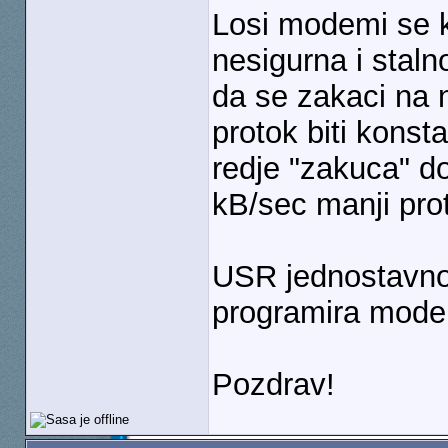
Losi modemi se k
nesigurna i stal
da se zakaci na ni
protok biti kons
redje "zakuca" do
kB/sec manji pro
USR jednostavno k
programira mode
Pozdrav!