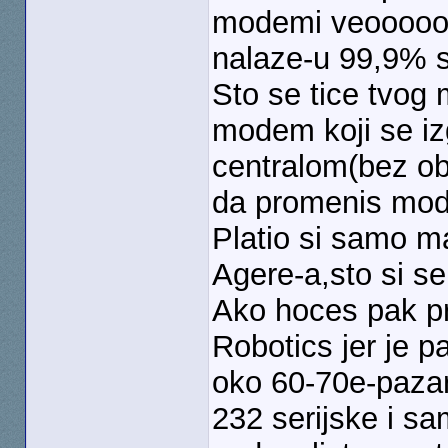
modemi veoooooom
nalaze-u 99,9% sl
Sto se tice tvog 
modem koji se iz
centralom(bez obz
da promenis mod
Platio si samo ma
Agere-a,sto si se
Ako hoces pak p
Robotics jer je p
oko 60-70e-pazar
232 serijske i s