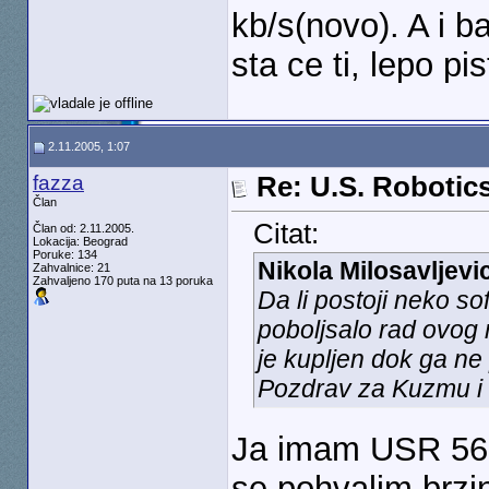
kb/s(novo). A i 
sta ce ti, lepo p
2.11.2005, 1:07
fazza
Re: U.S. Robotic
Član
Citat:
Član od: 2.11.2005.
Lokacija: Beograd
Poruke: 134
Nikola Milosavljevi
Zahvalnice: 21
Zahvaljeno 170 puta na 13 poruka
Da li postoji neko s
poboljsalo rad ovog m
je kupljen dok ga ne
Pozdrav za Kuzmu i
Ja imam USR 56k 
se pohvalim brzi