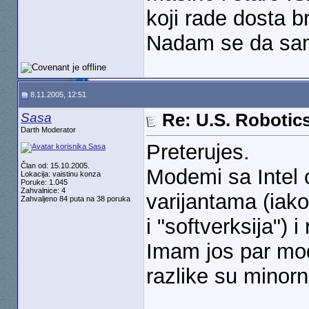
koji rade dosta b
Nadam se da sam
8.11.2005, 12:51
Sasa
Re: U.S. Robotic
Darth Moderator
Preterujes.
Član od: 15.10.2005.
Modemi sa Intel c
Lokacija: vaistinu konza
Poruke: 1.045
Zahvalnice: 4
varijantama (iako
Zahvaljeno 84 puta na 38 poruka
i "softverksija") i
Imam jos par mod
razlike su minorn