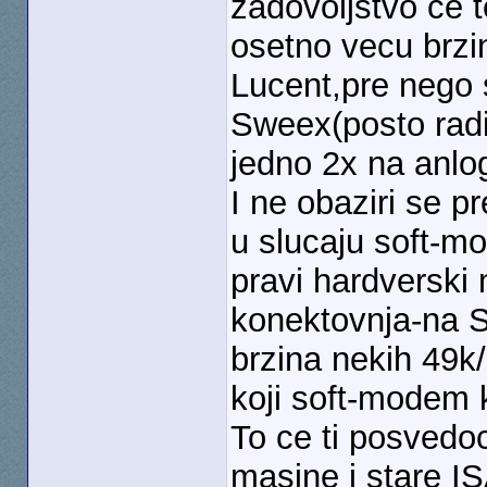
zadovoljstvo ce t
osetno vecu brzi
Lucent,pre nego 
Sweex(posto radim
jedno 2x na anlogn
I ne obaziri se p
u slucaju soft-m
pravi hardverski
konektovnja-na 
brzina nekih 49k/
koji soft-modem k
To ce ti posvedocit
masine i stare 