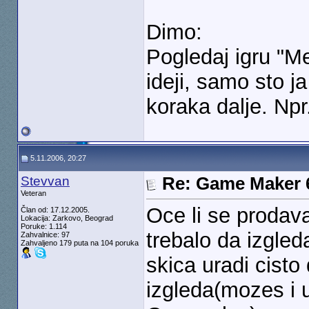
Dimo:
Pogledaj igru "Me
ideji, samo sto 
koraka dalje. Npr
5.11.2006, 20:27
Stevvan
Re: Game Maker 
Veteran
Oce li se prodava
Član od: 17.12.2005.
Lokacija: Zarkovo, Beograd
Poruke: 1.114
trebalo da izgle
Zahvalnice: 97
Zahvaljeno 179 puta na 104 poruka
skica uradi cisto
izgleda(mozes i 