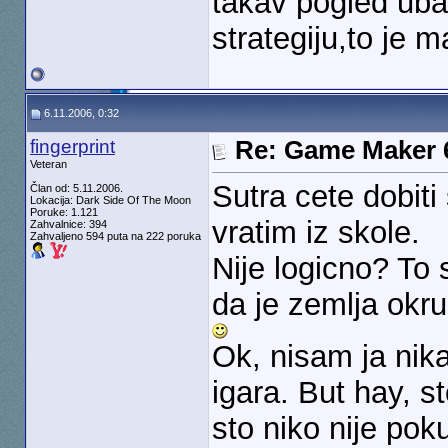
takav pogled uba
strategiju,to je m
6.11.2006, 0:32
fingerprint
Re: Game Maker 
Veteran
Sutra cete dobit
Član od: 5.11.2006.
Lokacija: Dark Side Of The Moon
Poruke: 1.121
vratim iz skole.
Zahvalnice: 394
Zahvaljeno 594 puta na 222 poruka
Nije logicno? To s
da je zemlja okru
Ok, nisam ja nika
igara. But hay, 
sto niko nije po