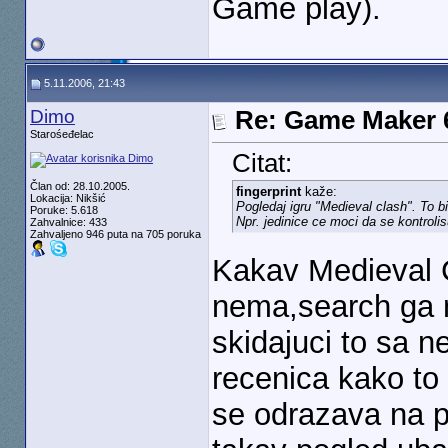
Game play).
5.11.2006, 21:43
Dimo
Re: Game Maker 
Starośeđelac
Citat:
Član od: 28.10.2005.
fingerprint
kaže:
Lokacija: Nikšić
Pogledaj igru "Medieval clash". To b
Poruke: 5.618
Npr. jedinice ce moci da se kontrolis
Zahvalnice: 433
Zahvaljeno 946 puta na 705 poruka
Kakav Medieval 
nema,search ga n
skidajuci to sa n
recenica kako to 
se odrazava na p