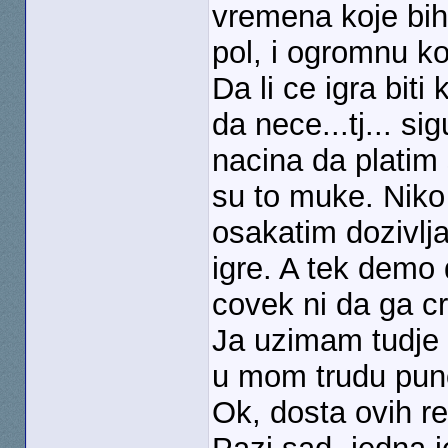
vremena koje bih
pol, i ogromnu ko
Da li ce igra bit
da nece...tj... 
nacina da platim
su to muke. Niko 
osakatim dozivlja
igre. A tek demo
covek ni da ga cr
Ja uzimam tudje 
u mom trudu puno
Ok, dosta ovih re