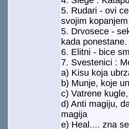
4. Siege : Katapul
5. Rudari - ovi ce 
svojim kopanjem 
5. Drvosece - sek
kada ponestane.
6. Elitni - bice 
7. Svestenici : 
a) Kisu koja ubr
b) Munje, koje un
c) Vatrene kugle,
d) Anti magiju, 
magija
e) Heal.... zna se