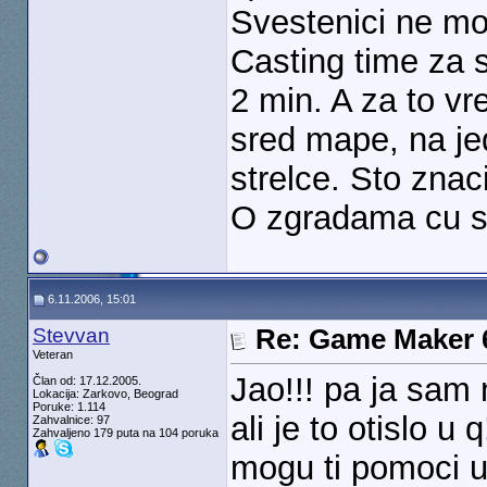
Svestenici ne mo
Casting time za s
2 min. A za to v
sred mape, na je
strelce. Sto zna
O zgradama cu s
6.11.2006, 15:01
Stevvan
Re: Game Maker 
Veteran
Jao!!! pa ja sam
Član od: 17.12.2005.
Lokacija: Zarkovo, Beograd
Poruke: 1.114
ali je to otislo u
Zahvalnice: 97
Zahvaljeno 179 puta na 104 poruka
mogu ti pomoci u