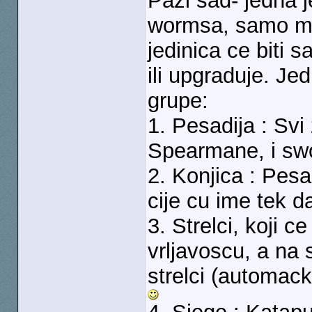
Pazi sad- jedna j
wormsa, samo mis
jedinica ce biti 
ili upgraduje. Je
grupe:
1. Pesadija : Svi 
Spearmane, i s
2. Konjica : Pes
cije cu ime tek d
3. Strelci, koji 
vrljavoscu, a na s
strelci (automack