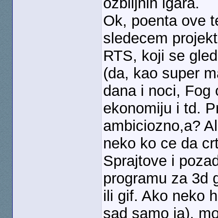
ozbiljnih igara.
Ok, poenta ove t
sledecem projekt
RTS, koji se gled
(da, kao super m
dana i noci, Fog 
ekonomiju i td. 
ambiciozno,a? Ali
neko ko ce da crt
Sprajtove i pozad
programu za 3d g
ili gif. Ako neko
sad samo ja), mo