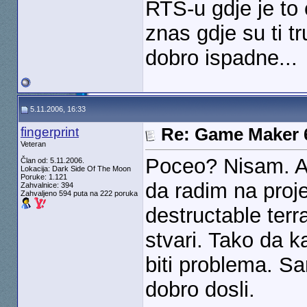
RTS-u gdje je to
znas gdje su ti t
dobro ispadne...
5.11.2006, 16:33
fingerprint
Re: Game Maker 
Veteran
Poceo? Nisam. Al
Član od: 5.11.2006.
Lokacija: Dark Side Of The Moon
Poruke: 1.121
da radim na proje
Zahvalnice: 394
Zahvaljeno 594 puta na 222 poruka
destructable terr
stvari. Tako da k
biti problema. Sa
dobro dosli.