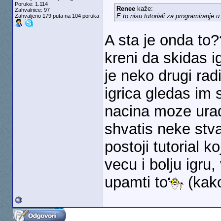
Poruke: 1.114
Renee
kaže:
Zahvalnice: 97
E to nisu tutoriali za programiranje
Zahvaljeno 179 puta na 104 poruka
A sta je onda to
kreni da skidas i
je neko drugi rad
igrica gledas im s
nacina moze uradi
shvatis neke stv
postoji tutorial k
vecu i bolju igru
upamti to
(kako