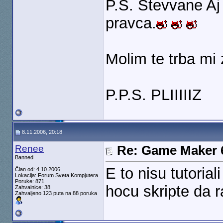
P.S. Stevvane Aj 
pravca.
Molim te trba mi 
P.P.S. PLIIIIIZ
8.11.2006, 20:18
Renee
Re: Game Maker 
Banned
E to nisu tutoria
Član od: 4.10.2006.
Lokacija: Forum Sveta Kompjutera
Poruke: 871
hocu skripte da r
Zahvalnice: 38
Zahvaljeno 123 puta na 88 poruka