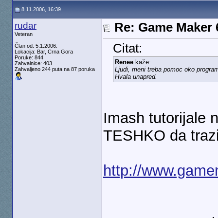
8.11.2006, 16:39
rudar
Re: Game Maker 
Veteran
Citat:
Član od: 5.1.2006.
Lokacija: Bar, Crna Gora
Poruke: 844
Renee
kaže:
Zahvalnice: 403
Ljudi, meni treba pomoc oko programi
Zahvaljeno 244 puta na 87 poruka
Hvala unapred.
Imash tutorijale 
TESHKO da trazi
http://www.gamem