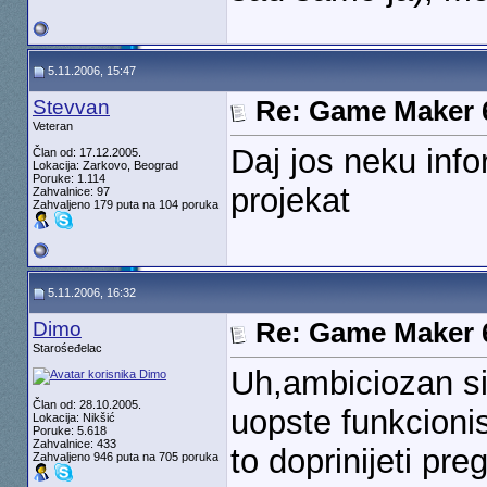
5.11.2006, 15:47
Stevvan
Re: Game Maker 
Veteran
Daj jos neku infor
Član od: 17.12.2005.
Lokacija: Zarkovo, Beograd
Poruke: 1.114
projekat
Zahvalnice: 97
Zahvaljeno 179 puta na 104 poruka
5.11.2006, 16:32
Dimo
Re: Game Maker 
Starośeđelac
Uh,ambiciozan si
Član od: 28.10.2005.
uopste funkcionis
Lokacija: Nikšić
Poruke: 5.618
Zahvalnice: 433
to doprinijeti pr
Zahvaljeno 946 puta na 705 poruka