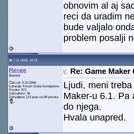
obnovim al aj sa
reci da uradim ne
bude valjalo ond
problem posalji 
7.11.2006, 18:26
Renee
Re: Game Maker 
Banned
Ljudi, meni treb
Član od: 4.10.2006.
Lokacija: Forum Sveta Kompjutera
Poruke: 871
Maker-u 6.1. Pa a
Zahvalnice: 38
Zahvaljeno 123 puta na 88 poruka
do njega.
Hvala unapred.