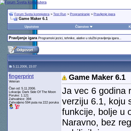
Forum Sveta kompjutera
>
Test Run
>
Programiranje
>
Pravljenje igara
Game Maker 6.1
Uputstvo
Članstvo
K
Pravljenje igara
Programski jezici, tehnike, alatke u službi pravljenja igara...
5.11.2006, 15:07
fingerprint
Game Maker 6.1
Veteran
Ja vec 6 godina
Član od: 5.11.2006.
Lokacija: Dark Side Of The Moon
Poruke: 1.121
verziju 6.1, koju
Zahvalnice: 394
Zahvaljeno 594 puta na 222 poruka
funkcije, bolje u
Naravno, bez reg