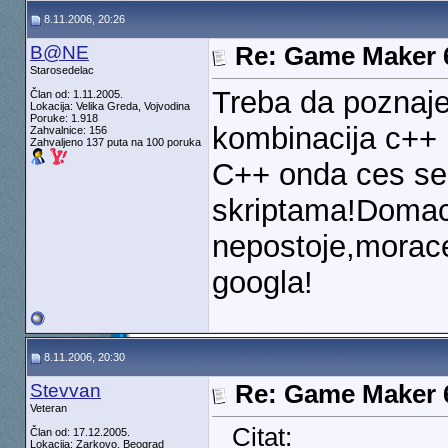
8.11.2006, 20:26
B@NE
Re: Game Maker 
Starosedelac
Treba da poznaj
Član od: 1.11.2005.
Lokacija: Velika Greda, Vojvodina
Poruke: 1.918
kombinacija c++ 
Zahvalnice: 156
Zahvaljeno 137 puta na 100 poruka
C++ onda ces se
skriptama!Domaci
nepostoje,morac
googla!
8.11.2006, 20:30
Stevvan
Re: Game Maker 
Veteran
Citat:
Član od: 17.12.2005.
Lokacija: Zarkovo, Beograd