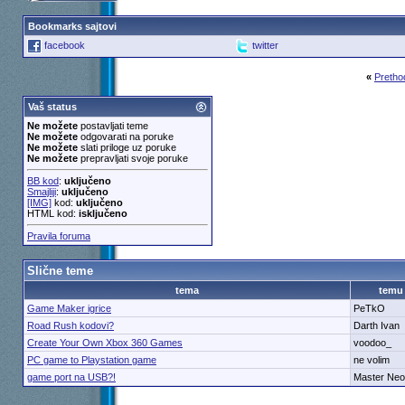
Bookmarks sajtovi
facebook
twitter
«
Pretho
Vaš status
Ne možete
postavljati teme
Ne možete
odgovarati na poruke
Ne možete
slati priloge uz poruke
Ne možete
prepravljati svoje poruke
BB kod
:
uključeno
Smajliji
:
uključeno
[IMG]
kod:
uključeno
HTML kod:
isključeno
Pravila foruma
Slične teme
tema
temu
Game Maker igrice
PeTkO
Road Rush kodovi?
Darth Ivan
Create Your Own Xbox 360 Games
voodoo_
PC game to Playstation game
ne volim
game port na USB?!
Master Neo