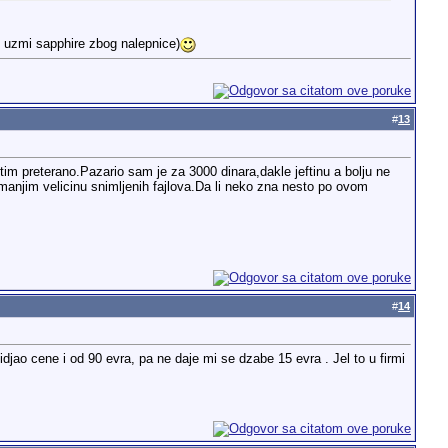
k uzmi sapphire zbog nalepnice)
#
13
im preterano.Pazario sam je za 3000 dinara,dakle jeftinu a bolju ne
njim velicinu snimljenih fajlova.Da li neko zna nesto po ovom
#
14
jao cene i od 90 evra, pa ne daje mi se dzabe 15 evra . Jel to u firmi