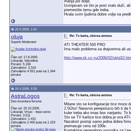
manja još bolje.
Izvinjavam se što je post malo duži, a
premestite temu gde treba.
Hvala svim ljudima dobre volje na pred
26.4.2006, 1:41
oluja
Re: Tv karta, obicna antena
Superb Moderator
ATI THEATER 550 PRO
Ima malo problema sa drajverima ali usk
Član od: 17.8.2005.
http://www.sk.co.yu/2006/02/sktd10.ht
Lokacija: Vojvodina
Poruke: 5.106
Zahvalnice: 3.316
Zahvaljeno 4.551 puta na 1.344
poruka
26.4.2006, 8:30
AstraLogos
Re: Tv karta, obicna antena
Deo inventara foruma
Milane sto se konfiguracije tice moze da
2.5Ghz!
Naravno pereporucio bih ti da f
Član od: 25.10.2005.
Lokacija: Vrsac - lepa varos
kuler treba ako imas box varijantu. To 
Poruke: 3.511
Sto se TV kartice tice dobra je ova ATI-
Zahvalnice: 1.431
Nazalost postoji samo jedna dobra firm
Zahvaljeno 2.450 puta na 1.153
premasuje cenu od 100e.
poruka
Kontaktiraj generalnog uvoznika za Leadt