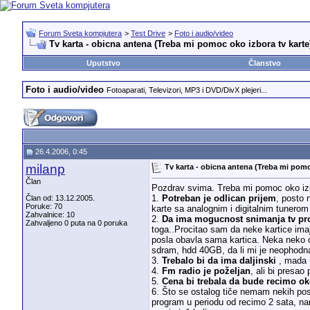
Forum Sveta kompjutera
>
Test Drive
>
Foto i audio/video
Tv karta - obicna antena (Treba mi pomoc oko izbora tv karte
Uputstvo
Članstvo
Foto i audio/video
Fotoaparati, Televizori, MP3 i DVD/DivX plejeri...
26.4.2006, 0:45
milanp
Tv karta - obicna antena (Treba mi pomo
Član
Pozdrav svima. Treba mi pomoc oko izbo
1.
Potreban je odlican prijem
, posto
Član od: 13.12.2005.
Poruke: 70
karte sa analognim i digitalnim tunerom 
Zahvalnice: 10
2.
Da ima mogucnost snimanja tv pro
Zahvaljeno 0 puta na 0 poruka
toga..Procitao sam da neke kartice imaj
posla obavla sama kartica. Neka neko o
sdram, hdd 40GB, da li mi je neophodn
3.
Trebalo bi da ima daljinski
, mada m
4.
Fm radio je poželjan
, ali bi presao
5.
Cena bi trebala da bude recimo oko
6. Što se ostalog tiče nemam nekih po
program u periodu od recimo 2 sata, nar