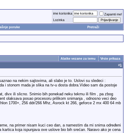
ime korisnika
Zapamti me!
Lozinka
ašnje poruke
Pretraži
Alatke vezane za temu
Vrste prikaza
#
1
nao na nekim sajtovima, ali slabo je to. Uslovi su sledeci :
i stonom mada je slika na tv-u dosta dobra.Video sam da postoje
 divx ili slicno. Snimio bih ponekad neku tekmu ili film , pa zbog
lement olaksava posao procesoru prilikom snimanja , odnosno veci deo
athlon 1700+, 256 ddr/266 Mhz, Asrock kt 266, geforce 2 mx 400 64 mb
reme, na primer nisam kuci ceo dan, a namestim da mi snima određeni
a kartica koja ispunjava ove uslove bio bih srećan. Naravo ako je cena