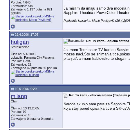
Poruke: 4.645
Zahvalnice: 510
Ja mislim da imaju samo dva modela na
Zahvaljeno 1.137 puta na 821
Sapphire Theatrix i PowerColor Theater
poruka
Poslednja ispravka: Mario Pavićević (29.4.200
29.4.2006, 17:05
huligan
Re: Tv karta - obicna antena
Starosedelac
Ja imam Terminator TV karticu.Sasvim pr
mozes naci.Sto se snimanja tice,pokus
Član od: 5.4.2006.
Lokacija: Panama City,Panama
pitanju?Ja imam kablovsku,te stoga i fa
Poruke: 1.294
Zahvalnice: 22
Zahvaljeno 42 puta na 30 poruka
10.5.2006, 0:20
milanp
Re: Tv karta - obicna antena (Treba mi 
Član
Narode,skupio sam pare za Sapphire Thea
koja stoji pored opisa kartice u SK-u?
Član od: 13.12.2005.
Poruke: 70
Zahvalnice: 10
Zahvaljeno 0 puta na 0 poruka