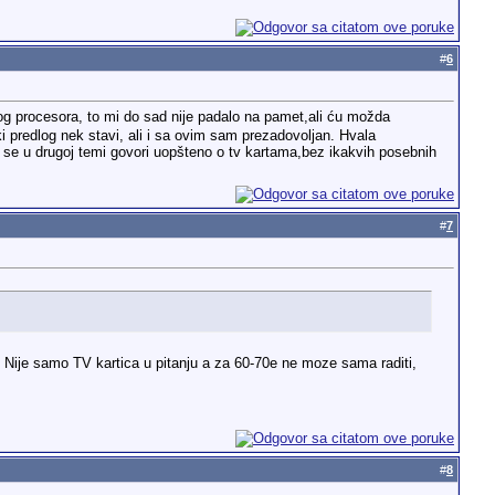
#
6
 procesora, to mi do sad nije padalo na pamet,ali ću možda
predlog nek stavi, ali i sa ovim sam prezadovoljan. Hvala
k se u drugoj temi govori uopšteno o tv kartama,bez ikakvih posebnih
#
7
Nije samo TV kartica u pitanju a za 60-70e ne moze sama raditi,
#
8