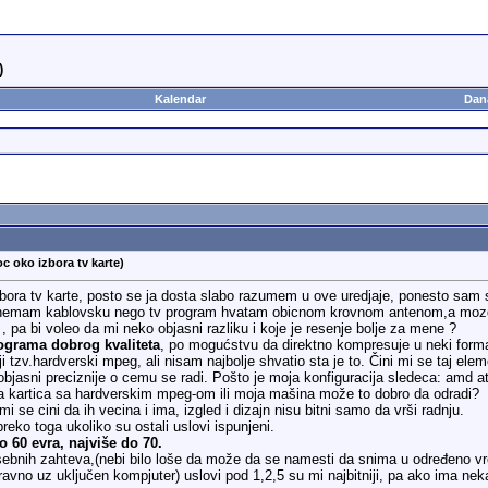
)
Kalendar
Dan
c oko izbora tv karte)
ra tv karte, posto se ja dosta slabo razumem u ove uredjaje, ponesto sam saz
 nemam kablovsku nego tv program hvatam obicnom krovnom antenom,a mozda 
, pa bi voleo da mi neko objasni razliku i koje je resenje bolje za mene ?
grama dobrog kvaliteta
, po mogućstvu da direktno kompresuje u neki format,
i tzv.hardverski mpeg, ali nisam najbolje shvatio sta je to. Čini mi se taj e
bjasni preciznije o cemu se radi. Pošto je moja konfiguracija sledeca: amd 
a kartica sa hardverskim mpeg-om ili moja mašina može to dobro da odradi?
i se cini da ih vecina i ima, izgled i dizajn nisu bitni samo da vrši radnju.
 preko toga ukoliko su ostali uslovi ispunjeni.
 60 evra, najviše do 70.
sebnih zahteva,(nebi bilo loše da može da se namesti da snima u određeno v
avno uz uključen kompjuter) uslovi pod 1,2,5 su mi najbitniji, pa ako ima nek