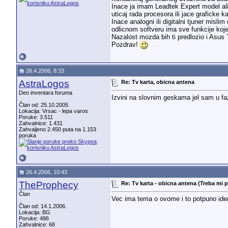
Inace ja imam Leadtek Expert model ali 
uticaj rada procesora ili jace graficke ka
Inace analogni ili digitalni tjuner mis
odlicnom softveru ima sve funkcije koj
Nazalost mozda bih ti predlozio i Asus T
Pozdrav!
26.4.2006, 8:33
AstraLogos
Re: Tv karta, obicna antena
Deo inventara foruma
Izvini na slovnim geskama jel sam u fazi
Član od: 25.10.2005.
Lokacija: Vrsac - lepa varos
Poruke: 3.511
Zahvalnice: 1.431
Zahvaljeno 2.450 puta na 1.153
poruka
26.4.2006, 10:43
TheProphecy
Re: Tv karta - obicna antena (Treba mi 
Član
Vec ima tema o ovome i to potpuno ide
Član od: 14.1.2006.
Lokacija: BG
Poruke: 486
Zahvalnice: 68