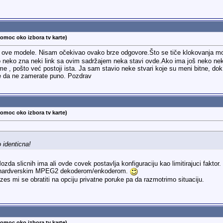
pomoc oko izbora tv karte)
 ove modele. Nisam očekivao ovako brze odgovore.Što se tiče klokovanja mog
neko zna neki link sa ovim sadržajem neka stavi ovde.Ako ima još neko neki 
e , pošto već postoji ista. Ja sam stavio neke stvari koje su meni bitne, do
e da ne zamerate puno. Pozdrav
pomoc oko izbora tv karte)
 identicna!
zda slicnih ima ali ovde covek postavlja konfiguraciju kao limitirajuci faktor.
a hardverskim MPEG2 dekoderom/enkoderom.
s mi se obratiti na opciju privatne poruke pa da razmotrimo situaciju.
pomoc oko izbora tv karte)