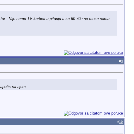
ktor.
Nije samo TV kartica u pitanju a za 60-70e ne moze sama
#
9
napatis sa njom.
#
10