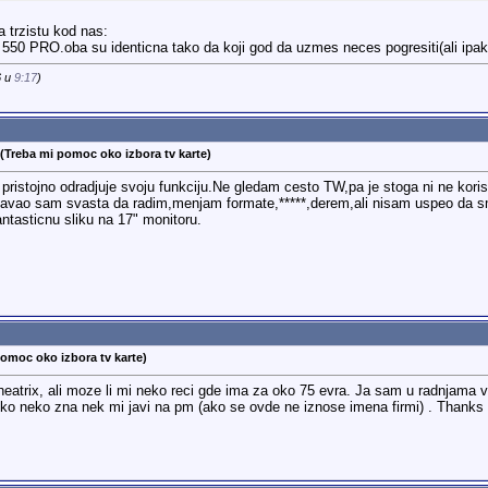
 trzistu kod nas:
 550 PRO.oba su identicna tako da koji god da uzmes neces pogresiti(ali ipa
6 u
9:17
)
 (Treba mi pomoc oko izbora tv karte)
istojno odradjuje svoju funkciju.Ne gledam cesto TW,pa je stoga ni ne korist
avao sam svasta da radim,menjam formate,*****,derem,ali nisam uspeo da sma
ntasticnu sliku na 17" monitoru.
pomoc oko izbora tv karte)
trix, ali moze li mi neko reci gde ima za oko 75 evra. Ja sam u radnjama vid
 Ako neko zna nek mi javi na pm (ako se ovde ne iznose imena firmi) . Thanks