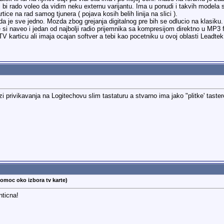
bi rado voleo da vidim neku externu varijantu. Ima u ponudi i takvih modela sa
rtice na rad samog tjunera ( pojava kosih belih linija na slici ).
lim da je sve jedno. Mozda zbog grejanja digitalnog pre bih se odlucio na kla
e si naveo i jedan od najbolji radio prijemnika sa kompresijom direktno u MP
V karticu ali imaja ocajan softver a tebi kao pocetniku u ovoj oblasti Leadtek
 privikavanja na Logitechovu slim tastaturu a stvarno ima jako "plitke' taster
pomoc oko izbora tv karte)
nticna!