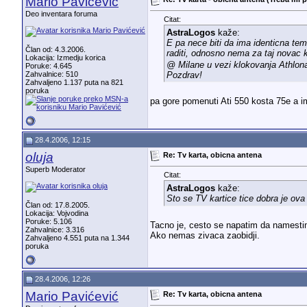
Mario Pavićević
Deo inventara foruma
Citat:
AstraLogos
kaže:
E pa nece biti da ima identicna tem
Član od: 4.3.2006.
raditi, odnosno nema za taj nova
Lokacija: Izmedju korica
@ Milane u vezi klokovanja Athlona
Poruke: 4.645
Pozdrav!
Zahvalnice: 510
Zahvaljeno 1.137 puta na 821
poruka
pa gore pomenuti Ati 550 kosta 75e a
28.4.2006, 12:15
oluja
Re: Tv karta, obicna antena
Superb Moderator
Citat:
AstraLogos
kaže:
Sto se TV kartice tice dobra je ova 
Član od: 17.8.2005.
Lokacija: Vojvodina
Poruke: 5.106
Tacno je, cesto se napatim da namestim n
Zahvalnice: 3.316
Ako nemas zivaca zaobidji.
Zahvaljeno 4.551 puta na 1.344
poruka
28.4.2006, 12:26
Mario Pavićević
Re: Tv karta, obicna antena