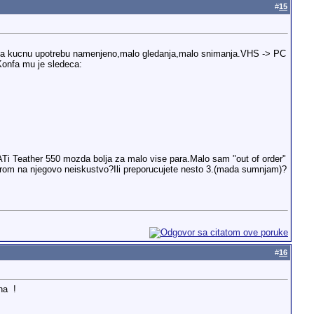
#
15
m.Za kucnu upotrebu namenjeno,malo gledanja,malo snimanja.VHS -> PC
Konfa mu je sledeca:
e ATi Teather 550 mozda bolja za malo vise para.Malo sam "out of order"
obzirom na njegovo neiskustvo?Ili preporucujete nesto 3.(mada sumnjam)?
#
16
 na
!