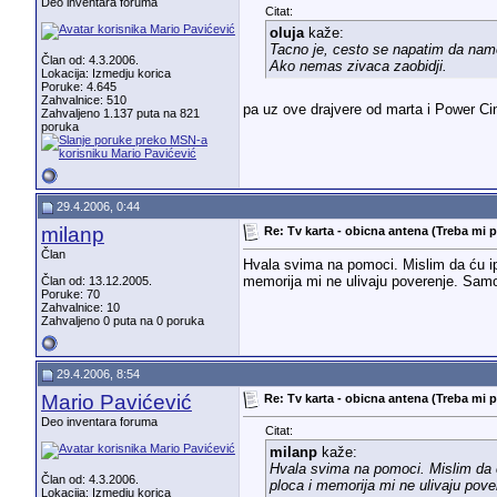
Deo inventara foruma
Citat:
oluja
kaže:
Tacno je, cesto se napatim da namest
Član od: 4.3.2006.
Ako nemas zivaca zaobidji.
Lokacija: Izmedju korica
Poruke: 4.645
Zahvalnice: 510
pa uz ove drajvere od marta i Power Ci
Zahvaljeno 1.137 puta na 821
poruka
29.4.2006, 0:44
milanp
Re: Tv karta - obicna antena (Treba mi 
Član
Hvala svima na pomoci. Mislim da ću ip
memorija mi ne ulivaju poverenje. Sam
Član od: 13.12.2005.
Poruke: 70
Zahvalnice: 10
Zahvaljeno 0 puta na 0 poruka
29.4.2006, 8:54
Mario Pavićević
Re: Tv karta - obicna antena (Treba mi 
Deo inventara foruma
Citat:
milanp
kaže:
Hvala svima na pomoci. Mislim da ć
Član od: 4.3.2006.
ploca i memorija mi ne ulivaju pov
Lokacija: Izmedju korica