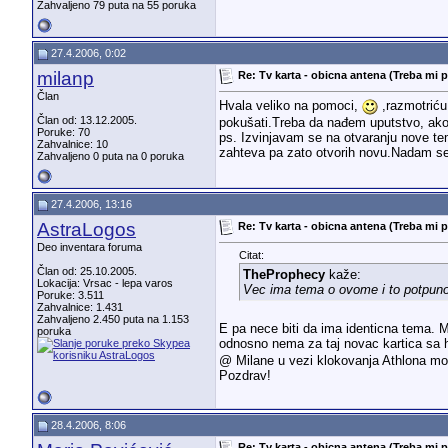
Zahvaljeno 79 puta na 55 poruka
27.4.2006, 0:02
milanp
Re: Tv karta - obicna antena (Treba mi 
Član
Hvala veliko na pomoci,
,razmotriću
Član od: 13.12.2005.
pokušati.Treba da nađem uputstvo, ako 
Poruke: 70
ps. Izvinjavam se na otvaranju nove tem
Zahvalnice: 10
zahteva pa zato otvorih novu.Nadam s
Zahvaljeno 0 puta na 0 poruka
27.4.2006, 13:16
AstraLogos
Re: Tv karta - obicna antena (Treba mi 
Deo inventara foruma
Citat:
Član od: 25.10.2005.
TheProphecy
kaže:
Lokacija: Vrsac - lepa varos
Vec ima tema o ovome i to potpuno
Poruke: 3.511
Zahvalnice: 1.431
Zahvaljeno 2.450 puta na 1.153
E pa nece biti da ima identicna tema. Mo
poruka
odnosno nema za taj novac kartica s
@ Milane u vezi klokovanja Athlona moze
Pozdrav!
28.4.2006, 8:06
Re: Tv karta - obicna antena (Treba mi 