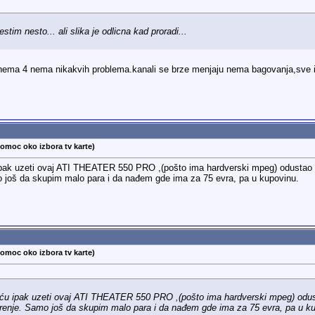
im nesto... ali slika je odlicna kad proradi...
nema 4 nema nikakvih problema.kanali se brze menjaju nema bagovanja,sve id
pomoc oko izbora tv karte)
ak uzeti ovaj ATI THEATER 550 PRO ,(pošto ima hardverski mpeg) odustao sam 
o još da skupim malo para i da nađem gde ima za 75 evra, pa u kupovinu.
pomoc oko izbora tv karte)
u ipak uzeti ovaj ATI THEATER 550 PRO ,(pošto ima hardverski mpeg) odustao
erenje. Samo još da skupim malo para i da nađem gde ima za 75 evra, pa u k