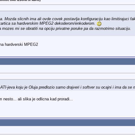
a. Mozda slicnih ima ali ovde covek postavlja konfiguraciju kao limitirajuci fa
c kartica sa hardverskim MPEG2 dekoderom/enkoderom.
 mozes mi se obratiti na opciju privatne poruke pa da razmotrimo situaciju.
 ima hardverski MPEG2
ATI-jeva koju je Oluja predlozio samo drajveri i softver su ocajni i ima da se 
esto... ali slika je odlicna kad proradi...