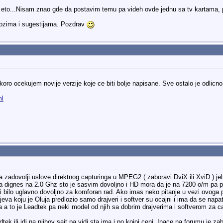
li eto...Nisam znao gde da postavim temu pa videh ovde jednu sa tv kartama, 
lozima i sugestijama. Pozdrav
oro ocekujem novije verzije koje ce biti bolje napisane. Sve ostalo je odlicno
ml
 zadovolji uslove direktnog capturinga u MPEG2 ( zaboravi DviX ili XviD ) jelr
a dignes na 2.0 Ghz sto je sasvim dovoljno i HD mora da je na 7200 o/m pa pr
bi bilo uglavno dovoljno za komforan rad. Ako imas neko pitanje u vezi ovoga 
jeva koju je Oluja predlozio samo drajveri i softver su ocajni i ima da se napa
a a to je Leadtek pa neki model od njih sa dobrim drajverima i softverom za 
ek ili idi na njihov sajt pa vidi sta ima i po kojoj ceni. Inace na forumu je 