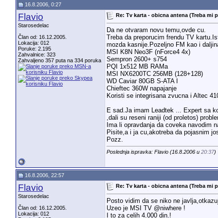
16.8.2006, 0:27
Flavio
Re: Tv karta - obicna antena (Treba mi 
Starosedelac
Da ne otvaram novu temu,ovde cu.
Treba da preporucim frendu TV kartu.I
Član od: 16.12.2005.
Lokacija: 012
mozda kasnije.Pozeljno FM kao i dalji
Poruke: 2.195
MSI K8N Neo3F (nForce4 4x)
Zahvalnice: 323
Sempron 2600+ s754
Zahvaljeno 357 puta na 334 poruka
PQI 1x512 MB RAMa
MSI NX6200TC 256MB (128+128)
WD Caviar 80GB S-ATA I
Chieftec 360W napajanje
Koristi se integrisana zvucna i Altec 41
E sad.Ja imam Leadtek ... Expert sa koj
,dali su reseni raniji (od proletos) pr
Ima li opravdanja da coveka navodim
Pisite,a i ja cu,akotreba da pojasnim j
Pozz.
Poslednja ispravka: Flavio (16.8.2006 u
20:37
)
16.8.2006, 22:57
Flavio
Re: Tv karta - obicna antena (Treba mi 
Starosedelac
Posto vidim da se niko ne javlja,otkazu
Uzeo je MSI TV @niwhere
!
Član od: 16.12.2005.
Lokacija: 012
I to za celih 4.000 din.!