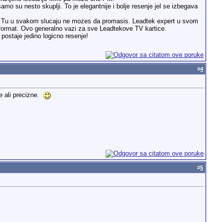
mo su nesto skuplji. To je elegantnije i bolje resenje jel se izbegava
siku. Tu u svakom slucaju ne mozes da promasis. Leadtek expert u svom
3 format. Ovo generalno vazi za sve Leadtekove TV kartice.
 postaje jedino logicno resenje!
#
4
e ali precizne.
#
5