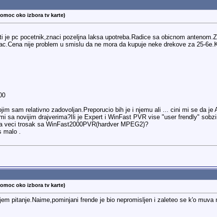
pomoc oko izbora tv karte)
sti je pc pocetnik,znaci pozeljna laksa upotreba.Radice sa obicnom anteno
nac.Cena nije problem u smislu da ne mora da kupuje neke drekove za 25-6e.
00
im sam relativno zadovoljan.Preporucio bih je i njemu ali ... cini mi se da j
oblemi sa novijim drajverima?Ili je Expert i WinFast PVR vise "user frendly" s
 na veci trosak sa WinFast2000PVR(hardver MPEG2)?
os malo
.
pomoc oko izbora tv karte)
jem pitanje.Naime,pominjani frende je bio nepromisljen i zaleteo se k'o muva