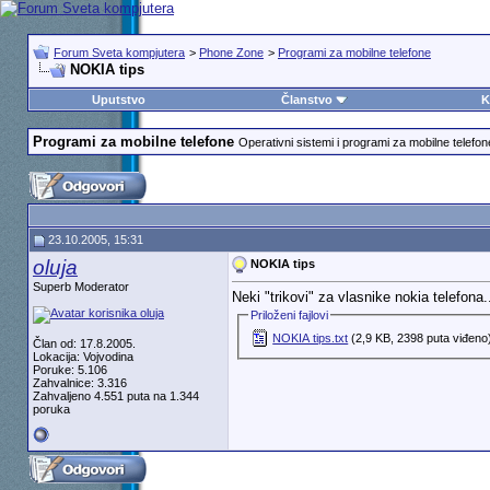
Forum Sveta kompjutera
>
Phone Zone
>
Programi za mobilne telefone
NOKIA tips
Uputstvo
Članstvo
K
Programi za mobilne telefone
Operativni sistemi i programi za mobilne telefon
23.10.2005, 15:31
oluja
NOKIA tips
Superb Moderator
Neki "trikovi" za vlasnike nokia telefona.
Priloženi fajlovi
NOKIA tips.txt
(2,9 KB, 2398 puta viđeno
Član od: 17.8.2005.
Lokacija: Vojvodina
Poruke: 5.106
Zahvalnice: 3.316
Zahvaljeno 4.551 puta na 1.344
poruka