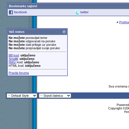
Bookmarks sajtovi
facebook
twitter
«
Pretho
Vaš status
Ne možete
postavljati teme
Ne možete
odgovarati na poruke
Ne možete
slati priloge uz poruke
Ne možete
prepravljati svoje poruke
BB kod
:
uključeno
Smajliji
:
uključeno
[IMG]
kod:
uključeno
HTML kod:
isključeno
Pravila foruma
Sva vremena s
Powered 
Copyright ©200
Ho