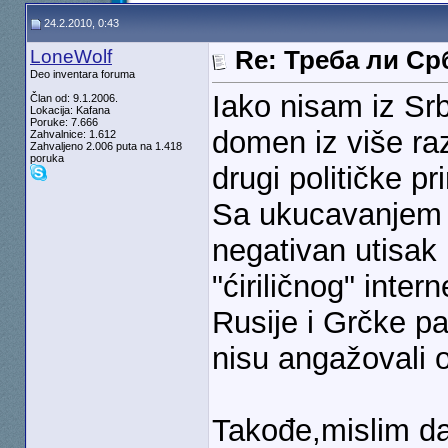
24.2.2010, 0:43
LoneWolf
Re: Треба ли С
Deo inventara foruma
Iako nisam iz Srbi
Član od: 9.1.2006.
Lokacija: Kafana
Poruke: 7.666
domen iz više raz
Zahvalnice: 1.612
Zahvaljeno 2.006 puta na 1.418
poruka
drugi političke pr
Sa ukucavanjem 
negativan utisak
"ćiriličnog" intern
Rusije i Grčke pa 
nisu angažovali ok
Takođe,mislim da 