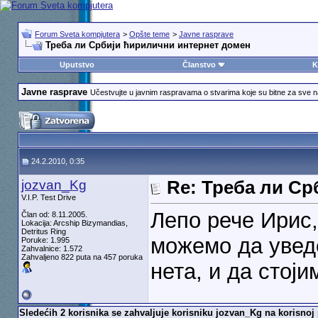
Forum Sveta kompjutera
>
Opšte teme
>
Javne rasprave
Треба ли Србији ћирилични интернет домен
Uputstvo
Članstvo
K
Javne rasprave
Učestvujte u javnim raspravama o stvarima koje su bitne za sve 
24.2.2010, 0:35
jozvan_Kg
Re: Треба ли С
V.I.P. Test Drive
Лепо рече Ирис
Član od: 8.11.2005.
Lokacija: Arcship Bizymandias,
Detritus Ring
можемо да увед
Poruke: 1.995
Zahvalnice: 1.572
Zahvaljeno 822 puta na 457 poruka
нета, и да стој
Sledećih 2 korisnika se zahvaljuje korisniku jozvan_Kg na korisnoj 