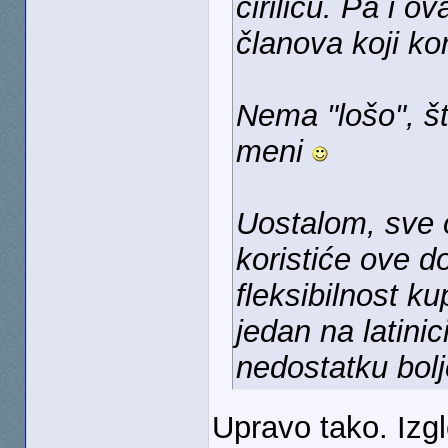
ćirilicu. Pa i ov
članova koji kori
Nema "lošo", št
meni
Uostalom, sve o
koristiće ove d
fleksibilnost ku
jedan na latinic
nedostatku bolj
Upravo tako. Izgl