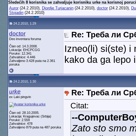
Sledećih 8 korisnika se zahvaljuje korisniku urke na korisnoj poruci
Auror
(24.2.2010),
Djordje Turjacanin
(24.2.2010),
doctor
(24.2.2010),
Du
Stojadin
(24.2.2010)
24.2.2010, 1:29
doctor
Re: Треба ли С
Deo inventara foruma
Izneo(li) si(ste) 
Član od: 14.3.2008.
Lokacija: EHCPCGG
Poruke: 12.341
kako da ga lepo 
Zahvalnice: 4.446
Zahvaljeno 3.428 puta na 2.361
poruka
24.2.2010, 1:30
urke
Re: Треба ли С
ex Laki pingvin
Citat:
Član od: 28.10.2005.
--ComputerBoy
Lokacija: Kragujevac (Srbija)
Poruke: 2.559
Zahvalnice: 478
Zato sto smo mi
Zahvaljeno 879 puta na 487 poruka