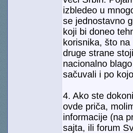
izbledeo u mnogo
se jednostavno g
koji bi doneo teh
korisnika, što na
druge strane stoj
nacionalno blago, 
sačuvali i po koj
4. Ako ste dokon
ovde priča, moli
informacije (na pr
sajta, ili forum 