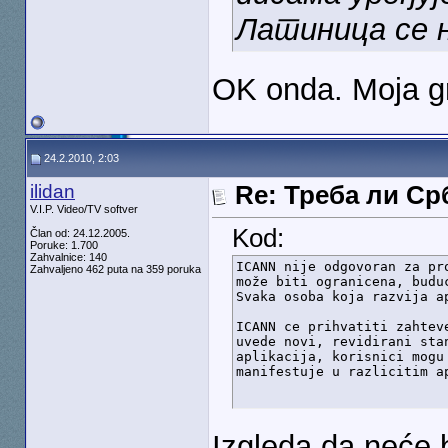
Латиница се 
OK onda. Moja 
24.2.2010, 2:03
ilidan
Re: Треба ли С
V.I.P. Video/TV softver
Kod:
Član od: 24.12.2005.
Poruke: 1.700
Zahvalnice: 140
ICANN nije odgovoran za pr
Zahvaljeno 462 puta na 359 poruka
može biti ogranicena, budu
Svaka osoba koja razvija a
ICANN ce prihvatiti zahtev
uvede novi, revidirani sta
aplikacija, korisnici mogu
manifestuje u razlicitim a
Izgleda da neće b