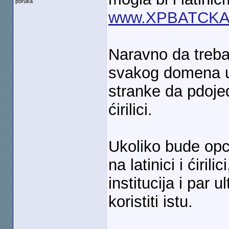
poruka
www.XPBATCKA
Naravno da treba.
svakog domena u 
stranke da pdojed
ćirilici.
Ukoliko bude opc
na latinici i ćiril
institucija i par 
koristiti istu.