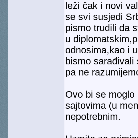
leži čak i novi va
se svi susjedi Sr
pismo trudili da
u diplomatskim,p
odnosima,kao i u
bismo sarađivali s
pa ne razumijemo
Ovo bi se moglo 
sajtovima (u menij
nepotrebnim.