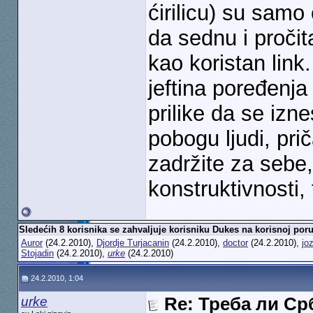
ćirilicu) su samo 
da sednu i pročit
kao koristan link
jeftina poređenj
prilike da se izne
pobogu ljudi, pr
zadržite za sebe
konstruktivnosti, 
Sledećih 8 korisnika se zahvaljuje korisniku Dukes na korisnoj poru
Auror
(24.2.2010),
Djordje Turjacanin
(24.2.2010),
doctor
(24.2.2010),
jo
Stojadin
(24.2.2010),
urke
(24.2.2010)
24.2.2010, 1:04
urke
Re: Треба ли С