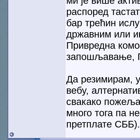
ми је више акти
распоред тастат
бар трећин ислу
државним или и
Привредна комо
запошљавање, П
Да резимирам, 
вебу, алтернати
свакако пожељан
много тога па н
претплате СББ).