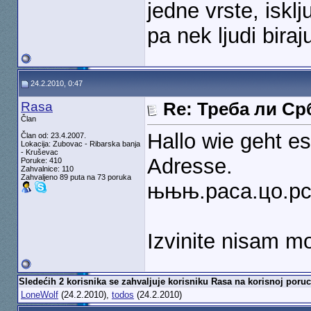
jedne vrste, iskl
pa nek ljudi biraj
24.2.2010, 0:47
Rasa
Re: Треба ли С
Član
Hallo wie geht e
Član od: 23.4.2007.
Lokacija: Zubovac - Ribarska banja
- Kruševac
Adresse.
Poruke: 410
Zahvalnice: 110
Zahvaljeno 89 puta na 73 poruka
њњњ.раса.цо.р
Izvinite nisam m
Sledećih 2 korisnika se zahvaljuje korisniku Rasa na korisnoj poruc
LoneWolf
(24.2.2010),
todos
(24.2.2010)