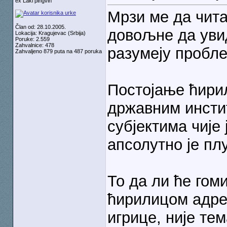
ex Laki pingvin
Мрзи ме да чита
Član od: 28.10.2005.
довољне да уви
Lokacija: Kragujevac (Srbija)
Poruke: 2.559
Zahvalnice: 478
разумеју пробле
Zahvaljeno 879 puta na 487 poruka
Постојање ћири
државним инсти
субјектима чије
апсолутно је пл
То да ли ће гом
ћирилицом адре
игрице, није те