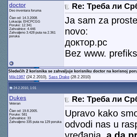
doctor
Re: Треба ли С
Deo inventara foruma
Ja sam za proste
Član od: 14.3.2008.
Lokacija: EHCPCGG
Poruke: 12.341
novo:
Zahvalnice: 4.446
Zahvaljeno 3.428 puta na 2.361
poruka
доктор.рс
Bez www. prefiksa 
Sledećih 2 korisnika se zahvaljuje korisniku doctor na korisnoj poru
Miki1987
(24.2.2010),
Sass Drake
(28.2.2010)
24.2.2010, 1:01
Dukes
Re: Треба ли С
Veteran
Upravo kako smo 
Član od: 19.8.2005.
Poruke: 581
Zahvalnice: 33
odvodi nas u ras
Zahvaljeno 335 puta na 129 poruka
vređanja,
a da pr