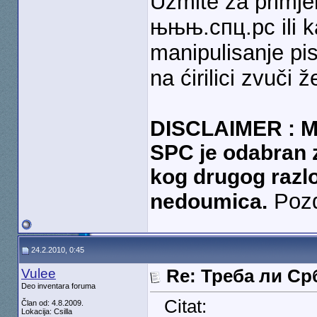
Uzmite za primje
њњњ.спц.рс ili k
manipulisanje p
na ćirilici zvuči
DISCLAIMER : Moj
SPC je odabran z
kog drugog razlo
Poz
nedoumica.
24.2.2010, 0:45
Vulee
Re: Треба ли С
Deo inventara foruma
Citat:
Član od: 4.8.2009.
Lokacija: Csilla