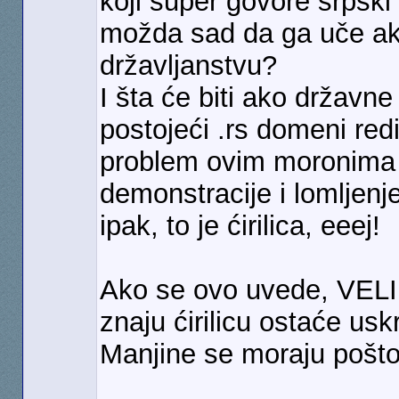
koji super govore srpski
možda sad da ga uče ak
državljanstvu?
I šta će biti ako državn
postojeći .rs domeni redi
problem ovim moronima u
demonstracije i lomljenj
ipak, to je ćirilica, eeej!
Ako se ovo uvede, VELIKA
znaju ćirilicu ostaće uskr
Manjine se moraju poštov