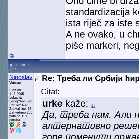
Ono čime bi držav
standardizacija 
ista riječ za iste
A ne ovako, u ch
piše markeri, neg
24.2.2010,
2:57
Ninoslav
Re: Треба ли Србији ћ
Veteran
Citat:
Član od:
1.11.2005.
Lokacija:
urke
kaže:
Bečej/Novi Sad
Poruke: 632
Zahvalnice: 18
Да, треба нам. Али 
Zahvaljeno 235
puta na 119
poruka
алтернативно решењ
горе поменути држав