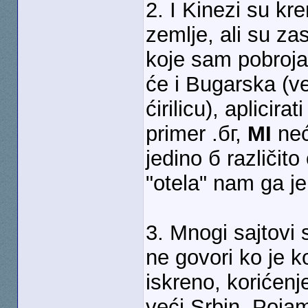
2. I Kinezi su kr
zemlje, ali su za
koje sam pobroja
će i Bugarska (ve
ćirilicu), aplicir
primer .бг,
MI
neć
jedino б različito
"otela" nam ga j
3. Mnogi sajtovi 
ne govori ko je ko
iskreno, korićenj
veći Srbin. Poja