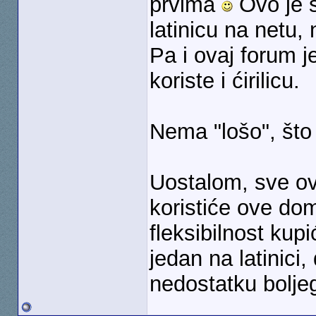
prvima
Ovo je s
latinicu na netu, 
Pa i ovaj forum je
koriste i ćirilicu.
Nema "lošo", što
Uostalom, sve ovo
koristiće ove dom
fleksibilnost kup
jedan na latinici,
nedostatku bolje