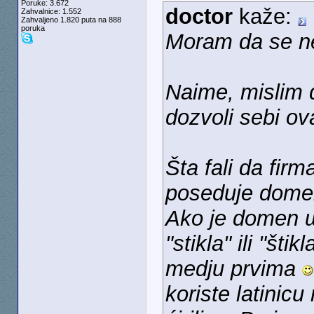
Poruke: 3.672
doctor
kaže:
Zahvalnice: 1.552
Zahvaljeno 1.820 puta na 888
poruka
Moram da se n
Naime, mislim 
dozvoli sebi ova
Šta fali da firm
poseduje domen
Ako je domen ш
"stikla" ili "štik
medju prvima
koriste latinicu