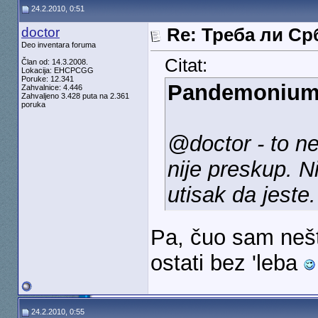
24.2.2010, 0:51
doctor
Re: Треба ли Ср
Deo inventara foruma
Citat:
Član od: 14.3.2008.
Lokacija: EHCPCGG
Poruke: 12.341
Pandemoniu
Zahvalnice: 4.446
Zahvaljeno 3.428 puta na 2.361
poruka
@doctor - to ne
nije preskup. N
utisak da jeste.
Pa, čuo sam nešt
ostati bez 'leba
24.2.2010, 0:55