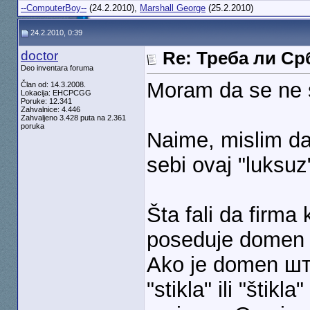
--ComputerBoy--
(24.2.2010),
Marshall George
(25.2.2010)
24.2.2010, 0:39
doctor
Re: Треба ли С
Deo inventara foruma
Moram da se ne
Član od: 14.3.2008.
Lokacija: EHCPCGG
Poruke: 12.341
Zahvalnice: 4.446
Zahvaljeno 3.428 puta na 2.361
poruka
Naime, mislim da
sebi ovaj "luksuz
Šta fali da firma
poseduje domen n
Ako je domen шт
"stikla" ili "štikl