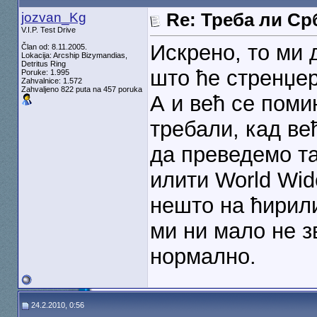
jozvan_Kg
Re: Треба ли С
V.I.P. Test Drive
Искрено, то ми 
Član od: 8.11.2005.
Lokacija: Arcship Bizymandias,
Detritus Ring
што ће стренџер
Poruke: 1.995
Zahvalnice: 1.572
Zahvaljeno 822 puta na 457 poruka
А и већ се пом
требали, кад већ
да преведемо та
илити World Wid
нешто на ћирил
ми ни мало не з
нормално.
24.2.2010, 0:56