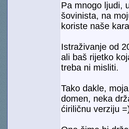
Pa mnogo ljudi,
šovinista, na moj
koriste naše kar
Istraživanje od 20
ali baš rijetko ko
treba ni misliti.
Tako dakle, moja 
domen, neka držav
ćiriličnu verziju =