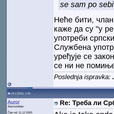
se sam po sebi
Неће бити, члан 
каже да су "у р
употреби српски
Службена употре
уређује се зако
се ни не помињ
Poslednja ispravka:
24.2.2010, 1:34
Auror
Re: Треба ли С
Starosedelac
Član od: 11.12.2005.