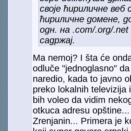
своје ћириличне веб
ћириличне домене, до
одн. на .com/.org/.n
садржај.
Ma nemoj? I šta će onda
odluče "jednoglasno" da p
naredio, kada to javno o
preko lokalnih televizija
bih voleo da vidim neko
otkuca adresu opštine...
Zrenjanin... Primera je k