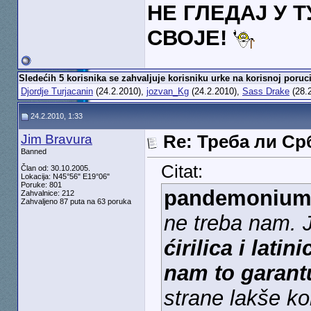
НЕ ГЛЕДАЈ У 
СВОЈЕ!
Sledećih 5 korisnika se zahvaljuje korisniku urke na korisnoj poruci
Djordje Turjacanin
(24.2.2010),
jozvan_Kg
(24.2.2010),
Sass Drake
(28.
24.2.2010, 1:33
Jim Bravura
Re: Треба ли С
Banned
Citat:
Član od: 30.10.2005.
Lokacija: N45°56" E19°06"
Poruke: 801
pandemoniu
Zahvalnice: 212
Zahvaljeno 87 puta na 63 poruka
ne treba nam. 
ćirilica i lat
nam to garantu
strane lakše kor