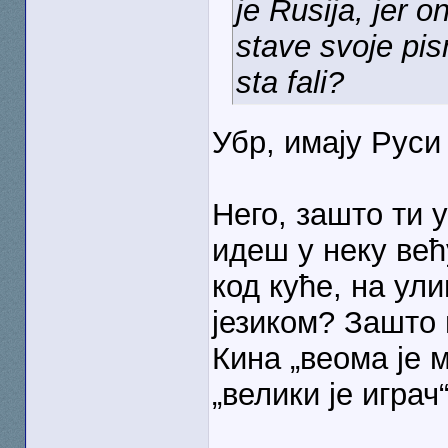
je Rusija, jer o
stave svoje pi
sta fali?
Убр, имају Руси
Него, зашто ти 
идеш у неку већ
код куће, на ул
језиком? Зашто 
Кина „веома је 
„велики је играч