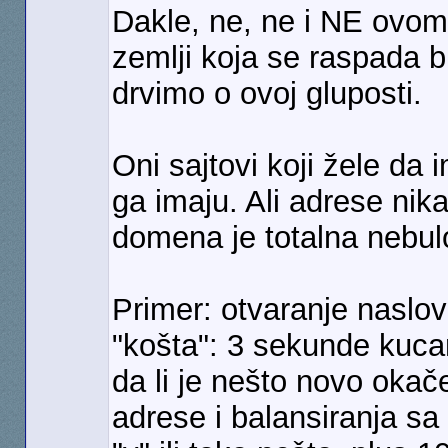
Dakle, ne, ne i NE ovom
zemlji koja se raspada 
drvimo o ovoj gluposti.
Oni sajtovi koji žele da i
ga imaju. Ali adrese nik
domena je totalna nebul
Primer: otvaranje naslov
"košta": 3 sekunde kuca
da li je nešto novo oka
adrese i balansiranja sa 