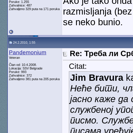
Ako je tako ond
Poruke: 1.255
Zahvalnice: 487
razmisljanja (bez
Zahvaljeno 329 puta na 171 poruka
se neko bunio.
24.2.2010, 1:55
Pandemonium
Re: Треба ли С
Veteran
Citat:
Član od: 10.4.2008.
Lokacija: SSV Belgrade
Poruke: 993
Jim Bravura
k
Zahvalnice: 372
Zahvaljeno 381 puta na 205 poruka
Неће бити, чл
јасно каже да 
службеној упо
писмо. Службе
писама уређуј