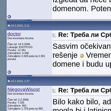
domenom. Potenci
24.2.2010, 2:11
doctor
Re: Треба ли С
Deo inventara foruma
Sasvim očekivano
Član od: 14.3.2008.
Lokacija: EHCPCGG
Poruke: 12.341
rešenje
Vremeno
Zahvalnice: 4.446
Zahvaljeno 3.428 puta na 2.361
poruka
domene i budu u
24.2.2010, 2:27
NjegovaWisost
Re: Треба ли С
Deo inventara foruma
Bilo kako bilo, a
Član od: 2.2.2006.
Poruke: 7.335
Zahvalnice: 861
mogla bi i latin
Zahvaljeno 1.729 puta na 992