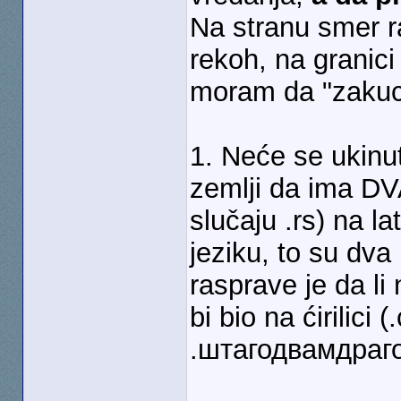
Na stranu smer ra
rekoh, na granici
moram da "zakuca
1. Neće se ukinut
zemlji da ima D
slučaju .rs) na l
jeziku, to su dva 
rasprave je da l
bi bio na ćirilici 
.штагодвамдраго