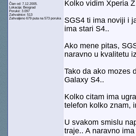
Kolko vidim Xperia Z
Član od: 7.12.2005.
Lokacija: Beograd
Poruke: 3.097
Zahvalnice: 513
SGS4 ti ima noviji i
Zahvaljeno 679 puta na 573 poruka
ima stari S4..
Ako mene pitas, SGS4
naravno u kvalitetu 
Tako da ako mozes da
Galaxy S4..
Kolko citam ima ugr
telefon kolko znam, i
U svakom smislu napr
traje.. A naravno im