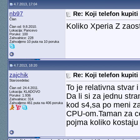
4.7.2013, 17:04
nb97
Re: Koji telefon kupiti
Član
Koliko Xperia Z zaos
Član od: 9.8.2010.
Lokacija: Pancevo
Poruke: 100
Zahvalnice: 228
Zahvaljeno 10 puta na 10 poruka
4.7.2013, 18:20
zajchik
Re: Koji telefon kupiti
Starosedelac
To je relativna stvar i
Član od: 24.4.2011.
Lokacija: KLADOVO
Da li si za jednu stra
Poruke: 1.936
Zahvalnice: 314
kod s4,sa po meni za
Zahvaljeno 461 puta na 406 poruka
CPU-om.Taman za cen
pojma koliko kostaju 