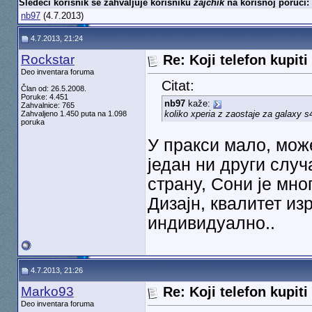
Sledeći korisnik se zahvaljuje korisniku
zajchik
na korisnoj poruci:
nb97
(4.7.2013)
4.7.2013, 21:24
Rockstar
Re: Koji telefon kupiti
Deo inventara foruma
Citat:
Član od: 26.5.2008.
Poruke: 4.451
nb97
kaže:
Zahvalnice: 765
koliko xperia z zaostaje za galaxy s
Zahvaljeno 1.450 puta na 1.098
poruka
У пракси мало, може
један ни други слу
страну, Сони је мно
Дизајн, квалитет изр
индивидуално..
4.7.2013, 21:26
Marko93
Re: Koji telefon kupiti
Deo inventara foruma