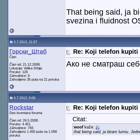
That being said, ja 
svezina i fluidnost O
5.7.2013, 21:57
Горски_Штаб
Re: Koji telefon kupiti
Član
Ако не сматраш себ
Član od: 21.12.2008.
Lokacija: Velika Srbija
Poruke: 126
Zahvalnice: 9
Zahvaljeno 35 puta na 21 poruka
6.7.2013, 9:06
Rockstar
Re: Koji telefon kupiti
Deo inventara foruma
Citat:
Član od: 26.5.2008.
Poruke: 4.451
woof
kaže:
Zahvalnice: 765
that being said, ja biram lumiu. Jedn
Zahvaljeno 1.450 puta na 1.098
poruka