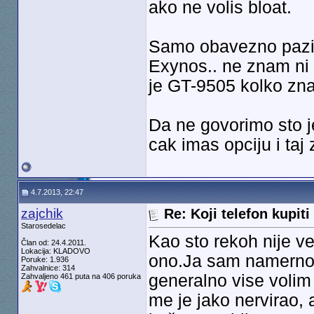
ako ne volis bloat.
Samo obavezno pazi
Exynos.. ne znam ni 
je GT-9505 kolko zn
Da ne govorimo sto j
cak imas opciju i taj
4.7.2013, 22:47
zajchik
Re: Koji telefon kupiti
Starosedelac
Kao sto rekoh nije ve
Član od: 24.4.2011.
Lokacija: KLADOVO
ono.Ja sam namerno 
Poruke: 1.936
Zahvalnice: 314
generalno vise volim
Zahvaljeno 461 puta na 406 poruka
me je jako nervirao, a