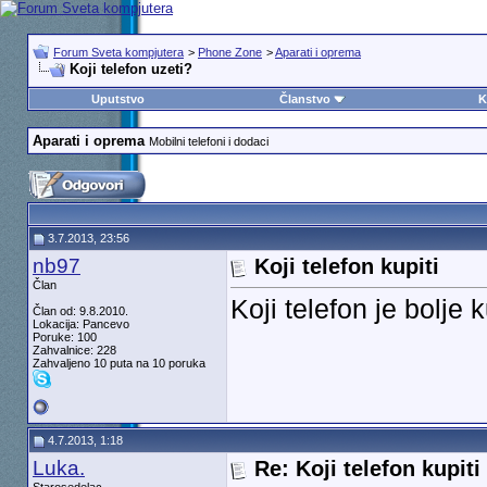
Forum Sveta kompjutera
>
Phone Zone
>
Aparati i oprema
Koji telefon uzeti?
Uputstvo
Članstvo
K
Aparati i oprema
Mobilni telefoni i dodaci
3.7.2013, 23:56
nb97
Koji telefon kupiti
Član
Koji telefon je bolje
Član od: 9.8.2010.
Lokacija: Pancevo
Poruke: 100
Zahvalnice: 228
Zahvaljeno 10 puta na 10 poruka
4.7.2013, 1:18
Luka.
Re: Koji telefon kupiti