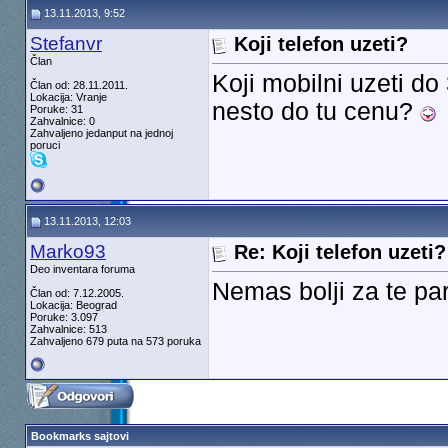
13.11.2013, 9:52
Stefanvr
Koji telefon uzeti?
Član
Koji mobilni uzeti do 
Član od: 28.11.2011.
Lokacija: Vranje
nesto do tu cenu?
Poruke: 31
Zahvalnice: 0
Zahvaljeno jedanput na jednoj
poruci
13.11.2013, 12:03
Marko93
Re: Koji telefon uzeti?
Deo inventara foruma
Nemas bolji za te pa
Član od: 7.12.2005.
Lokacija: Beograd
Poruke: 3.097
Zahvalnice: 513
Zahvaljeno 679 puta na 573 poruka
Bookmarks sajtovi