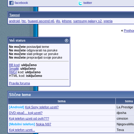
facebook
twitter
Tagovi
android
,
htc
,
huawei ascend p6
,
i4s
,
iphone
,
samsung galaxy s2
,
xperia
«
Pretho
Vaš status
Ne možete
postavljati teme
Ne možete
odgovarati na poruke
Ne možete
slati priloge uz poruke
Ne možete
prepravljati svoje poruke
BB kod
:
uključeno
Smajliji
:
uključeno
[IMG]
kod:
uključeno
HTML kod:
isključeno
Pravila foruma
Slične teme
tema
temu
[Android]
Koji Sony telefon uzeti?
La.Prestige
DVD pisač... koji uzeti?
djosha
Koji telefon uzeti od ovih???
cimston
[Mobilni telefon]
Nokia N97
NjegovaWis
Koji telefon uzeti...
Teva