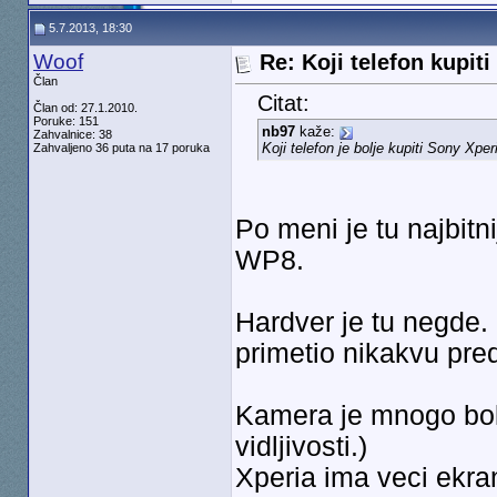
5.7.2013, 18:30
Woof
Re: Koji telefon kupiti
Član
Citat:
Član od: 27.1.2010.
Poruke: 151
nb97
kaže:
Zahvalnice: 38
Koji telefon je bolje kupiti Sony Xpe
Zahvaljeno 36 puta na 17 poruka
Po meni je tu najbitni
WP8.
Hardver je tu negde. 
primetio nikakvu pred
Kamera je mnogo bolj
vidljivosti.)
Xperia ima veci ekran