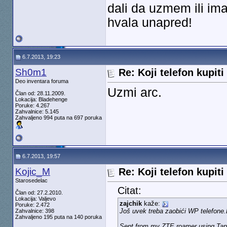
dali da uzmem ili ima
hvala unapred!
6.7.2013, 19:23
Sh0m1
Re: Koji telefon kupiti
Deo inventara foruma
Uzmi arc.
Član od: 28.11.2009.
Lokacija: Bladehenge
Poruke: 4.267
Zahvalnice: 5.145
Zahvaljeno 994 puta na 697 poruka
6.7.2013, 19:57
Kojic_M
Re: Koji telefon kupiti
Starosedelac
Citat:
Član od: 27.2.2010.
Lokacija: Valjevo
zajchik
kaže:
Poruke: 2.472
Još uvek treba zaobići WP telefone.B
Zahvalnice: 398
Zahvaljeno 195 puta na 140 poruka
Sent from my ZTE roamer using Tap