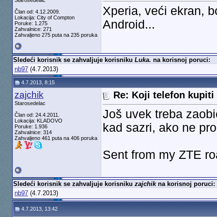
Starosedelac
Xperia, veći ekran, b
Član od: 4.12.2009.
Lokacija: City of Compton
Android...
Poruke: 1.275
Zahvalnice: 271
Zahvaljeno 275 puta na 235 poruka
Sledeći korisnik se zahvaljuje korisniku
Luka.
na korisnoj poruci:
nb97
(4.7.2013)
4.7.2013, 8:15
zajchik
Re: Koji telefon kupiti
Starosedelac
Još uvek treba zaobi
Član od: 24.4.2011.
Lokacija: KLADOVO
kad sazri, ako ne pro
Poruke: 1.936
Zahvalnice: 314
Zahvaljeno 461 puta na 406 poruka
Sent from my ZTE ro
Sledeći korisnik se zahvaljuje korisniku
zajchik
na korisnoj poruci:
nb97
(4.7.2013)
4.7.2013, 13:42