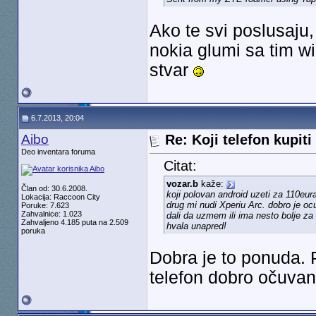
Ako te svi poslusaju
nokia glumi sa tim w
stvar
6.7.2013, 20:04
Aibo
Re: Koji telefon kupiti
Deo inventara foruma
Citat:
vozar.b
kaže:
Član od: 30.6.2008.
koji polovan android uzeti za 110eur
Lokacija: Raccoon City
drug mi nudi Xperiu Arc. dobro je oc
Poruke: 7.623
Zahvalnice: 1.023
dali da uzmem ili ima nesto bolje za
Zahvaljeno 4.185 puta na 2.509
hvala unapred!
poruka
Dobra je to ponuda. P
telefon dobro očuvan