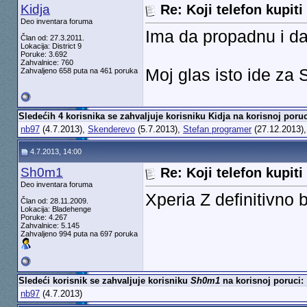
Kidja
Re: Koji telefon kupiti
Deo inventara foruma
Ima da propadnu i da
Član od: 27.3.2011.
Lokacija: District 9
Poruke: 3.692
Zahvalnice: 760
Moj glas isto ide za
Zahvaljeno 658 puta na 461 poruka
Sledećih 4 korisnika se zahvaljuje korisniku Kidja na korisnoj poruc
nb97
(4.7.2013),
Skenderevo
(5.7.2013),
Stefan programer
(27.12.2013)
4.7.2013, 14:00
Sh0m1
Re: Koji telefon kupiti
Deo inventara foruma
Xperia Z definitivno bo
Član od: 28.11.2009.
Lokacija: Bladehenge
Poruke: 4.267
Zahvalnice: 5.145
Zahvaljeno 994 puta na 697 poruka
Sledeći korisnik se zahvaljuje korisniku
Sh0m1
na korisnoj poruci:
nb97
(4.7.2013)