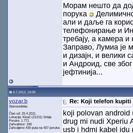
Морам нешто да дод
порука
Делимично 
али и даље га корис
телефонирање и Инт
требају, а камера и
Заправо, Лумиа је 
и дизајн, и велики 
и Андроид, све због
јефтинија...
6.7.2013, 19:09
vozar.b
Re: Koji telefon kupiti
Starosedelac
koji polovan android
Član od: 25.4.2011.
Lokacija: Kisač (21211) Srbija
drug mi nudi Xperiu A
Poruke: 1.771
Zahvalnice: 196
usb i hdmi kabel idu 
Zahvaljeno 430 puta na 407 poruka