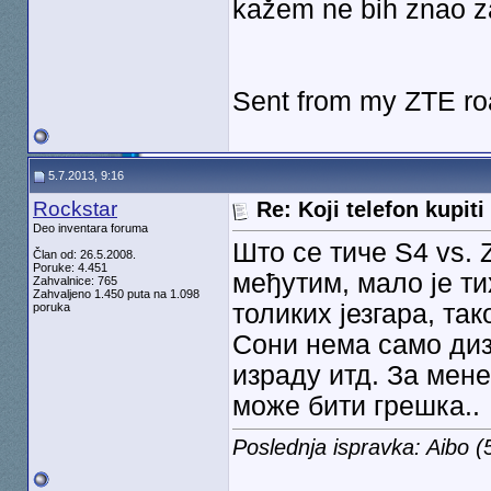
kažem ne bih znao za
Sent from my ZTE ro
5.7.2013, 9:16
Rockstar
Re: Koji telefon kupiti
Deo inventara foruma
Што се тиче S4 vs. 
Član od: 26.5.2008.
Poruke: 4.451
међутим, мало је ти
Zahvalnice: 765
Zahvaljeno 1.450 puta na 1.098
толиких језгара, так
poruka
Сони нема само диза
израду итд. За мене
може бити грешка..
Poslednja ispravka: Aibo 