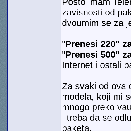
Posto imam Telen
zavisnosti od pa
dvoumim se za je
"
Prenesi 220" za
"
Prenesi 500" za
Internet i ostali p
Za svaki od ova 
modela, koji mi s
mnogo preko vau
i treba da se odl
paketa.