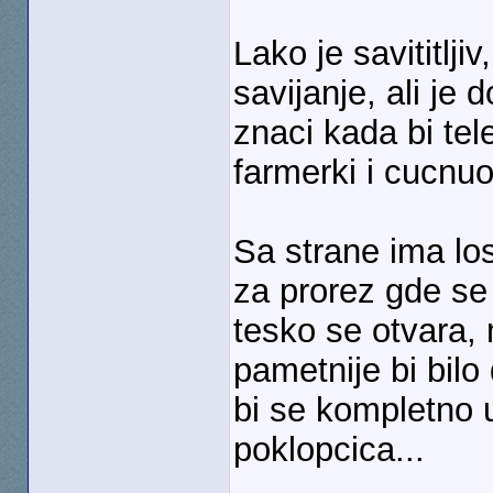
Lako je savititlj
savijanje, ali je d
znaci kada bi te
farmerki i cucnuo
Sa strane ima lo
za prorez gde se
tesko se otvara, 
pametnije bi bilo 
bi se kompletno 
poklopcica...