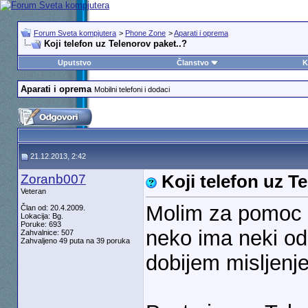
Forum Sveta kompjutera
>
Phone Zone
>
Aparati i oprema
Koji telefon uz Telenorov paket..?
Uputstvo
Članstvo
K
Aparati i oprema
Mobilni telefoni i dodaci
21.12.2013, 2:42
Zoranb007
Koji telefon uz T
Veteran
Molim za pomoc p
Član od: 20.4.2009.
Lokacija: Bg.
Poruke: 693
neko ima neki od
Zahvalnice: 507
Zahvaljeno 49 puta na 39 poruka
dobijem misljenje