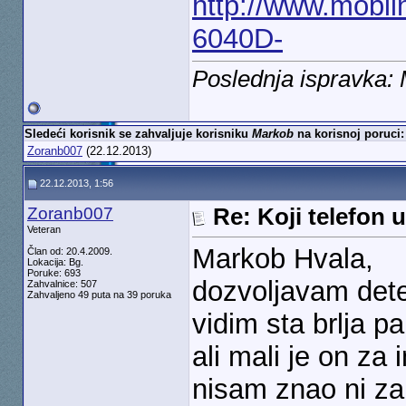
http://www.mobiln
6040D-
Poslednja ispravka:
Sledeći korisnik se zahvaljuje korisniku
Markob
na korisnoj poruci:
Zoranb007
(22.12.2013)
22.12.2013, 1:56
Zoranb007
Re: Koji telefon 
Veteran
Markob Hvala,
Član od: 20.4.2009.
Lokacija: Bg.
Poruke: 693
dozvoljavam dete
Zahvalnice: 507
Zahvaljeno 49 puta na 39 poruka
vidim sta brlja p
ali mali je on za
nisam znao ni za 