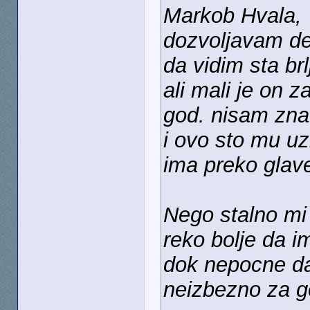
Markob Hvala,
dozvoljavam de
da vidim sta br
ali mali je on z
god. nisam znao
i ovo sto mu uz
ima preko glave
Nego stalno mi
reko bolje da im
dok nepocne da 
neizbezno za g