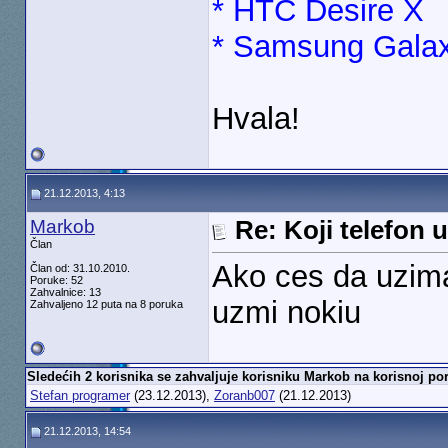
* HTC Desire X
* Samsung Gala
Hvala!
21.12.2013, 4:13
Markob
Re: Koji telefon 
Član
Ako ces da uzima
Član od: 31.10.2010.
Poruke: 52
Zahvalnice: 13
uzmi nokiu
Zahvaljeno 12 puta na 8 poruka
Sledećih 2 korisnika se zahvaljuje korisniku Markob na korisnoj por
Stefan programer
(23.12.2013),
Zoranb007
(21.12.2013)
21.12.2013, 14:54