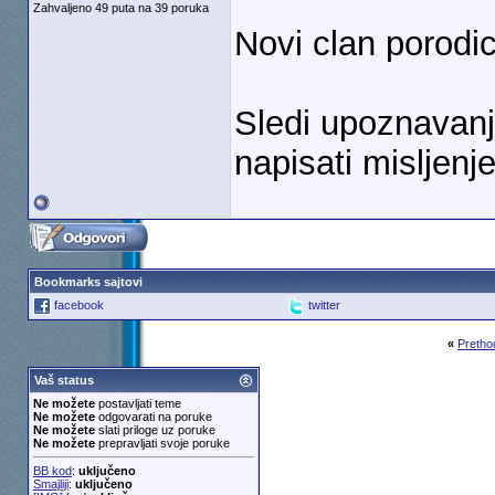
Zahvaljeno 49 puta na 39 poruka
Novi clan porodic
Sledi upoznavanje
napisati misljenje
Bookmarks sajtovi
facebook
twitter
«
Pretho
Vaš status
Ne možete
postavljati teme
Ne možete
odgovarati na poruke
Ne možete
slati priloge uz poruke
Ne možete
prepravljati svoje poruke
BB kod
:
uključeno
Smajliji
:
uključeno