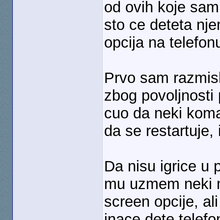
od ovih koje sam 
sto ce deteta nje
opcija na telefon
Prvo sam razmisl
zbog povoljnosti 
cuo da neki kom
da se restartuje,
Da nisu igrice u 
mu uzmem neki m
screen opcije, a
inace dete telefo