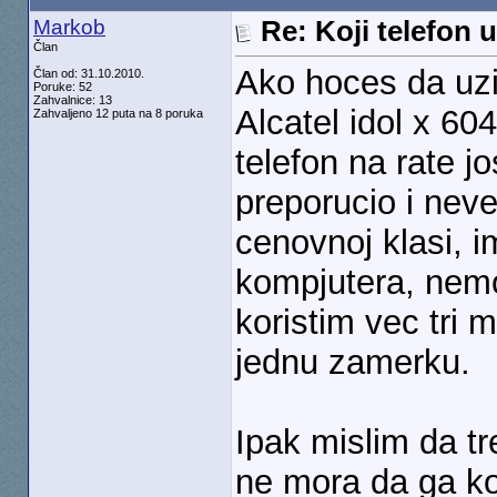
Markob
Re: Koji telefon 
Član
Ako hoces da uzi
Član od: 31.10.2010.
Poruke: 52
Zahvalnice: 13
Alcatel idol x 6
Zahvaljeno 12 puta na 8 poruka
telefon na rate j
preporucio i neve
cenovnoj klasi, 
kompjutera, nemoj
koristim vec tri
jednu zamerku.
Ipak mislim da t
ne mora da ga kor