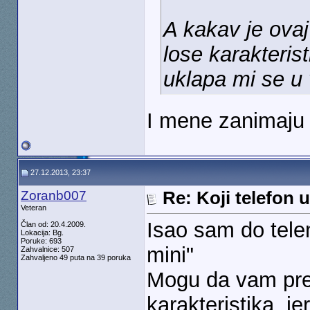
A kakav je ova
lose karakteris
uklapa mi se u 
I mene zanimaju 
27.12.2013, 23:37
Zoranb007
Re: Koji telefon 
Veteran
Isao sam do telen
Član od: 20.4.2009.
Lokacija: Bg.
Poruke: 693
mini"
Zahvalnice: 507
Zahvaljeno 49 puta na 39 poruka
Mogu da vam prep
karakteristika, j