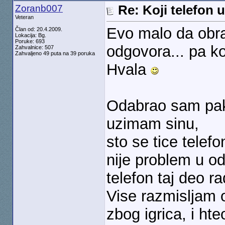
Zoranb007
Re: Koji telefon 
Veteran
Evo malo da obra
Član od: 20.4.2009.
Lokacija: Bg.
Poruke: 693
odgovora... pa k
Zahvalnice: 507
Zahvaljeno 49 puta na 39 poruka
Hvala
Odabrao sam pake
uzimam sinu,
sto se tice telefo
nije problem u o
telefon taj deo ra
Vise razmisljam 
zbog igrica, i ht