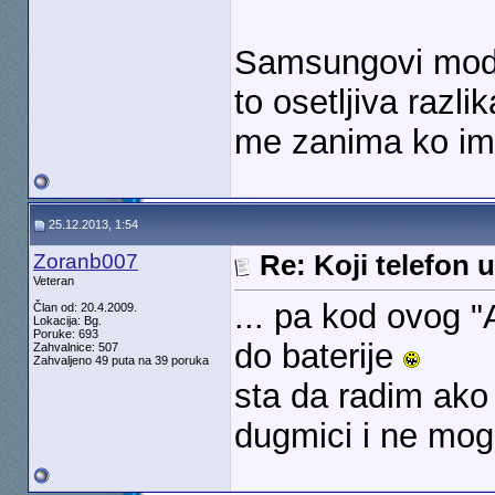
Samsungovi mode
to osetljiva razl
me zanima ko ima
25.12.2013, 1:54
Zoranb007
Re: Koji telefon 
Veteran
... pa kod ovog "
Član od: 20.4.2009.
Lokacija: Bg.
Poruke: 693
do baterije
Zahvalnice: 507
Zahvaljeno 49 puta na 39 poruka
sta da radim ako 
dugmici i ne mogu