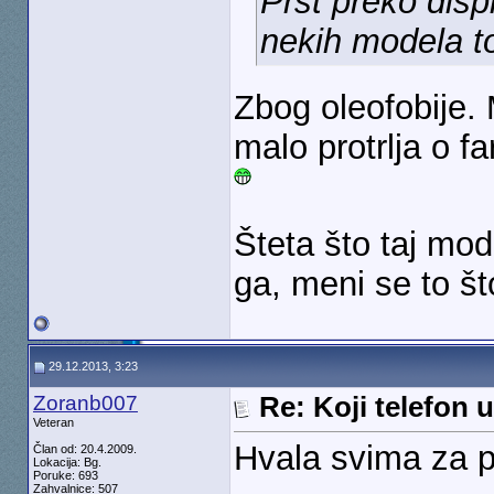
Prst preko disp
nekih modela to
Zbog oleofobije.
malo protrlja o f
Šteta što taj m
ga, meni se to št
29.12.2013, 3:23
Zoranb007
Re: Koji telefon 
Veteran
Hvala svima za
Član od: 20.4.2009.
Lokacija: Bg.
Poruke: 693
Zahvalnice: 507