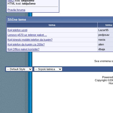
[IMG]
kod:
uključeno
HTML kod:
isključeno
Pravila foruma
Slične teme
tema
temu
Koji telefon uzeti
Lazar95
Lenovo g570 uz telenor paket ...
pedjosav
Koji kineski mobilni telefon da kupim?
nasta
Koji telefon da kupim za 200e?
alien
Koji Office paket koristite?
dbaja
Sva vremena su
Powered 
Copyright ©200
Ho