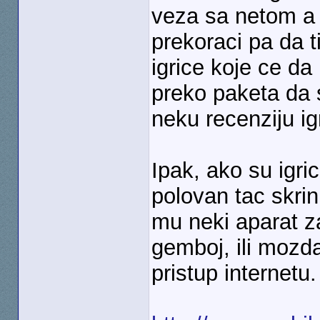
veza sa netom a 
prekoraci pa da t
igrice koje ce da 
preko paketa da 
neku recenziju ig
Ipak, ako su igr
polovan tac skrin
mu neki aparat z
gemboj, ili mozd
pristup internetu.