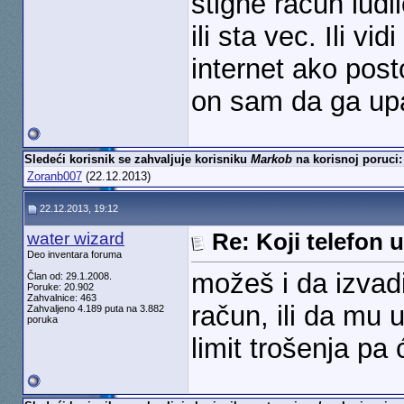
stigne racun ludi
ili sta vec. Ili vi
internet ako posto
on sam da ga upa
Sledeći korisnik se zahvaljuje korisniku
Markob
na korisnoj poruci:
Zoranb007
(22.12.2013)
22.12.2013, 19:12
water wizard
Re: Koji telefon 
Deo inventara foruma
možeš i da izvadi
Član od: 29.1.2008.
Poruke: 20.902
Zahvalnice: 463
račun, ili da mu
Zahvaljeno 4.189 puta na 3.882
poruka
limit trošenja pa 