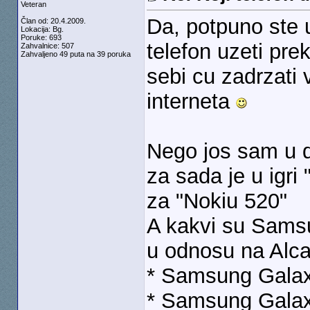
Veteran
Da, potpuno ste 
Član od: 20.4.2009.
Lokacija: Bg.
Poruke: 693
telefon uzeti pre
Zahvalnice: 507
Zahvaljeno 49 puta na 39 poruka
sebi cu zadrzati 
interneta
Nego jos sam u d
za sada je u igri
za "Nokiu 520"
A kakvi su Sams
u odnosu na Alcat
* Samsung Galax
* Samsung Galax