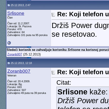
25.12.2013, 2:47
Srlisone
Re: Koji telefon 
Član
Držiš Power dugm
Član od: 11.2.2007.
Lokacija: St. Pazova
Poruke: 470
se resetovao.
Zahvalnice: 64
Zahvaljeno 101 puta na 95 poruka
Sledeći korisnik se zahvaljuje korisniku
Srlisone
na korisnoj poruci
Zoranb007
(25.12.2013)
25.12.2013, 12:18
Zoranb007
Re: Koji telefon 
Veteran
Citat:
Član od: 20.4.2009.
Lokacija: Bg.
Poruke: 693
Srlisone
kaže
Zahvalnice: 507
Zahvaljeno 49 puta na 39 poruka
Držiš Power du