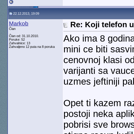
22.12.2013, 19:09
Markob
Re: Koji telefon 
Član
Ako ima 8 godina 
Član od: 31.10.2010.
Poruke: 52
Zahvalnice: 13
mini ce biti sasvi
Zahvaljeno 12 puta na 8 poruka
cenovnoj klasi od
varijanti sa vau
uzmes jeftiniji pa
Opet ti kazem raz
postoji neka apli
pobrisi sve brows