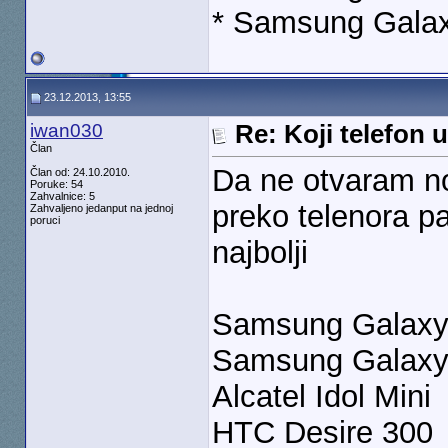
* Samsung Galax
23.12.2013, 13:55
iwan030
Re: Koji telefon 
Član
Da ne otvaram no
Član od: 24.10.2010.
Poruke: 54
Zahvalnice: 5
preko telenora p
Zahvaljeno jedanput na jednoj
poruci
najbolji
Samsung Galaxy
Samsung Galaxy
Alcatel Idol Mini
HTC Desire 300