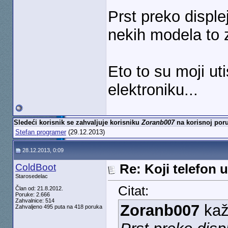
Prst preko disple
nekih modela to z
Eto to su moji uti
elektroniku...
Sledeći korisnik se zahvaljuje korisniku
Zoranb007
na korisnoj poru
Stefan programer
(29.12.2013)
28.12.2013, 0:09
ColdBoot
Re: Koji telefon 
Starosedelac
Citat:
Član od: 21.8.2012.
Poruke: 2.666
Zahvalnice: 514
Zoranb007
kaž
Zahvaljeno 495 puta na 418 poruka