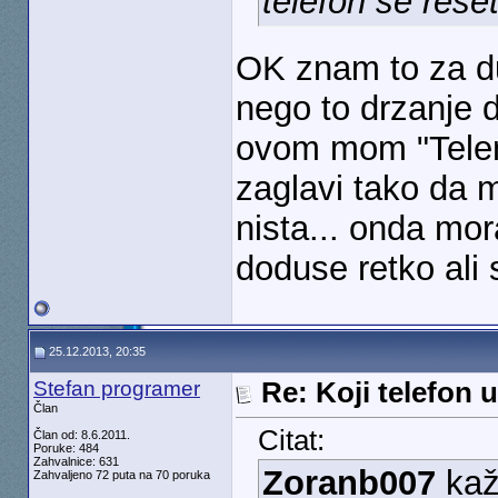
telefon se rese
OK znam to za du
nego to drzanje 
ovom mom "Telen
zaglavi tako da 
nista... onda mor
doduse retko ali 
25.12.2013, 20:35
Stefan programer
Re: Koji telefon 
Član
Citat:
Član od: 8.6.2011.
Poruke: 484
Zahvalnice: 631
Zoranb007
kaž
Zahvaljeno 72 puta na 70 poruka