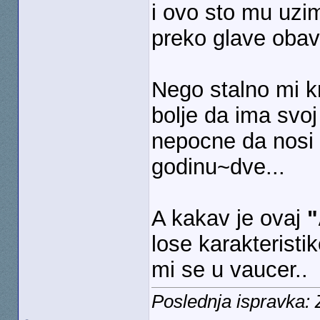
i ovo sto mu uzim
preko glave obave
Nego stalno mi k
bolje da ima svoj 
nepocne da nosi 
godinu~dve...
A kakav je ovaj
"
lose karakteristi
mi se u vaucer..
Poslednja ispravka: