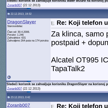
Sledeći korisnik se zahvaljuje korisniku
water wizard
na korisnoj po
Zoranb007
(22.12.2013)
22.12.2013, 19:32
DragonSlayer
Re: Koji telefon 
Starosedelac
Za klinca, samo p
Član od: 30.4.2006.
Poruke: 1.246
Zahvalnice: 631
postpaid + dopun
Zahvaljeno 264 puta na 174 poruka
Alcatel OT995 ICS
TapaTalk2
Sledeći korisnik se zahvaljuje korisniku
DragonSlayer
na korisnoj p
Zoranb007
(22.12.2013)
23.12.2013, 0:42
Zoranb007
Re: Koji telefon 