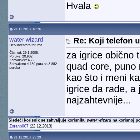
Hvala
21.12.2013, 18:26
water wizard
Re: Koji telefon 
Deo inventara foruma
za igrice obično 
Član od: 29.1.2008.
Poruke: 20.902
Zahvalnice: 463
quad core, puno 
Zahvaljeno 4.189 puta na 3.882
poruka
kao što i meni k
igrice da rade, a
najzahtevnije...
Sledeći korisnik se zahvaljuje korisniku
water wizard
na korisnoj po
Zoranb007
(22.12.2013)
21.12.2013, 23:29