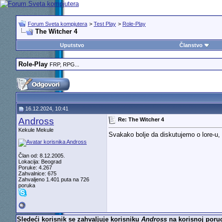
Forum Sveta kompjutera
>
Test Play
>
Role-Play
The Witcher 4
Uputstvo
Članstvo
Role-Play
FRP, RPG...
16.12.2024, 10:41
Andross
Re: The Witcher 4
Kekule Mekule
Svakako bolje da diskutujemo o lore-u, i
Član od: 8.12.2005.
Lokacija: Beograd
Poruke: 4.267
Zahvalnice: 675
Zahvaljeno 1.401 puta na 726
poruka
Sledeći korisnik se zahvaljuje korisniku
Andross
na korisnoj poruc