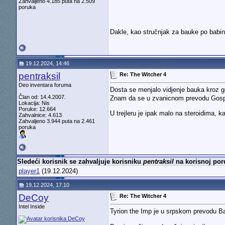
Zahvaljeno 4.185 puta na 2.509
poruka
Dakle, kao stručnjak za bauke po babine 
19.12.2024, 14:46
pentraksil
Re: The Witcher 4
Deo inventara foruma
Dosta se menjalo vidjenje bauka kroz 
Član od: 14.4.2007.
Znam da se u zvanicnom prevodu Gospo
Lokacija: Nis
Poruke: 12.664
U trejleru je ipak malo na steroidima, 
Zahvalnice: 4.613
Zahvaljeno 3.944 puta na 2.461
poruka
Sledeći korisnik se zahvaljuje korisniku
pentraksil
na korisnoj por
player1
(19.12.2024)
19.12.2024, 17:10
DeCoy
Re: The Witcher 4
Intel Inside
Tyrion the Imp je u srpskom prevodu 