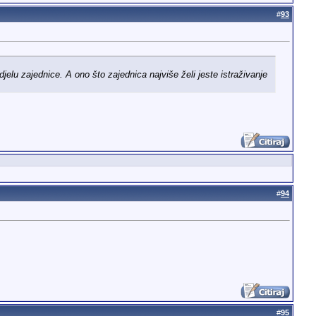
#
93
jelu zajednice. A ono što zajednica najviše želi jeste istraživanje
#
94
#
95