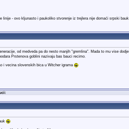
linije - ovo kljunasto i paukoliko stvorenje iz trejlera nije domaći srpski bau
generacije, od medveda pa do nesto manjih "gremlina". Mada to mu vise dodj
dara Prstenova goblini nazivaju bas bauci recimo.
kao i vecina slovenskih bica u Witcher igrama
uci:
Bauk