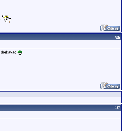
k.
#
86
e drekavac
#
87