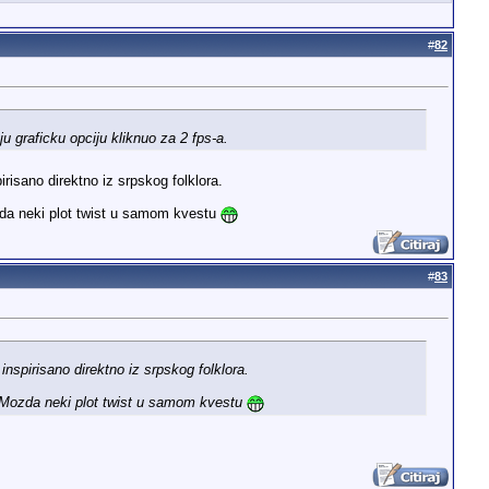
#
82
u graficku opciju kliknuo za 2 fps-a.
isano direktno iz srpskog folklora.
da neki plot twist u samom kvestu
#
83
spirisano direktno iz srpskog folklora.
 Mozda neki plot twist u samom kvestu