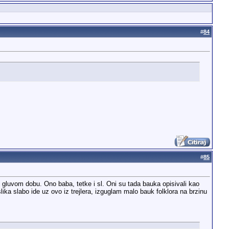
#
84
#
85
gluvom dobu. Ono baba, tetke i sl. Oni su tada bauka opisivali kao
ika slabo ide uz ovo iz trejlera, izguglam malo bauk folklora na brzinu