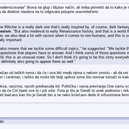
odernizovanje" likova na glup i bljutav način, ali treba primetiti da to kako j
 da direktor narativa na to odgovara potupno uravnoteženo:
e Witcher is a really dark one that's really inspired by, of course, dark fantas
 sexism
. "But also medieval to early Renaissance history, and that is a world
, we also deal a lot with racism when it comes to non-humans, and this is som
lly important.
also means that we tackle some difficult topics," he suggested. "We tackle t
 questions that players have to answer. And I think some of those questions mi
d, this is an unusual state. So I don't think it's going to be this story everywh
 definitely also going to appear there as well."
žao od teških tema i da će i ova biti među njima u nekom smislu - ali da oni 
i centriran, i teško da može biti bolji uprkos tome što novinar tumači to kak
eksa, rasizma, raznih predrasuda itd. Politička i rasna previranja čine samu s
e da će Ciri trpeti sve to i još više. Fora je što je Geralt to uvek podnosio i 
iti bad-ass kao što je Geralt bio a ne neko kmečavo derle ili isfrustrirana fe
ci: