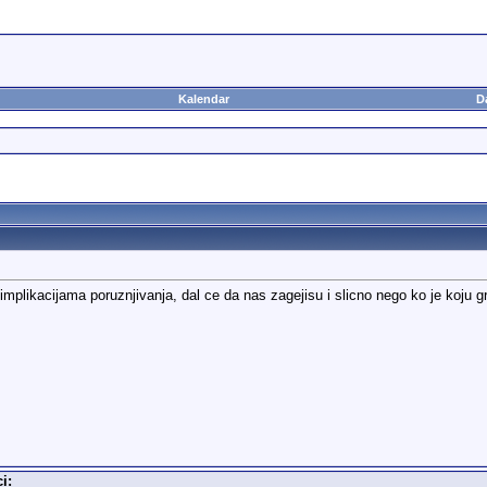
Kalendar
D
mplikacijama poruznjivanja, dal ce da nas zagejisu i slicno nego ko je koju gr
i: