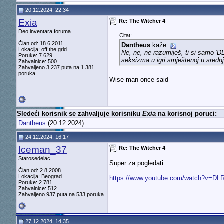
20.12.2024, 22:34
Exia
Re: The Witcher 4
Deo inventara foruma
Citat:
Član od: 18.6.2011.
Dantheus
kaže:
Lokacija: off the grid
Ne, ne, ne razumiješ, ti si samo 'D
Poruke: 7.629
seksizma u igri smještenoj u srednji
Zahvalnice: 500
Zahvaljeno 3.237 puta na 1.381
poruka
Wise man once said
Sledeći korisnik se zahvaljuje korisniku
Exia
na korisnoj poruci:
Dantheus
(20.12.2024)
24.12.2024, 16:17
Iceman_37
Re: The Witcher 4
Starosedelac
Super za pogledati:
Član od: 2.8.2008.
Lokacija: Beograd
https://www.youtube.com/watch?v=D
Poruke: 2.781
Zahvalnice: 512
Zahvaljeno 937 puta na 533 poruka
27.12.2024, 14:35