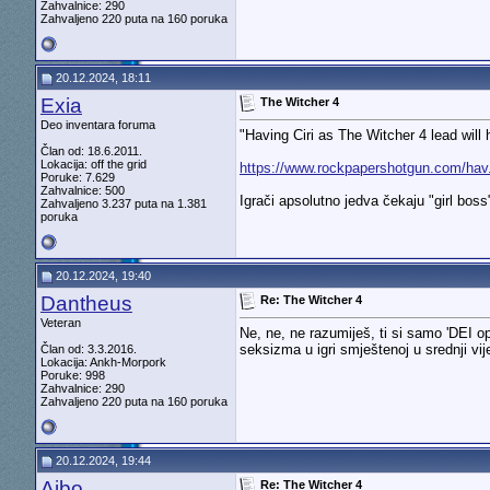
Zahvalnice: 290
Zahvaljeno 220 puta na 160 poruka
20.12.2024, 18:11
Exia
The Witcher 4
Deo inventara foruma
"Having Ciri as The Witcher 4 lead will
Član od: 18.6.2011.
Lokacija: off the grid
https://www.rockpapershotgun.com/hav.
Poruke: 7.629
Zahvalnice: 500
Igrači apsolutno jedva čekaju "girl boss
Zahvaljeno 3.237 puta na 1.381
poruka
20.12.2024, 19:40
Dantheus
Re: The Witcher 4
Veteran
Ne, ne, ne razumiješ, ti si samo 'DEI op
seksizma u igri smještenoj u srednji vije
Član od: 3.3.2016.
Lokacija: Ankh-Morpork
Poruke: 998
Zahvalnice: 290
Zahvaljeno 220 puta na 160 poruka
20.12.2024, 19:44
Aibo
Re: The Witcher 4