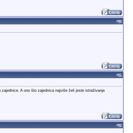
#
90
#
91
 zajednice. A ono što zajednica najviše želi jeste istraživanje
#
92