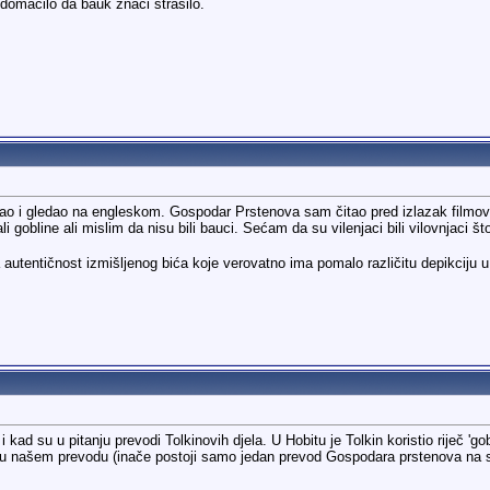
domaćilo da bauk znači strašilo.
ao i gledao na engleskom. Gospodar Prstenova sam čitao pred izlazak filmova,
obline ali mislim da nisu bili bauci. Sećam da su vilenjaci bili vilovnjaci što
tentičnost izmišljenog bića koje verovatno ima pomalo različitu depikciju u 
z i kad su u pitanju prevodi Tolkinovih djela. U Hobitu je Tolkin koristio riječ '
 i u našem prevodu (inače postoji samo jedan prevod Gospodara prstenova na sr