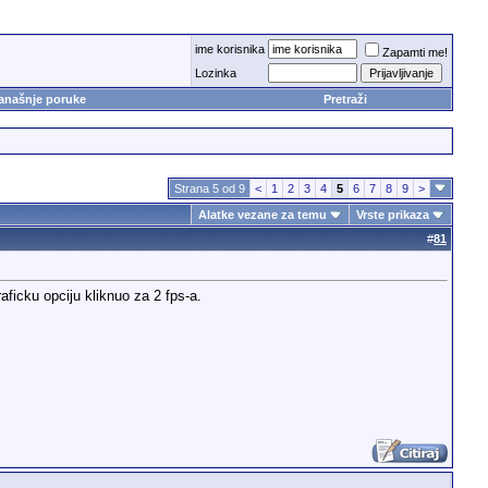
ime korisnika
Zapamti me!
Lozinka
anašnje poruke
Pretraži
Strana 5 od 9
<
1
2
3
4
5
6
7
8
9
>
Alatke vezane za temu
Vrste prikaza
#
81
aficku opciju kliknuo za 2 fps-a.