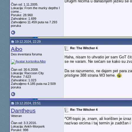
Drugim rečima u današnjem jeziku se o
Član od: 1.11.2005.
Lokacija: From the murky depths I
come...
Poruke: 28.960
Zahvalnice: 1.699
Zahvaljeno 11.459 puta na 7.293
poruka
19.12.2024, 22:29
Aibo
Re: The Witcher 4
Deo inventara foruma
Haha, nisam to uhvatio jer sam GoT čit
se ne varam. Ne sećam se kako su zvali g
Član od: 30.6.2008.
Da se razumemo, ne dajem pet para za au
Lokacija: Raccoon City
pristigne 388 strana W3 teme.
Poruke: 7.623
Zahvalnice: 1.023
Zahvaljeno 4.185 puta na 2.509
poruka
19.12.2024, 23:51
Dantheus
Re: The Witcher 4
Veteran
^Off-topic je, znam, ali korišten je izra
nazivao orcima i taj termin je zadržan
Član od: 3.3.2016.
Lokacija: Ankh-Morpork
Poruke: 998