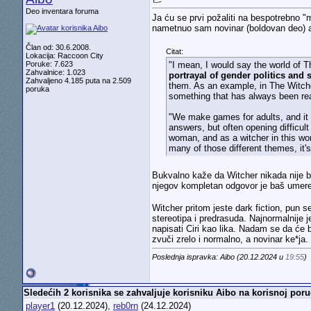
Deo inventara foruma
Ja ću se prvi požaliti na bespotrebno "m
nametnuo sam novinar (boldovan deo) a
Član od: 30.6.2008.
Citat:
Lokacija: Raccoon City
Poruke: 7.623
"I mean, I would say the world of Th
Zahvalnice: 1.023
portrayal of gender politics and
Zahvaljeno 4.185 puta na 2.509
them. As an example, in The Witcher
poruka
something that has always been rea
"We make games for adults, and it 
answers, but often opening difficult
woman, and as a witcher in this worl
many of those different themes, it's
Bukvalno kaže da Witcher nikada nije be
njegov kompletan odgovor je baš umeren 
Witcher pritom jeste dark fiction, pun s
stereotipa i predrasuda. Najnormalnije j
napisati Ciri kao lika. Nadam se da će b
zvuči zrelo i normalno, a novinar ke*ja.
Poslednja ispravka: Aibo (20.12.2024 u
19:55
)
Sledećih 2 korisnika se zahvaljuje korisniku Aibo na korisnoj poru
player1
(20.12.2024),
reb0rn
(24.12.2024)