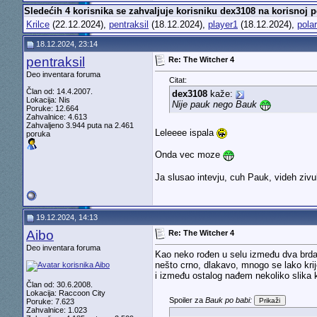
Sledećih 4 korisnika se zahvaljuje korisniku dex3108 na korisnoj p
Krilce
(22.12.2024),
pentraksil
(18.12.2024),
player1
(18.12.2024),
pola
18.12.2024, 23:14
pentraksil
Re: The Witcher 4
Deo inventara foruma
Citat:
Član od: 14.4.2007.
dex3108
kaže:
Lokacija: Nis
Nije pauk nego Bauk
Poruke: 12.664
Zahvalnice: 4.613
Zahvaljeno 3.944 puta na 2.461
Leleeee ispala
poruka
Onda vec moze
Ja slusao intevju, cuh Pauk, videh zivul
19.12.2024, 14:13
Aibo
Re: The Witcher 4
Deo inventara foruma
Kao neko rođen u selu između dva brda,
nešto crno, dlakavo, mnogo se lako krije
i između ostalog nađem nekoliko slika k
Član od: 30.6.2008.
Lokacija: Raccoon City
Spoiler za
Bauk po babi:
Poruke: 7.623
Zahvalnice: 1.023