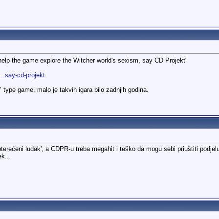
 help the game explore the Witcher world's sexism, say CD Projekt"
..say-cd-projekt
" type game, malo je takvih igara bilo zadnjih godina.
terećeni ludak', a CDPR-u treba megahit i teško da mogu sebi priuštiti podjelu
k...