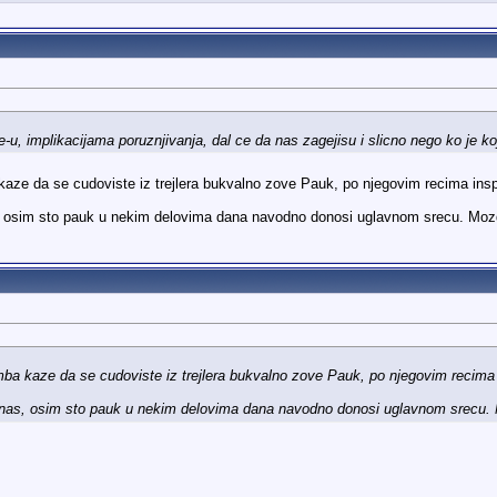
-u, implikacijama poruznjivanja, dal ce da nas zagejisu i slicno nego ko je koj
ze da se cudoviste iz trejlera bukvalno zove Pauk, po njegovim recima inspir
, osim sto pauk u nekim delovima dana navodno donosi uglavnom srecu. Moz
a kaze da se cudoviste iz trejlera bukvalno zove Pauk, po njegovim recima in
 nas, osim sto pauk u nekim delovima dana navodno donosi uglavnom srecu.