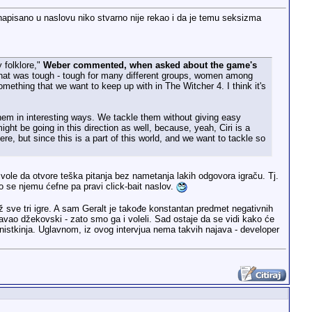
e napisano u naslovu niko stvarno nije rekao i da je temu seksizma
y folklore,"
Weber commented, when asked about the game's
 that was tough - tough for many different groups, women among
ething that we want to keep up with in The Witcher 4. I think it's
hem in interesting ways. We tackle them without giving easy
ght be going in this direction as well, because, yeah, Ciri is a
ere, but since this is a part of this world, and we want to tackle so
vole da otvore teška pitanja bez nametanja lakih odgovora igraču. Tj.
o se njemu ćefne pa pravi click-bait naslov.
rž sve tri igre. A sam Geralt je takođe konstantan predmet negativnih
rešavao džekovski - zato smo ga i voleli. Sad ostaje da se vidi kako će
ministkinja. Uglavnom, iz ovog intervjua nema takvih najava - developer