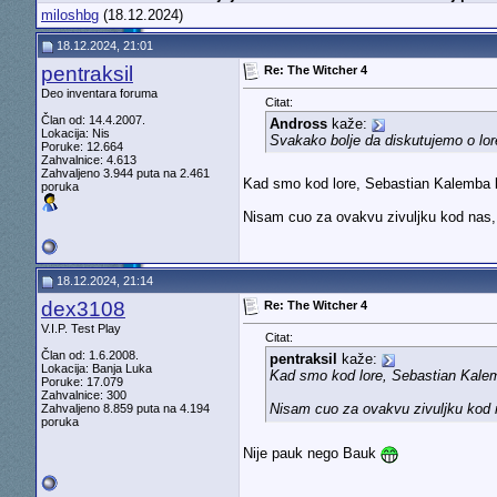
miloshbg
(18.12.2024)
18.12.2024, 21:01
pentraksil
Re: The Witcher 4
Deo inventara foruma
Citat:
Član od: 14.4.2007.
Andross
kaže:
Lokacija: Nis
Svakako bolje da diskutujemo o lore
Poruke: 12.664
Zahvalnice: 4.613
Zahvaljeno 3.944 puta na 2.461
Kad smo kod lore, Sebastian Kalemba ka
poruka
Nisam cuo za ovakvu zivuljku kod nas
18.12.2024, 21:14
dex3108
Re: The Witcher 4
V.I.P. Test Play
Citat:
Član od: 1.6.2008.
pentraksil
kaže:
Lokacija: Banja Luka
Kad smo kod lore, Sebastian Kalemb
Poruke: 17.079
Zahvalnice: 300
Nisam cuo za ovakvu zivuljku kod
Zahvaljeno 8.859 puta na 4.194
poruka
Nije pauk nego Bauk