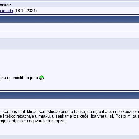
oruci:
rnimeda
(18.12.2024)
jku i pomislih to je to
 kao baš mali klinac sam slušao priče o bauku, čumi, babarozi i neizbežnom 
 i teško razaznaje u mraku, u senkama iza kuće, iza vrata i sl. Pošto mi ta sl
oje bi otprilike odgovarale tom opisu.