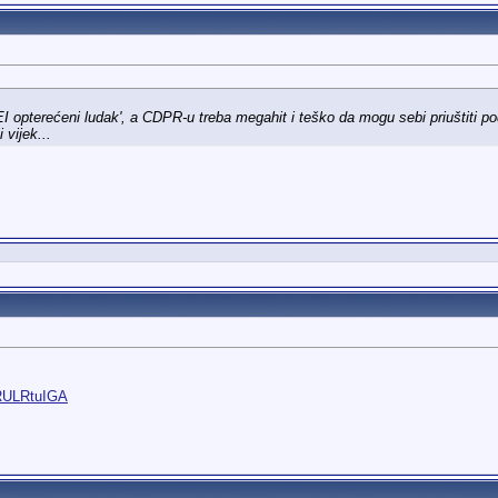
EI opterećeni ludak', a CDPR-u treba megahit i teško da mogu sebi priuštiti pod
 vijek...
LRULRtuIGA