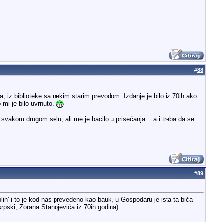
#
88
 iz biblioteke sa nekim starim prevodom. Izdanje je bilo iz 70ih ako
 mi je bilo uvrnuto.
svakom drugom selu, ali me je bacilo u prisećanja... a i treba da se
#
89
goblin' i to je kod nas prevedeno kao bauk, u Gospodaru je ista ta bića
pski, Zorana Stanojevića iz 70ih godina)...