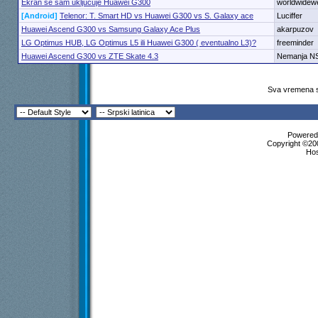
Ekran se sam ukljucuje Huawei G300
worldwidew
[Android]
Telenor: T. Smart HD vs Huawei G300 vs S. Galaxy ace
Luciffer
Huawei Ascend G300 vs Samsung Galaxy Ace Plus
akarpuzov
LG Optimus HUB, LG Optimus L5 ili Huawei G300 ( eventualno L3)?
freeminder
Huawei Ascend G300 vs ZTE Skate 4.3
Nemanja N
Sva vremena s
Powered 
Copyright ©200
Ho