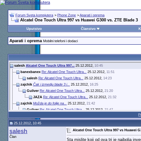
Forum Sveta kompjutera
>
Phone Zone
>
Aparati i oprema
Alcatel One Touch Ultra 997 vs Huawei G300 vs. ZTE Blade 3
Uputstvo
Članstvo
K
Aparati i oprema
Mobilni telefoni i dodaci
salesh
Alcatel One Touch Ultra 997...
25.12.2012,
10:45
banexbanex
Re: Alcatel One Touch Ultra...
25.12.2012,
11:51
salesh
Re: Alcatel One Touch Ultra...
25.12.2012,
14:23
zajchik
Čak i izmedju blade 3 i...
25.12.2012,
16:25
Guliver
Re: Alcatel One Touch Ultra...
25.12.2012,
21:20
JAZA
Re: Alcatel One Touch Ultra...
25.12.2012,
21:32
zajchik
Možda je do folije na...
25.12.2012,
21:42
Guliver
Re: Alcatel One Touch Ultra...
25.12.2012,
21:47
P
zajchik
Onda ih preskoči.Sto mu nisi...
25.12.2012,
21:56
25.12.2012, 10:45
salesh
Alcatel One Touch Ultra 997 vs Huawei G
Član
Sta mislite koji od ova tri je najbolja inve