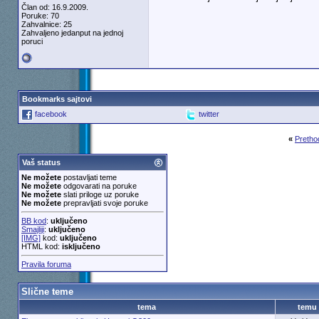
Član od: 16.9.2009.
Poruke: 70
Zahvalnice: 25
Zahvaljeno jedanput na jednoj
poruci
Bookmarks sajtovi
facebook
twitter
«
Pretho
Vaš status
Ne možete
postavljati teme
Ne možete
odgovarati na poruke
Ne možete
slati priloge uz poruke
Ne možete
prepravljati svoje poruke
BB kod
:
uključeno
Smajliji
:
uključeno
[IMG]
kod:
uključeno
HTML kod:
isključeno
Pravila foruma
Slične teme
tema
temu