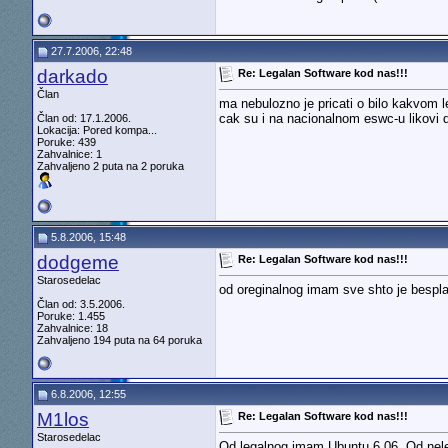
27.7.2006, 22:48
darkado
Re: Legalan Software kod nas!!!
Član
ma nebulozno je pricati o bilo kakvom le
cak su i na nacionalnom eswc-u likovi d
Član od: 17.1.2006.
Lokacija: Pored kompa...
Poruke: 439
Zahvalnice: 1
Zahvaljeno 2 puta na 2 poruka
5.8.2006, 15:48
dodgeme
Re: Legalan Software kod nas!!!
Starosedelac
od oreginalnog imam sve shto je bespla
Član od: 3.5.2006.
Poruke: 1.455
Zahvalnice: 18
Zahvaljeno 194 puta na 64 poruka
6.8.2006, 12:55
M1los
Re: Legalan Software kod nas!!!
Starosedelac
Od legalnog imam Ubuntu 6.06. Od nele