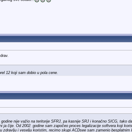
zdrav.
orel 12 koji sam dobio u pola cene.
 godine nije važio na teritorije SFRJ, pa kasnije SRJ i konačno SICG, tako da
ni ja čije. Od 2002. godine sam započeo proces legalizacije softvera koji ko
 u zdravlju i veselju koristim, recimo skupi ACDsee sam zamenio besplatnim Ir