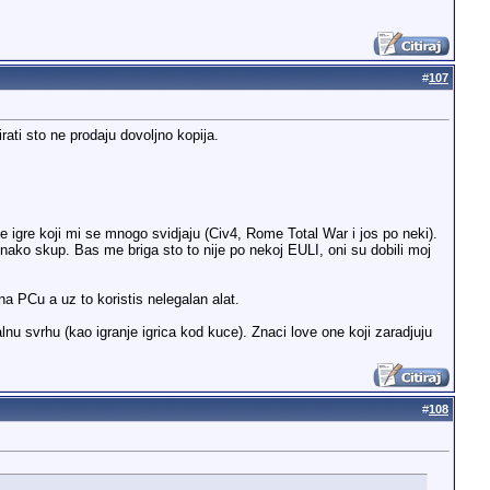
#
107
irati sto ne prodaju dovoljno kopija.
igre koji mi se mnogo svidjaju (Civ4, Rome Total War i jos po neki).
nako skup. Bas me briga sto to nije po nekoj EULI, oni su dobili moj
a PCu a uz to koristis nelegalan alat.
u svrhu (kao igranje igrica kod kuce). Znaci love one koji zaradjuju
#
108