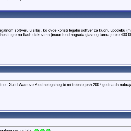
galnom softveru u srbiji. ko ovde koristi legalni softver za kucnu upotrebu (m
nosili igre na flash diskovima (inace fond nagrada glavnog turnra je bio 400.0
tno i Guild Warsove.A od nelegalnog bi mi trebalo josh 2007 godina da nabra
galnog sve ostalo...