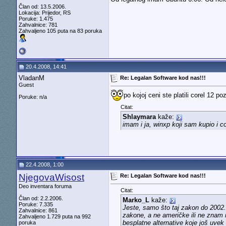
Član od: 13.5.2006.
Lokacija: Prijedor, RS
Poruke: 1.475
Zahvalnice: 781
Zahvaljeno 105 puta na 83 poruka
20.4.2008, 14:41
VladanM
Re: Legalan Software kod nas!!!
Guest
po kojoj ceni ste platili corel 12 po
Poruke: n/a
Citat:
Shlaymara
kaže:
imam i ja, winxp koji sam kupio i c
22.4.2008, 1:00
NjegovaWisost
Re: Legalan Software kod nas!!!
Deo inventara foruma
Citat:
Član od: 2.2.2006.
Marko_L
kaže:
Poruke: 7.335
Jeste, samo što taj zakon do 2002.
Zahvalnice: 861
zakone, a ne američke ili ne znam 
Zahvaljeno 1.729 puta na 992
besplatne alternative koje još uvek
poruka