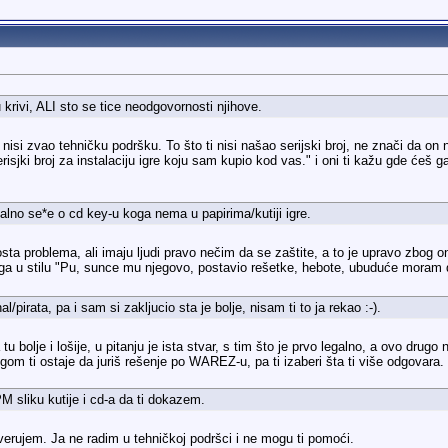
 krivi, ALI sto se tice neodgovornosti njihove.
isi zvao tehničku podršku. To što ti nisi našao serijski broj, ne znači da on 
risjki broj za instalaciju igre koju sam kupio kod vas." i oni ti kažu gde ćeš 
stalno se*e o cd key-u koga nema u papirima/kutiji igre.
sta problema, ali imaju ljudi pravo nečim da se zaštite, a to je upravo zbog 
toga u stilu "Pu, sunce mu njegovo, postavio rešetke, hebote, ubuduće moram
l/pirata, pa i sam si zakljucio sta je bolje, nisam ti to ja rekao :-).
 bolje i lošije, u pitanju je ista stvar, s tim što je prvo legalno, a ovo drugo
ugom ti ostaje da juriš rešenje po WAREZ-u, pa ti izaberi šta ti više odgovara.
M sliku kutije i cd-a da ti dokazem.
e verujem. Ja ne radim u tehničkoj podršci i ne mogu ti pomoći.