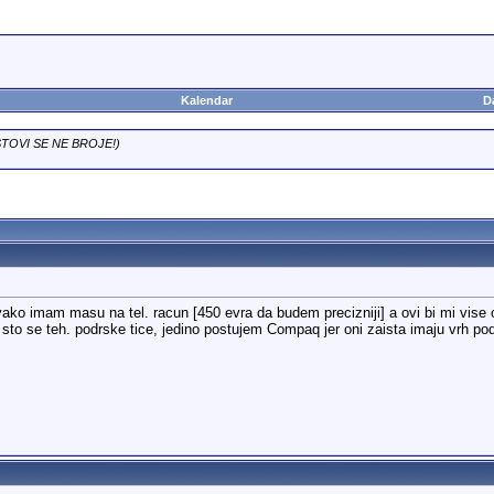
Kalendar
D
TOVI SE NE BROJE!)
ako imam masu na tel. racun [450 evra da budem precizniji] a ovi bi mi vis
A sto se teh. podrske tice, jedino postujem Compaq jer oni zaista imaju vrh po