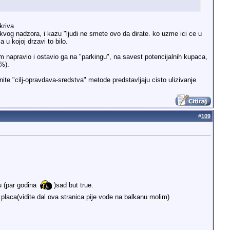
kriva.
vog nadzora, i kazu "ljudi ne smete ovo da dirate. ko uzme ici ce u
u kojoj drzavi to bilo.
am napravio i ostavio ga na "parkingu", na savest potencijalnih kupaca,
0%).
te "cilj-opravdava-sredstva" metode predstavljaju cisto ulizivanje
#
109
u (par godina
)sad but true.
e placa(vidite dal ova stranica pije vode na balkanu molim)