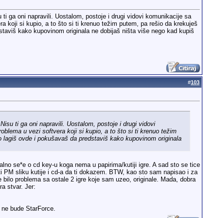
 ti ga oni napravili. Uostalom, postoje i drugi vidovi komunikacije sa
a koji si kupio, a to što si ti krenuo težim putem, pa rešio da krekuješ
dstaviš kako kupovinom originala ne dobijaš ništa više nego kad kupiš
#
103
isu ti ga oni napravili. Uostalom, postoje i drugi vidovi
blema u vezi softvera koji si kupio, a to što si ti krenuo težim
lo lagiš ovde i pokušavaš da predstaviš kako kupovinom originala
talno se*e o cd key-u koga nema u papirima/kutiji igre. A sad sto se tice
cu ti PM sliku kutije i cd-a da ti dokazem. BTW, kao sto sam napisao i za
lo problema sa ostale 2 igre koje sam uzeo, originale. Mada, dobra
a stvar. Jer:
4 ne bude StarForce.