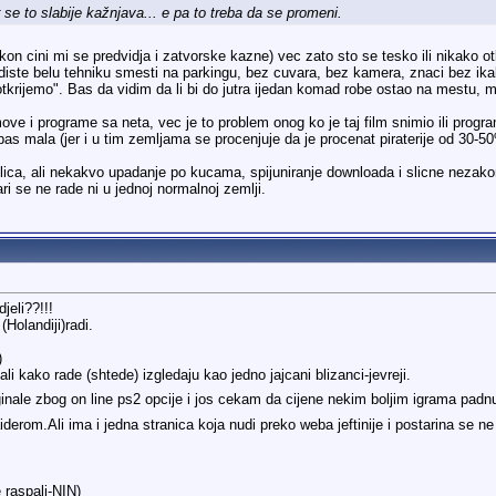
er se to slabije kažnjava... e pa to treba da se promeni.
on cini mi se predvidja i zatvorske kazne) vec zato sto se tesko ili nikako ot
iste belu tehniku smesti na parkingu, bez cuvara, bez kamera, znaci bez ikak
krijemo". Bas da vidim da li bi do jutra ijedan komad robe ostao na mestu, ma 
ove i programe sa neta, vec je to problem onog ko je taj film snimio ili progr
bas mala (jer i u tim zemljama se procenjuje da je procenat piraterije od 30-5
ca, ali nekakvo upadanje po kucama, spijuniranje downloada i slicne nezakoni
i se ne rade ni u jednoj normalnoj zemlji.
djeli??!!!
Holandiji)radi.
)
 kako rade (shtede) izgledaju kao jedno jajcani blizanci-jevreji.
inale zbog on line ps2 opcije i jos cekam da cijene nekim boljim igrama padn
derom.Ali ima i jedna stranica koja nudi preko weba jeftinije i postarina se n
 raspali-NIN)