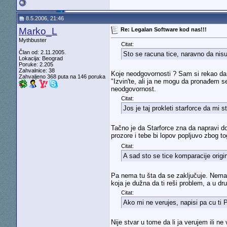
8.5.2006, 21:46
Marko_L
Re: Legalan Software kod nas!!!
Mythbuster
Citat:
Član od: 2.11.2005.
Sto se racuna tice, naravno da nisu
Lokacija: Beograd
Poruke: 2.205
Zahvalnice: 38
Koje neodgovornosti ? Sam si rekao da n
Zahvaljeno 368 puta na 146 poruka
"Izvin'te, ali ja ne mogu da pronađem se
neodgovornost.
Citat:
Jos je taj prokleti starforce da mi 
Tačno je da Starforce zna da napravi do
prozore i tebe bi lopov popljuvo zbog 
Citat:
A sad sto se tice komparacije origina
Pa nema tu šta da se zaključuje. Nema tu
koja je dužna da ti reši problem, a u dr
Citat:
Ako mi ne verujes, napisi pa cu ti P
Nije stvar u tome da li ja verujem ili n