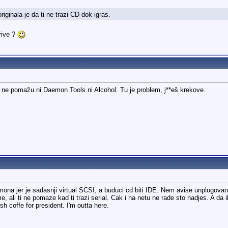
iginala je da ti ne trazi CD dok igras.
Drive ?
v ne pomažu ni Daemon Tools ni Alcohol. Tu je problem, j**eš krekove.
na jer je sadasnji virtual SCSI, a buduci cd biti IDE. Nem avise unplugovanj
ali ti ne pomaze kad ti trazi serial. Cak i na netu ne rade sto nadjes. A da 
sh coffe for president. I'm outta here.