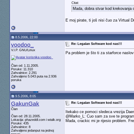
Citat:
Mada, dobra stvar kod krekovanja or
E moj pirate, ti još nisi čuo za Virtual 
8.5.2006, 22:00
voodoo_
Re: Legalan Software kod nas!!!
V.I.P. GNU/Linux
Pa problem je što ti za starforce naslo
Član od: 1.11.2005.
Poruke: 11.310
Zahvalnice: 2.291
Zahvaljeno 5.043 puta na 2.936
poruka
9.5.2006, 8:05
GakunGak
Re: Legalan Software kod nas!!!
Član
Itekako ce pomoci sledeca vrezija Daemo
@Marko_L: Cuo sam za sve te programe, 
Član od: 28.11.2005.
Lokacija: phazeddl.com i wtalk.org
Mada, crackic mi je rijesio problem. Fre
Poruke: 435
Zahvalnice: 8
Zahvaljeno jedanput na jednoj