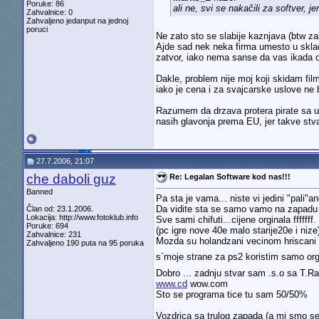
Poruke: 86
ali ne, svi se nakačili za softver, j
Zahvalnice: 0
Zahvaljeno jedanput na jednoj
poruci
Ne zato sto se slabije kaznjava (btw zak
Ajde sad nek neka firma umesto u sklad
zatvor, iako nema sanse da vas ikada ot
Dakle, problem nije moj koji skidam film
iako je cena i za svajcarske uslove ne 
Razumem da drzava protera pirate sa uli
nasih glavonja prema EU, jer takve stvar
27.7.2006, 21:07
che daboli guz
Re: Legalan Software kod nas!!!
Banned
Pa sta je vama... niste vi jedini "pali"an
Da vidite sta se samo vamo na zapadu (
Član od: 23.1.2006.
Lokacija: http://www.fotoklub.info
Sve sami chifuti...cijene orginala fffffff.
Poruke: 694
(pc igre nove 40e malo starije20e i nize
Zahvalnice: 231
Mozda su holandzani vecinom hriscani ali
Zahvaljeno 190 puta na 95 poruka
s`moje strane za ps2 koristim samo org
Dobro ... zadnju stvar sam .s.o sa T.Rai
www.cd
wow.com
Sto se programa tice tu sam 50/50%
Vozdrica sa trulog zapada (a mi smo se