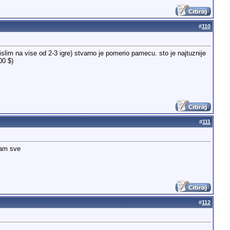
#
110
islim na vise od 2-3 igre) stvarno je pomerio pamecu. sto je najtuznije
00 $)
#
111
jam sve
#
112