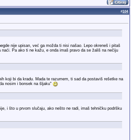
#
104
negde nije upisan, već ga možda ti nisi našao. Lepo okreneš i pitaš
ga naći. Pa ako ti ne kažu, e onda imaš pravo da se žališ na nečiju
onih koji bi da kradu. Mada te razumem, ti sad da postaviš rešetke na
 da nosim i bonsek na šljaku"
 nije, i što u prvom slučaju, ako nešto ne radi, imaš tehničku podršku