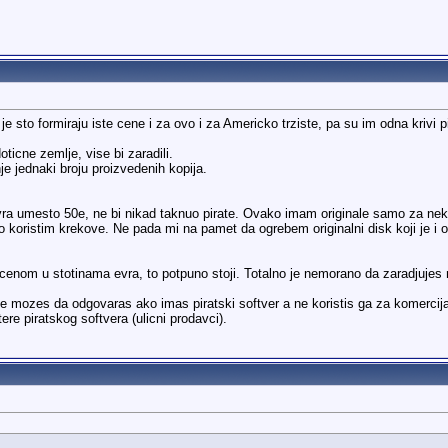
i je sto formiraju iste cene i za ovo i za Americko trziste, pa su im odna krivi p
ticne zemlje, vise bi zaradili.
je jednaki broju proizvedenih kopija.
ra umesto 50e, ne bi nikad taknuo pirate. Ovako imam originale samo za neke 
 koristim krekove. Ne pada mi na pamet da ogrebem originalni disk koji je i o
 cenom u stotinama evra, to potpuno stoji. Totalno je nemorano da zaradjujes n
mozes da odgovaras ako imas piratski softver a ne koristis ga za komercijaln
tere piratskog softvera (ulicni prodavci).