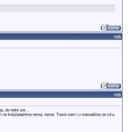
#
105
#
106
a, do neke ure...
ih na kutiji/papirima nema, nema. Trazio sam i u manualima na cd-u.