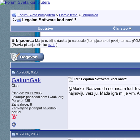
Forum Sveta kompjutera
>
Ostale teme
>
Brbljaonica
Legalan Software kod nas!!!
Uputstvo
Članstvo
Brbljaonica
Manje ozbiljno ćaskanje na ostale (kompjuterske i
geek)
teme...
(POS
(Pravila pisanja: kliknite
ovde
.)
7.5.2006, 0:20
GakunGak
Re: Legalan Software kod nas!!!
Član
@Marko: Naravno da ne, nisam lud. Iov
najnoviju verziju. Mada igra mi je vrh. 
Član od: 28.11.2005.
Lokacija: phazeddl.com i wtalk.org
Poruke: 435
Zahvalnice: 8
Zahvaljeno jedanput na jednoj
poruci
8.5.2006, 20:50