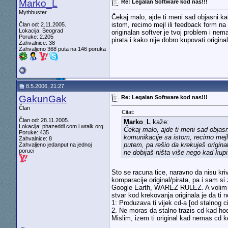
Marko_L
Re: Legalan Software kod nas!!!
Mythbuster
Čekaj malo, ajde ti meni sad objasni kak
istom, recimo mejl ili feedback form na 
Član od: 2.11.2005.
Lokacija: Beograd
originalan softver je tvoj problem i ne
Poruke: 2.205
pirata i kako nije dobro kupovati origina
Zahvalnice: 38
Zahvaljeno 368 puta na 146 poruka
8.5.2006, 21:27
GakunGak
Re: Legalan Software kod nas!!!
Član
Citat:
Član od: 28.11.2005.
Marko_L
kaže:
Lokacija: phazeddl.com i wtalk.org
Čekaj malo, ajde ti meni sad objasni
Poruke: 435
komunikacije sa istom, recimo mejl 
Zahvalnice: 8
putem, pa rešio da krekuješ origina
Zahvaljeno jedanput na jednoj
poruci
ne dobijaš ništa više nego kad kupiš
Sto se racuna tice, naravno da nisu kriv
komparacije original/pirata, pa i sam si
Google Earth, WAREZ RULEZ. A volim ih
stvar kod krekovanja originala je da ti
1: Produzava ti vijek cd-a [od stalnog ci
2. Ne moras da stalno trazis cd kad ho
Mislim, izem ti original kad nemas cd 