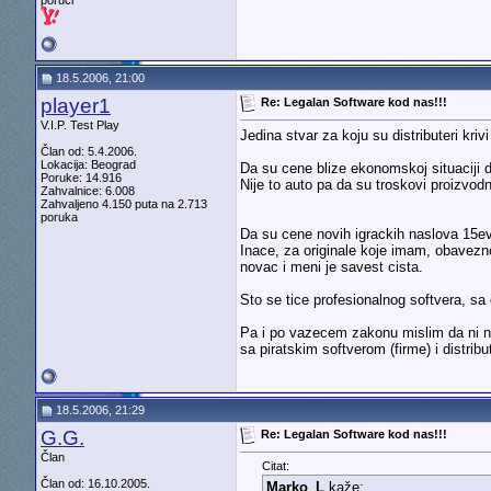
poruci
18.5.2006, 21:00
player1
Re: Legalan Software kod nas!!!
V.I.P. Test Play
Jedina stvar za koju su distributeri kriv
Član od: 5.4.2006.
Lokacija: Beograd
Da su cene blize ekonomskoj situaciji do
Poruke: 14.916
Nije to auto pa da su troskovi proizvodn
Zahvalnice: 6.008
Zahvaljeno 4.150 puta na 2.713
poruka
Da su cene novih igrackih naslova 15ev
Inace, za originale koje imam, obavezno
novac i meni je savest cista.
Sto se tice profesionalnog softvera, sa
Pa i po vazecem zakonu mislim da ni ne 
sa piratskim softverom (firme) i distribu
18.5.2006, 21:29
G.G.
Re: Legalan Software kod nas!!!
Član
Citat:
Član od: 16.10.2005.
Marko_L
kaže: