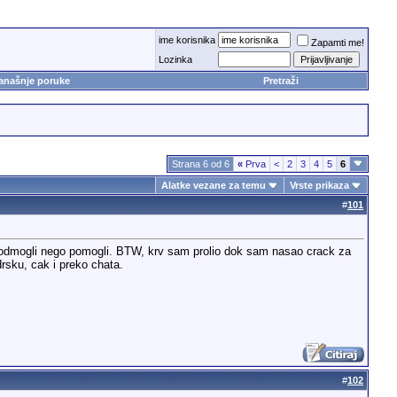
ime korisnika
Zapamti me!
Lozinka
anašnje poruke
Pretraži
Strana 6 od 6
«
Prva
<
2
3
4
5
6
Alatke vezane za temu
Vrste prikaza
#
101
e odmogli nego pomogli. BTW, krv sam prolio dok sam nasao crack za
drsku, cak i preko chata.
#
102