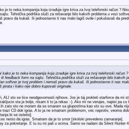
o je to neka kompanija koja izrađuje igre kriva za tvoj telefonski račun ? Nisu
sajtu. Tehnička podrška služi za rešavanje bilo kakvih problema u vezi softver
maš pravo da kukaš. Ili jednostavno ti nas malo lagiš ovde i pokušavaš da pre
le.
 kako je to neka kompanija koja izrađuje igre kriva za tvoj telefonski račun ? N
ili feedback form na sajtu. Tehnička podrška služi za rešavanje bilo kakvih pro
lan softver je tvoj problem i nemaš pravo da kukaš. Ili jednostavno ti nas ma
 pirata i kako nije dobro kupovati originale.
i, ALI sto se tice neodgovornosti njihove. Jos je taj prokleti starforce da mi s
 zakljucio sta je bolje, nisam ti to ja rekao :-). Ako mi ne verujes, napisi pa 
 zato sto ne moram da se smaram sa glupostima kao sto su ove. Mada nije bi
 ne trazi CD dok igras. A to ja ne smatram problemom, vec naprotiv, veoma dobr
tanja bi se ostetio].
ces nesto da igras. Smatram da je to smor [skolski prevedeno zamaranje].
key za pokretanje. E tu su mi pali u ocima. Samo se nadam da Silent Hunter 