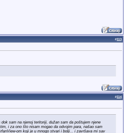
#
113
#
114
 dok sam na njenoj teritoriji, dužan sam da poštujem njene
ristim, i za ono što nisam mogao da odvojim para, našao sam
fanView-om koji je u mnogo stvari i bolji... i završava mi sav